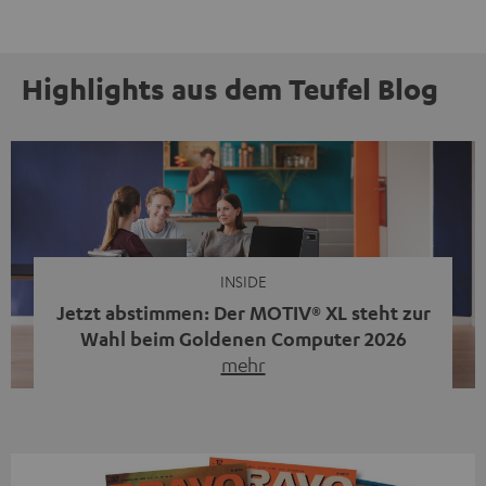
Highlights aus dem Teufel Blog
INSIDE
Jetzt abstimmen: Der MOTIV® XL steht zur
Wahl beim Goldenen Computer 2026
mehr
Unser portabler, aktiver HiFi-Streaming-Speaker
MOTIV® XL kandidiert bei der Leserwahl zum Goldenen
Computer 2026 in der Kategorie „Sound“. Das smarte
Streaming-System vereint hochwertige HiFi-Technik,