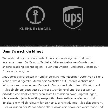
POLEN
ULTIMA-SERIE
TEUFEL STORY
IN-EAR-KOPFHÖRER
SPANIEN
UNSER MANAGEMENT
FANSHOP
NACHHALTIGKEIT
ITALIEN
NEUHEITEN
UNSERE WERTE
Technische Änderungen, Tippfehler und Irrtum vorbehalten. Das auf unseren
USA
Damit‘s nach dir klingt
Fotos abgebildete Zubehör ist nicht im Lieferumfang enthalten. Etwaige
BILDUNGSRABATT
Entsorgungsgebühren für Batterien sind im Preis inbegriffen.
Wir wollen dir ein sicheres Surferlebnis bieten, das genau zu deinen
WEITERE LÄNDER
Interessen passt. Dafür nutzt Teufel auf diesen Webseiten Cookies und
GESCHENKGUTSCHEIN
©2026 Lautsprecher Teufel GmbH - All rights reserved.
andere Tracking-Technologien – auch von Dritten - und setzt Dienste zur
Personalisierung ein.
BARRIEREFREIHEIT
Impressum
AGB
Datenschutz
Daten-Einstellungen
EU Data Act
Mit Cookies verarbeiten wir und andere Marketingpartner Daten von dir und
lernen, was dir gefällt - durch dein Verhalten auf unserer Website und
Vertrag widerrufen
Informationen von deinem Endgerät. Du hast es in der Hand: Klickst du auf
„Alles ablehnen“
bestätigst du unsere Grundeinstellung, bei der wir nur
erforderliche Cookies aktivieren. Damit erhältst du zwar Empfehlungen,
diese werden jedoch zufällig ausgewählt. Personalisierte Werbung und
Inhalte, die wirklich relevant für dich sind, erhältst du mit
„Alles akzeptieren“
.
Hier willigst du der Verwendung aller Cookies ein sowie der Weitergabe und