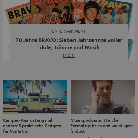
moderne Streaming-Funktionen und hohe Flexibilität in
einem einzigen Gerät – und zeigt, dass man für großen
Sound heute keine klassische HiFi-Anlage mehr braucht.
Du fragst dich, warum der MOTIV® XL deine […]
ENTERTAINMENT
70 Jahre BRAVO: Sieben Jahrzehnte voller
Idole, Träume und Musik
mehr
Wer in den 80ern, 90ern oder frühen 2000ern
aufgewachsen ist, kennt wahrscheinlich dieses Gefühl:
die BRAVO kaufen, durchblättern, Poster aufhängen. Seit
1956 begleitet das Magazin Jugendliche durch Rock und
Pop, kleine Schwärmereien und große Fragen. Zum 70.
Jubiläum werfen wir einen Blick zurück. Vom Filmheft zur
Jugendmarke: Wie die BRAVO ihren Ton fand Als die […]
Musikpodcasts: Welche
Camper-Ausrüstung mal
Formate gibt es und wo du gute
anders: 5 praktische Gadgets
findest
für Van & Co.