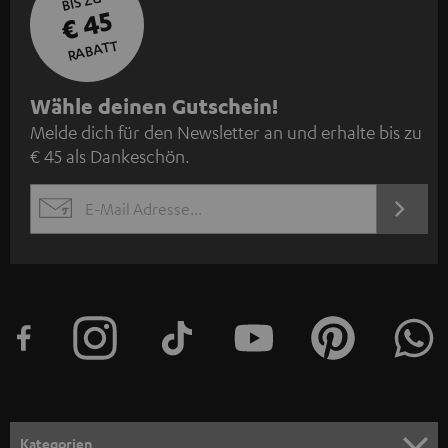
BIS ZU
€ 45
RABATT
N
Wähle deinen Gutschein!
Melde dich für den Newsletter an und erhalte bis zu
e
€ 45 als Dankeschön.
w
s
JETZT
EMAIL
l
ANME
WIDGET
e
t
t
e
r
a
n
Kategorien