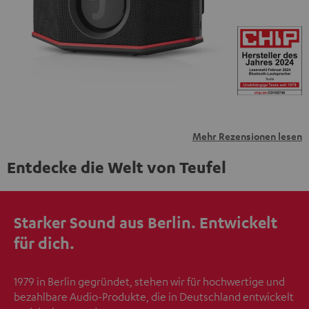
übermittelt werden.
Weitere Informationen sind in der
Datenschutzerklärung unter I zu finden
.
Mehr Rezensionen lesen
Entdecke die Welt von Teufel
Starker Sound aus Berlin. Entwickelt
für dich.
1979 in Berlin gegründet, stehen wir für hochwertige und
bezahlbare Audio-Produkte, die in Deutschland entwickelt