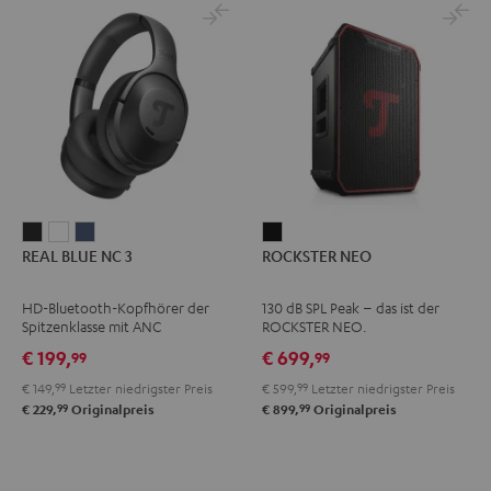
REAL
REAL
REAL
ROCKSTER
REAL BLUE NC 3
ROCKSTER NEO
BLUE
BLUE
BLUE
NEO
NC
NC
NC
Schwarz
HD-Bluetooth-Kopfhörer der
130 dB SPL Peak – das ist der
3
3
3
Spitzenklasse mit ANC
ROCKSTER NEO.
Night
Pearl
Steel
€ 199,
€ 699,
99
99
Black
White
Blue
€ 149,
99
Letzter niedrigster Preis
€ 599,
99
Letzter niedrigster Preis
99
99
€ 229,
Originalpreis
€ 899,
Originalpreis