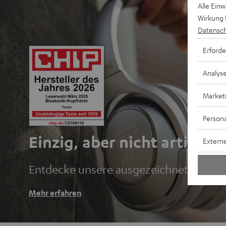
Alle Ein
Wirkung 
Datensch
Erforde
Analys
Market
Persona
Einzig, aber nicht artig.
Externe
Entdecke unsere ausgezeichneten Blu
Mehr erfahren