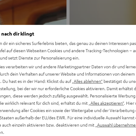
 nach dir klingt
n dir ein sicheres Surferlebnis bieten, das genau zu deinen Interessen pas
ufel auf diesen Webseiten Cookies und andere Tracking-Technologien – 
 und setzt Dienste zur Personalisierung ein.
Neu
ies verarbeiten wir und andere Marketingpartner Daten von dir und lernen
- durch dein Verhalten auf unserer Website und Informationen von deinem
MOTIV® GO
 Du hast es in der Hand: Klickst du auf
„Alles ablehnen“
bestätigst du uns
tellung, bei der wir nur erforderliche Cookies aktivieren. Damit erhältst 
ngen, diese werden jedoch zufällig ausgewählt. Personalisierte Werbung
Stil trifft Sound
die wirklich relevant für dich sind, erhältst du mit
„Alles akzeptieren“
. Hier 
erwendung aller Cookies ein sowie der Weitergabe und der Verarbeitung 
Mehr entdecken
 Staaten außerhalb der EU/des EWR. Für eine individuelle Auswahl kannst 
e auch einzeln aktivieren bzw. deaktivieren und mit
„Auswahl übernehme
en.