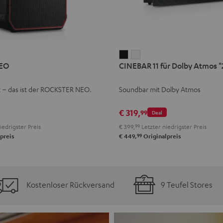
CINEBAR
CINEBAR
EO
CINEBAR 11 für Dolby Atmos "2
11
11
für
für
k – das ist der ROCKSTER NEO.
Soundbar mit Dolby Atmos
Dolby
Dolby
Atmos
Atmos
€ 319,
99
Deal
"2.1-
"2.1-
iedrigster Preis
€ 399,
99
Letzter niedrigster Preis
Set"
Set"
99
preis
€ 449,
Originalpreis
Schwarz
Weiß
Kostenloser Rückversand
9 Teufel Stores