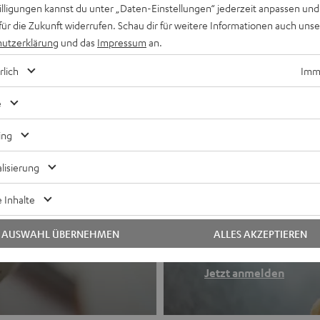
willigungen kannst du unter „Daten-Einstellungen“ jederzeit anpassen und
für die Zukunft widerrufen. Schau dir für weitere Informationen auch uns
utzerklärung
und das
Impressum
an.
rlich
Imme
e
ing
lisierung
Newslette
 Inhalte
Finde deinen So
AUSWAHL ÜBERNEHMEN
ALLES AKZEPTIEREN
etooth-Kopfhörer
Erhalte bis zu 4
Jetzt anmelden