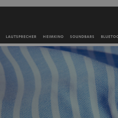
ZUM
NHALT
RINGEN
LAUTSPRECHER
HEIMKINO
SOUNDBARS
BLUETO
Startseite