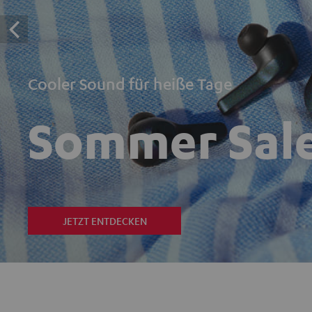
Cooler Sound für heiße Tage
Sommer Sal
JETZT ENTDECKEN