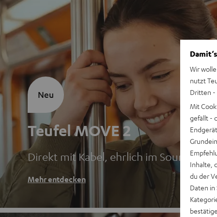
Damit‘s
Wir wolle
nutzt Te
Dritten -
Neu
Mit Cook
gefällt 
Teufel MOVE 2
Endgerät.
Grundeins
Empfehlu
Direkt mit Kabel, ehrlich im Sound
Inhalte, 
du der V
Mehr entdecken
Daten in
Kategori
bestätig