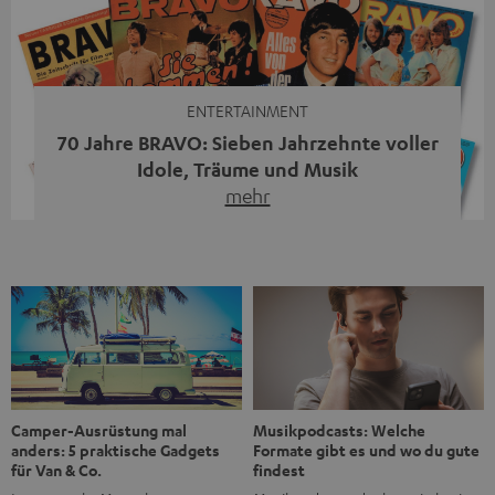
moderne Streaming-Funktionen und hohe Flexibilität in
einem einzigen Gerät – und zeigt, dass man für großen
Sound heute keine klassische HiFi-Anlage mehr braucht.
Du fragst dich, warum der MOTIV® XL deine […]
ENTERTAINMENT
70 Jahre BRAVO: Sieben Jahrzehnte voller
Idole, Träume und Musik
mehr
Wer in den 80ern, 90ern oder frühen 2000ern
aufgewachsen ist, kennt wahrscheinlich dieses Gefühl:
die BRAVO kaufen, durchblättern, Poster aufhängen. Seit
1956 begleitet das Magazin Jugendliche durch Rock und
Pop, kleine Schwärmereien und große Fragen. Zum 70.
Jubiläum werfen wir einen Blick zurück. Vom Filmheft zur
Jugendmarke: Wie die BRAVO ihren Ton fand Als die […]
Musikpodcasts: Welche
Camper-Ausrüstung mal
Formate gibt es und wo du gute
anders: 5 praktische Gadgets
findest
für Van & Co.