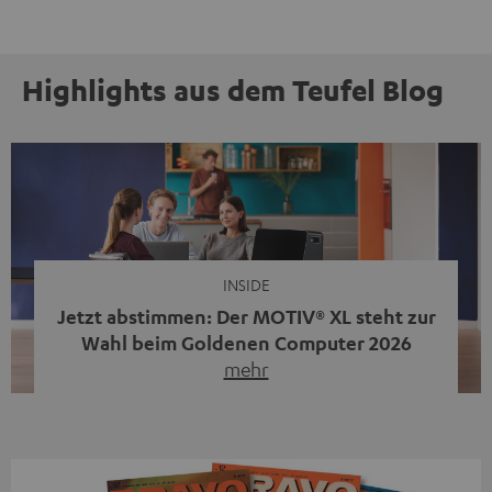
Highlights aus dem Teufel Blog
INSIDE
Jetzt abstimmen: Der MOTIV® XL steht zur
Wahl beim Goldenen Computer 2026
mehr
Unser portabler, aktiver HiFi-Streaming-Speaker
MOTIV® XL kandidiert bei der Leserwahl zum Goldenen
Computer 2026 in der Kategorie „Sound“. Das smarte
Streaming-System vereint hochwertige HiFi-Technik,