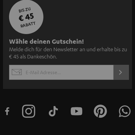
BIS ZU
€ 45
RABATT
N
Wähle deinen Gutschein!
Melde dich für den Newsletter an und erhalte bis zu
e
€ 45 als Dankeschön.
w
s
JETZT
EMAIL
l
ANME
WIDGET
e
t
t
e
r
a