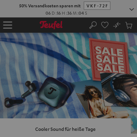
ZUM
NHALT
RINGEN
No
Abs
Startseite
Suche
Artike
im
Waren
Cooler Sound für heiße Tage