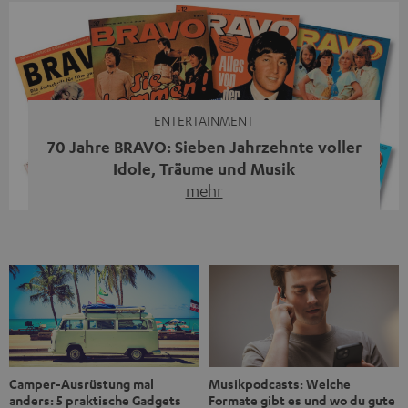
Streaming-System vereint hochwertige HiFi-Technik,
moderne Streaming-Funktionen und hohe Flexibilität in
einem einzigen Gerät – und zeigt, dass man für großen
Sound heute keine klassische HiFi-Anlage mehr braucht.
Du fragst dich, warum der MOTIV® XL deine […]
ENTERTAINMENT
70 Jahre BRAVO: Sieben Jahrzehnte voller
Idole, Träume und Musik
mehr
Wer in den 80ern, 90ern oder frühen 2000ern
aufgewachsen ist, kennt wahrscheinlich dieses Gefühl:
die BRAVO kaufen, durchblättern, Poster aufhängen. Seit
1956 begleitet das Magazin Jugendliche durch Rock und
Pop, kleine Schwärmereien und große Fragen. Zum 70.
Jubiläum werfen wir einen Blick zurück. Vom Filmheft zur
Jugendmarke: Wie die BRAVO ihren Ton fand Als die […]
Musikpodcasts: Welche
Camper-Ausrüstung mal
Formate gibt es und wo du gute
anders: 5 praktische Gadgets