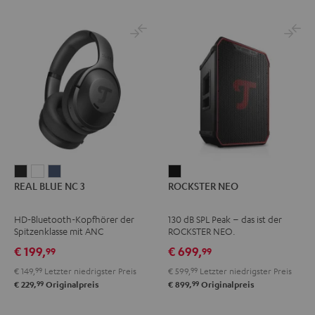
REAL
REAL
REAL
ROCKSTER
REAL BLUE NC 3
ROCKSTER NEO
BLUE
BLUE
BLUE
NEO
NC
NC
NC
Schwarz
HD-Bluetooth-Kopfhörer der
130 dB SPL Peak – das ist der
3
3
3
Spitzenklasse mit ANC
ROCKSTER NEO.
Night
Pearl
Steel
€ 199,
€ 699,
99
99
Black
White
Blue
€ 149,
99
Letzter niedrigster Preis
€ 599,
99
Letzter niedrigster Preis
99
99
€ 229,
Originalpreis
€ 899,
Originalpreis