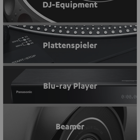
DJ-Equipment
Plattenspieler
Blu-ray Player
Beamer