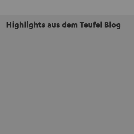
Highlights aus dem Teufel Blog
INSIDE
Jetzt abstimmen: Der MOTIV® XL steht zur
Wahl beim Goldenen Computer 2026
mehr
Unser portabler, aktiver HiFi-Streaming-Speaker
MOTIV® XL kandidiert bei der Leserwahl zum Goldenen
Computer 2026 in der Kategorie „Sound“. Das smarte
Streaming-System vereint hochwertige HiFi-Technik,