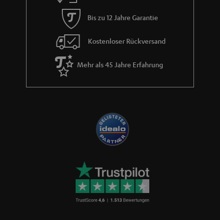
Kontakt
Rückgabe / Rücktritt
Sendungsverfolgung
Store Finder
Erlebe unsere Produkte hautnah und lass dich persönlich
im Store beraten.