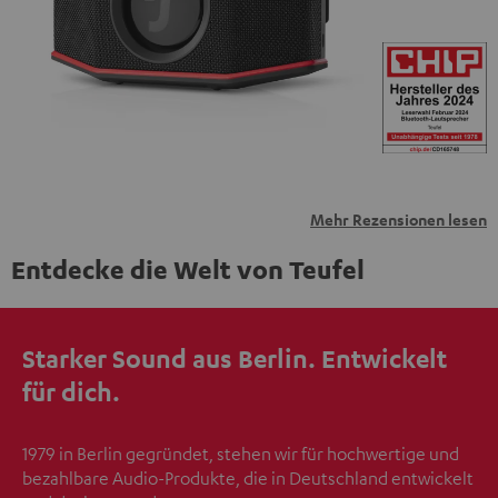
übermittelt werden.
Weitere Informationen sind in der
Datenschutzerklärung unter I zu finden
.
Mehr Rezensionen lesen
Entdecke die Welt von Teufel
Starker Sound aus Berlin. Entwickelt
für dich.
1979 in Berlin gegründet, stehen wir für hochwertige und
bezahlbare Audio-Produkte, die in Deutschland entwickelt