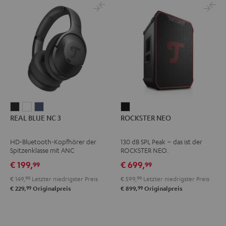
REAL
REAL
REAL
ROCKSTER
REAL BLUE NC 3
ROCKSTER NEO
BLUE
BLUE
BLUE
NEO
NC
NC
NC
Schwarz
HD-Bluetooth-Kopfhörer der
130 dB SPL Peak – das ist der
3
3
3
Spitzenklasse mit ANC
ROCKSTER NEO.
Night
Pearl
Steel
€ 199,
€ 699,
99
99
Black
White
Blue
€ 149,
99
Letzter niedrigster Preis
€ 599,
99
Letzter niedrigster Preis
99
99
€ 229,
Originalpreis
€ 899,
Originalpreis