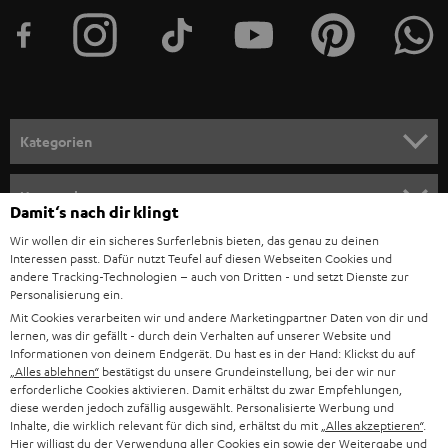
POLEN
ULTIMA-SERIE
TEUFEL STORY
IN-EAR-KOPFHÖRER
SPANIEN
UNSER MANAGEMENT
FANSHOP
NACHHALTIGKEIT
ITALIEN
NEUHEITEN
UNSERE WERTE
Technische Änderungen, Tippfehler und Irrtum vorbehalten. Das auf unseren
USA
Damit‘s nach dir klingt
Fotos abgebildete Zubehör ist nicht im Lieferumfang enthalten. Etwaige
BILDUNGSRABATT
Entsorgungsgebühren für Batterien sind im Preis inbegriffen.
Wir wollen dir ein sicheres Surferlebnis bieten, das genau zu deinen
WEITERE LÄNDER
Interessen passt. Dafür nutzt Teufel auf diesen Webseiten Cookies und
GESCHENKGUTSCHEIN
©2026 Lautsprecher Teufel GmbH - All rights reserved.
andere Tracking-Technologien – auch von Dritten - und setzt Dienste zur
Personalisierung ein.
BARRIEREFREIHEIT
Impressum
AGB
Datenschutz
Daten-Einstellungen
EU Data Act
Mit Cookies verarbeiten wir und andere Marketingpartner Daten von dir und
lernen, was dir gefällt - durch dein Verhalten auf unserer Website und
Vertrag widerrufen
Informationen von deinem Endgerät. Du hast es in der Hand: Klickst du auf
„Alles ablehnen“
bestätigst du unsere Grundeinstellung, bei der wir nur
erforderliche Cookies aktivieren. Damit erhältst du zwar Empfehlungen,
diese werden jedoch zufällig ausgewählt. Personalisierte Werbung und
Inhalte, die wirklich relevant für dich sind, erhältst du mit
„Alles akzeptieren“
.
Hier willigst du der Verwendung aller Cookies ein sowie der Weitergabe und