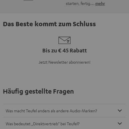
Was bietet Teufel an?
Wie finde ich das passende Soundsystem für meine
Bedürfnisse?
Wie erfahre ich, wenn es neue Produkte oder Angebote bei
Teufel gibt?
8 Wochen Rückgaberecht
Bis zu 12 Jahre Garantie
Kostenloser Rückversand
Mehr als 45 Jahre Erfahrung