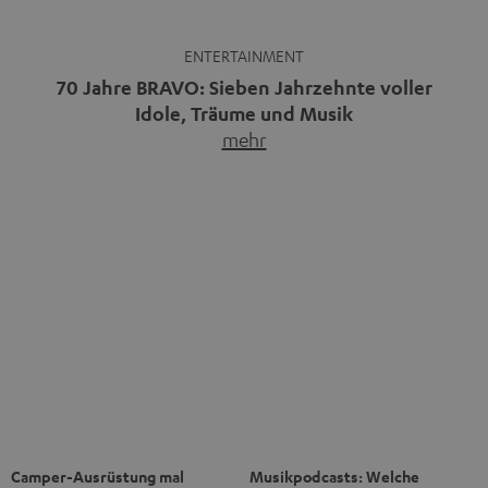
Musikpodcasts decken ein breites
Immer mehr Menschen
Feld ab: Gespräche mit Bands
entdecken die Freiheit des
und…
mehr
Reisens im Camper.…
mehr
Bluetooth-Kaufberater: Welche
Warum kabelgebundene
Speaker und Kopfhörer passen
Kopfhörer wieder im Trend sind
zu dir?
Kabellose Kopfhörer sind seit rund
Bluetooth ist praktisch:
zehn Jahren Normalität,
Smartphone verbinden, Musik
nachdem…
mehr
starten, fertig.…
mehr
Das Beste kommt zum Schluss