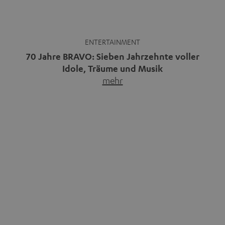
aufgewachsen ist, kennt wahrscheinlich dieses Gefühl:
die BRAVO kaufen, durchblättern, Poster aufhängen. Seit
1956 begleitet das Magazin Jugendliche durch Rock und
Pop, kleine Schwärmereien und große Fragen. Zum 70.
Jubiläum werfen wir einen Blick zurück. Vom Filmheft zur
Jugendmarke: Wie die BRAVO ihren Ton fand Als die […]
Camper-Ausrüstung mal
Musikpodcasts: Welche
anders: 5 praktische Gadgets
Formate gibt es und wo du gute
für Van & Co.
findest
Immer mehr Menschen
Musikpodcasts decken ein breites
entdecken die Freiheit des
Feld ab: Gespräche mit Bands
Reisens im Camper.…
mehr
und…
mehr