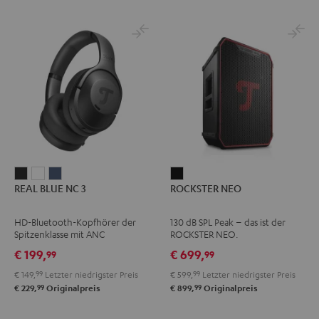
REAL
REAL
REAL
ROCKSTER
REAL BLUE NC 3
ROCKSTER NEO
BLUE
BLUE
BLUE
NEO
NC
NC
NC
Schwarz
HD-Bluetooth-Kopfhörer der
130 dB SPL Peak – das ist der
3
3
3
Spitzenklasse mit ANC
ROCKSTER NEO.
Night
Pearl
Steel
€ 199,
€ 699,
99
99
Black
White
Blue
€ 149,
99
Letzter niedrigster Preis
€ 599,
99
Letzter niedrigster Preis
99
99
€ 229,
Originalpreis
€ 899,
Originalpreis