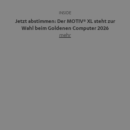
INSIDE
Jetzt abstimmen: Der MOTIV® XL steht zur
Wahl beim Goldenen Computer 2026
mehr
Unser portabler, aktiver HiFi-Streaming-Speaker
MOTIV® XL kandidiert bei der Leserwahl zum Goldenen
Computer 2026 in der Kategorie „Sound“. Das smarte
Streaming-System vereint hochwertige HiFi-Technik,
moderne Streaming-Funktionen und hohe Flexibilität in
einem einzigen Gerät – und zeigt, dass man für großen
Sound heute keine klassische HiFi-Anlage mehr braucht.
Du fragst dich, warum der MOTIV® XL deine […]
ENTERTAINMENT
70 Jahre BRAVO: Sieben Jahrzehnte voller
Idole, Träume und Musik
mehr
Wer in den 80ern, 90ern oder frühen 2000ern