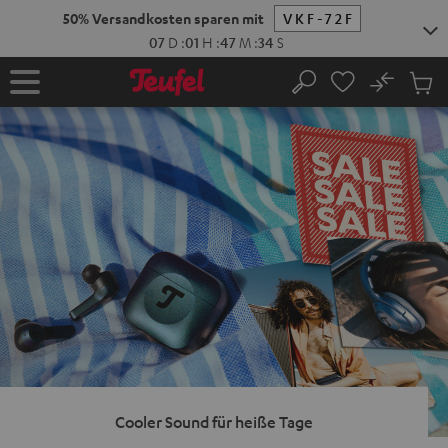
ZUM
NHALT
RINGEN
No
Abs
Startseite
Suche
Artike
im
Waren
Cooler Sound für heiße Tage