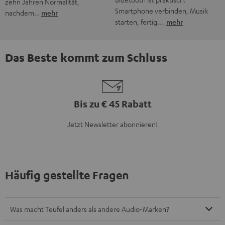
Bis zu € 45 Rabatt
Jetzt Newsletter abonnieren!
Häufig gestellte Fragen
Was macht Teufel anders als andere Audio-Marken?
Was bedeutet „Direktvertrieb“ bei Teufel?
Gibt es Teufel Stores, die ich besuchen kann?
Wie lange gibt es Teufel schon?
Was ist der typische Teufel Sound?
Was bietet Teufel an?