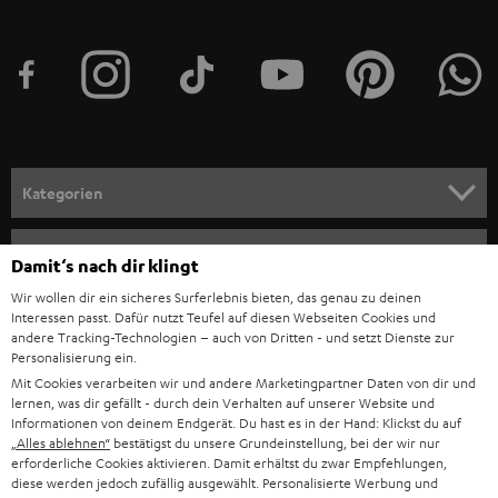
HEIMKINO
e
Unternehmen
l
HEIMKINO-KOMPLETTANLAGEN
SUPPORT
d
Teufel Onlineshops
SOUNDBAR
u
KARRIERE
DEUTSCHLAND
n
STEREO
PRESSE & MARKETING
g
ÖSTERREICH
SMART HOME
GESCHÄFTSKUNDEN
Damit‘s nach dir klingt
SCHWEIZ
BLUETOOTH-LAUTSPRECHER
PARTNERPROGRAMM
Wir wollen dir ein sicheres Surferlebnis bieten, das genau zu deinen
KOPFHÖRER
Interessen passt. Dafür nutzt Teufel auf diesen Webseiten Cookies und
NIEDERLANDE
BLOG
andere Tracking-Technologien – auch von Dritten - und setzt Dienste zur
Personalisierung ein.
BLUETOOTH-KOPFHÖRER
NEWSLETTER
Mit Cookies verarbeiten wir und andere Marketingpartner Daten von dir und
BELGIEN
lernen, was dir gefällt - durch dein Verhalten auf unserer Website und
STEREOANLAGEN
Informationen von deinem Endgerät. Du hast es in der Hand: Klickst du auf
STORES
„Alles ablehnen“
bestätigst du unsere Grundeinstellung, bei der wir nur
FRANKREICH
LAUTSPRECHER
erforderliche Cookies aktivieren. Damit erhältst du zwar Empfehlungen,
DEINE VORTEILE BEI TEUFEL
diese werden jedoch zufällig ausgewählt. Personalisierte Werbung und