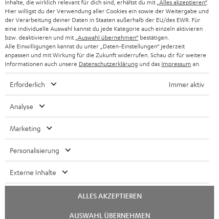
Inhalte, die wirklich relevant für dich sind, erhältst du mit
„Alles akzeptieren“
.
POLEN
ULTIMA-SERIE
Hier willigst du der Verwendung aller Cookies ein sowie der Weitergabe und
TEUFEL STORY
der Verarbeitung deiner Daten in Staaten außerhalb der EU/des EWR. Für
IN-EAR-KOPFHÖRER
eine individuelle Auswahl kannst du jede Kategorie auch einzeln aktivieren
SPANIEN
UNSER MANAGEMENT
bzw. deaktivieren und mit
„Auswahl übernehmen“
bestätigen.
Alle Einwilligungen kannst du unter „Daten-Einstellungen“ jederzeit
FANSHOP
NACHHALTIGKEIT
anpassen und mit Wirkung für die Zukunft widerrufen. Schau dir für weitere
ITALIEN
Informationen auch unsere
Datenschutzerklärung
und das
Impressum
an.
NEUHEITEN
UNSERE WERTE
Technische Änderungen, Tippfehler und Irrtum vorbehalten. Das auf unseren
Erforderlich
Immer aktiv
USA
Fotos abgebildete Zubehör ist nicht im Lieferumfang enthalten. Etwaige
BILDUNGSRABATT
Entsorgungsgebühren für Batterien sind im Preis inbegriffen.
Analyse
WEITERE LÄNDER
GESCHENKGUTSCHEIN
©2026 Lautsprecher Teufel GmbH - All rights reserved.
Marketing
BARRIEREFREIHEIT
Impressum
AGB
Datenschutz
Daten-Einstellungen
EU Data Act
Personalisierung
Vertrag widerrufen
Externe Inhalte
ALLES AKZEPTIEREN
Chat
AUSWAHL ÜBERNEHMEN