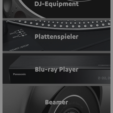
DJ-Equipment
Plattenspieler
Blu-ray Player
Beamer