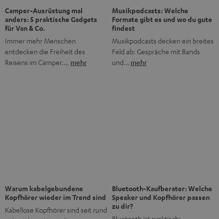
Warum kabelgebundene
Bluetooth-Kaufberater: Welche
Kopfhörer wieder im Trend sind
Speaker und Kopfhörer passen
zu dir?
Kabellose Kopfhörer sind seit rund
Bluetooth ist praktisch:
zehn Jahren Normalität,
Smartphone verbinden, Musik
nachdem…
mehr
starten, fertig.…
mehr
Das Beste kommt zum Schluss