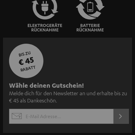
€ 45
RABATT
N
Wähle deinen Gutschein!
Melde dich für den Newsletter an und erhalte bis zu
e
€ 45 als Dankeschön.
w
s
JETZT
EMAIL
l
ANME
WIDGET
e
t
t
e
r
a
n
Kategorien
m