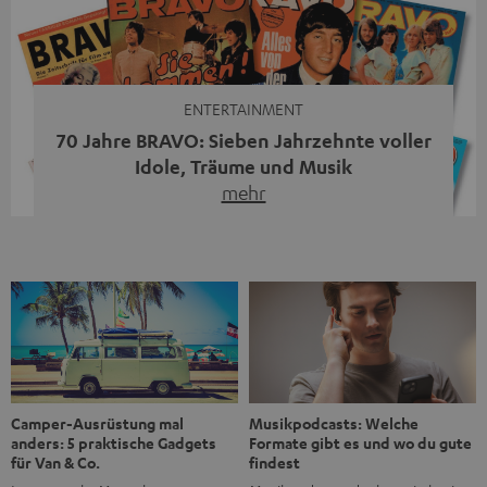
moderne Streaming-Funktionen und hohe Flexibilität in
einem einzigen Gerät – und zeigt, dass man für großen
Sound heute keine klassische HiFi-Anlage mehr braucht.
Du fragst dich, warum der MOTIV® XL deine […]
ENTERTAINMENT
70 Jahre BRAVO: Sieben Jahrzehnte voller
Idole, Träume und Musik
mehr
Wer in den 80ern, 90ern oder frühen 2000ern
aufgewachsen ist, kennt wahrscheinlich dieses Gefühl:
die BRAVO kaufen, durchblättern, Poster aufhängen. Seit
1956 begleitet das Magazin Jugendliche durch Rock und
Pop, kleine Schwärmereien und große Fragen. Zum 70.
Jubiläum werfen wir einen Blick zurück. Vom Filmheft zur
Jugendmarke: Wie die BRAVO ihren Ton fand Als die […]
Musikpodcasts: Welche
Camper-Ausrüstung mal
Formate gibt es und wo du gute
anders: 5 praktische Gadgets
findest
für Van & Co.