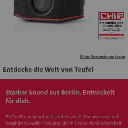
übermittelt werden.
Weitere Informationen sind in der
Datenschutzerklärung unter I zu finden
.
Mehr Rezensionen lesen
Entdecke die Welt von Teufel
Starker Sound aus Berlin. Entwickelt
für dich.
1979 in Berlin gegründet, stehen wir für hochwertige und
bezahlbare Audio-Produkte, die in Deutschland entwickelt