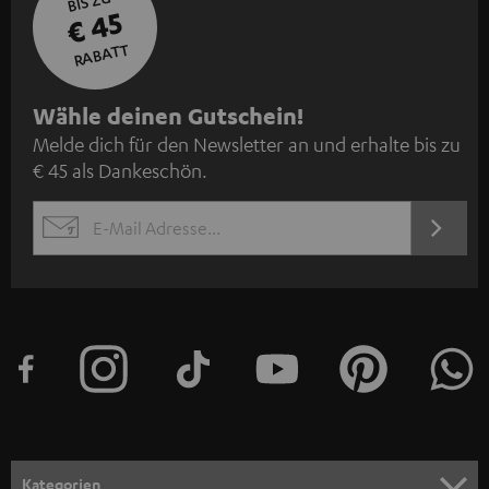
BIS ZU
€ 45
RABATT
N
Wähle deinen Gutschein!
Melde dich für den Newsletter an und erhalte bis zu
e
€ 45 als Dankeschön.
w
s
JETZT
EMAIL
l
ANME
WIDGET
e
t
t
e
r
a
n
Kategorien