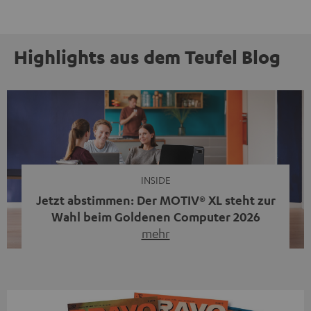
Highlights aus dem Teufel Blog
INSIDE
Jetzt abstimmen: Der MOTIV® XL steht zur
Wahl beim Goldenen Computer 2026
mehr
Unser portabler, aktiver HiFi-Streaming-Speaker
MOTIV® XL kandidiert bei der Leserwahl zum Goldenen
Computer 2026 in der Kategorie „Sound“. Das smarte
Streaming-System vereint hochwertige HiFi-Technik,