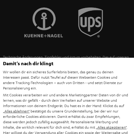
POLEN
ULTIMA-SERIE
TEUFEL STORY
IN-EAR-KOPFHÖRER
SPANIEN
UNSER MANAGEMENT
FANSHOP
NACHHALTIGKEIT
ITALIEN
NEUHEITEN
UNSERE WERTE
Technische Änderungen, Tippfehler und Irrtum vorbehalten. Das auf unseren
USA
Damit‘s nach dir klingt
Fotos abgebildete Zubehör ist nicht im Lieferumfang enthalten. Etwaige
BILDUNGSRABATT
Entsorgungsgebühren für Batterien sind im Preis inbegriffen.
Wir wollen dir ein sicheres Surferlebnis bieten, das genau zu deinen
WEITERE LÄNDER
Interessen passt. Dafür nutzt Teufel auf diesen Webseiten Cookies und
GESCHENKGUTSCHEIN
©2026 Lautsprecher Teufel GmbH - All rights reserved.
andere Tracking-Technologien – auch von Dritten - und setzt Dienste zur
Personalisierung ein.
BARRIEREFREIHEIT
Impressum
AGB
Datenschutz
Daten-Einstellungen
EU Data Act
Mit Cookies verarbeiten wir und andere Marketingpartner Daten von dir und
lernen, was dir gefällt - durch dein Verhalten auf unserer Website und
Vertrag widerrufen
Informationen von deinem Endgerät. Du hast es in der Hand: Klickst du auf
„Alles ablehnen“
bestätigst du unsere Grundeinstellung, bei der wir nur
erforderliche Cookies aktivieren. Damit erhältst du zwar Empfehlungen,
diese werden jedoch zufällig ausgewählt. Personalisierte Werbung und
Inhalte, die wirklich relevant für dich sind, erhältst du mit
„Alles akzeptieren“
.
Hier willigst du der Verwendung aller Cookies ein sowie der Weitergabe und