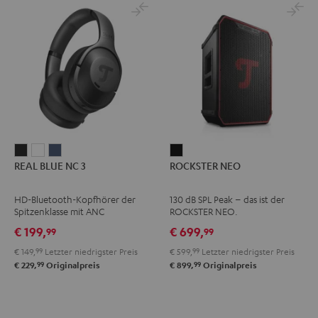
REAL
REAL
REAL
ROCKSTER
REAL BLUE NC 3
ROCKSTER NEO
BLUE
BLUE
BLUE
NEO
NC
NC
NC
Schwarz
HD-Bluetooth-Kopfhörer der
130 dB SPL Peak – das ist der
3
3
3
Spitzenklasse mit ANC
ROCKSTER NEO.
Night
Pearl
Steel
€ 199,
€ 699,
99
99
Black
White
Blue
€ 149,
99
Letzter niedrigster Preis
€ 599,
99
Letzter niedrigster Preis
99
99
€ 229,
Originalpreis
€ 899,
Originalpreis