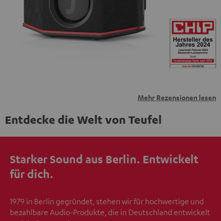
übermittelt werden.
Weitere Informationen sind in der
Datenschutzerklärung unter I zu finden
.
Mehr Rezensionen lesen
Entdecke die Welt von Teufel
Starker Sound aus Berlin. Entwickelt
für dich.
1979 in Berlin gegründet, stehen wir für hochwertige und
bezahlbare Audio-Produkte, die in Deutschland entwickelt