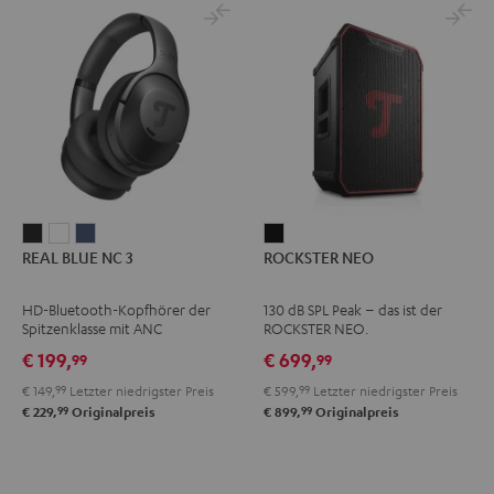
REAL
REAL
REAL
ROCKSTER
REAL BLUE NC 3
ROCKSTER NEO
BLUE
BLUE
BLUE
NEO
NC
NC
NC
Schwarz
HD-Bluetooth-Kopfhörer der
130 dB SPL Peak – das ist der
3
3
3
Spitzenklasse mit ANC
ROCKSTER NEO.
Night
Pearl
Steel
€ 199,
€ 699,
99
99
Black
White
Blue
€ 149,
99
Letzter niedrigster Preis
€ 599,
99
Letzter niedrigster Preis
99
99
€ 229,
Originalpreis
€ 899,
Originalpreis