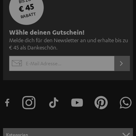
BIS ZU
€ 45
RABATT
N
Wähle deinen Gutschein!
Melde dich für den Newsletter an und erhalte bis zu
e
€ 45 als Dankeschön.
w
s
JETZT
EMAIL
l
ANME
WIDGET
e
t
t
e
r
a
n
Kategorien