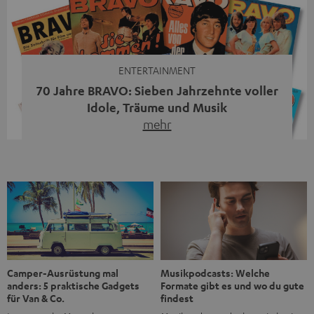
moderne Streaming-Funktionen und hohe Flexibilität in
einem einzigen Gerät – und zeigt, dass man für großen
Sound heute keine klassische HiFi-Anlage mehr braucht.
Du fragst dich, warum der MOTIV® XL deine […]
ENTERTAINMENT
70 Jahre BRAVO: Sieben Jahrzehnte voller
Idole, Träume und Musik
mehr
Wer in den 80ern, 90ern oder frühen 2000ern
aufgewachsen ist, kennt wahrscheinlich dieses Gefühl:
die BRAVO kaufen, durchblättern, Poster aufhängen. Seit
1956 begleitet das Magazin Jugendliche durch Rock und
Pop, kleine Schwärmereien und große Fragen. Zum 70.
Jubiläum werfen wir einen Blick zurück. Vom Filmheft zur
Jugendmarke: Wie die BRAVO ihren Ton fand Als die […]
Musikpodcasts: Welche
Camper-Ausrüstung mal
Formate gibt es und wo du gute
anders: 5 praktische Gadgets
findest
für Van & Co.