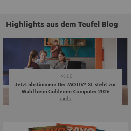
Highlights aus dem Teufel Blog
INSIDE
Jetzt abstimmen: Der MOTIV® XL steht zur
Wahl beim Goldenen Computer 2026
mehr
Unser portabler, aktiver HiFi-Streaming-Speaker
MOTIV® XL kandidiert bei der Leserwahl zum Goldenen
Computer 2026 in der Kategorie „Sound“. Das smarte
Streaming-System vereint hochwertige HiFi-Technik,