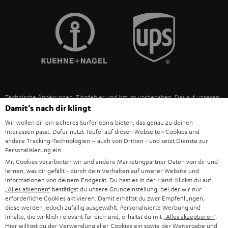
POLEN
ULTIMA-SERIE
TEUFEL STORY
IN-EAR-KOPFHÖRER
SPANIEN
UNSER MANAGEMENT
FANSHOP
NACHHALTIGKEIT
ITALIEN
NEUHEITEN
UNSERE WERTE
Technische Änderungen, Tippfehler und Irrtum vorbehalten. Das auf unseren
USA
Damit‘s nach dir klingt
Fotos abgebildete Zubehör ist nicht im Lieferumfang enthalten. Etwaige
BILDUNGSRABATT
Entsorgungsgebühren für Batterien sind im Preis inbegriffen.
Wir wollen dir ein sicheres Surferlebnis bieten, das genau zu deinen
WEITERE LÄNDER
Interessen passt. Dafür nutzt Teufel auf diesen Webseiten Cookies und
GESCHENKGUTSCHEIN
©2026 Lautsprecher Teufel GmbH - All rights reserved.
andere Tracking-Technologien – auch von Dritten - und setzt Dienste zur
Personalisierung ein.
BARRIEREFREIHEIT
Impressum
AGB
Datenschutz
Daten-Einstellungen
EU Data Act
Mit Cookies verarbeiten wir und andere Marketingpartner Daten von dir und
lernen, was dir gefällt - durch dein Verhalten auf unserer Website und
Vertrag widerrufen
Informationen von deinem Endgerät. Du hast es in der Hand: Klickst du auf
„Alles ablehnen“
bestätigst du unsere Grundeinstellung, bei der wir nur
erforderliche Cookies aktivieren. Damit erhältst du zwar Empfehlungen,
diese werden jedoch zufällig ausgewählt. Personalisierte Werbung und
Inhalte, die wirklich relevant für dich sind, erhältst du mit
„Alles akzeptieren“
.
Hier willigst du der Verwendung aller Cookies ein sowie der Weitergabe und