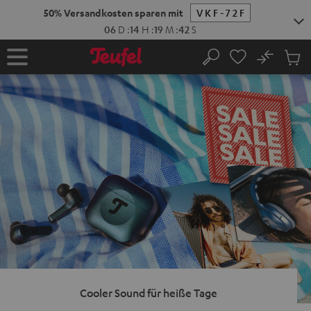
ZUM
NHALT
RINGEN
No
Abs
Startseite
Suche
Artike
im
Waren
Cooler Sound für heiße Tage