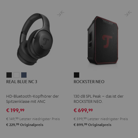
REAL
REAL
REAL
ROCKSTER
REAL BLUE NC 3
ROCKSTER NEO
BLUE
BLUE
BLUE
NEO
NC
NC
NC
Schwarz
HD-Bluetooth-Kopfhörer der
130 dB SPL Peak – das ist der
3
3
3
Spitzenklasse mit ANC
ROCKSTER NEO.
Night
Pearl
Steel
€ 199,
€ 699,
99
99
Black
White
Blue
€ 149,
99
Letzter niedrigster Preis
€ 599,
99
Letzter niedrigster Preis
99
99
€ 229,
Originalpreis
€ 899,
Originalpreis