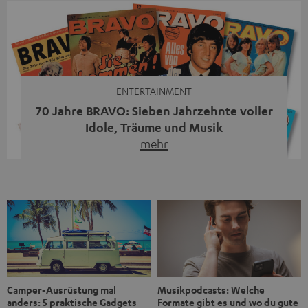
Streaming-System vereint hochwertige HiFi-Technik,
moderne Streaming-Funktionen und hohe Flexibilität in
einem einzigen Gerät – und zeigt, dass man für großen
Sound heute keine klassische HiFi-Anlage mehr braucht.
Du fragst dich, warum der MOTIV® XL deine […]
ENTERTAINMENT
70 Jahre BRAVO: Sieben Jahrzehnte voller
Idole, Träume und Musik
mehr
Wer in den 80ern, 90ern oder frühen 2000ern
aufgewachsen ist, kennt wahrscheinlich dieses Gefühl:
die BRAVO kaufen, durchblättern, Poster aufhängen. Seit
1956 begleitet das Magazin Jugendliche durch Rock und
Pop, kleine Schwärmereien und große Fragen. Zum 70.
Jubiläum werfen wir einen Blick zurück. Vom Filmheft zur
Jugendmarke: Wie die BRAVO ihren Ton fand Als die […]
Musikpodcasts: Welche
Camper-Ausrüstung mal
Formate gibt es und wo du gute
anders: 5 praktische Gadgets