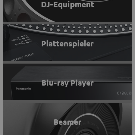
DJ-Equipment
Plattenspieler
Blu-ray Player
Beamer