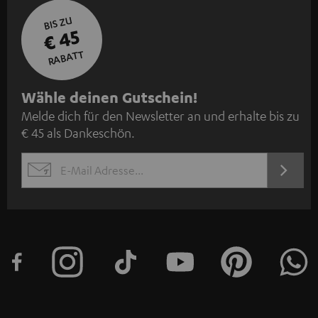
BIS ZU
€ 45
RABATT
N
Wähle deinen Gutschein!
Melde dich für den Newsletter an und erhalte bis zu
e
€ 45 als Dankeschön.
w
s
JETZT
EMAIL
l
ANME
WIDGET
e
t
t
e
r
a