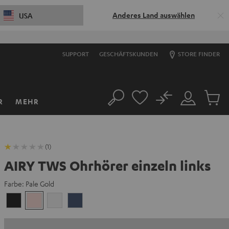
Anderes Land auswählen
USA
SUPPORT
GESCHÄFTSKUNDEN
STORE FINDER
No
R
MEHR
Suche
Mein
Artikel
Konto
im
Warenk
(1)
AIRY TWS Ohrhörer einzeln links
Farbe:
Pale Gold
Night
Pale
Silver
Steel
Black
Gold
White
Blue