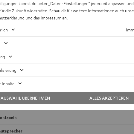
willigungen kannst du unter „Daten-Einstellungen“ jederzeit anpassen und
für die Zukunft widerrufen. Schau dir für weitere Informationen auch uns
utzerklärung
und das
Impressum
an.
rlich
Imme
e
ing
lisierung
S Ohrhörer einzeln links
 Inhalte
bmessungen
AUSWAHL ÜBERNEHMEN
ALLES AKZEPTIEREN
ompatibilität
lektronik
autsprecher