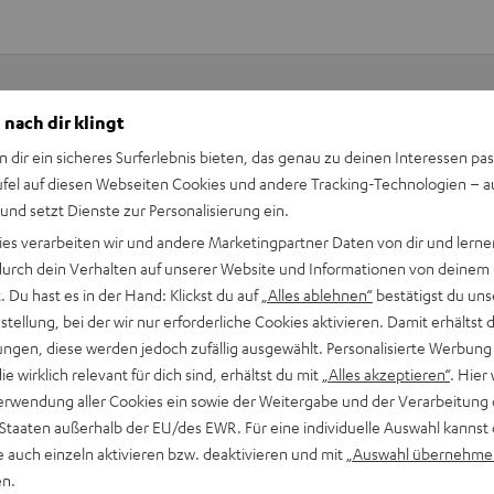
 nach dir klingt
Keinen Store in der Nähe? Kein Problem,
n dir ein sicheres Surferlebnis bieten, das genau zu deinen Interessen pas
beratung
beraten dich auch persönlich am Telefo
ufel auf diesen Webseiten Cookies und andere Tracking-Technologien – 
Hier Termin buchen
 und setzt Dienste zur Personalisierung ein.
ies verarbeiten wir und andere Marketingpartner Daten von dir und lernen
- durch dein Verhalten auf unserer Website und Informationen von deinem
 Du hast es in der Hand: Klickst du auf
„Alles ablehnen“
bestätigst du uns
tellung, bei der wir nur erforderliche Cookies aktivieren. Damit erhältst 
ngen, diese werden jedoch zufällig ausgewählt. Personalisierte Werbung
die wirklich relevant für dich sind, erhältst du mit
„Alles akzeptieren“
. Hier 
erwendung aller Cookies ein sowie der Weitergabe und der Verarbeitung 
 Staaten außerhalb der EU/des EWR. Für eine individuelle Auswahl kannst 
e auch einzeln aktivieren bzw. deaktivieren und mit
„Auswahl übernehme
en.