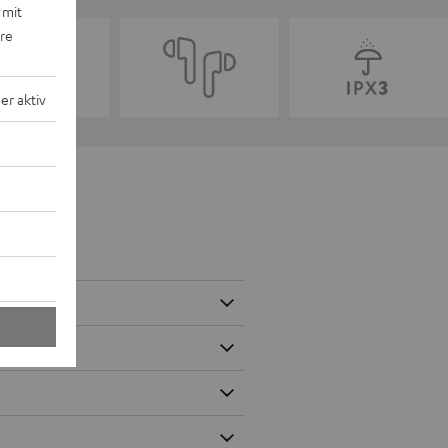
 mit
ere
r aktiv