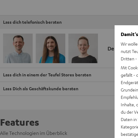
Lass dich telefonisch beraten
Damit‘s
Wir wolle
Deine Kauf
nutzt Te
Dritten -
Mit Cook
Lass dich in einem der Teufel Stores beraten
gefällt 
Endgerät.
Lass Dich als Geschäftskunde beraten
Grundeins
Empfehlu
Inhalte, 
du der V
Features
Daten in
Kategori
Alle Technologien im Überblick
bestätig