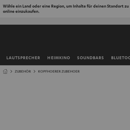
Wähle ein Land oder eine Region, um Inhalte für deinen Standort zu
online einzukaufen.
ZUM
NHALT
RINGEN
LAUTSPRECHER
HEIMKINO
SOUNDBARS
BLUETO
Startseite
ZUBEHÖR
KOPFHOERER ZUBEHOER