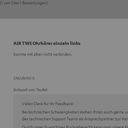
(1 von 5 bei 1 Bewertungen)
AIR TWS Ohrhörer einzeln links
Konnte mit alten nicht verbinden.
Oezdemir S.
Antwort von Teufel:
Vielen Dank für Ihr Feedback!
Bei technischen Schwierigkeiten stehen Ihnen auch gerne u
des technischen Support Teams als Ansprechpartner zur Ve
Durch unser 8-wöchiges Rückgaberecht kann man unsere Ko