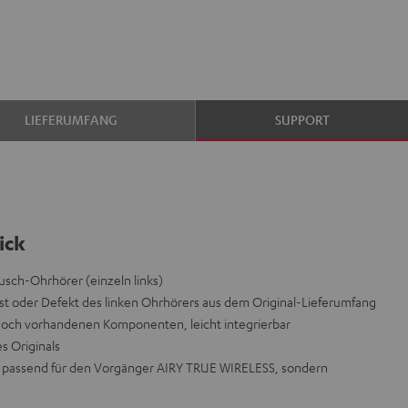
LIEFERUMFANG
SUPPORT
ick
sch-Ohrhörer (einzeln links)
t oder Defekt des linken Ohrhörers aus dem Original-Lieferumfang
 noch vorhandenen Komponenten, leicht integrierbar
es Originals
icht passend für den Vorgänger AIRY TRUE WIRELESS, sondern