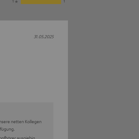
1
1
31.05.2025
nsere netten Kollegen
rfügung.
pfhörer ausgiebig