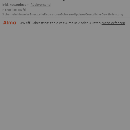
inkl. kostenlosem
Rückversand
Hersteller:
Teufel
Sicherheitshinweise
Ersatzteile
Reparaturen
Software-Updates
Gesetzliche Gewährleistung
0% eff. Jahreszins: zahle mit Alma in 2 oder 3 Raten
Mehr erfahren