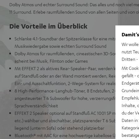
Dolby Atmos und echter Surround Sound: Das alles und noch viel me
11 Surround. Erlebe raumfüllenden Sound von allen Seiten und von 
Die Vorteile im Überblick
Damit‘s
Schlanke 4.1-Soundbar der Spitzenklasse für eine mitreißende T
Wir wolle
Musikwiedergabe sowie echten Surround Sound
nutzt Te
Dolby Atmos für raumfüllenden, cineastischen 3D-Sound, der a
Dritten -
scheint bei Musik, Filmton oder Games
Mit Cook
Mit EFFEKT 2 als aktives Rear-Speaker-Paar, werden kabellos per
gefällt 
auf Standfuß oder an der Wand montiert werden, Reichweiten von
Endgerät.
Ein- und Ausschaltfunktion, 2-Wege-System für realistischen Su
Grundeins
8 High-Performance-Langhub-Töner, 8 Endstufen, 2-Wege-Syste
Empfehlu
angesteuerter T 6 Subwoofer für hohe, verzerrungsfreie Pegel u
Inhalte, 
Sprachverständlichkeit
du der V
EFFEKT 2 Speaker optional auf Standfuß AC 1001 SP montiertbar,
Daten in
etc.) wählbar und abschaltbar, platzsparender T 6 Subwoofer für t
Kategori
liegend (unterm Sofa) oder stehend platzierbar
bestätig
Bluetooth® mit AAC für eine hochwertige kabellose Übertragung