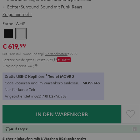
Echter Surround-Sound mit Funk-Rears
Zeige mir mehr
Farbe:
Weiß
Schwarz
Weiß
€ 619,
99
Set-Preis inkl. MwSt
und zzgl.
Versandkosten
€ 29,99
Letzter niedrigster Preis
€ 699,
99
€ -80,
00
Originalpreis
€ 749,
99
1
Gratis USB-C Kopfhörer
Teufel MOVE 2
Code kopieren und im Warenkorb einlösen.
MOV-T4S
Nur für kurze Zeit
Angebot endet in
0
2
D
:
1
8
H
:
2
7
M
:
5
7
S
IN DEN WARENKORB
Auf Lager
Sicher einkaufen mit 8 Wochen Rückgaberecht