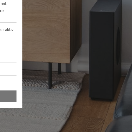
 mit
ere
r aktiv