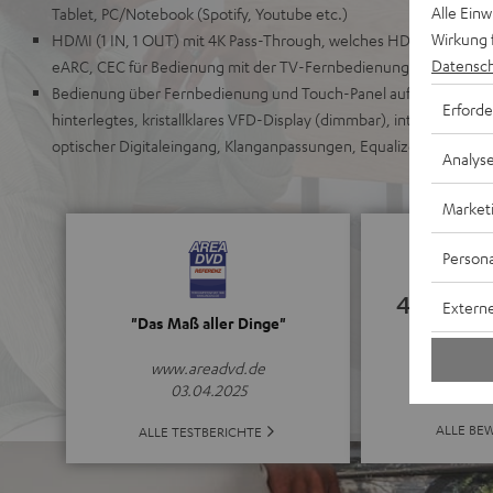
Alle Ein
Tablet, PC/Notebook (Spotify, Youtube etc.)
Wirkung 
HDMI (1 IN, 1 OUT) mit 4K Pass-Through, welches HDR, Dolby Visi
Datensch
eARC, CEC für Bedienung mit der TV-Fernbedienung, einfacher E
Bedienung über Fernbedienung und Touch-Panel auf dem Gerät, ed
Erforde
hinterlegtes, kristallklares VFD-Display (dimmbar), integrierte 
optischer Digitaleingang, Klanganpassungen, Equalizer
Analys
Market
Persona
4.78
Externe
"Das Maß aller Dinge"
(4.78 von 5 b
www.areadvd.de
03.04.2025
ALLE BE
ALLE TESTBERICHTE