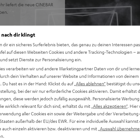
hr liefert die neue CINEBAR
oben.
 nach dir klingt
V-, Gaming und
n dir ein sicheres Surferlebnis bieten, das genau zu deinen Interessen pas
ufel auf diesen Webseiten Cookies und andere Tracking-Technologien – 
uch von oben zu kommen
 und setzt Dienste zur Personalisierung ein.
ies verarbeiten wir und andere Marketingpartner Daten von dir und lernen
 Funk angesteuert, können
- durch dein Verhalten auf unserer Website und Informationen von deinem
 bis zu 15 m, automatische
 Du hast es in der Hand: Klickst du auf
„Alles ablehnen“
bestätigst du uns
rround-Sound
tellung, bei der wir nur erforderliche Cookies aktivieren. Damit erhältst 
m, sowie kabellos
ngen, diese werden jedoch zufällig ausgewählt. Personalisierte Werbung
nd bestmögliche
die wirklich relevant für dich sind, erhältst du mit
„Alles akzeptieren“
. Hier 
erwendung aller Cookies ein sowie der Weitergabe und der Verarbeitung 
 Soundmodi (Nacht, Sprache
 Staaten außerhalb der EU/des EWR. Für eine individuelle Auswahl kannst 
iefen, präzisen Kickbass,
e auch einzeln aktivieren bzw. deaktivieren und mit
„Auswahl übernehme
en.
 von Musik von Smartphone,