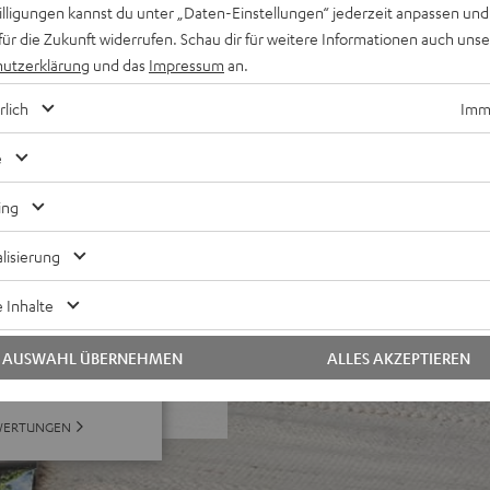
willigungen kannst du unter „Daten-Einstellungen“ jederzeit anpassen und
für die Zukunft widerrufen. Schau dir für weitere Informationen auch uns
on und 3D unterstützt,
utzerklärung
und das
Impressum
an.
in-Kabel-Anschluss
les Frontgitter aus Metall,
rlich
Imme
Wandanbringung, AUX-In,
e
ing
lisierung
 Inhalte
ei 67 Bewertungen)
AUSWAHL ÜBERNEHMEN
ALLES AKZEPTIEREN
WERTUNGEN