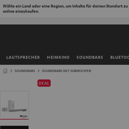
Wähle ein Land oder eine Region, um Inhalte für deinen Standort zu
online einzukaufen.
ZUM
NHALT
RINGEN
LAUTSPRECHER
HEIMKINO
SOUNDBARS
BLUETO
Startseite
SOUNDBARS
SOUNDBARS MIT SUBWOOFER
DEAL