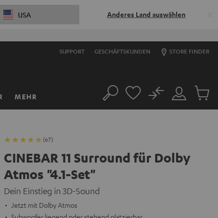
Anderes Land auswählen
USA
SUPPORT
GESCHÄFTSKUNDEN
STORE FINDER
No
R
MEHR
Suche
Mein
Artikel
Konto
im
Warenk
(67)
CINEBAR 11 Surround für Dolby
Atmos "4.1-Set"
Dein Einstieg in 3D-Sound
Jetzt mit Dolby Atmos
Subwoofer liegend oder stehend platzierbar