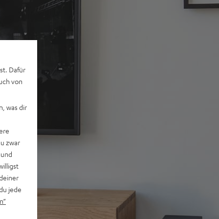
st. Dafür
auch von
, was dir
ere
du zwar
 und
willigst
deiner
du jede
n“