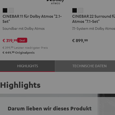
CINEBAR
CINEBAR
CINEBAR
CINEBAR
CINEBAR 11 für Dolby Atmos "2.1-
CINEBAR 22 Surround fü
11
11
22
22
Set"
Atmos "7.1-Set"
für
für
Surround
Surround
Soundbar mit Dolby Atmos
7.1-System mit Dolby Atmo
Dolby
Dolby
für
für
Atmos
Atmos
Dolby
Dolby
€ 319,
€ 899,
99
99
Deal
"2.1-
"2.1-
Atmos
Atmos
€ 399,
99
Letzter niedrigster Preis
Set"
Set"
"7.1-
"7.1-
99
€ 449,
Originalpreis
Schwarz
Weiß
Set"
Set"
Schwarz
Weiß
HIGHLIGHTS
TECHNISCHE DATEN
Highlights
Darum lieben wir dieses Produkt