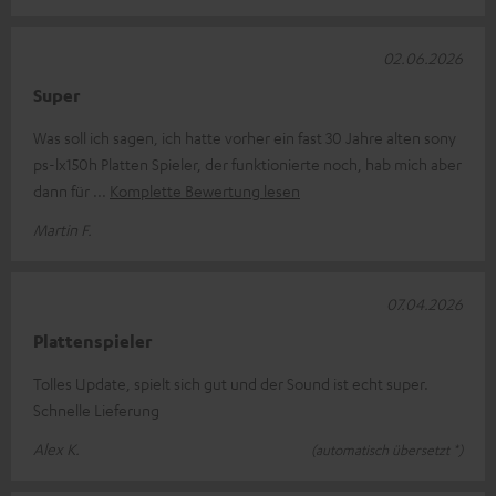
02.06.2026
Super
Was soll ich sagen, ich hatte vorher ein fast 30 Jahre alten sony
ps-lx150h Platten Spieler, der funktionierte noch, hab mich aber
dann für
Komplette Bewertung lesen
Martin F.
07.04.2026
Plattenspieler
Tolles Update, spielt sich gut und der Sound ist echt super.
Schnelle Lieferung
Alex K.
(automatisch übersetzt *)