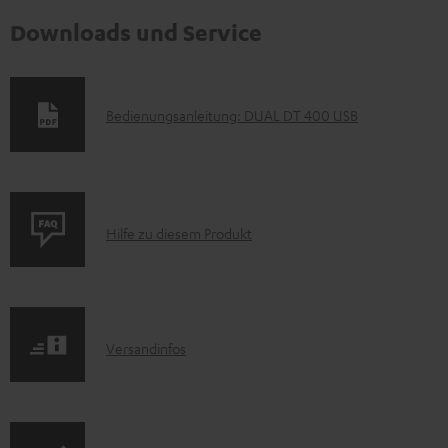
Downloads und Service
D
Bedienungsanleitung: DUAL DT 400 USB
o
k
u
P
m
Hilfe zu diesem Produkt
r
e
o
n
d
t
I
Versandinfos
u
e
n
k
z
f
t
u
o
F
m