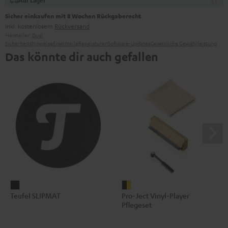
Auf Lager
Sicher einkaufen mit 8 Wochen Rückgaberecht
inkl. kostenlosem
Rückversand
Hersteller:
Dual
Sicherheitshinweise
Ersatzteile
Reparaturen
Software-Updates
Gesetzliche Gewährleistung
Das könnte dir auch gefallen
Teufel
Pro-
Teufel SLIPMAT
Pro-Ject Vinyl-Player
SLIPMAT
Ject
Pflegeset
Schwarz
Vinyl-
Player