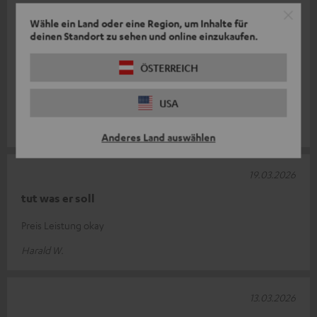
25.03.2026
Wähle ein Land oder eine Region, um Inhalte für
deinen Standort zu sehen und online einzukaufen.
DUAL DT 400 USB
ÖSTERREICH
Der bei Ihnen gekaufte Plattenspieler erfüllt komplett meine
Erwartungen. Durch sein schlankes Design und seine
hervorragende Wiedergabequal
Komplette Bewertung lesen
USA
Michael J.
Anderes Land auswählen
19.03.2026
tut was er soll
Preis Leistung okay
Harald W.
13.03.2026