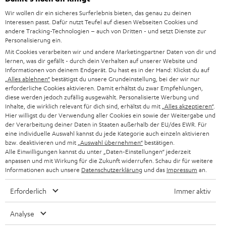
d
Teufel Onlineshops
Wir wollen dir ein sicheres Surferlebnis bieten, das genau zu deinen
SOUNDBAR
u
KARRIERE
Interessen passt. Dafür nutzt Teufel auf diesen Webseiten Cookies und
DEUTSCHLAND
n
andere Tracking-Technologien – auch von Dritten - und setzt Dienste zur
STEREO
Personalisierung ein.
PRESSE & MARKETING
g
Mit Cookies verarbeiten wir und andere Marketingpartner Daten von dir und
ÖSTERREICH
SMART HOME
lernen, was dir gefällt - durch dein Verhalten auf unserer Website und
GESCHÄFTSKUNDEN
Informationen von deinem Endgerät. Du hast es in der Hand: Klickst du auf
„Alles ablehnen“
bestätigst du unsere Grundeinstellung, bei der wir nur
SCHWEIZ
BLUETOOTH-LAUTSPRECHER
PARTNERPROGRAMM
erforderliche Cookies aktivieren. Damit erhältst du zwar Empfehlungen,
diese werden jedoch zufällig ausgewählt. Personalisierte Werbung und
KOPFHÖRER
Inhalte, die wirklich relevant für dich sind, erhältst du mit
„Alles akzeptieren“
.
NIEDERLANDE
BLOG
Hier willigst du der Verwendung aller Cookies ein sowie der Weitergabe und
der Verarbeitung deiner Daten in Staaten außerhalb der EU/des EWR. Für
BLUETOOTH-KOPFHÖRER
NEWSLETTER
eine individuelle Auswahl kannst du jede Kategorie auch einzeln aktivieren
BELGIEN
bzw. deaktivieren und mit
„Auswahl übernehmen“
bestätigen.
STEREOANLAGEN
Alle Einwilligungen kannst du unter „Daten-Einstellungen“ jederzeit
STORES
anpassen und mit Wirkung für die Zukunft widerrufen. Schau dir für weitere
FRANKREICH
LAUTSPRECHER
Informationen auch unsere
Datenschutzerklärung
und das
Impressum
an.
DEINE VORTEILE BEI TEUFEL
Erforderlich
Immer aktiv
POLEN
ULTIMA-SERIE
TEUFEL STORY
Analyse
IN-EAR-KOPFHÖRER
SPANIEN
UNSER MANAGEMENT