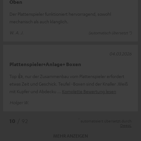
Oben
Der Plattenspieler funktioniert hervorragend, sowohl
mechanisch als auch klanglich.
W. A. J.
(automatisch übersetzt *)
04.03.2026
Plattenspieler+Anlage+ Boxen
Top 👍, nur der Zusammenbau vom Plattenspieler erfordert
etwas Zeit und Geschick. Teufel -Boxen sind der Knaller .Weiß
mit Kupfer und Abdecku
Komplette Bewertung lesen
Holger W.
*
10
/ 92
automatisiert übersetzt durch
DeepL
MEHR ANZEIGEN