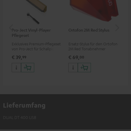
Pro-Ject Vinyl-Player
Ortofon 2M Red Stylus
Or
Pflegeset
To
Exklusives Premium-Pflegeset
Ersatz-Stylus für den Ortofon
Mo
von Pro-Ject für Schallplatten
2M Red Tonabnehmer
To
und - spieler, nur im Teufel
Ort
€ 39,
€ 69,
€ 
99
00
Webshop erhältlich
leb
wa
Lieferumfang
DUAL DT 400 USB