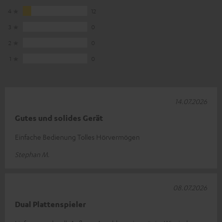
4
12
3
0
2
0
1
0
14.07.2026
Gutes und solides Gerät
Einfache Bedienung Tolles Hörvermögen
Stephan M.
08.07.2026
Dual Plattenspieler