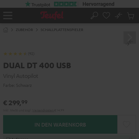
ZUM
NHALT
RINGEN
No
Abs
Startseite
Suche
Artike
im
ZUBEHÖR
SCHALLPLATTENSPIELER
Waren
(92)
DUAL DT 400 USB
Vinyl Autopilot
Farbe:
Schwarz
€ 299,
99
Inkl. MwSt
und zzgl.
Versandkosten
€ 14,99
IN DEN WARENKORB