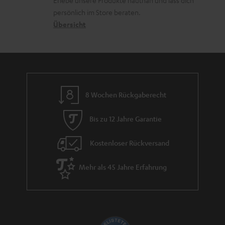
Erlebe unsere Produkte hautnah und lass dich
o
a
r
s
persönlich im Store beraten.
n
t
G
Übersicht
a
e
a
n
n
r
d
a
n
8 Wochen Rückgaberecht
t
i
Bis zu 12 Jahre Garantie
e
Kostenloser Rückversand
Mehr als 45 Jahre Erfahrung