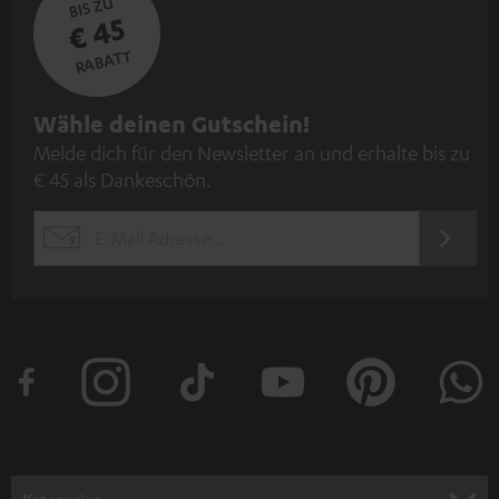
BIS ZU
€ 45
RABATT
N
Wähle deinen Gutschein!
Melde dich für den Newsletter an und erhalte bis zu
e
€ 45 als Dankeschön.
w
s
JETZT
EMAIL
l
ANME
WIDGET
e
t
t
e
r
a
n