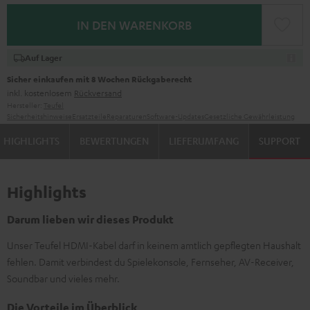
IN DEN WARENKORB
Auf Lager
Sicher einkaufen mit 8 Wochen Rückgaberecht
inkl. kostenlosem
Rückversand
Hersteller:
Teufel
Sicherheitshinweise
Ersatzteile
Reparaturen
Software-Updates
Gesetzliche Gewährleistung
HIGHLIGHTS
BEWERTUNGEN
LIEFERUMFANG
SUPPORT
Highlights
Darum lieben wir dieses Produkt
Unser Teufel HDMI-Kabel darf in keinem amtlich gepflegten Haushalt
fehlen. Damit verbindest du Spielekonsole, Fernseher, AV-Receiver,
Soundbar und vieles mehr.
Die Vorteile im Überblick