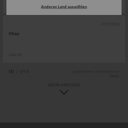
Jürgen L.
Anderes Land auswählen
01.07.2026
Okay
.
Uwe M.
*
10
/ 694
automatisiert übersetzt durch
DeepL
MEHR ANZEIGEN