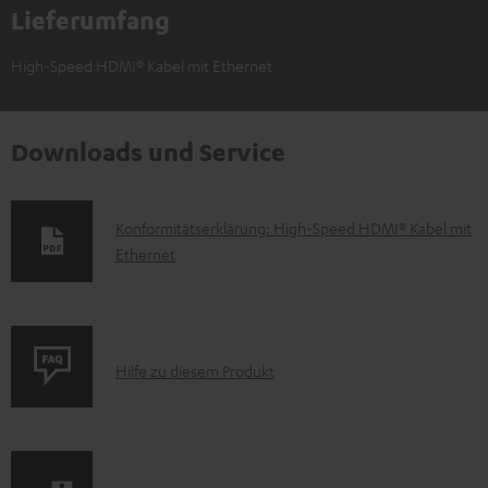
Lieferumfang
High-Speed HDMI® Kabel mit Ethernet
Downloads und Service
D
Konformitätserklärung: High-Speed HDMI® Kabel mit
Ethernet
o
k
u
m
P
Hilfe zu diesem Produkt
e
r
n
o
t
d