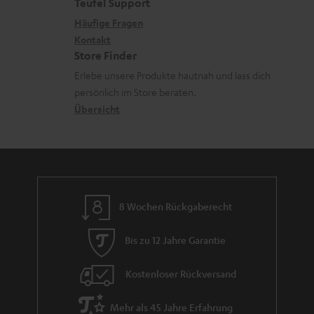
e
a
e
e
Teufel Support
m
x
k
n
n
Häufige Fragen
V
i
Kontakt
t
z
e
Store Finder
k
d
u
r
Erlebe unsere Produkte hautnah und lass dich
o
a
r
s
persönlich im Store beraten.
n
t
G
Übersicht
a
e
a
n
n
r
d
a
n
8 Wochen Rückgaberecht
t
i
Bis zu 12 Jahre Garantie
e
Kostenloser Rückversand
Mehr als 45 Jahre Erfahrung