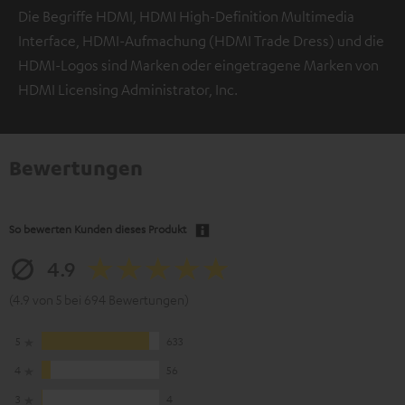
Die Begriffe HDMI, HDMI High-Definition Multimedia
Interface, HDMI-Aufmachung (HDMI Trade Dress) und die
HDMI-Logos sind Marken oder eingetragene Marken von
HDMI Licensing Administrator, Inc.
Bewertungen
So bewerten Kunden dieses Produkt
4.9
(4.9 von 5 bei 694 Bewertungen)
5
633
4
56
3
4