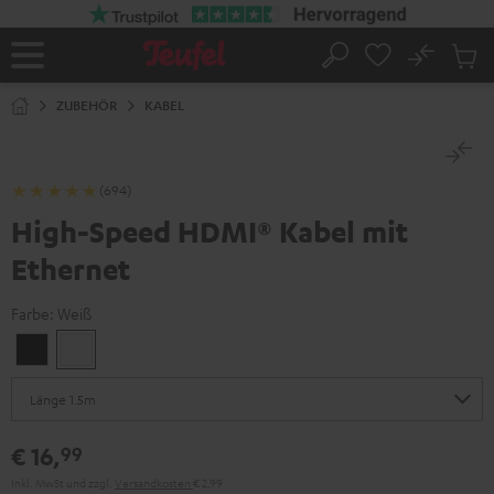
ZUM
NHALT
RINGEN
No
Abs
Startseite
Suche
Artike
im
ZUBEHÖR
KABEL
Waren
(694)
High-Speed HDMI® Kabel mit
Ethernet
Farbe:
Weiß
Schwarz
Weiß
€ 16,
99
Inkl. MwSt
und zzgl.
Versandkosten
€ 2,99