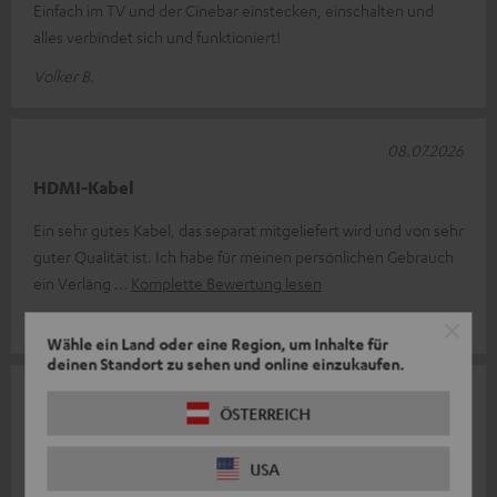
Einfach im TV und der Cinebar einstecken, einschalten und
alles verbindet sich und funktioniert!
Volker B.
08.07.2026
HDMI-Kabel
Ein sehr gutes Kabel, das separat mitgeliefert wird und von sehr
guter Qualität ist. Ich habe für meinen persönlichen Gebrauch
ein Verläng
Komplette Bewertung lesen
Michel R.
(automatisch übersetzt *)
Wähle ein Land oder eine Region, um Inhalte für
deinen Standort zu sehen und online einzukaufen.
02.07.2026
ÖSTERREICH
Perfekt
USA
Perfekt