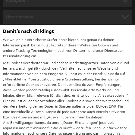
Kategorien
m
HEIMKINO
e
Unternehmen
l
HEIMKINO-KOMPLETTANLAGEN
SUPPORT
Damit‘s nach dir klingt
d
Teufel Onlineshops
Wir wollen dir ein sicheres Surferlebnis bieten, das genau zu deinen
SOUNDBAR
u
KARRIERE
Interessen passt. Dafür nutzt Teufel auf diesen Webseiten Cookies und
DEUTSCHLAND
n
andere Tracking-Technologien – auch von Dritten - und setzt Dienste zur
STEREO
Personalisierung ein.
PRESSE & MARKETING
g
Mit Cookies verarbeiten wir und andere Marketingpartner Daten von dir und
ÖSTERREICH
SMART HOME
lernen, was dir gefällt - durch dein Verhalten auf unserer Website und
GESCHÄFTSKUNDEN
Informationen von deinem Endgerät. Du hast es in der Hand: Klickst du auf
„Alles ablehnen“
bestätigst du unsere Grundeinstellung, bei der wir nur
SCHWEIZ
BLUETOOTH-LAUTSPRECHER
PARTNERPROGRAMM
erforderliche Cookies aktivieren. Damit erhältst du zwar Empfehlungen,
diese werden jedoch zufällig ausgewählt. Personalisierte Werbung und
KOPFHÖRER
Inhalte, die wirklich relevant für dich sind, erhältst du mit
„Alles akzeptieren“
.
NIEDERLANDE
BLOG
Hier willigst du der Verwendung aller Cookies ein sowie der Weitergabe und
der Verarbeitung deiner Daten in Staaten außerhalb der EU/des EWR. Für
BLUETOOTH-KOPFHÖRER
NEWSLETTER
eine individuelle Auswahl kannst du jede Kategorie auch einzeln aktivieren
BELGIEN
bzw. deaktivieren und mit
„Auswahl übernehmen“
bestätigen.
STEREOANLAGEN
Alle Einwilligungen kannst du unter „Daten-Einstellungen“ jederzeit
STORES
anpassen und mit Wirkung für die Zukunft widerrufen. Schau dir für weitere
FRANKREICH
LAUTSPRECHER
Informationen auch unsere
Datenschutzerklärung
und das
Impressum
an.