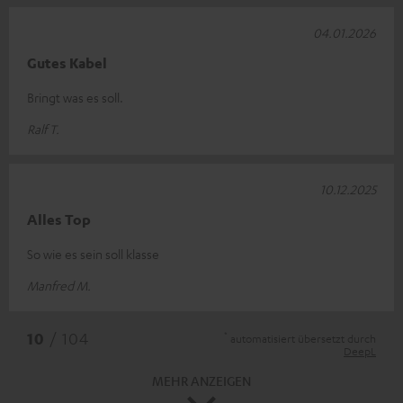
04.01.2026
Gutes Kabel
Bringt was es soll.
Ralf T.
10.12.2025
Alles Top
So wie es sein soll klasse
Manfred M.
*
10
/ 104
automatisiert übersetzt durch
DeepL
MEHR ANZEIGEN