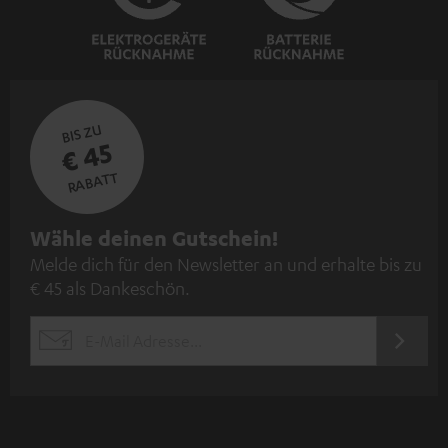
BIS ZU
€ 45
RABATT
N
Wähle deinen Gutschein!
Melde dich für den Newsletter an und erhalte bis zu
e
€ 45 als Dankeschön.
w
s
JETZT
EMAIL
l
ANME
WIDGET
e
t
t