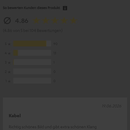
So bewerten Kunden dieses Produkt
4.86
(4.86 von 5 bei 104 Bewertungen)
5
90
4
13
3
1
2
0
1
0
19.06.2026
Kabel
Richtig schönes Bild und gibt extra schönen Klang