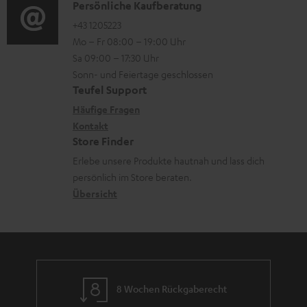
i
K
Persönliche Kaufberatung
r
t
e
o
o
+43 1205223
l
i
n
Mo – Fr 08:00 – 19:00 Uhr
-
n
a
o
z
Sa 09:00 – 17:30 Uhr
L
t
d
n
u
Sonn- und Feiertage geschlossen
e
a
e
e
Teufel Support
m
x
k
n
n
Häufige Fragen
V
i
Kontakt
t
z
e
Store Finder
k
d
u
r
Erlebe unsere Produkte hautnah und lass dich
o
a
r
s
persönlich im Store beraten.
n
t
G
Übersicht
a
e
a
n
n
r
d
a
n
8 Wochen Rückgaberecht
t