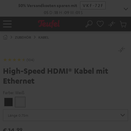
ZUM
50% Versandkosten sparen mit
VKF-72F
NHALT
RINGEN
05
D
:
18
H
:
09
M
:
00
S
No
Abs
Startseite
Suche
Artike
im
ZUBEHÖR
KABEL
Waren
(104)
High-Speed HDMI® Kabel mit
Ethernet
Farbe:
Weiß
Schwarz
Weiß
€ 14,
99