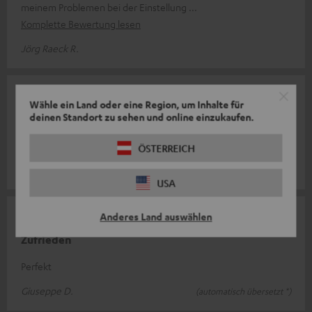
meinem Problemen bei der Einstellung
Komplette Bewertung lesen
Jörg Raeck R.
18.01.2026
Wähle ein Land oder eine Region, um Inhalte für
deinen Standort zu sehen und online einzukaufen.
Zu empfehlen
Funktioniert
ÖSTERREICH
Ulysses H.
USA
Anderes Land auswählen
06.01.2026
Zufrieden
Perfekt
Giuseppe D.
(automatisch übersetzt *)