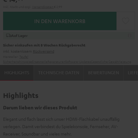
Inkl. MwSt
und zzgl.
Versandkosten
€ 2,99
IN DEN WARENKORB
Auf Lager
Sicher einkaufen mit 8 Wochen Rückgaberecht
inkl. kostenlosem
Rückversand
Hersteller:
Teufel
Sicherheitshinweise
Ersatzteile
Reparaturen
Software-Updates
Gesetzliche Gewährleistung
HIGHLIGHTS
TECHNISCHE DATEN
BEWERTUNGEN
LIE
Highlights
Darum lieben wir dieses Produkt
Elegant und flach lässt sich unser HDMI-Flachkabel unauffällig
verlegen. Damit verbindest du Spielekonsole, Fernseher, AV-
Receiver, Soundbar und vieles mehr.