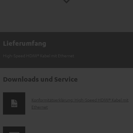
Lieferumfang
High-Speed HDMI® Kabel mit Ethernet
Downloads und Service
D
Konformitätserklärung: High-Speed HDMI® Kabel mit
Ethernet
o
k
u