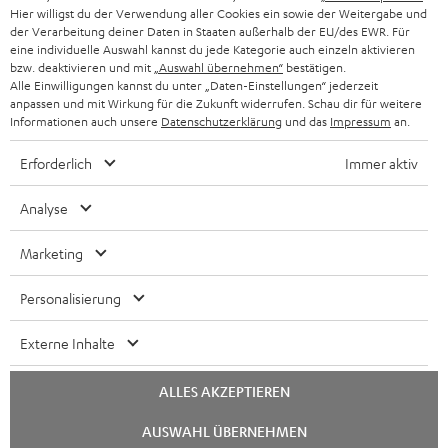
Hier willigst du der Verwendung aller Cookies ein sowie der Weitergabe und
der Verarbeitung deiner Daten in Staaten außerhalb der EU/des EWR. Für
BLUETOOTH-KOPFHÖRER
NEWSLETTER
eine individuelle Auswahl kannst du jede Kategorie auch einzeln aktivieren
BELGIEN
bzw. deaktivieren und mit
„Auswahl übernehmen“
bestätigen.
STEREOANLAGEN
Alle Einwilligungen kannst du unter „Daten-Einstellungen“ jederzeit
STORES
anpassen und mit Wirkung für die Zukunft widerrufen. Schau dir für weitere
FRANKREICH
LAUTSPRECHER
Informationen auch unsere
Datenschutzerklärung
und das
Impressum
an.
DEINE VORTEILE BEI TEUFEL
Erforderlich
Immer aktiv
POLEN
ULTIMA-SERIE
TEUFEL STORY
Analyse
IN-EAR-KOPFHÖRER
SPANIEN
UNSER MANAGEMENT
Marketing
FANSHOP
NACHHALTIGKEIT
ITALIEN
NEUHEITEN
Personalisierung
UNSERE WERTE
Technische Änderungen, Tippfehler und Irrtum vorbehalten. Das auf unseren
USA
Externe Inhalte
Fotos abgebildete Zubehör ist nicht im Lieferumfang enthalten. Etwaige
BILDUNGSRABATT
Entsorgungsgebühren für Batterien sind im Preis inbegriffen.
WEITERE LÄNDER
ALLES AKZEPTIEREN
GESCHENKGUTSCHEIN
©2026 Lautsprecher Teufel GmbH - All rights reserved.
Chat
AUSWAHL ÜBERNEHMEN
starten
BARRIEREFREIHEIT