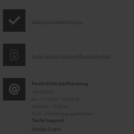
a
o
d
d
I
e
Gesetzliche Gewährleistung
u
n
n
k
f
t
o
F
A
Audio-Lexikon: Fachbegriffe schnell erklärt
r
A
u
m
Q
d
a
s
i
K
Persönliche Kaufberatung
t
o
o
+43 1205223
i
Mo – Fr 08:00 – 19:00 Uhr
-
n
o
Sa 09:00 – 17:30 Uhr
L
t
n
Sonn- und Feiertage geschlossen
e
a
e
Teufel Support
x
k
n
Häufige Fragen