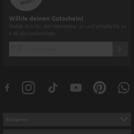
RABATT
N
Wähle deinen Gutschein!
Melde dich für den Newsletter an und erhalte bis zu
e
€ 45 als Dankeschön.
w
s
JETZT
EMAIL
l
ANME
WIDGET
e
t
t
e
r
a
n
Kategorien
m
HEIMKINO