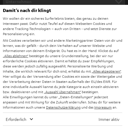
e
Unternehmen
l
Damit‘s nach dir klingt
HEIMKINO-KOMPLETTANLAGEN
SUPPORT
d
Teufel Onlineshops
Wir wollen dir ein sicheres Surferlebnis bieten, das genau zu deinen
Interessen passt. Dafür nutzt Teufel auf diesen Webseiten Cookies und
SOUNDBAR
u
KARRIERE
andere Tracking-Technologien – auch von Dritten - und setzt Dienste zur
DEUTSCHLAND
n
Personalisierung ein.
STEREO
PRESSE & MARKETING
Mit Cookies verarbeiten wir und andere Marketingpartner Daten von dir und
g
lernen, was dir gefällt - durch dein Verhalten auf unserer Website und
ÖSTERREICH
SMART HOME
Informationen von deinem Endgerät. Du hast es in der Hand: Klickst du auf
GESCHÄFTSKUNDEN
„Alles ablehnen“
bestätigst du unsere Grundeinstellung, bei der wir nur
erforderliche Cookies aktivieren. Damit erhältst du zwar Empfehlungen,
SCHWEIZ
BLUETOOTH-LAUTSPRECHER
PARTNERPROGRAMM
diese werden jedoch zufällig ausgewählt. Personalisierte Werbung und
Inhalte, die wirklich relevant für dich sind, erhältst du mit
„Alles akzeptieren“
.
KOPFHÖRER
Hier willigst du der Verwendung aller Cookies ein sowie der Weitergabe und
NIEDERLANDE
BLOG
der Verarbeitung deiner Daten in Staaten außerhalb der EU/des EWR. Für
eine individuelle Auswahl kannst du jede Kategorie auch einzeln aktivieren
BLUETOOTH-KOPFHÖRER
NEWSLETTER
bzw. deaktivieren und mit
„Auswahl übernehmen“
bestätigen.
BELGIEN
Alle Einwilligungen kannst du unter „Daten-Einstellungen“ jederzeit
STEREOANLAGEN
anpassen und mit Wirkung für die Zukunft widerrufen. Schau dir für weitere
STORES
Informationen auch unsere
Datenschutzerklärung
und das
Impressum
an.
FRANKREICH
LAUTSPRECHER
DEINE VORTEILE BEI TEUFEL
Erforderlich
Immer aktiv
POLEN
ULTIMA-SERIE
TEUFEL STORY