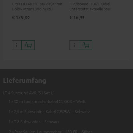
Ultra HD 4K Blu-ray Player mit
Highspeed HDMI-Kabel
Lau
Dolby Atmos und Multi HDR-
unterstützt aktuelle Standards
Unterstützung inklusive
wie z.B. 4K 50/60p und 4K 3D
€ 179,
€ 16,
€ 
00
99
HDR10+ für eine überragende
Bildqualität mit lebensechten
Kontrasten und Farben
Lieferumfang
LT 4 Surround AVR "5.1 Set L"
1 × 30 m Lautsprecherkabel C2530S – Weiß
1 × 2,5 m Subwoofer-Kabel C3525W – Schwarz
1 × T 8 Subwoofer – Schwarz
2 × Paar Säulen-Lautsprecher L 430 FR – Silber