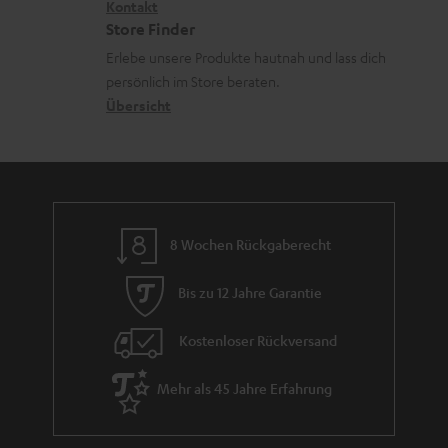
i
Kontakt
t
z
Store Finder
k
d
u
Erlebe unsere Produkte hautnah und lass dich
o
a
r
persönlich im Store beraten.
n
t
G
Übersicht
e
a
n
r
a
n
8 Wochen Rückgaberecht
t
i
Bis zu 12 Jahre Garantie
e
Kostenloser Rückversand
Mehr als 45 Jahre Erfahrung