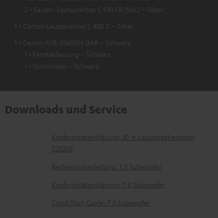
2 × Säulen-Lautsprecher L 430 FR (Stk.) – Silber
1 × Center-Lautsprecher L 430 C – Silber
1 × Denon AVR-X1600H DAB – Schwarz
1 × Fernbedienung – Schwarz
1 × Stromkabel – Schwarz
Downloads und Service
D
Konformitätserklärung: 30 m Lautsprecherkabel
C2530S
o
k
Bedienungsanleitung: T 8 Subwoofer
u
Konformitätserklärung: T 8 Subwoofer
m
Quick Start Guide: T 8 Subwoofer
e