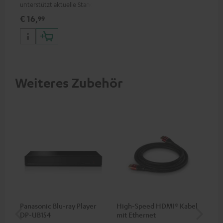
unterstützt aktuelle Standards
wie z.B. 4K 50/60p und 4K 3D
€ 16,
99
Weiteres Zubehör
Panasonic Blu-ray Player
High-Speed HDMI® Kabel
30
DP-UB154
mit Ethernet
C2