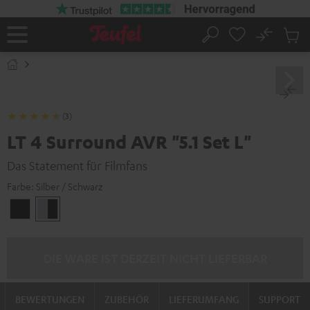
ZUM
NHALT
RINGEN
No
Abs
Startseite
Suche
Artike
im
Waren
(3)
LT 4 Surround AVR "5.1 Set L"
Das Statement für Filmfans
Farbe:
Silber / Schwarz
Schwarz
Silber
/
/
Schwarz
Schwarz
DIE WARE IST DERZEIT NICHT LIEFERBAR
BEWERTUNGEN
ZUBEHÖR
LIEFERUMFANG
SUPPORT