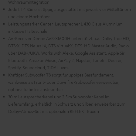
Wohnraumintegration
Jede LT 4 Säule ist üppig ausgestattet mit jeweils vier Mitteltönern
und einem Hochtöner
Leistungsstarker Center-Lautsprecher L 430 C aus Aluminium
inklusive Halteschale
AV-Receiver Denon AVR-X1600H unterstützt u.a. Dolby True HD,
DTS:X, DTS Neural:X, DTS Virtual:X, DTS-HD Master Audio, Radio
über DAB+/UKW, Works with Alexa, Google Assistant, Apple Siri,
Bluetooth, Amazon Music, AirPlay 2, Napster, TuneIn, Deezer,
Spotify, Soundcloud, TIDAL uvm.
Kräftiger Subwoofer T8 sorgt für üppiges Bassfundament,
wahlweise als Front- oder Downfire-Subwoofer verwendbar,
optional kabellos ansteuerbar
30 m Lautsprecherkabel und 2,5 m Subwoofer Kabel im
Lieferumfang, erhältlich in Schwarz und Silber, erweiterbar zum
Dolby-Atmos-Set mit optionalen REFLEKT Boxen