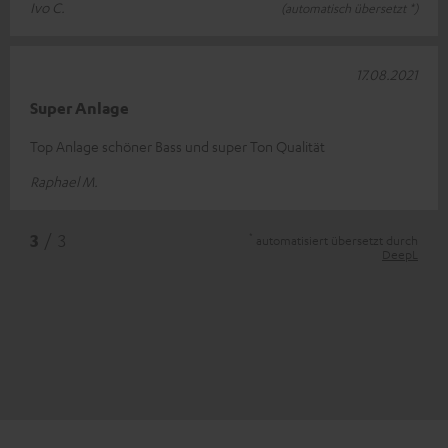
Ivo C.
(automatisch übersetzt *)
17.08.2021
Super Anlage
Top Anlage schöner Bass und super Ton Qualität
Raphael M.
*
3
/ 3
automatisiert übersetzt durch
DeepL