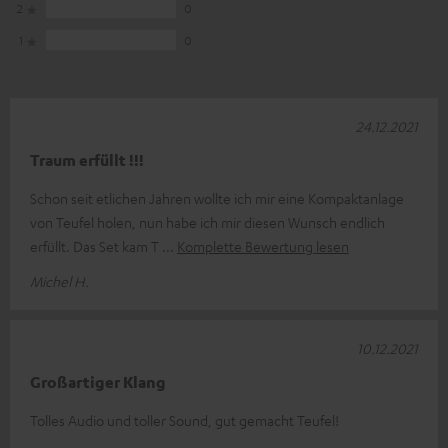
2
0
1
0
24.12.2021
Traum erfüllt !!!
Schon seit etlichen Jahren wollte ich mir eine Kompaktanlage
von Teufel holen, nun habe ich mir diesen Wunsch endlich
erfüllt. Das Set kam T
Komplette Bewertung lesen
Michel H.
10.12.2021
Großartiger Klang
Tolles Audio und toller Sound, gut gemacht Teufel!