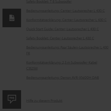
Safety Booklet: T 8 Subwoofer
n
t
Bedienungsanleitung: Center-Lautsprecher L 430 C
e
Konformitätserklärung: Center-Lautsprecher L 430 C
z
Quick Start Guide: Center-Lautsprecher L 430 C
u
Safety Booklet: Center-Lautsprecher L 430 C
m
H
Bedienungsanleitung: Paar Säulen-Lautsprecher L 430
FR
e
r
Konformitätserklärung: 2,5 m Subwoofer-Kabel
C3525W
u
n
Bedienungsanleitung: Denon AVR-X1600H DAB
t
e
r
P
Hilfe zu diesem Produkt
l
r