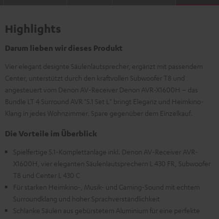
Highlights
Darum lieben wir dieses Produkt
Vier elegant designte Säulenlautsprecher, ergänzt mit passendem
Center, unterstützt durch den kraftvollen Subwoofer T8 und
angesteuert vom Denon AV-Receiver Denon AVR-X1600H – das
Bundle LT 4 Surround AVR "5.1 Set L" bringt Eleganz und Heimkino-
Klang in jedes Wohnzimmer. Spare gegenüber dem Einzelkauf.
Die Vorteile im Überblick
Spielfertige 5.1-Komplettanlage inkl. Denon AV-Receiver AVR-
X1600H, vier eleganten Säulenlautsprechern L 430 FR, Subwoofer
T8 und Center L 430 C
Für starken Heimkino-, Musik- und Gaming-Sound mit echtem
Surroundklang und hoher Sprachverständlichkeit
Schlanke Säulen aus gebürstetem Aluminium für eine perfekte