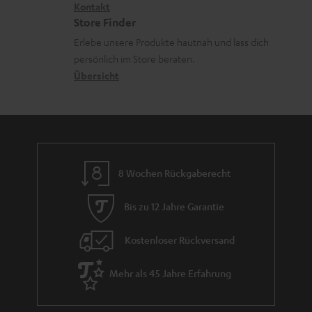
i
Kontakt
t
z
a
Store Finder
k
d
u
d
Erlebe unsere Produkte hautnah und lass dich
o
a
r
e
persönlich im Store beraten.
n
t
G
Übersicht
n
e
a
n
r
a
n
8 Wochen Rückgaberecht
t
i
Bis zu 12 Jahre Garantie
e
Kostenloser Rückversand
Mehr als 45 Jahre Erfahrung