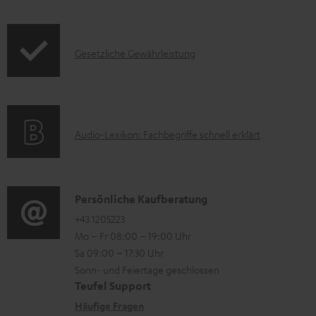
o
n
d
t
I
Gesetzliche Gewährleistung
u
e
n
k
z
f
t
u
o
F
m
A
Audio-Lexikon: Fachbegriffe schnell erklärt
r
A
H
u
m
Q
e
d
a
s
r
i
K
Persönliche Kaufberatung
t
u
o
o
+43 1205223
i
n
Mo – Fr 08:00 – 19:00 Uhr
-
n
o
t
Sa 09:00 – 17:30 Uhr
L
t
n
e
Sonn- und Feiertage geschlossen
e
a
e
Teufel Support
r
x
k
n
Häufige Fragen
l