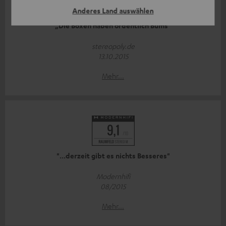
Anderes Land auswählen
„Die Boxen haben ordentlich Bums“
stereopoly.de
13.10.2015
Mehr...
"...derzeit gibt es nichts Besseres"
Modernhifi
08/2015
Mehr...