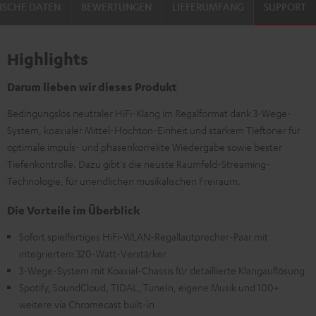
ISCHE DATEN
BEWERTUNGEN
LIEFERUMFANG
SUPPORT
Highlights
Darum lieben wir dieses Produkt
Bedingungslos neutraler HiFi-Klang im Regalformat dank 3-Wege-
System, koaxialer Mittel-Hochton-Einheit und starkem Tieftöner für
optimale impuls- und phasenkorrekte Wiedergabe sowie bester
Tiefenkontrolle. Dazu gibt's die neuste Raumfeld-Streaming-
Technologie, für unendlichen musikalischen Freiraum.
Die Vorteile im Überblick
Sofort spielfertiges HiFi-WLAN-Regallautprecher-Paar mit
integriertem 320-Watt-Verstärker
3-Wege-System mit Koaxial-Chassis für detaillierte Klangauflösung
Spotify, SoundCloud, TIDAL, TuneIn, eigene Musik und 100+
weitere via Chromecast built-in