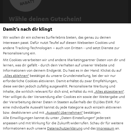
RABATT
N
Wähle deinen Gutschein!
Melde dich für den Newsletter an und erhalte bis zu
e
Damit‘s nach dir klingt
€ 45 als Dankeschön.
w
Wir wollen dir ein sicheres Surferlebnis bieten, das genau zu deinen
Interessen passt. Dafür nutzt Teufel auf diesen Webseiten Cookies und
s
andere Tracking-Technologien – auch von Dritten - und setzt Dienste zur
JETZT
EMAIL
l
Personalisierung ein.
ANME
WIDGET
Mit Cookies verarbeiten wir und andere Marketingpartner Daten von dir und
e
lernen, was dir gefällt - durch dein Verhalten auf unserer Website und
t
Informationen von deinem Endgerät. Du hast es in der Hand: Klickst du auf
„Alles ablehnen“
bestätigst du unsere Grundeinstellung, bei der wir nur
t
erforderliche Cookies aktivieren. Damit erhältst du zwar Empfehlungen,
diese werden jedoch zufällig ausgewählt. Personalisierte Werbung und
e
Inhalte, die wirklich relevant für dich sind, erhältst du mit
„Alles akzeptieren“
.
r
Hier willigst du der Verwendung aller Cookies ein sowie der Weitergabe und
der Verarbeitung deiner Daten in Staaten außerhalb der EU/des EWR. Für
a
eine individuelle Auswahl kannst du jede Kategorie auch einzeln aktivieren
bzw. deaktivieren und mit
„Auswahl übernehmen“
bestätigen.
n
Kategorien
Alle Einwilligungen kannst du unter „Daten-Einstellungen“ jederzeit
m
anpassen und mit Wirkung für die Zukunft widerrufen. Schau dir für weitere
Informationen auch unsere
Datenschutzerklärung
und das
Impressum
an.
HEIMKINO