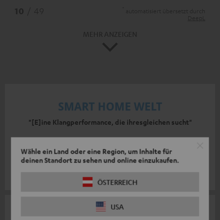
*
10
/ 49
automatisiert übersetzt durch
DeepL
MEHR ANZEIGEN
"[E]ine Klangperformance, die ihresgleichen sucht"
smart home Welt
Wähle ein Land oder eine Region, um Inhalte für
16.10.2015
deinen Standort zu sehen und online einzukaufen.
Mehr...
ÖSTERREICH
USA