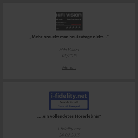
„Mehr braucht man heutzutage nicht...“
HiFi Vision
05/2015
Mehr...
„…ein vollendetes Hörerlebnis“
i-fidelity.net
24.02.2015