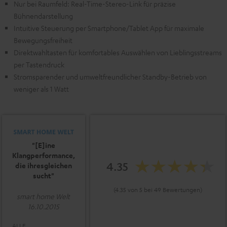
Nur bei Raumfeld: Real-Time-Stereo-Link für präzise
Bühnendarstellung
Intuitive Steuerung per Smartphone/Tablet App für maximale
Bewegungsfreiheit
Direktwahltasten für komfortables Auswählen von Lieblingsstreams
per Tastendruck
Stromsparender und umweltfreundlicher Standby-Betrieb von
weniger als 1 Watt
"[E]ine
Klangperformance,
4.35
die ihresgleichen
sucht"
(4.35 von 5 bei 49 Bewertungen)
smart home Welt
16.10.2015
ALLE