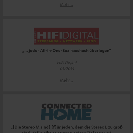
Mehr...
„... jeder All-in-One-Box haushoch überlegen“
HiFi Digital
01/2015
Mehr...
„[Die Stereo M sind] [f]ür jeden, dem die Stereo L zu groß
sind; dafür gibt es etwas weniger Tiefgang und