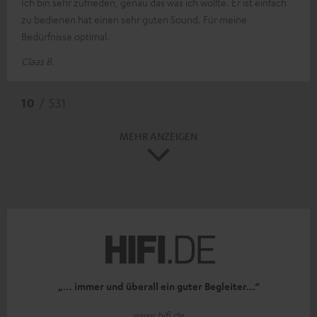
Ich bin sehr zufrieden, genau das was ich wollte. Er ist einfach
zu bedienen hat einen sehr guten Sound. Für meine
Bedürfnisse optimal.
Claas B.
10
/ 531
MEHR ANZEIGEN
„… immer und überall ein guter Begleiter…“
www.hifi.de