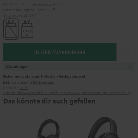
Inkl. MwSt
und zzgl.
Versandkosten
€ 6,99
Letzter niedrigster Preis
€ 129,
99
Originalpreis
€ 169,
99
IN DEN WARENKORB
Auf Lager
Sicher einkaufen mit 8 Wochen Rückgaberecht
inkl. kostenlosem
Rückversand
Hersteller:
Teufel
Sicherheitshinweise
Ersatzteile
Reparaturen
Software-Updates
Gesetzliche Gewährleistung
Das könnte dir auch gefallen