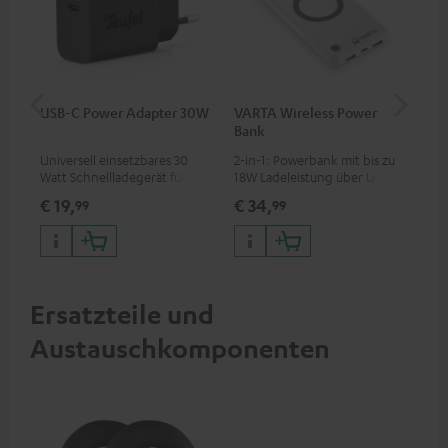
USB-C Power Adapter 30W
VARTA Wireless Power
US
Bank
Universell einsetzbares 30
2-in-1: Powerbank mit bis zu
Uni
Watt Schnellladegerät für
18W Ladeleistung über USB
Wat
Kopfhörer & Portables sowie
Typ C & Wireless Charger mit
zwe
€ 19,
€ 34,
€ 
99
99
Apple iPhones, Android
bis zu 10W Ladestrom
60 
Smartphones, Tablets und
Kop
Geräte mit USB-C-Anschluss
Lap
mit
Bet
Ans
Ersatzteile und
Austauschkomponenten