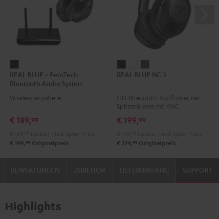
REAL
REAL
REAL
REAL
REAL BLUE + FeinTech
REAL BLUE NC 3
BLUE
BLUE
BLUE
BLUE
Bluetooth Audio System
+
NC
NC
NC
Wireless anywhere
HD-Bluetooth-Kopfhörer der
FeinTech
3
3
3
Spitzenklasse mit ANC
Bluetooth
Night
Pearl
Steel
€ 189,
€ 199,
99
99
Audio
Black
White
Blue
€ 169,
99
Letzter niedrigster Preis
€ 149,
99
Letzter niedrigster Preis
System
99
99
€ 199,
Originalpreis
€ 229,
Originalpreis
Night
Black
BEWERTUNGEN
ZUBEHÖR
LIEFERUMFANG
SUPPORT
Highlights