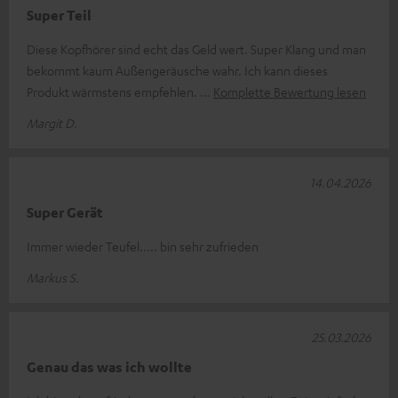
Super Teil
Diese Kopfhörer sind echt das Geld wert. Super Klang und man
bekommt kaum Außengeräusche wahr. Ich kann dieses
Produkt wärmstens empfehlen.
Komplette Bewertung lesen
Margit D.
14.04.2026
Super Gerät
Immer wieder Teufel..... bin sehr zufrieden
Markus S.
25.03.2026
Genau das was ich wollte