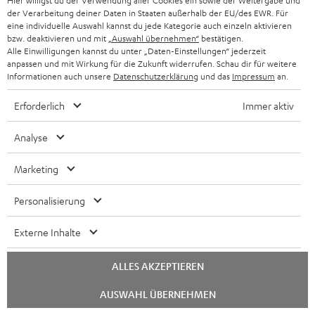
Hier willigst du der Verwendung aller Cookies ein sowie der Weitergabe und
KOPFHÖRER
NIEDERLANDE
BLOG
der Verarbeitung deiner Daten in Staaten außerhalb der EU/des EWR. Für
eine individuelle Auswahl kannst du jede Kategorie auch einzeln aktivieren
BLUETOOTH-KOPFHÖRER
bzw. deaktivieren und mit
„Auswahl übernehmen“
bestätigen.
NEWSLETTER
BELGIEN
Alle Einwilligungen kannst du unter „Daten-Einstellungen“ jederzeit
STEREOANLAGEN
anpassen und mit Wirkung für die Zukunft widerrufen. Schau dir für weitere
STORES
Informationen auch unsere
Datenschutzerklärung
und das
Impressum
an.
FRANKREICH
LAUTSPRECHER
DEINE VORTEILE BEI TEUFEL
Erforderlich
Immer aktiv
POLEN
ULTIMA-SERIE
TEUFEL STORY
Analyse
IN-EAR-KOPFHÖRER
SPANIEN
UNSER MANAGEMENT
Marketing
FANSHOP
NACHHALTIGKEIT
Personalisierung
ITALIEN
NEUHEITEN
UNSERE WERTE
Externe Inhalte
Technische Änderungen, Tippfehler und Irrtum vorbehalten. Das auf unseren
USA
Fotos abgebildete Zubehör ist nicht im Lieferumfang enthalten. Etwaige
BILDUNGSRABATT
Entsorgungsgebühren für Batterien sind im Preis inbegriffen.
ALLES AKZEPTIEREN
WEITERE LÄNDER
GESCHENKGUTSCHEIN
Chat
AUSWAHL ÜBERNEHMEN
©2026 Lautsprecher Teufel GmbH - All rights reserved.
starten