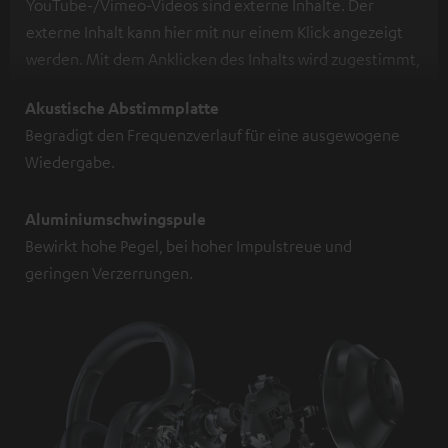
YouTube-/Vimeo-Videos sind externe Inhalte. Der
externe Inhalt kann hier mit nur einem Klick angezeigt
werden. Mit dem Anklicken des Inhalts wird zugestimmt,
dass externe Inhalte angezeigt werden. Dabei können
Akustische Abstimmplatte
personenbezogene Daten an Drittplattformen
Begradigt den Frequenzverlauf für eine ausgewogene
übermittelt werden.
Weitere Informationen sind in der
Wiedergabe.
Datenschutzerklärung unter I zu finden
.
Aluminiumschwingspule
Bewirkt hohe Pegel, bei hoher Impulstreue und
geringen Verzerrungen.