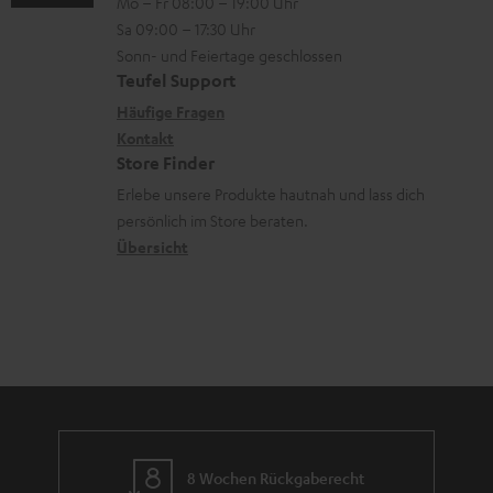
Mo – Fr 08:00 – 19:00 Uhr
l
-
n
o
z
Sa 09:00 – 17:30 Uhr
i
L
t
n
u
Sonn- und Feiertage geschlossen
n
e
a
e
Teufel Support
m
k
x
k
n
Häufige Fragen
V
s
i
Kontakt
t
z
e
Store Finder
.
k
d
u
r
Erlebe unsere Produkte hautnah und lass dich
t
o
a
r
s
persönlich im Store beraten.
i
n
t
G
Übersicht
a
t
e
a
n
l
n
r
d
e
a
_
n
h
t
i
i
d
e
8 Wochen Rückgaberecht