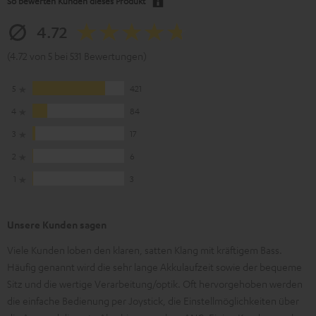
So bewerten Kunden dieses Produkt
4.72
(4.72 von 5 bei 531 Bewertungen)
5
421
4
84
3
17
2
6
1
3
Unsere Kunden sagen
Viele Kunden loben den klaren, satten Klang mit kräftigem Bass.
Häufig genannt wird die sehr lange Akkulaufzeit sowie der bequeme
Sitz und die wertige Verarbeitung/optik. Oft hervorgehoben werden
die einfache Bedienung per Joystick, die Einstellmöglichkeiten über