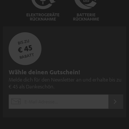
BIS ZU
€ 45
RABATT
N
Wähle deinen Gutschein!
Melde dich für den Newsletter an und erhalte bis zu
e
€ 45 als Dankeschön.
w
s
JETZT
EMAIL
l
ANME
WIDGET
e
t