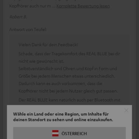
Kopfhörer auch nur m
Komplette Bewertung lesen
Robert B.
Antwort von Teufel:
Vielen Dank für dein Feedback!
Schade, dass der Tragekomfort des REAL BLUE bei dir
nicht wie gewünscht ist.
Selbstverständlich sind Ohren und Kopf in Form und
Größe bei jedem Menschen etwas unterschiedlich.
Dadurch kann es auch vorkommen, dass die
Kopfhörer nicht bei jedem Nutzer gleich gut passen.
Der REAL BLUE kann natürlich auch per Bluetooth mit
einem Laptop gekoppelt werden.
Wähle ein Land oder eine Region, um Inhalte für
Dazu müssen sich Kopfhörer und Laptop im
deinen Standort zu sehen und online einzukaufen.
Kopplungsmodus befinden.
Durch unser 8-wöchiges Rückgaberecht kann man
ÖSTERREICH
dies jedoch auch bei unseren Kopfhörern testen und