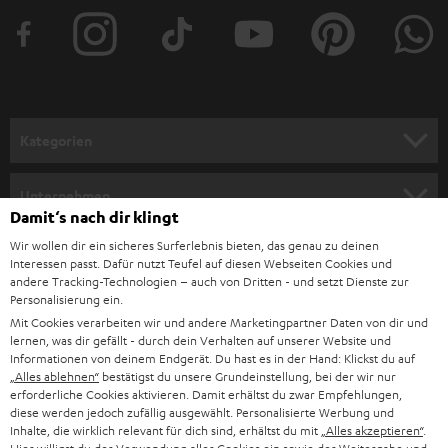
t
e
r
a
n
Kategorien
m
HEIMKINO
e
Unternehmen
Damit‘s nach dir klingt
l
HEIMKINO-KOMPLETTANLAGEN
SUPPORT
Wir wollen dir ein sicheres Surferlebnis bieten, das genau zu deinen
d
Teufel Onlineshops
Interessen passt. Dafür nutzt Teufel auf diesen Webseiten Cookies und
SOUNDBAR
u
andere Tracking-Technologien – auch von Dritten - und setzt Dienste zur
KARRIERE
DEUTSCHLAND
Personalisierung ein.
n
STEREO
Mit Cookies verarbeiten wir und andere Marketingpartner Daten von dir und
PRESSE & MARKETING
g
lernen, was dir gefällt - durch dein Verhalten auf unserer Website und
ÖSTERREICH
Informationen von deinem Endgerät. Du hast es in der Hand: Klickst du auf
SMART HOME
GESCHÄFTSKUNDEN
„Alles ablehnen“
bestätigst du unsere Grundeinstellung, bei der wir nur
erforderliche Cookies aktivieren. Damit erhältst du zwar Empfehlungen,
SCHWEIZ
BLUETOOTH-LAUTSPRECHER
diese werden jedoch zufällig ausgewählt. Personalisierte Werbung und
PARTNERPROGRAMM
Inhalte, die wirklich relevant für dich sind, erhältst du mit
„Alles akzeptieren“
.