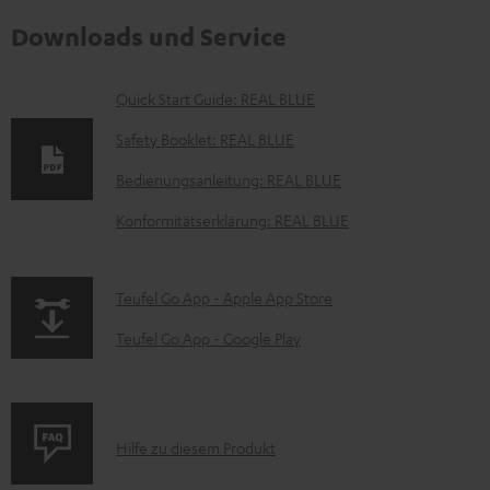
Downloads und Service
D
Quick Start Guide: REAL BLUE
o
Safety Booklet: REAL BLUE
k
Bedienungsanleitung: REAL BLUE
u
Konformitätserklärung: REAL BLUE
m
e
n
p
Teufel Go App - Apple App Store
t
a
Teufel Go App - Google Play
e
g
z
e
u
.
P
Hilfe zu diesem Produkt
m
p
r