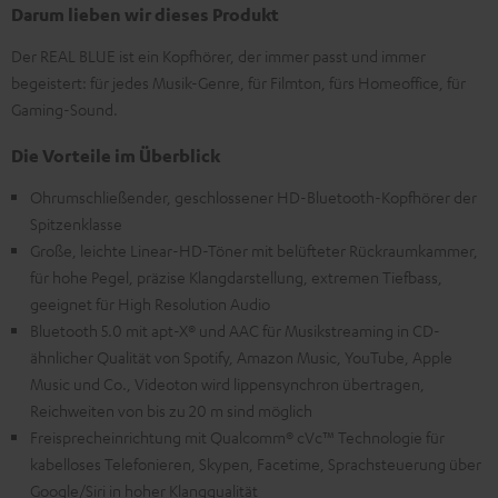
Darum lieben wir dieses Produkt
Der REAL BLUE ist ein Kopfhörer, der immer passt und immer
begeistert: für jedes Musik-Genre, für Filmton, fürs Homeoffice, für
Gaming-Sound.
Die Vorteile im Überblick
Ohrumschließender, geschlossener HD-Bluetooth-Kopfhörer der
Spitzenklasse
Große, leichte Linear-HD-Töner mit belüfteter Rückraumkammer,
für hohe Pegel, präzise Klangdarstellung, extremen Tiefbass,
geeignet für High Resolution Audio
Bluetooth 5.0 mit apt-X® und AAC für Musikstreaming in CD-
ähnlicher Qualität von Spotify, Amazon Music, YouTube, Apple
Music und Co., Videoton wird lippensynchron übertragen,
Reichweiten von bis zu 20 m sind möglich
Freisprecheinrichtung mit Qualcomm® cVc™ Technologie für
kabelloses Telefonieren, Skypen, Facetime, Sprachsteuerung über
Google/Siri in hoher Klangqualität