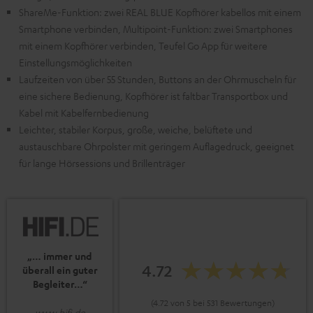
ShareMe-Funktion: zwei REAL BLUE Kopfhörer kabellos mit einem
Smartphone verbinden, Multipoint-Funktion: zwei Smartphones
mit einem Kopfhörer verbinden, Teufel Go App für weitere
Einstellungsmöglichkeiten
Laufzeiten von über 55 Stunden, Buttons an der Ohrmuscheln für
eine sichere Bedienung, Kopfhörer ist faltbar Transportbox und
Kabel mit Kabelfernbedienung
Leichter, stabiler Korpus, große, weiche, belüftete und
austauschbare Ohrpolster mit geringem Auflagedruck, geeignet
für lange Hörsessions und Brillenträger
„… immer und
4.72
überall ein guter
Begleiter…“
(4.72 von 5 bei 531 Bewertungen)
www.hifi.de