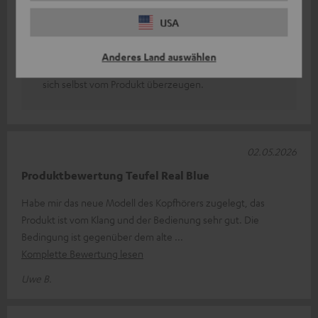
sollte es zu Problemen mit dem Tragekomfort
USA
kommen, kann man innerhalb dieser Frist vom Kauf
zurücktreten.
Anderes Land auswählen
Somit geht man beim Kauf kein Risiko ein und kann
sich selbst vom Produkt überzeugen.
02.05.2026
Produktbewertung Teufel Real Blue
Habe mir das neue Modell des Kopfhörers zugelegt, das
Produkt ist vom Klang und der Bedienung sehr gut. Die
Bedingung ist gegenüber dem alte
Komplette Bewertung lesen
Uwe B.