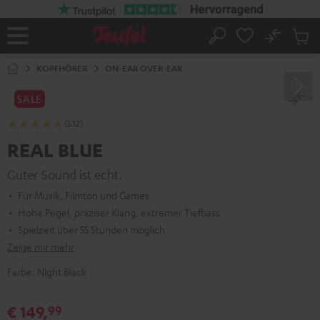
ZUM
NHALT
RINGEN
No
Abs
Startseite
Suche
Artike
im
KOPFHÖRER
ON-EAR OVER-EAR
Waren
SALE
(532)
REAL BLUE
Guter Sound ist echt.
Für Musik, Filmton und Games
Hohe Pegel, präziser Klang, extremer Tiefbass
Spielzeit über 55 Stunden möglich
Zeige mir mehr
Farbe:
Night Black
€ 149,
99