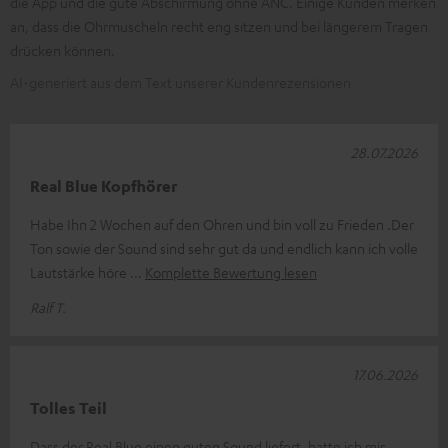
die App und die gute Abschirmung ohne ANC. Einige Kunden merken
an, dass die Ohrmuscheln recht eng sitzen und bei längerem Tragen
drücken können.
AI-generiert aus dem Text unserer Kundenrezensionen
28.07.2026
Real Blue Kopfhörer
Habe Ihn 2 Wochen auf den Ohren und bin voll zu Frieden .Der
Ton sowie der Sound sind sehr gut da und endlich kann ich volle
Lautstärke höre
Komplette Bewertung lesen
Ralf T.
17.06.2026
Tolles Teil
Dass der Real Blue einen guten Sound liefert, hatte ich mir