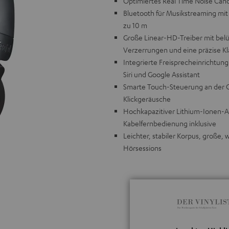
Optimiertes Real Time Noise Canc
Bluetooth für Musikstreaming mit 
zu 10 m
Große Linear-HD-Treiber mit be
Verzerrungen und eine präzise Kl
Integrierte Freisprecheinrichtung
Siri und Google Assistant
Smarte Touch-Steuerung an der 
Klickgeräusche
Hochkapazitiver Lithium-Ionen-Ak
Kabelfernbedienung inklusive
Leichter, stabiler Korpus, große,
Hörsessions