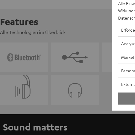
Alle Ein
Wirkung 
Datensch
Features
Erforde
Alle Technologien im Überblick
Analys
Market
Persona
Externe
Sound matters