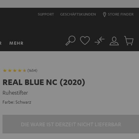
SUPPORT
GESCHÄFTSKUNDEN
STORE FINDER
No
R
MEHR
Suche
Mein
Artikel
Konto
im
Warenk
(1654)
REAL BLUE NC (2020)
Ruhestifter
Farbe:
Schwarz
DIE WARE IST DERZEIT NICHT LIEFERBAR