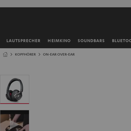
ZUM
NHALT
RINGEN
LAUTSPRECHER
HEIMKINO
SOUNDBARS
BLUETO
Startseite
KOPFHÖRER
ON-EAR OVER-EAR