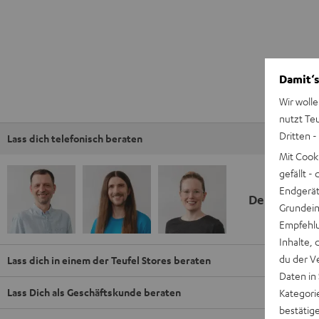
Damit‘s
Wir wolle
nutzt Te
Dritten -
Lass dich telefonisch beraten
Mit Cook
gefällt 
Endgerät.
Deine Kauf
Grundeins
Empfehlu
Inhalte, 
du der V
Lass dich in einem der Teufel Stores beraten
Daten in
Lass Dich als Geschäftskunde beraten
Kategori
bestätig