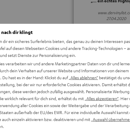
„… ein echtes Highli
www.dervinylist.
27.04.2020
ALLE TESTBERICHT
 nach dir klingt
n dir ein sicheres Surferlebnis bieten, das genau zu deinen Interessen pas
ufel auf diesen Webseiten Cookies und andere Tracking-Technologien – 
 und setzt Dienste zur Personalisierung ein.
ies verarbeiten wir und andere Marketingpartner Daten von dir und lernen
- durch dein Verhalten auf unserer Website und Informationen von deinem
Keinen Store in der Nähe? Kein Problem,
 Du hast es in der Hand: Klickst du auf
„Alles ablehnen“
bestätigst du uns
beratung
beraten dich auch persönlich am Telefo
tellung, bei der wir nur erforderliche Cookies aktivieren. Damit erhältst 
Hier Termin buchen
ngen, diese werden jedoch zufällig ausgewählt. Personalisierte Werbung
die wirklich relevant für dich sind, erhältst du mit
„Alles akzeptieren“
. Hier 
erwendung aller Cookies ein sowie der Weitergabe und der Verarbeitung 
 Staaten außerhalb der EU/des EWR. Für eine individuelle Auswahl kannst 
e auch einzeln aktivieren bzw. deaktivieren und mit
„Auswahl übernehme
en.