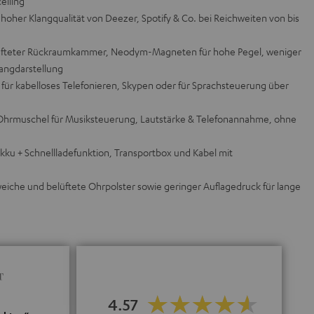
elling
hoher Klangqualität von Deezer, Spotify & Co. bei Reichweiten von bis
lüfteter Rückraumkammer, Neodym-Magneten für hohe Pegel, weniger
angdarstellung
 für kabelloses Telefonieren, Skypen oder für Sprachsteuerung über
Ohrmuschel für Musiksteuerung, Lautstärke & Telefonannahme, ohne
ku + Schnellladefunktion, Transportbox und Kabel mit
 weiche und belüftete Ohrpolster sowie geringer Auflagedruck für lange
4.57