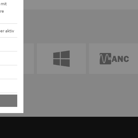
 mit
ere
r aktiv