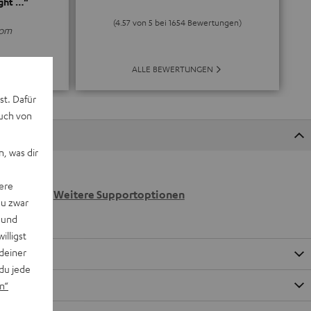
ght …“
(4.57 von 5 bei 1654 Bewertungen)
com
ALLE BEWERTUNGEN
E
st. Dafür
auch von
, was dir
 wir
ere
n.
Weitere Supportoptionen
du zwar
 und
willigst
deiner
du jede
n“