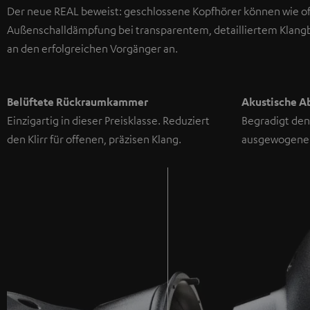
Der neue REAL beweist: geschlossene Kopfhörer können wie offe
Außenschalldämpfung bei transparentem, detailliertem Klangbil
an den erfolgreichen Vorgänger an.
Belüftete Rückraumkammer
Akustische A
Einzigartig in dieser Preisklasse. Reduziert
Begradigt den
den Klirr für offenen, präzisen Klang.
ausgewogene