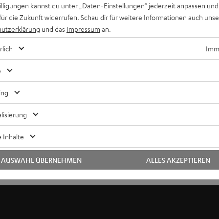
willigungen kannst du unter „Daten-Einstellungen“ jederzeit anpassen und
für die Zukunft widerrufen. Schau dir für weitere Informationen auch uns
utzerklärung
und das
Impressum
an.
rlich
Imme
e
ing
lisierung
 Inhalte
AUSWAHL ÜBERNEHMEN
ALLES AKZEPTIEREN