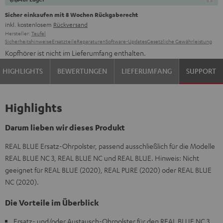
Sicher einkaufen mit 8 Wochen Rückgaberecht
inkl. kostenlosem
Rückversand
Hersteller:
Teufel
Sicherheitshinweise
Ersatzteile
Reparaturen
Software-Updates
Gesetzliche Gewährleistung
Kopfhörer ist nicht im Lieferumfang enthalten.
HIGHLIGHTS
BEWERTUNGEN
LIEFERUMFANG
SUPPORT
Highlights
Darum lieben wir dieses Produkt
REAL BLUE Ersatz-Ohrpolster, passend ausschließlich für die Modelle
REAL BLUE NC 3, REAL BLUE NC und REAL BLUE. Hinweis: Nicht
geeignet für REAL BLUE (2020), REAL PURE (2020) oder REAL BLUE
NC (2020).
Die Vorteile im Überblick
Ersatz- und/oder Austausch-Ohrpolster für den REAL BLUE NC 3