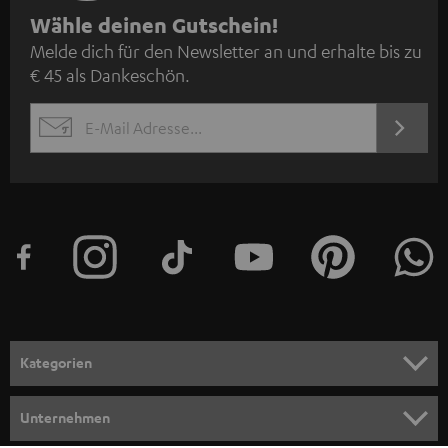
N
Wähle deinen Gutschein!
Melde dich für den Newsletter an und erhalte bis zu
e
€ 45 als Dankeschön.
w
s
JETZT
EMAIL
l
ANME
WIDGET
e
t
t
e
r
a
n
Kategorien
m
HEIMKINO
e
Unternehmen
l