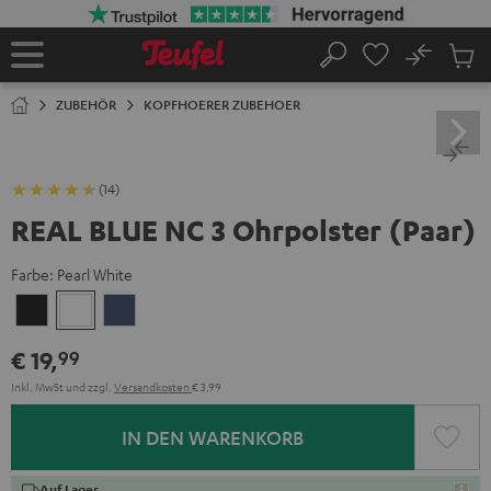
ZUM
NHALT
RINGEN
No
Abs
Startseite
Suche
Artike
im
ZUBEHÖR
KOPFHOERER ZUBEHOER
Waren
(14)
REAL BLUE NC 3 Ohrpolster (Paar)
Farbe:
Pearl White
Night
Pearl
Steel
Black
White
Blue
€ 19,
99
Inkl. MwSt
und zzgl.
Versandkosten
€ 3,99
IN DEN WARENKORB
Auf Lager