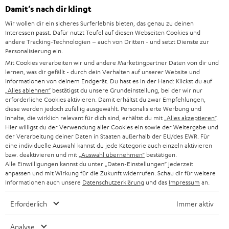
HEIMKINO-KOMPLETTANLAGEN
SUPPORT
Damit‘s nach dir klingt
d
Teufel Onlineshops
Wir wollen dir ein sicheres Surferlebnis bieten, das genau zu deinen
SOUNDBAR
u
KARRIERE
Interessen passt. Dafür nutzt Teufel auf diesen Webseiten Cookies und
DEUTSCHLAND
n
andere Tracking-Technologien – auch von Dritten - und setzt Dienste zur
STEREO
Personalisierung ein.
PRESSE & MARKETING
g
Mit Cookies verarbeiten wir und andere Marketingpartner Daten von dir und
ÖSTERREICH
SMART HOME
lernen, was dir gefällt - durch dein Verhalten auf unserer Website und
GESCHÄFTSKUNDEN
Informationen von deinem Endgerät. Du hast es in der Hand: Klickst du auf
„Alles ablehnen“
bestätigst du unsere Grundeinstellung, bei der wir nur
SCHWEIZ
BLUETOOTH-LAUTSPRECHER
PARTNERPROGRAMM
erforderliche Cookies aktivieren. Damit erhältst du zwar Empfehlungen,
diese werden jedoch zufällig ausgewählt. Personalisierte Werbung und
KOPFHÖRER
Inhalte, die wirklich relevant für dich sind, erhältst du mit
„Alles akzeptieren“
.
NIEDERLANDE
BLOG
Hier willigst du der Verwendung aller Cookies ein sowie der Weitergabe und
der Verarbeitung deiner Daten in Staaten außerhalb der EU/des EWR. Für
BLUETOOTH-KOPFHÖRER
NEWSLETTER
eine individuelle Auswahl kannst du jede Kategorie auch einzeln aktivieren
BELGIEN
bzw. deaktivieren und mit
„Auswahl übernehmen“
bestätigen.
STEREOANLAGEN
Alle Einwilligungen kannst du unter „Daten-Einstellungen“ jederzeit
STORES
anpassen und mit Wirkung für die Zukunft widerrufen. Schau dir für weitere
FRANKREICH
LAUTSPRECHER
Informationen auch unsere
Datenschutzerklärung
und das
Impressum
an.
DEINE VORTEILE BEI TEUFEL
Erforderlich
Immer aktiv
POLEN
ULTIMA-SERIE
TEUFEL STORY
Analyse
IN-EAR-KOPFHÖRER