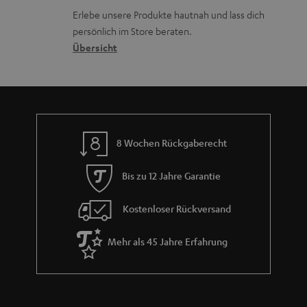
k
d
u
r
Erlebe unsere Produkte hautnah und lass dich
o
a
r
s
persönlich im Store beraten.
n
t
G
Übersicht
a
e
a
n
n
r
d
a
n
8 Wochen Rückgaberecht
t
i
Bis zu 12 Jahre Garantie
e
Kostenloser Rückversand
Mehr als 45 Jahre Erfahrung