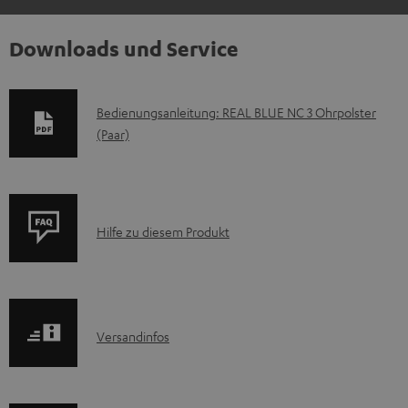
Downloads und Service
D
Bedienungsanleitung: REAL BLUE NC 3 Ohrpolster
(Paar)
o
k
u
m
P
Hilfe zu diesem Produkt
e
r
n
o
t
d
e
I
Versandinfos
u
z
n
k
u
f
t