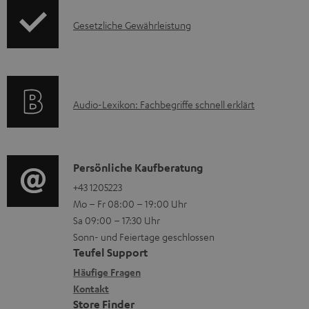
m
o
F
H
I
Gesetzliche Gewährleistung
r
A
e
n
m
Q
r
f
a
s
u
o
t
A
Audio-Lexikon: Fachbegriffe schnell erklärt
n
r
i
u
t
m
o
d
e
a
n
i
K
Persönliche Kaufberatung
r
t
e
o
o
+43 1205223
l
i
n
Mo – Fr 08:00 – 19:00 Uhr
-
n
a
o
z
Sa 09:00 – 17:30 Uhr
L
t
d
n
u
Sonn- und Feiertage geschlossen
e
a
e
e
Teufel Support
m
x
k
n
n
Häufige Fragen
V
i
Kontakt
t
z
e
Store Finder