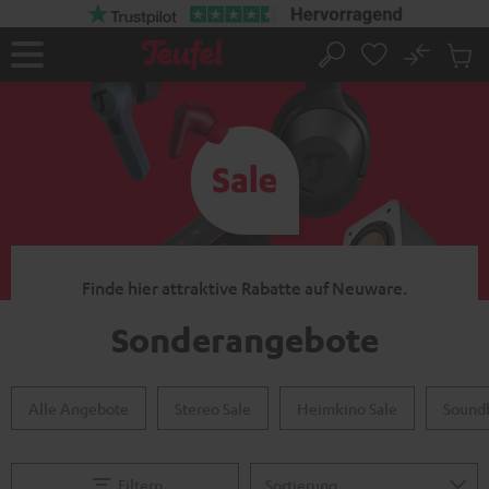
ZUM
NHALT
RINGEN
No
Abs
Startseite
Suche
Artike
im
Waren
Finde hier attraktive Rabatte auf Neuware.
Sonderangebote
Alle Angebote
Stereo Sale
Heimkino Sale
Soundb
Filtern