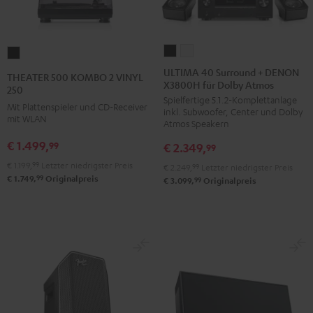
ULTIMA
ULTIMA
THEATER
40
40
500
ULTIMA 40 Surround + DENON
THEATER 500 KOMBO 2 VINYL
X3800H für Dolby Atmos
Surround
Surround
KOMBO
250
Spielfertige 5.1.2-Komplettanlage
+
+
2
Mit Plattenspieler und CD-Receiver
inkl. Subwoofer, Center und Dolby
DENON
DENON
mit WLAN
VINYL
Atmos Speakern
X3800H
X3800H
250
€ 1.499,
99
€ 2.349,
99
für
für
Schwarz
€ 1.199,
99
Letzter niedrigster Preis
€ 2.249,
99
Letzter niedrigster Preis
Dolby
Dolby
99
€ 1.749,
Originalpreis
99
€ 3.099,
Originalpreis
Atmos
Atmos
Schwarz
Weiß