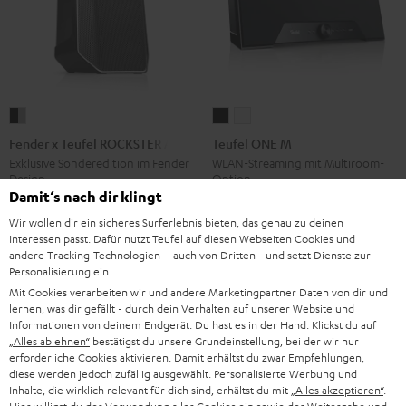
Fender
Teufel
Teufel
x
ONE
ONE
Fender x Teufel ROCKSTER AIR 2
Teufel ONE M
Teufel
M
M
Exklusive Sonderedition im Fender
WLAN-Streaming mit Multiroom-
Design
Option
ROCKSTER
Schwarz
Weiß
Damit‘s nach dir klingt
AIR
€ 529,
€ 449,
99
99
Deal
Wir wollen dir ein sicheres Surferlebnis bieten, das genau zu deinen
2
€ 629,
99
Letzter niedrigster Preis
€ 399,
99
Letzter niedrigster Preis
Interessen passt. Dafür nutzt Teufel auf diesen Webseiten Cookies und
Black
99
99
€ 699,
Originalpreis
€ 499,
Originalpreis
andere Tracking-Technologien – auch von Dritten - und setzt Dienste zur
&
Personalisierung ein.
Steel
Mit Cookies verarbeiten wir und andere Marketingpartner Daten von dir und
lernen, was dir gefällt - durch dein Verhalten auf unserer Website und
Informationen von deinem Endgerät. Du hast es in der Hand: Klickst du auf
„Alles ablehnen“
bestätigst du unsere Grundeinstellung, bei der wir nur
erforderliche Cookies aktivieren. Damit erhältst du zwar Empfehlungen,
diese werden jedoch zufällig ausgewählt. Personalisierte Werbung und
Inhalte, die wirklich relevant für dich sind, erhältst du mit
„Alles akzeptieren“
.