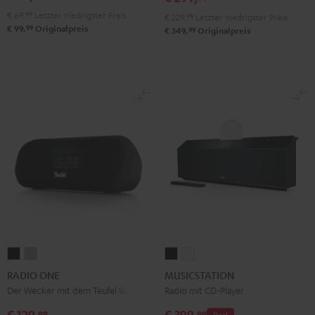
€ 69,
99
Letzter niedrigster Preis
€ 229,
99
Letzter niedrigster Preis
99
€ 99,
Originalpreis
99
€ 349,
Originalpreis
RADIO
RADIO
MUSICSTATION
MUSICSTATION
ONE
ONE
Schwarz
Weiß
RADIO ONE
MUSICSTATION
Black
Light
Der Wecker mit dem Teufel Sound
Radio mit CD-Player
Gray
€ 129,
€ 399,
99
99
Deal