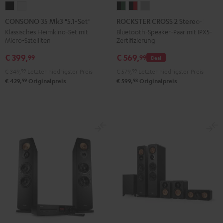
CONSONO
CONSONO
ROCKSTER
ROCKSTER
ROCKSTER
35
35
CROSS
CROSS
CROSS
CONSONO 35 Mk3 "5.1-Set"
ROCKSTER CROSS 2 Stereo-Set
Mk3
Mk3
2
2
2
Klassisches Heimkino-Set mit
Bluetooth-Speaker-Paar mit IPX5-
Micro-Satelliten
Zertifizierung
"5.1-
"5.1-
Stereo-
Stereo-
Stereo-
Set"
Set"
Set
Set
Set
€ 399,
€ 569,
99
99
Deal
Schwarz
Weiß
Black
Black
Light
€ 349,
99
Letzter niedrigster Preis
€ 579,
99
Letzter niedrigster Preis
&
&
Gray
99
98
€ 429,
Originalpreis
€ 599,
Originalpreis
Green
Red