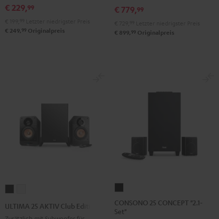
+
+
€ 229,
99
€ 779,
99
Pro-
Pro-
€ 199,
99
Letzter niedrigster Preis
€ 729,
99
Letzter niedrigster Preis
Ject
Ject
99
€ 249,
Originalpreis
99
€ 899,
Originalpreis
E1
E1
BT
BT
Schwarz
Weiß
CONSONO
ULTIMA
ULTIMA
25
25
25
CONSONO 25 CONCEPT "2.1-
ULTIMA 25 AKTIV Club Edition
Set"
CONCEPT
AKTIV
AKTIV
Zusätzlich mit Subwoofer für