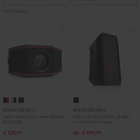
149 Produkte
ROCKSTER
ROCKSTER
ROCKSTER
ROCKSTER
GO
GO
GO
AIR
ROCKSTER GO 2
ROCKSTER AIR 2
2
2
2
2
Macht auch Druck: unser kleinster
Gehört zu den Großen, ist aber
ROCKSTER
noch leicht zu tragen
Black
Gray
Night
Schwarz
&
&
Black
€ 129,
ab
€ 599,
99
99
Red
Black