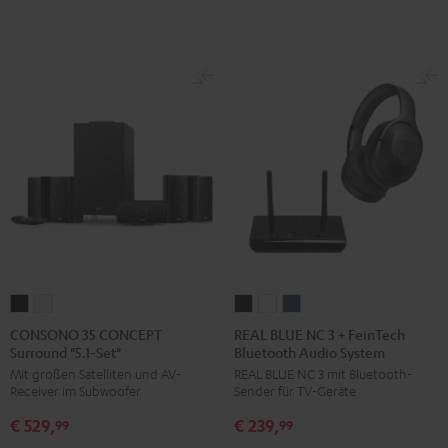
Set"
Set"
Schwarz
Weiß
Schwarz
Weiß
/
Schwarz
CONSONO
CONSONO
REAL
REAL
REAL
35
35
BLUE
BLUE
BLUE
CONSONO 35 CONCEPT
REAL BLUE NC 3 + FeinTech
Surround "5.1-Set"
Bluetooth Audio System
CONCEPT
CONCEPT
NC
NC
NC
Mit großen Satelliten und AV-
REAL BLUE NC 3 mit Bluetooth-
Surround
Surround
3
3
3
Receiver im Subwoofer
Sender für TV-Geräte
"5.1-
"5.1-
+
+
+
€ 529,
€ 239,
Set"
Set"
FeinTech
FeinTech
FeinTech
99
99