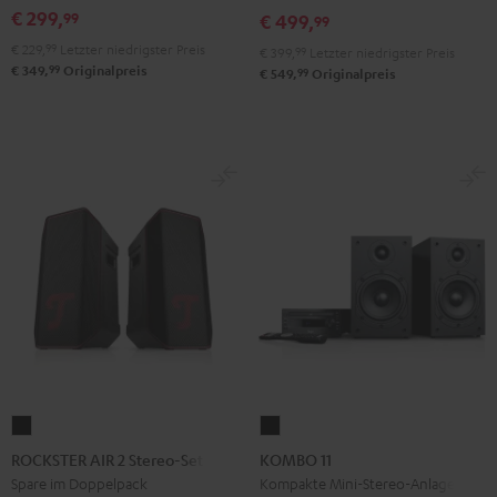
Black
White
€ 299,
99
Black
Gray
€ 499,
99
€ 229,
99
Letzter niedrigster Preis
€ 399,
99
Letzter niedrigster Preis
99
€ 349,
Originalpreis
99
€ 549,
Originalpreis
ROCKSTER
KOMBO
AIR
11
ROCKSTER AIR 2 Stereo-Set
KOMBO 11
2
Schwarz
Spare im Doppelpack
Kompakte Mini-Stereo-Anlage