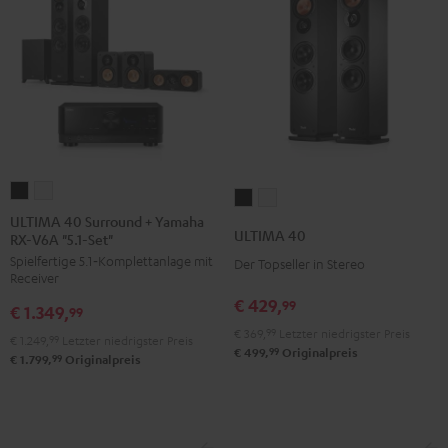
ULTIMA
ULTIMA
ULTIMA
ULTIMA
40
40
ULTIMA 40 Surround + Yamaha
40
40
ULTIMA 40
RX-V6A "5.1-Set"
Surround
Surround
Schwarz
Weiß
Spielfertige 5.1‑Komplettanlage mit
+
+
Der Topseller in Stereo
Receiver
Yamaha
Yamaha
€ 429,
99
€ 1.349,
RX-
RX-
99
€ 369,
99
Letzter niedrigster Preis
V6A
V6A
€ 1.249,
99
Letzter niedrigster Preis
99
€ 499,
Originalpreis
"5.1-
"5.1-
99
€ 1.799,
Originalpreis
Set"
Set"
Schwarz
Weiß