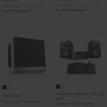
DT
DT
€ 1.149,
99
Letzter niedrigster Preis
€ 599,
99
Letzter niedrigster Preis
250
250
98
€ 1.799,
Originalpreis
99
€ 799,
Originalpreis
USB
USB
Night
Pure
Black
White
ULTIMA
ULTIMA
Teufel
Teufel
20
20
ONE
ONE
ULTIMA 20 KOMBO 2 + Pro-Ject
Teufel ONE S
E1 BT
KOMBO
KOMBO
S
S
Unser kleinster WLAN-Speaker
Zusätzlich mit Plattenspieler
2
2
Schwarz
Weiß