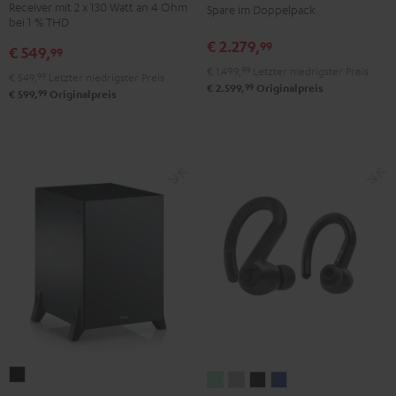
Receiver mit 2 x 130 Watt an 4 Ohm
Spare im Doppelpack
CD-
Set
bei 1 % THD
Receiver
Schwarz
€ 2.279,
99
€ 549,
99
Night
€ 1.499,
99
Letzter niedrigster Preis
Black
€ 549,
99
Letzter niedrigster Preis
99
€ 2.599,
Originalpreis
99
€ 599,
Originalpreis
T
AIRY
AIRY
AIRY
AIRY