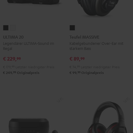
ULTIMA
ULTIMA
Teufel
20
20
MASSIVE
ULTIMA 20
Teufel MASSIVE
Schwarz
Weiß
Schwarz
Legendärer ULTIMA-Sound im
Kabelgebundener Over-Ear mit
Regal
starkem Bass
€ 229,
€ 89,
99
99
€ 179,
99
Letzter niedrigster Preis
€ 74,
99
Letzter niedrigster Preis
99
99
€ 249,
Originalpreis
€ 99,
Originalpreis