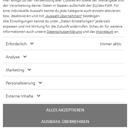
Hier willigst du der Verwendung aller Cookies ein sowie der Weitergabe und
der Verarbeitung deiner Daten in Staaten außerhalb der EU/des EWR. Für
eine individuelle Auswahl kannst du jede Kategorie auch einzeln aktivieren
bzw. deaktivieren und mit
„Auswahl übernehmen“
bestätigen.
Alle Einwilligungen kannst du unter „Daten-Einstellungen“ jederzeit
anpassen und mit Wirkung für die Zukunft widerrufen. Schau dir für weitere
Informationen auch unsere
Datenschutzerklärung
und das
Impressum
an.
ULTIMA
ULTIMA
REAL
Erforderlich
Immer aktiv
20
20
BLUE
ULTIMA 20 Surround "5.1-Set"
REAL BLUE
Analyse
Surround
Surround
Night
Surround-Variante der ULTIMA 20
Klassischer Over-Ear mit Bluetooth
"5.1-
"5.1-
Black
€ 599,
€ 149,
99
99
Marketing
Set"
Set"
€ 549,
99
Letzter niedrigster Preis
€ 129,
99
Letzter niedrigster Preis
Schwarz
Weiß
99
99
€ 699,
Originalpreis
€ 169,
Originalpreis
Personalisierung
Externe Inhalte
ALLES AKZEPTIEREN
Chat
AUSWAHL ÜBERNEHMEN
starten