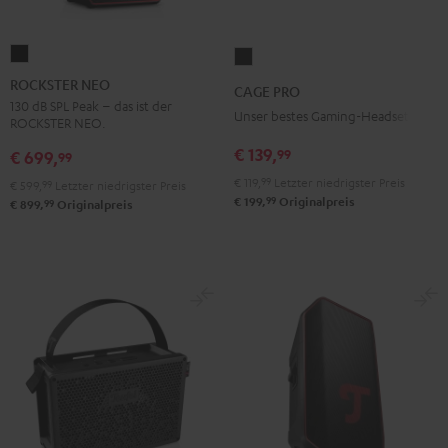
ROCKSTER
CAGE
NEO
PRO
ROCKSTER NEO
CAGE PRO
Schwarz
Night
130 dB SPL Peak – das ist der
Unser bestes Gaming-Headset
ROCKSTER NEO.
Black
€ 139,
99
€ 699,
99
€ 119,
99
Letzter niedrigster Preis
€ 599,
99
Letzter niedrigster Preis
99
€ 199,
Originalpreis
99
€ 899,
Originalpreis