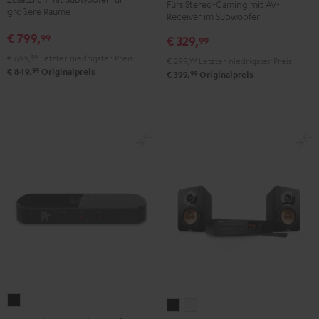
Fürs Stereo-Gaming mit AV-
"2.1-
Club
Club
größere Räume
Receiver im Subwoofer
Set"
Edition
Edition
€ 799,
99
€ 329,
Schwarz
99
Night
Pure
€ 699,
99
Letzter niedrigster Preis
Black
White
€ 299,
99
Letzter niedrigster Preis
99
€ 849,
Originalpreis
99
€ 399,
Originalpreis
FeinTech
ULTIMA
ULTIMA
BT200