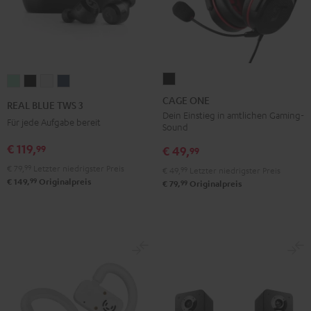
CAGE
REAL
REAL
REAL
REAL
ONE
BLUE
BLUE
BLUE
BLUE
CAGE ONE
REAL BLUE TWS 3
Night
TWS
TWS
TWS
TWS
Dein Einstieg in amtlichen Gaming-
Für jede Aufgabe bereit
Sound
Black
3
3
3
3
€ 119,
99
Misty
Night
Pure
Steel
€ 49,
99
Green
Black
White
Blue
€ 79,
99
Letzter niedrigster Preis
€ 49,
99
Letzter niedrigster Preis
99
€ 149,
Originalpreis
99
€ 79,
Originalpreis