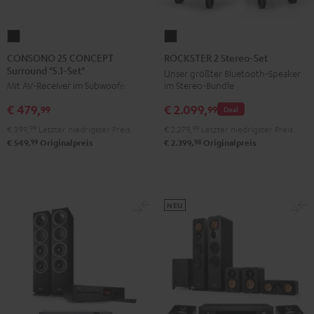
CONSONO
ROCKSTER
25
2
CONSONO 25 CONCEPT
ROCKSTER 2 Stereo-Set
Surround "5.1-Set"
CONCEPT
Stereo-
Unser größter Bluetooth-Speaker
im Stereo-Bundle
Mit AV-Receiver im Subwoofer
Surround
Set
"5.1-
Schwarz
€ 2.099,
€ 479,
99
99
Deal
Set"
€ 2.279,
99
Letzter niedrigster Preis
€ 399,
99
Letzter niedrigster Preis
Schwarz
98
99
€ 2.399,
Originalpreis
€ 549,
Originalpreis
NEU