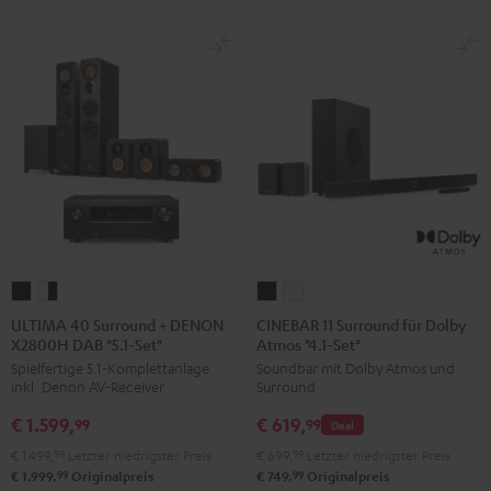
ULTIMA
ULTIMA
CINEBAR
CINEBAR
40
40
11
11
ULTIMA 40 Surround + DENON
CINEBAR 11 Surround für Dolby
X2800H DAB "5.1-Set"
Atmos "4.1-Set"
Surround
Surround
Surround
Surround
Spielfertige 5.1-Komplettanlage
Soundbar mit Dolby Atmos und
+
+
für
für
inkl. Denon AV-Receiver
Surround
DENON
DENON
Dolby
Dolby
€ 1.599,
€ 619,
X2800H
X2800H
Atmos
Atmos
99
99
Deal
DAB
DAB
"4.1-
"4.1-
€ 1.499,
99
Letzter niedrigster Preis
€ 699,
99
Letzter niedrigster Preis
"5.1-
"5.1-
Set"
Set"
99
99
€ 1.999,
Originalpreis
€ 749,
Originalpreis