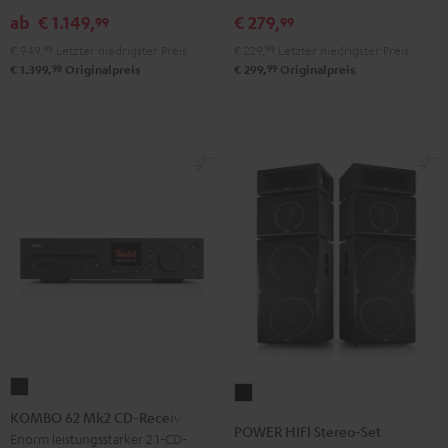
Stereo-
ab
€ 1.149,
€ 279,
99
99
Set
€ 949,
99
Letzter niedrigster Preis
€ 229,
99
Letzter niedrigster Preis
Schwarz
98
99
€ 1.399,
Originalpreis
€ 299,
Originalpreis
KOMBO
POWER
62
KOMBO 62 Mk2 CD-Receiver
HIFI
POWER HIFI Stereo-Set
Mk2
Enorm leistungsstarker 2.1-CD-
Stereo-