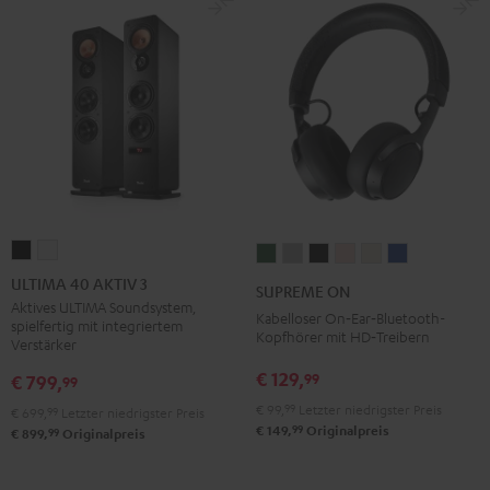
ULTIMA
ULTIMA
SUPREME
SUPREME
SUPREME
SUPREME
SUPREME
SUPREME
40
40
ON
ON
ON
ON
ON
ON
ULTIMA 40 AKTIV 3
SUPREME ON
AKTIV
AKTIV
Ivy
Moon
Night
Pale
Sand
Space
Aktives ULTIMA Soundsystem,
Kabelloser On‑Ear‑Bluetooth-
spielfertig mit integriertem
3
3
Green
Gray
Black
Gold
White
Blue
Kopfhörer mit HD‑Treibern
Verstärker
Schwarz
Weiß
€ 129,
99
€ 799,
99
€ 99,
99
Letzter niedrigster Preis
€ 699,
99
Letzter niedrigster Preis
99
€ 149,
Originalpreis
99
€ 899,
Originalpreis