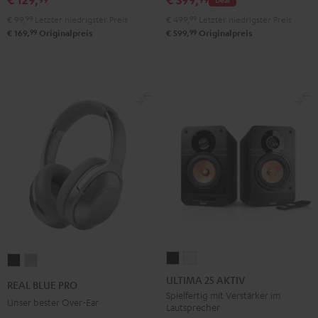
€ 99,
99
Letzter niedrigster Preis
€ 499,
99
Letzter niedrigster Preis
99
99
€ 169,
Originalpreis
€ 599,
Originalpreis
ULTIMA
ULTIMA
REAL
REAL
25
25
BLUE
BLUE
ULTIMA 25 AKTIV
REAL BLUE PRO
AKTIV
AKTIV
PRO
PRO
Spielfertig mit Verstärker im
Unser bester Over-Ear
Lautsprecher
Night
Pure
Night
Titanium