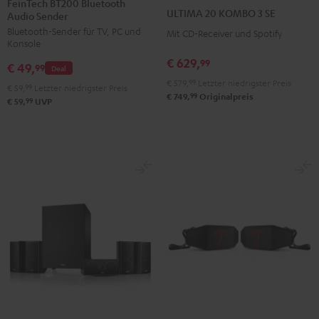
FeinTech BT200 Bluetooth
20
20
ULTIMA 20 KOMBO 3 SE
Audio Sender
Bluetooth
KOMBO
KOMBO
Bluetooth-Sender für TV, PC und
Audio
Mit CD-Receiver und Spotify
3
3
Konsole
Sender
SE
SE
€ 629,
99
€ 49,
Schwarz
99
Deal
Schwarz
Weiß
€ 579,
99
Letzter niedrigster Preis
€ 59,
99
Letzter niedrigster Preis
99
€ 749,
Originalpreis
99
€ 59,
UVP