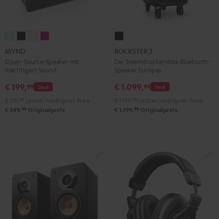
MYND
MYND
MYND
MYND
ROCKSTER
Light
Warm
Warm
Wild
2
MYND
ROCKSTER 2
Mint
Black
White
Berry
Schwarz
Open-Source-Speaker mit
Der beeindruckendste Bluetooth-
mächtigem Sound
Speaker Europas
€ 199,
€ 1.099,
99
99
Deal
Deal
€ 219,
99
Letzter niedrigster Preis
€ 1.199,
99
Letzter niedrigster Preis
99
99
€ 249,
Originalpreis
€ 1.199,
Originalpreis