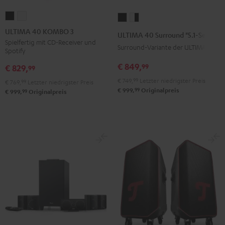
ULTIMA
ULTIMA
ULTIMA
ULTIMA
40
40
40
40
ULTIMA 40 KOMBO 3
ULTIMA 40 Surround "5.1-Set"
KOMBO
KOMBO
Surround
Surround
Spielfertig mit CD-Receiver und
Surround-Variante der ULTIMA 40
Spotify
3
3
"5.1-
"5.1-
Schwarz
Weiß
€ 849,
99
Set"
Set"
€ 829,
99
Schwarz
Weiß
€ 749,
99
Letzter niedrigster Preis
€ 769,
99
Letzter niedrigster Preis
99
/
€ 999,
Originalpreis
99
€ 999,
Originalpreis
Schwarz