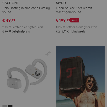
ONE
Light
Warm
Warm
Wild
CAGE ONE
MYND
Night
Mint
Black
White
Berry
Dein Einstieg in amtlichen Gaming-
Open-Source-Speaker mit
Sound
mächtigem Sound
Black
€ 49,
€ 199,
99
99
Deal
€ 49,
99
Letzter niedrigster Preis
€ 219,
99
Letzter niedrigster Preis
99
99
€ 79,
Originalpreis
€ 249,
Originalpreis