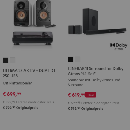
CINEBAR
CINEBAR
ULTIMA
ULTIMA
11
11
25
25
CINEBAR 11 Surround für Dolby
ULTIMA 25 AKTIV + DUAL DT
Atmos "4.1-Set"
Surround
Surround
AKTIV
AKTIV
250 USB
Soundbar mit Dolby Atmos und
für
für
+
+
Mit Plattenspieler
Surround
Dolby
Dolby
DUAL
DUAL
€ 699,
99
€ 619,
Atmos
Atmos
99
Deal
DT
DT
"4.1-
"4.1-
€ 599,
99
Letzter niedrigster Preis
250
250
€ 699,
99
Letzter niedrigster Preis
99
€ 799,
Originalpreis
Set"
Set"
99
€ 749,
Originalpreis
USB
USB
Schwarz
Weiß
Night
Pure
Black
White