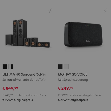
ULTIMA
ULTIMA
MOTIV®
MOTIV®
40
40
GO
GO
ULTIMA 40 Surround "5.1-Set"
MOTIV® GO VOICE
Surround
Surround
VOICE
VOICE
Surround-Variante der ULTIMA 40
Mit Sprachsteuerung
"5.1-
"5.1-
Night
Silver
€ 849,
€ 249,
99
99
Set"
Set"
Black
White
€ 749,
99
Letzter niedrigster Preis
€ 199,
99
Letzter niedrigster Preis
Schwarz
Weiß
99
99
€ 999,
Originalpreis
€ 299,
Originalpreis
/
Schwarz