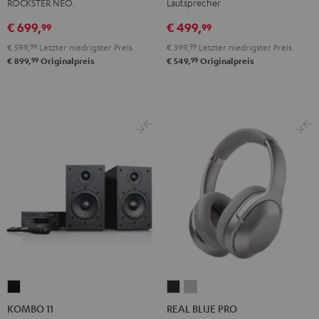
ROCKSTER NEO.
Lautsprecher
Night
Pure
Black
White
€ 699,
€ 499,
99
99
€ 599,
99
Letzter niedrigster Preis
€ 399,
99
Letzter niedrigster Preis
99
99
€ 899,
Originalpreis
€ 549,
Originalpreis
KOMBO
REAL
REAL
11
BLUE
BLUE
KOMBO 11
REAL BLUE PRO