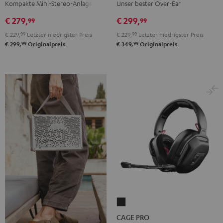
Schwarz
PRO
PRO
Kompakte Mini-Stereo-Anlage
Unser bester Over-Ear
Night
Titanium
€ 279,
€ 299,
99
99
Black
Gray
€ 229,
99
Letzter niedrigster Preis
€ 229,
99
Letzter niedrigster Preis
99
99
€ 299,
Originalpreis
€ 349,
Originalpreis
CAGE
PRO
CAGE PRO