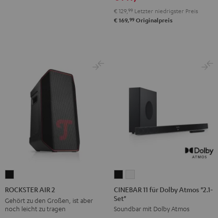
Teal
Green
Black
White
Blue
€ 129,
99
Letzter niedrigster Preis
99
€ 169,
Originalpreis
CINEBAR
CINEBAR
ROCKSTER
11
11
AIR
CINEBAR 11 für Dolby Atmos "2.1-
ROCKSTER AIR 2
Set"
für
für
2
Gehört zu den Großen, ist aber
noch leicht zu tragen
Soundbar mit Dolby Atmos
Dolby
Dolby
Schwarz