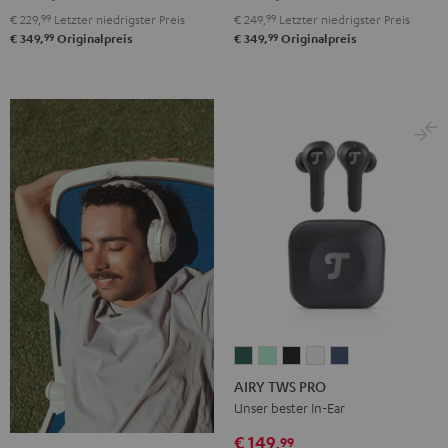
€ 229,
99
Letzter niedrigster Preis
€ 249,
99
Letzter niedrigster Preis
99
99
€ 349,
Originalpreis
€ 349,
Originalpreis
AIRY
AIRY
AIRY
AIRY
AIRY
TWS
TWS
TWS
TWS
TWS
AIRY TWS PRO
PRO
PRO
PRO
PRO
PRO
Unser bester In-Ear
Cosmic
Misty
Night
Silver
Steel
€ 149,
99