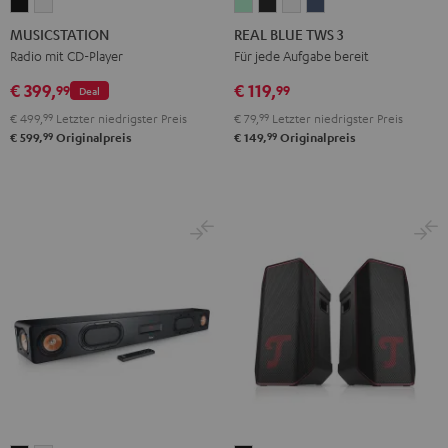
MUSICSTATION
MUSICSTATION
REAL
REAL
REAL
REAL
Schwarz
Weiß
BLUE
BLUE
BLUE
BLUE
MUSICSTATION
REAL BLUE TWS 3
TWS
TWS
TWS
TWS
Radio mit CD-Player
Für jede Aufgabe bereit
3
3
3
3
€ 399,
€ 119,
99
99
Deal
Misty
Night
Pure
Steel
€ 499,
99
Letzter niedrigster Preis
€ 79,
99
Letzter niedrigster Preis
Green
Black
White
Blue
99
99
€ 599,
Originalpreis
€ 149,
Originalpreis