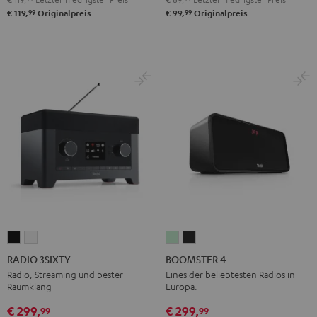
Green
Gray
Black
Blue
99
99
€ 119,
Originalpreis
€ 99,
Originalpreis
RADIO
RADIO
BOOMSTER
BOOMSTER
3SIXTY
3SIXTY
4
4
RADIO 3SIXTY
BOOMSTER 4
Schwarz
Weiß
Mint
Night
Radio, Streaming und bester
Eines der beliebtesten Radios in
Raumklang
Europa.
Green
Black
€ 299,
€ 299,
99
99