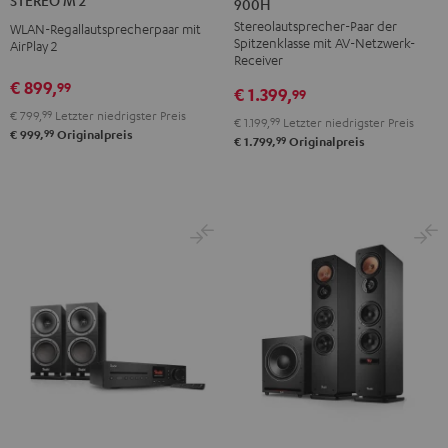
STEREO M 2
900H
+
2
2
Stereolautsprecher-Paar der
DENON
WLAN-Regallautsprecherpaar mit
Schwarz
Weiß
Spitzenklasse mit AV-Netzwerk-
AirPlay 2
DRA-
Receiver
900H
€ 899,
99
€ 1.399,
99
Schwarz
€ 799,
99
Letzter niedrigster Preis
€ 1.199,
99
Letzter niedrigster Preis
99
€ 999,
Originalpreis
99
€ 1.799,
Originalpreis