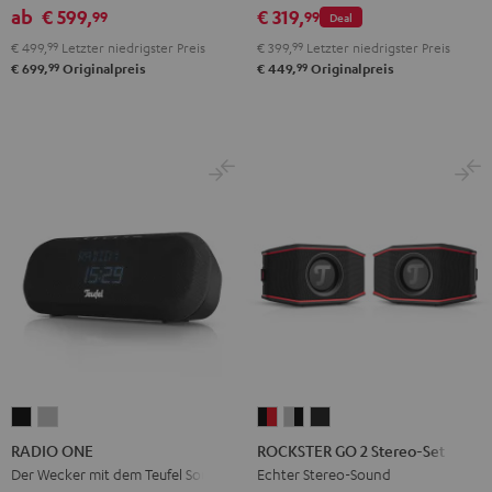
Atmos
Atmos
ab
€ 599,
€ 319,
99
99
Deal
"2.1-
"2.1-
€ 499,
99
Letzter niedrigster Preis
€ 399,
99
Letzter niedrigster Preis
Set"
Set"
99
99
€ 699,
Originalpreis
€ 449,
Originalpreis
Schwarz
Weiß
RADIO
RADIO
ROCKSTER
ROCKSTER
ROCKSTER
ONE
ONE
GO
GO
GO
RADIO ONE
ROCKSTER GO 2 Stereo-Set
Black
Light
2
2
2
Der Wecker mit dem Teufel Sound
Echter Stereo-Sound