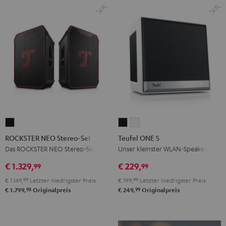
ROCKSTER
Teufel
Teufel
NEO
ONE
ONE
ROCKSTER NEO Stereo-Set
Teufel ONE S
Stereo-
S
S
Das ROCKSTER NEO Stereo-Set
Unser kleinster WLAN-Speaker
Set
Schwarz
Weiß
€ 1.329,
€ 229,
99
99
Schwarz
€ 1.149,
99
Letzter niedrigster Preis
€ 199,
99
Letzter niedrigster Preis
98
99
€ 1.799,
Originalpreis
€ 249,
Originalpreis