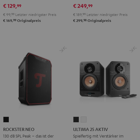
Gray
Stereo-
Stereo-
Stereo-
€ 129,
€ 249,
99
99
Set
Set
Set
€ 99,
99
Letzter niedrigster Preis
€ 189,
99
Letzter niedrigster Preis
Black
Gray
Night
99
98
€ 169,
Originalpreis
€ 299,
Originalpreis
&
&
Black
Red
Black
ROCKSTER
ULTIMA
ULTIMA
NEO
25
25
ROCKSTER NEO
ULTIMA 25 AKTIV
Schwarz
AKTIV
AKTIV
130 dB SPL Peak – das ist der
Spielfertig mit Verstärker im