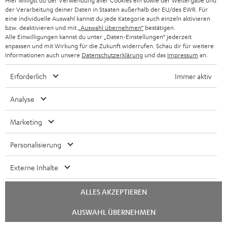
Hier willigst du der Verwendung aller Cookies ein sowie der Weitergabe und
der Verarbeitung deiner Daten in Staaten außerhalb der EU/des EWR. Für
eine individuelle Auswahl kannst du jede Kategorie auch einzeln aktivieren
bzw. deaktivieren und mit
„Auswahl übernehmen“
bestätigen.
Alle Einwilligungen kannst du unter „Daten-Einstellungen“ jederzeit
LT
THEATER
anpassen und mit Wirkung für die Zukunft widerrufen. Schau dir für weitere
Informationen auch unsere
Datenschutzerklärung
und das
Impressum
an.
4
500S
LT 4 + Yamaha RX-V6A "5.1-Set L"
THEATER 500S
+
Schwarz
Als Komplettanlage mit AV-
Klassische Regallautsprecher für
Erforderlich
Immer aktiv
Receiver
hohe Ansprüche
Yamaha
RX-
€ 1.699,
€ 399,
99
99
Analyse
V6A
€ 1.499,
99
Letzter niedrigster Preis
€ 299,
99
Letzter niedrigster Preis
"5.1-
99
99
€ 2.099,
Originalpreis
€ 449,
Originalpreis
Marketing
Set
L"
Personalisierung
Schwarz
Externe Inhalte
ALLES AKZEPTIEREN
Chat
AUSWAHL ÜBERNEHMEN
starten