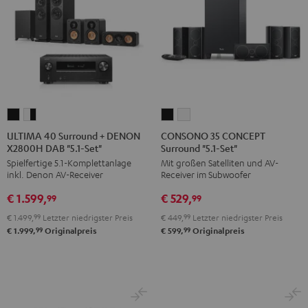
ULTIMA
ULTIMA
CONSONO
CONSONO
40
40
35
35
ULTIMA 40 Surround + DENON
CONSONO 35 CONCEPT
X2800H DAB "5.1-Set"
Surround "5.1-Set"
Surround
Surround
CONCEPT
CONCEPT
Spielfertige 5.1-Komplettanlage
Mit großen Satelliten und AV-
+
+
Surround
Surround
inkl. Denon AV-Receiver
Receiver im Subwoofer
DENON
DENON
"5.1-
"5.1-
€ 1.599,
€ 529,
X2800H
X2800H
Set"
Set"
99
99
DAB
DAB
Schwarz
Weiß
€ 1.499,
99
Letzter niedrigster Preis
€ 449,
99
Letzter niedrigster Preis
"5.1-
"5.1-
99
99
€ 1.999,
Originalpreis
€ 599,
Originalpreis
Set"
Set"
Schwarz
Weiß
/
Schwarz