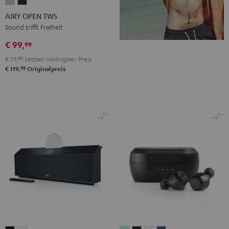
AIRY
AIRY
OPEN
OPEN
AIRY OPEN TWS
TWS
TWS
Sound trifft Freiheit
Moon
Night
€ 99,
99
Gray
Black
€ 79,
99
Letzter niedrigster Preis
99
€ 119,
Originalpreis