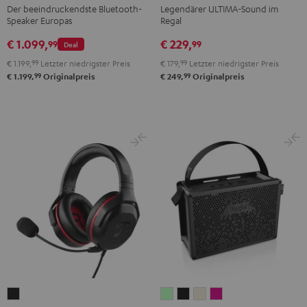
Schwarz
Schwarz
Weiß
Der beeindruckendste Bluetooth-
Legendärer ULTIMA-Sound im
Speaker Europas
Regal
€ 1.099,
€ 229,
99
99
Deal
€ 1.199,
99
Letzter niedrigster Preis
€ 179,
99
Letzter niedrigster Preis
99
99
€ 1.199,
Originalpreis
€ 249,
Originalpreis
CAGE
MYND
MYND
MYND
MYND