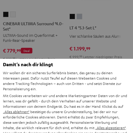
CINEBAR
CINEBAR
LT
LT
ULTIMA
ULTIMA
CINEBAR ULTIMA Surround "4.0-
4
4
LT 4 "5.1-Set L"
Set"
Surround
Surround
"5.1-
"5.1-
ULTIMA-Sound im Querformat +
"4.0-
"4.0-
Vier schlanke Säulen aus Aluminium
Set
Set
Funk-Rear-Speaker
Set"
Set"
L"
L"
€ 1.199,
99
€ 779,
Schwarz
Weiß
99
Deal
Schwarz
Silber
€ 999,
99
Letzter niedrigster Preis
€ 829,
99
Letzter niedrigster Preis
99
€ 1.299,
Originalpreis
Damit‘s nach dir klingt
99
€ 979,
Originalpreis
Wir wollen dir ein sicheres Surferlebnis bieten, das genau zu deinen
Interessen passt. Dafür nutzt Teufel auf diesen Webseiten Cookies und
andere Tracking-Technologien – auch von Dritten - und setzt Dienste zur
Personalisierung ein.
Mit Cookies verarbeiten wir und andere Marketingpartner Daten von dir und
lernen, was dir gefällt - durch dein Verhalten auf unserer Website und
Informationen von deinem Endgerät. Du hast es in der Hand: Klickst du auf
„Alles ablehnen“
bestätigst du unsere Grundeinstellung, bei der wir nur
erforderliche Cookies aktivieren. Damit erhältst du zwar Empfehlungen,
diese werden jedoch zufällig ausgewählt. Personalisierte Werbung und
Inhalte, die wirklich relevant für dich sind, erhältst du mit
„Alles akzeptieren“
.