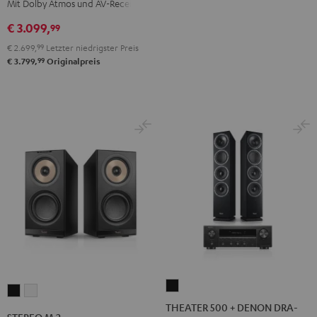
Mit Dolby Atmos und AV-Receiver
DENON
€ 3.099,
X3800H
99
für
€ 2.699,
99
Letzter niedrigster Preis
Dolby
99
€ 3.799,
Originalpreis
Atmos
"5.1.2"
Schwarz
THEATER
STEREO
STEREO
500
THEATER 500 + DENON DRA-
M
M