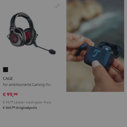
CAGE
Schwarz
CAGE
Für ambitionierte Gaming-Fans
€ 99,
99
€ 99,
99
Letzter niedrigster Preis
99
€ 169,
Originalpreis