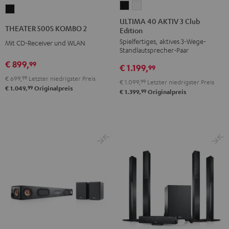
ULTIMA
ULTIMA
THEATER
40
40
ULTIMA 40 AKTIV 3 Club
500S
THEATER 500S KOMBO 2
Edition
AKTIV
AKTIV
KOMBO
Spielfertiges, aktives 3-Wege-
3
3
Mit CD-Receiver und WLAN
2
Standlautsprecher-Paar
Club
Club
Schwarz
€ 899,
99
€ 1.199,
Edition
Edition
99
€ 699,
99
Letzter niedrigster Preis
Schwarz
Weiß
€ 1.099,
99
Letzter niedrigster Preis
99
€ 1.049,
Originalpreis
99
€ 1.399,
Originalpreis