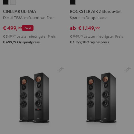
CINEBAR
CINEBAR
ROCKSTER
ULTIMA
ULTIMA
AIR
CINEBAR ULTIMA
ROCKSTER AIR 2 Stereo-Set
Schwarz
Weiß
2
Die ULTIMA im Soundbar-Format
Spare im Doppelpack
Stereo-
€ 499,
ab
€ 1.149,
99
99
Deal
Set
€ 549,
99
Letzter niedrigster Preis
€ 949,
99
Letzter niedrigster Preis
Schwarz
99
98
€ 699,
Originalpreis
€ 1.399,
Originalpreis