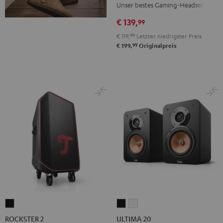
Night
Unser bestes Gaming-Headset
Black
€ 139,
99
€ 119,
99
Letzter niedrigster Preis
99
€ 199,
Originalpreis
ROCKSTER
ULTIMA
ULTIMA
2
20
20
ROCKSTER 2
ULTIMA 20