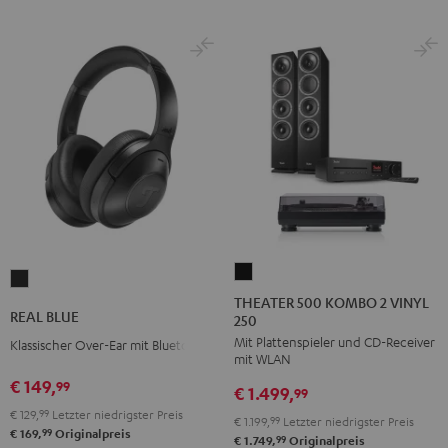
THEATER
REAL
500
THEATER 500 KOMBO 2 VINYL
BLUE
REAL BLUE
250
KOMBO
Night
Mit Plattenspieler und CD-Receiver
2
Klassischer Over-Ear mit Bluetooth
Black
mit WLAN
VINYL
€ 149,
99
€ 1.499,
250
99
€ 129,
99
Letzter niedrigster Preis
Schwarz
€ 1.199,
99
Letzter niedrigster Preis
99
€ 169,
Originalpreis
99
€ 1.749,
Originalpreis