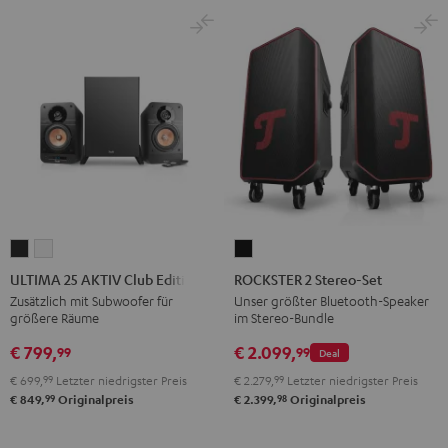
ULTIMA
ULTIMA
ROCKSTER
25
25
2
ULTIMA 25 AKTIV Club Edition
ROCKSTER 2 Stereo-Set
AKTIV
AKTIV
Stereo-
Zusätzlich mit Subwoofer für
Unser größter Bluetooth-Speaker
größere Räume
im Stereo-Bundle
Club
Club
Set
Edition
Edition
Schwarz
€ 799,
€ 2.099,
99
99
Deal
Night
Pure
€ 699,
99
Letzter niedrigster Preis
€ 2.279,
99
Letzter niedrigster Preis
Black
White
99
98
€ 849,
Originalpreis
€ 2.399,
Originalpreis