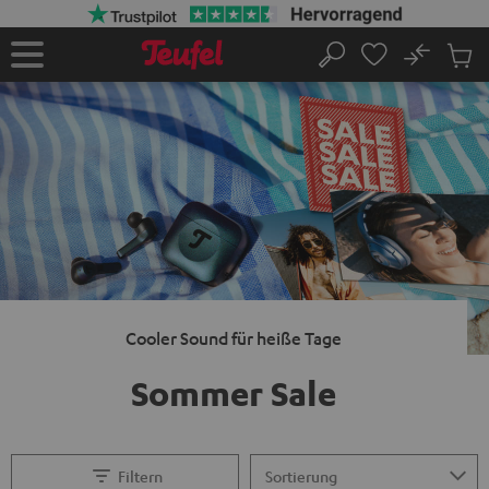
ZUM
NHALT
RINGEN
No
Abs
Startseite
Suche
Artike
im
Waren
Cooler Sound für heiße Tage
Sommer Sale
Filtern