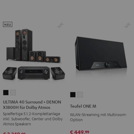
NEU
ULTIMA
ULTIMA
Teufel
Teufel
40
40
ULTIMA 40 Surround + DENON
ONE
ONE
Teufel ONE M
X3800H für Dolby Atmos
Surround
Surround
M
M
Spielfertige 5.1.2-Komplettanlage
+
+
WLAN-Streaming mit Multiroom-
Schwarz
Weiß
inkl. Subwoofer, Center und Dolby
Option
DENON
DENON
Atmos Speakern
X3800H
X3800H
€ 449,
99
99