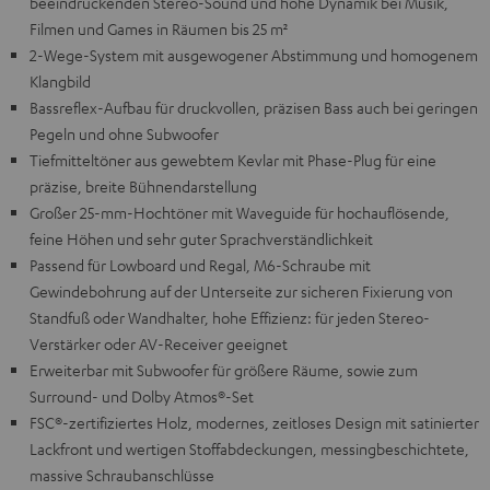
beeindruckenden Stereo-Sound und hohe Dynamik bei Musik,
Filmen und Games in Räumen bis 25 m²
2-Wege-System mit ausgewogener Abstimmung und homogenem
Klangbild
Bassreflex-Aufbau für druckvollen, präzisen Bass auch bei geringen
Pegeln und ohne Subwoofer
Tiefmitteltöner aus gewebtem Kevlar mit Phase-Plug für eine
präzise, breite Bühnendarstellung
Großer 25-mm-Hochtöner mit Waveguide für hochauflösende,
feine Höhen und sehr guter Sprachverständlichkeit
Passend für Lowboard und Regal, M6-Schraube mit
Gewindebohrung auf der Unterseite zur sicheren Fixierung von
Standfuß oder Wandhalter, hohe Effizienz: für jeden Stereo-
Verstärker oder AV-Receiver geeignet
Erweiterbar mit Subwoofer für größere Räume, sowie zum
Surround- und Dolby Atmos®-Set
FSC®-zertifiziertes Holz, modernes, zeitloses Design mit satinierter
Lackfront und wertigen Stoffabdeckungen, messingbeschichtete,
massive Schraubanschlüsse