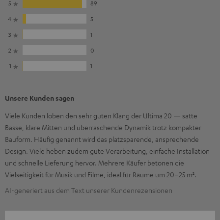
5
89
4
5
3
1
2
0
1
1
Unsere Kunden sagen
Viele Kunden loben den sehr guten Klang der Ultima 20 — satte
Bässe, klare Mitten und überraschende Dynamik trotz kompakter
Bauform. Häufig genannt wird das platzsparende, ansprechende
Design. Viele heben zudem gute Verarbeitung, einfache Installation
und schnelle Lieferung hervor. Mehrere Käufer betonen die
Vielseitigkeit für Musik und Filme, ideal für Räume um 20–25 m².
AI-generiert aus dem Text unserer Kundenrezensionen