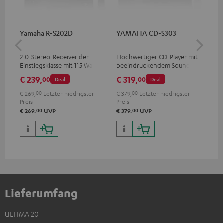
Yamaha R-S202D
YAMAHA CD-S303
Ya
2.0-Stereo-Receiver der
Hochwertiger CD-Player mit
2.1
Einstiegsklasse mit 115 Watt
beeindruckendem Sound und
Obe
pro Kanal an 4 Ohm (bei 1
wertiger Verarbeitung
Kan
€ 239,
€ 319,
€ 
00
00
Deal
Deal
kHz, 0.7 % THD)
0.7
€ 269,
00
Letzter niedrigster
€ 379,
00
Letzter niedrigster
€ 7
Preis
Preis
Pre
00
00
€ 269,
UVP
€ 379,
UVP
€ 7
Lieferumfang
ULTIMA 20