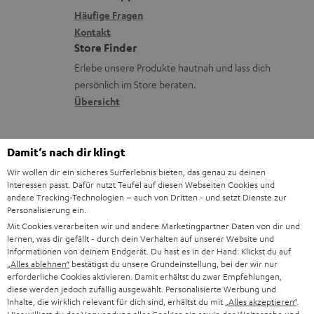
x
k
n
Häufige Fragen
V
i
Kontakt
t
z
e
Store Finder
k
d
u
r
Erlebe unsere Produkte hautnah und lass dich
o
a
r
s
persönlich im Store beraten.
n
t
G
Übersicht
a
e
a
n
n
r
d
Damit‘s nach dir klingt
a
Wir wollen dir ein sicheres Surferlebnis bieten, das genau zu deinen
n
Interessen passt. Dafür nutzt Teufel auf diesen Webseiten Cookies und
andere Tracking-Technologien – auch von Dritten - und setzt Dienste zur
t
Personalisierung ein.
i
Mit Cookies verarbeiten wir und andere Marketingpartner Daten von dir und
lernen, was dir gefällt - durch dein Verhalten auf unserer Website und
e
8 Wochen Rückgaberecht
Informationen von deinem Endgerät. Du hast es in der Hand: Klickst du auf
„Alles ablehnen“
bestätigst du unsere Grundeinstellung, bei der wir nur
erforderliche Cookies aktivieren. Damit erhältst du zwar Empfehlungen,
Bis zu 12 Jahre Garantie
diese werden jedoch zufällig ausgewählt. Personalisierte Werbung und
Inhalte, die wirklich relevant für dich sind, erhältst du mit
„Alles akzeptieren“
.