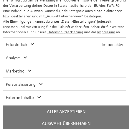
Hier willigst du der Verwendung aller Cookies ein sowie der Weitergabe und
Kostenloser Rückversand
der Verarbeitung deiner Daten in Staaten außerhalb der EU/des EWR. Für
eine individuelle Auswahl kannst du jede Kategorie auch einzeln aktivieren
Mehr als 45 Jahre Erfahrung
bzw. deaktivieren und mit
„Auswahl übernehmen“
bestätigen.
Alle Einwilligungen kannst du unter „Daten-Einstellungen“ jederzeit
anpassen und mit Wirkung für die Zukunft widerrufen. Schau dir für weitere
Informationen auch unsere
Datenschutzerklärung
und das
Impressum
an.
Erforderlich
Immer aktiv
Analyse
Marketing
Personalisierung
Externe Inhalte
ALLES AKZEPTIEREN
Teufel Blog
Chat
AUSWAHL ÜBERNEHMEN
starten
Audio-Technologien, HiFi-Trends, Tipps & Tricks