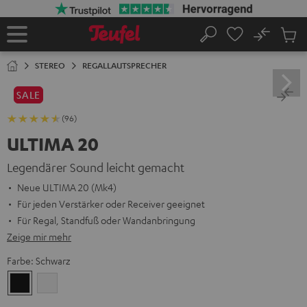
ZUM
NHALT
RINGEN
No
Abs
Startseite
Suche
Artike
im
STEREO
REGALLAUTSPRECHER
Waren
SALE
(96)
ULTIMA 20
Legendärer Sound leicht gemacht
Neue ULTIMA 20 (Mk4)
Für jeden Verstärker oder Receiver geeignet
Für Regal, Standfuß oder Wandanbringung
Zeige mir mehr
Farbe:
Schwarz
Schwarz
Weiß