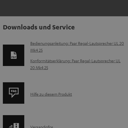
Downloads und Service
D
Bedienungsanleitung: Paar Regal-Lautsprecher UL 20
Mk4 25
o
k
Konformitätserklärung: Paar Regal-Lautsprecher UL
20 Mk4 25
u
m
e
P
n
Hilfe zu diesem Produkt
r
t
o
e
d
z
I
Versandinfos