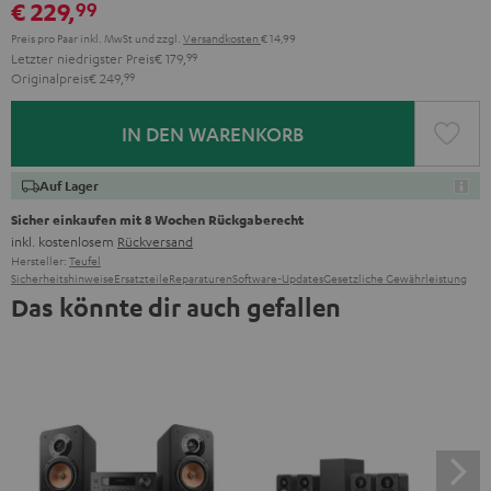
€ 229,
99
Preis pro Paar inkl. MwSt
und zzgl.
Versandkosten
€ 14,99
Letzter niedrigster Preis
€ 179,
99
Originalpreis
€ 249,
99
IN DEN WARENKORB
Auf Lager
Sicher einkaufen mit 8 Wochen Rückgaberecht
inkl. kostenlosem
Rückversand
Hersteller:
Teufel
Sicherheitshinweise
Ersatzteile
Reparaturen
Software-Updates
Gesetzliche Gewährleistung
Das könnte dir auch gefallen