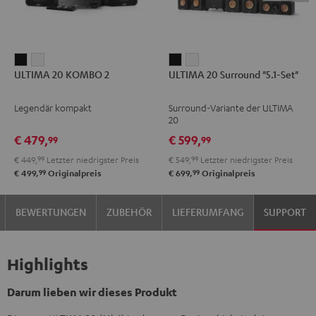
ULTIMA
ULTIMA
ULTIMA
ULTIMA
ULTIMA 20 KOMBO 2
ULTIMA 20 Surround "5.1-Set"
20
20
20
20
KOMBO
KOMBO
Surround
Surround
Legendär kompakt
Surround-Variante der ULTIMA
2
2
"5.1-
"5.1-
20
Schwarz
Weiß
Set"
Set"
€ 479,
€ 599,
99
99
Schwarz
Weiß
€ 449,
99
Letzter niedrigster Preis
€ 549,
99
Letzter niedrigster Preis
99
99
€ 499,
Originalpreis
€ 699,
Originalpreis
BEWERTUNGEN
ZUBEHÖR
LIEFERUMFANG
SUPPORT
Highlights
Darum lieben wir dieses Produkt