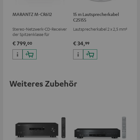
MARANTZ M-CR612
15 m Lautsprecherkabel
C2515S
Stereo-Netzwerk-CD-Receiver
Lautsprecherkabel 2 x 2,5 mm²
der Spitzenklasse für
Kompaktlautsprecher und
€ 799,
€ 34,
00
99
kleinere Räume
Weiteres Zubehör