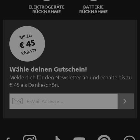
BIS ZU
€ 45
RABATT
N
Wähle deinen Gutschein!
Melde dich für den Newsletter an und erhalte bis zu
e
€ 45 als Dankeschön.
w
s
JETZT
EMAIL
l
ANME
WIDGET
e
t
t