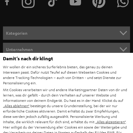
e
r
a
n
Kategorien
m
HEIMKINO
e
Unternehmen
l
Damit‘s nach dir klingt
HEIMKINO-KOMPLETTANLAGEN
SUPPORT
d
Teufel Onlineshops
Wir wollen dir ein sicheres Surferlebnis bieten, das genau zu deinen
Interessen passt. Dafür nutzt Teufel auf diesen Webseiten Cookies und
SOUNDBAR
u
KARRIERE
andere Tracking-Technologien – auch von Dritten - und setzt Dienste zur
DEUTSCHLAND
n
Personalisierung ein.
STEREO
PRESSE & MARKETING
Mit Cookies verarbeiten wir und andere Marketingpartner Daten von dir und
g
lernen, was dir gefällt - durch dein Verhalten auf unserer Website und
ÖSTERREICH
SMART HOME
Informationen von deinem Endgerät. Du hast es in der Hand: Klickst du auf
GESCHÄFTSKUNDEN
„Alles ablehnen“
bestätigst du unsere Grundeinstellung, bei der wir nur
erforderliche Cookies aktivieren. Damit erhältst du zwar Empfehlungen,
SCHWEIZ
BLUETOOTH-LAUTSPRECHER
PARTNERPROGRAMM
diese werden jedoch zufällig ausgewählt. Personalisierte Werbung und
Inhalte, die wirklich relevant für dich sind, erhältst du mit
„Alles akzeptieren“
.
KOPFHÖRER
Hier willigst du der Verwendung aller Cookies ein sowie der Weitergabe und
NIEDERLANDE
BLOG
der Verarbeitung deiner Daten in Staaten außerhalb der EU/des EWR. Für