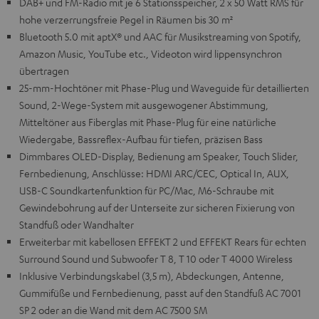
DAB+ und FM-Radio mit je 6 Stationsspeicher, 2 x 50 Watt RMS für
hohe verzerrungsfreie Pegel in Räumen bis 30 m²
Bluetooth 5.0 mit aptX® und AAC für Musikstreaming von Spotify,
Amazon Music, YouTube etc., Videoton wird lippensynchron
übertragen
25-mm-Hochtöner mit Phase-Plug und Waveguide für detaillierten
Sound, 2-Wege-System mit ausgewogener Abstimmung,
Mitteltöner aus Fiberglas mit Phase-Plug für eine natürliche
Wiedergabe, Bassreflex-Aufbau für tiefen, präzisen Bass
Dimmbares OLED-Display, Bedienung am Speaker, Touch Slider,
Fernbedienung, Anschlüsse: HDMI ARC/CEC, Optical In, AUX,
USB-C Soundkartenfunktion für PC/Mac, M6-Schraube mit
Gewindebohrung auf der Unterseite zur sicheren Fixierung von
Standfuß oder Wandhalter
Erweiterbar mit kabellosen EFFEKT 2 und EFFEKT Rears für echten
Surround Sound und Subwoofer T 8, T 10 oder T 4000 Wireless
Inklusive Verbindungskabel (3,5 m), Abdeckungen, Antenne,
Gummifüße und Fernbedienung, passt auf den Standfuß AC 7001
SP 2 oder an die Wand mit dem AC 7500 SM