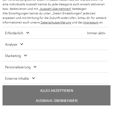
eine individuelle Auswahl kannst du jede Kategorie auch einzeln aktivieren
BLUETOOTH-KOPFHÖRER
NEWSLETTER
bzw. deaktivieren und mit
„Auswahl übernehmen“
bestätigen.
BELGIEN
Alle Einwilligungen kannst du unter „Daten-Einstellungen“ jederzeit
STEREOANLAGEN
anpassen und mit Wirkung für die Zukunft widerrufen. Schau dir für weitere
STORES
Informationen auch unsere
Datenschutzerklärung
und das
Impressum
an.
FRANKREICH
LAUTSPRECHER
DEINE VORTEILE BEI TEUFEL
Erforderlich
Immer aktiv
POLEN
ULTIMA-SERIE
TEUFEL STORY
Analyse
IN-EAR-KOPFHÖRER
SPANIEN
UNSER MANAGEMENT
Marketing
FANSHOP
NACHHALTIGKEIT
ITALIEN
Personalisierung
NEUHEITEN
UNSERE WERTE
Technische Änderungen, Tippfehler und Irrtum vorbehalten. Das auf unseren
Externe Inhalte
USA
Fotos abgebildete Zubehör ist nicht im Lieferumfang enthalten. Etwaige
BILDUNGSRABATT
Entsorgungsgebühren für Batterien sind im Preis inbegriffen.
ALLES AKZEPTIEREN
WEITERE LÄNDER
GESCHENKGUTSCHEIN
©2026 Lautsprecher Teufel GmbH - All rights reserved.
Chat
AUSWAHL ÜBERNEHMEN
starten
BARRIEREFREIHEIT
Impressum
AGB
Datenschutz
Daten-Einstellungen
EU Data Act