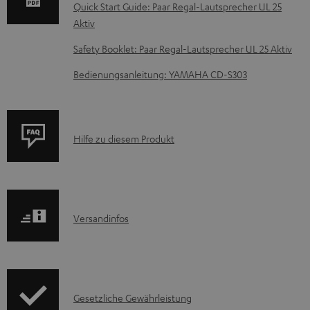
m
Quick Start Guide: Paar Regal-Lautsprecher UL 25
Aktiv
e
n
Safety Booklet: Paar Regal-Lautsprecher UL 25 Aktiv
t
Bedienungsanleitung: YAMAHA CD-S303
e
z
u
P
Hilfe zu diesem Produkt
m
r
H
o
e
d
r
I
Versandinfos
u
u
n
k
n
f
t
t
o
F
e
I
Gesetzliche Gewährleistung
r
A