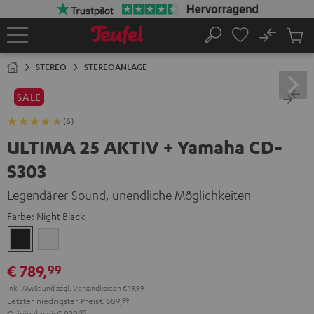
ZUM
NHALT
RINGEN
No
Abs
Startseite
Suche
Artike
im
STEREO
STEREOANLAGE
Waren
SALE
(6)
ULTIMA 25 AKTIV + Yamaha CD-
S303
Legendärer Sound, unendliche Möglichkeiten
Farbe:
Night Black
Night
Pure
Black
White
€ 789,
99
Inkl. MwSt
und zzgl.
Versandkosten
€ 19,99
Letzter niedrigster Preis
€ 689,
99
Originalpreis
€ 929,
99