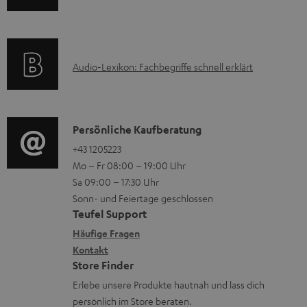
r
n
m
Q
l
f
a
s
a
o
t
A
d
Audio-Lexikon: Fachbegriffe schnell erklärt
r
i
u
e
m
o
d
n
a
n
i
K
Persönliche Kaufberatung
t
e
o
o
+43 1205223
i
n
Mo – Fr 08:00 – 19:00 Uhr
-
n
o
z
Sa 09:00 – 17:30 Uhr
L
t
n
u
Sonn- und Feiertage geschlossen
e
a
e
Teufel Support
m
x
k
n
Häufige Fragen
V
i
Kontakt
t
z
e
Store Finder
k
d
u
r
Erlebe unsere Produkte hautnah und lass dich
o
a
r
s
persönlich im Store beraten.