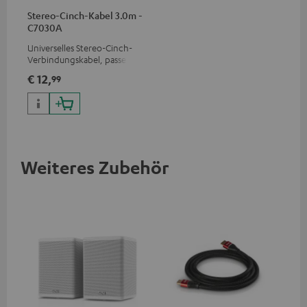
Stereo-Cinch-Kabel 3.0m -
C7030A
Universelles Stereo-Cinch-
Verbindungskabel, passend
für alle Geräte mit Cinch-
€ 12,
99
Buchsen
Weiteres Zubehör