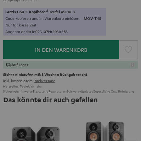
1
Gratis USB-C Kopfhörer
Teufel MOVE 2
Code kopieren und im Warenkorb einlösen.
MOV-T4S
Nur für kurze Zeit
Angebot endet in
0
2
D
:
0
7
H
:
2
0
M
:
5
6
S
IN DEN WARENKORB
Auf Lager
Sicher einkaufen mit 8 Wochen Rückgaberecht
inkl. kostenlosem
Rückversand
Hersteller:
Teufel
,
Yamaha
Sicherheitshinweise
Ersatzteile
Reparaturen
Software-Updates
Gesetzliche Gewährleistung
Das könnte dir auch gefallen