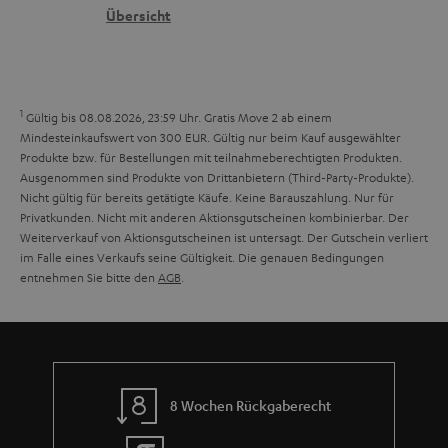
n
t
G
Übersicht
a
e
a
n
n
r
d
a
1
Gültig bis 08.08.2026, 23:59 Uhr. Gratis Move 2 ab einem
n
Mindesteinkaufswert von 300 EUR. Gültig nur beim Kauf ausgewählter
Produkte bzw. für Bestellungen mit teilnahmeberechtigten Produkten.
t
Ausgenommen sind Produkte von Drittanbietern (Third-Party-Produkte).
i
Nicht gültig für bereits getätigte Käufe. Keine Barauszahlung. Nur für
Privatkunden. Nicht mit anderen Aktionsgutscheinen kombinierbar. Der
e
Weiterverkauf von Aktionsgutscheinen ist untersagt. Der Gutschein verliert
im Falle eines Verkaufs seine Gültigkeit. Die genauen Bedingungen
entnehmen Sie bitte den
AGB
.
8 Wochen Rückgaberecht