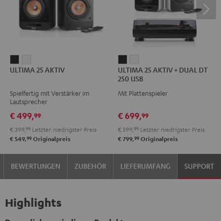
ULTIMA
ULTIMA
ULTIMA
ULTIMA
ULTIMA 25 AKTIV
ULTIMA 25 AKTIV + DUAL DT
25
25
25
25
250 USB
AKTIV
AKTIV
AKTIV
AKTIV
Spielfertig mit Verstärker im
Mit Plattenspieler
Night
Pure
+
+
Lautsprecher
Black
White
DUAL
DUAL
€ 499,
€ 699,
99
99
DT
DT
€ 399,
99
Letzter niedrigster Preis
€ 599,
99
Letzter niedrigster Preis
250
250
99
99
€ 549,
Originalpreis
€ 799,
Originalpreis
USB
USB
Night
Pure
BEWERTUNGEN
ZUBEHÖR
LIEFERUMFANG
SUPPORT
Black
White
Highlights