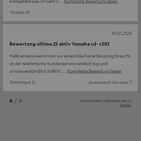
kompatibel was ich sehr s
Komplette Bewertung lesen
Torsten M.
10.12.2024
Bewertung ultima 25 aktiv Yamaha cd- s303
Hallo erstens wenn man vor einem Kauf eine Beratung braucht
ist der telefonische Kundenservice wirklich top und
unmissverständlich höflich.
Komplette Bewertung lesen
Dominique G.
(automatisch übersetzt *)
*
6
/ 6
automatisiert übersetzt durch
DeepL