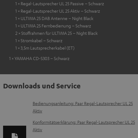
1 × Regal-Lautsprecher UL 25 Passive – Schwarz
1 × Regal-Lautsprecher UL 25 Aktiv – Schwarz
1 × ULTIMA 25 DAB Antenne – Night Black
1 × ULTIMA 25 Fernbedienung – Schwarz
2 × Stoffrahmen für ULTIMA 25 – Night Black
1 × Stromkabel – Schwarz
1 × 3,5m Lautsprecherkabel (ET)
1 × YAMAHA CD-S303 – Schwarz
Downloads und Service
D
Bedienungsanleitung: Paar Regal-Lautsprecher UL 25
Aktiv
o
k
Konformitätserklärung: Paar Regal-Lautsprecher UL 25
Aktiv
u