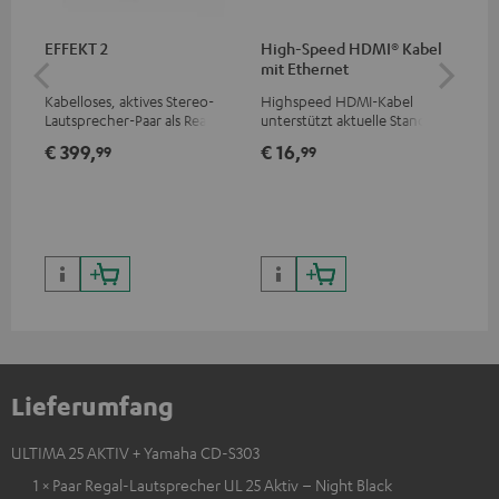
EFFEKT 2
High-Speed HDMI® Kabel
1,5
mit Ethernet
C7
Kabelloses, aktives Stereo-
Highspeed HDMI-Kabel
Ver
Lautsprecher-Paar als Rear-
unterstützt aktuelle Standards
Kab
Speaker-Erweiterungsset für
wie z.B. 4K 50/60p und 4K 3D
mm
€ 399,
€ 16,
€ 
99
99
geeignete Teufel Systeme
Lieferumfang
ULTIMA 25 AKTIV + Yamaha CD-S303
1 × Paar Regal-Lautsprecher UL 25 Aktiv – Night Black