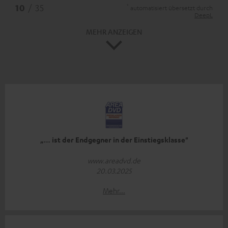
*
10
/ 35
automatisiert übersetzt durch
DeepL
MEHR ANZEIGEN
„… ist der Endgegner in der Einstiegsklasse"
www.areadvd.de
20.03.2025
Mehr...