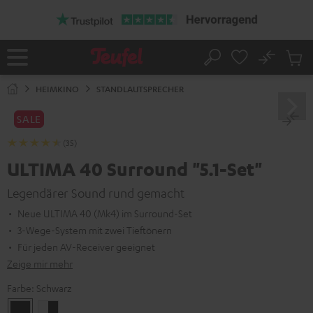
ZUM
NHALT
RINGEN
No
Abs
Startseite
Suche
Artike
im
HEIMKINO
STANDLAUTSPRECHER
Waren
SALE
(35)
ULTIMA 40 Surround "5.1-Set"
Legendärer Sound rund gemacht
Neue ULTIMA 40 (Mk4) im Surround-Set
3-Wege-System mit zwei Tieftönern
Für jeden AV-Receiver geeignet
Zeige mir mehr
Farbe:
Schwarz
Schwarz
Weiß