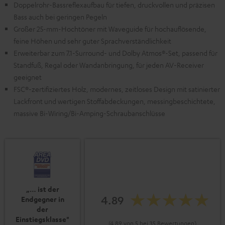
Doppelrohr-Bassreflexaufbau für tiefen, druckvollen und präzisen
Bass auch bei geringen Pegeln
Großer 25-mm-Hochtöner mit Waveguide für hochauflösende,
feine Höhen und sehr guter Sprachverständlichkeit
Erweiterbar zum 7.1-Surround- und Dolby Atmos®-Set, passend für
Standfuß, Regal oder Wandanbringung, für jeden AV-Receiver
geeignet
FSC®-zertifiziertes Holz, modernes, zeitloses Design mit satinierter
Lackfront und wertigen Stoffabdeckungen, messingbeschichtete,
massive Bi-Wiring/Bi-Amping-Schraubanschlüsse
„… ist der
4.89
Endgegner in
der
Einstiegsklasse"
(4.89 von 5 bei 35 Bewertungen)