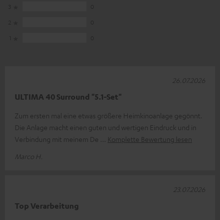
3
0
2
0
1
0
26.07.2026
ULTIMA 40 Surround "5.1-Set"
Zum ersten mal eine etwas größere Heimkinoanlage gegönnt.
Die Anlage macht einen guten und wertigen Eindruck und in
Verbindung mit meinem De
Komplette Bewertung lesen
Marco H.
23.07.2026
Top Verarbeitung