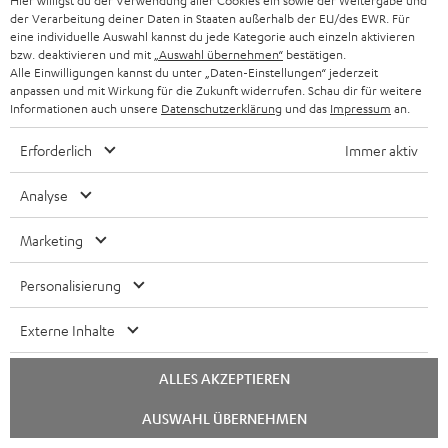
Hier willigst du der Verwendung aller Cookies ein sowie der Weitergabe und
der Verarbeitung deiner Daten in Staaten außerhalb der EU/des EWR. Für
DENON AVR-X2800H DAB
5.1 Heimkino Kabel-Set
eine individuelle Auswahl kannst du jede Kategorie auch einzeln aktivieren
30m² "Advantage" C3535S
bzw. deaktivieren und mit
„Auswahl übernehmen“
bestätigen.
Alle Einwilligungen kannst du unter „Daten-Einstellungen“ jederzeit
5.2.2- oder 7.2-AV-Receiver
5.1-Heimkino-Kabel-Set für
anpassen und mit Wirkung für die Zukunft widerrufen. Schau dir für weitere
der Spitzenklasse mit 150 Watt
Räume bis 30 m²
Informationen auch unsere
Datenschutzerklärung
und das
Impressum
an.
Ausgangsleistung pro Kanal
€ 834,
€ 79,
99
99
Deal
Erforderlich
Immer aktiv
€ 999,
00
Letzter niedrigster
Preis
00
€ 999,
UVP
Analyse
Marketing
Personalisierung
Weiteres Zubehör
Externe Inhalte
ALLES AKZEPTIEREN
Chat
AUSWAHL ÜBERNEHMEN
starten