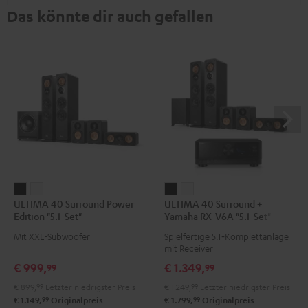
Das könnte dir auch gefallen
ULTIMA
ULTIMA
ULTIMA
ULTIMA
ULTIMA 40 Surround Power
ULTIMA 40 Surround +
40
40
40
40
Edition "5.1-Set"
Yamaha RX-V6A "5.1-Set"
Surround
Surround
Surround
Surround
Mit XXL-Subwoofer
Spielfertige 5.1‑Komplettanlage
Power
Power
+
+
mit Receiver
Edition
Edition
Yamaha
Yamaha
€ 999,
€ 1.349,
99
99
"5.1-
"5.1-
RX-
RX-
€ 899,
99
Letzter niedrigster Preis
€ 1.249,
99
Letzter niedrigster Preis
Set"
Set"
V6A
V6A
99
99
€ 1.149,
Originalpreis
€ 1.799,
Originalpreis
Schwarz
Weiß
"5.1-
"5.1-