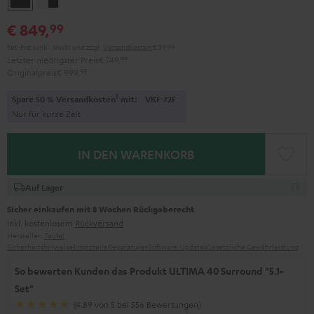
/
€ 849,
99
Schwarz
Set-Preis inkl. MwSt
und zzgl.
Versandkosten
€ 39,99
Letzter niedrigster Preis
€ 749,
99
Originalpreis
€ 999,
99
1
Spare 50 % Versandkosten
mit:
VKF-72F
Nur für kurze Zeit
IN DEN WARENKORB
Auf Lager
Sicher einkaufen mit 8 Wochen Rückgaberecht
inkl. kostenlosem
Rückversand
Hersteller:
Teufel
Sicherheitshinweise
Ersatzteile
Reparaturen
Software-Updates
Gesetzliche Gewährleistung
So bewerten Kunden das Produkt ULTIMA 40 Surround "5.1-
Set"
(4.89 von 5 bei 556 Bewertungen)