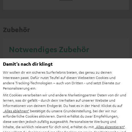
Zubehör
Notwendiges Zubehör
Bitte prüfe, ob benötigte Verbindungskabel im
Damit‘s nach dir klingt
Lieferumfang enthalten sind.
Wir wollen dir ein sicheres Surferlebnis bieten, das genau zu deinen
Interessen passt. Dafür nutzt Teufel auf diesen Webseiten Cookies und
andere Tracking-Technologien – auch von Dritten - und setzt Dienste zur
Personalisierung ein.
Mit Cookies verarbeiten wir und andere Marketingpartner Daten von dir und
lernen, was dir gefällt - durch dein Verhalten auf unserer Website und
Informationen von deinem Endgerät. Du hast es in der Hand: Klickst du auf
„Alles ablehnen“
bestätigst du unsere Grundeinstellung, bei der wir nur
erforderliche Cookies aktivieren. Damit erhältst du zwar Empfehlungen,
diese werden jedoch zufällig ausgewählt. Personalisierte Werbung und
Inhalte, die wirklich relevant für dich sind, erhältst du mit
„Alles akzeptieren“
.