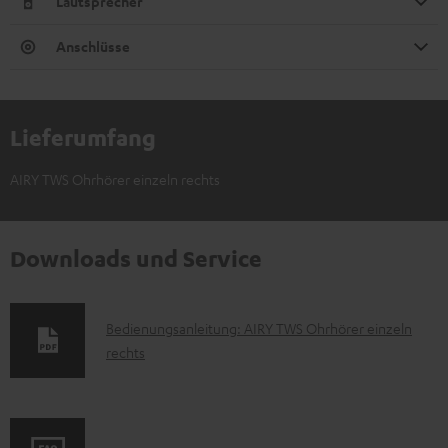
Lautsprecher
Anschlüsse
Lieferumfang
AIRY TWS Ohrhörer einzeln rechts
Downloads und Service
D
Bedienungsanleitung: AIRY TWS Ohrhörer einzeln
rechts
o
k
u