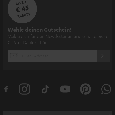
BIS ZU
€ 45
RABATT
N
Wähle deinen Gutschein!
Melde dich für den Newsletter an und erhalte bis zu
e
€ 45 als Dankeschön.
w
s
JETZT
EMAIL
l
ANME
WIDGET
e
t
t
e
r
a
n