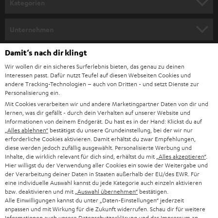
Kategorien
m
HEIMKINO
e
Unternehmen
l
HEIMKINO-KOMPLETTANLAGEN
SUPPORT
Damit‘s nach dir klingt
d
Teufel Onlineshops
Wir wollen dir ein sicheres Surferlebnis bieten, das genau zu deinen
SOUNDBAR
u
KARRIERE
Interessen passt. Dafür nutzt Teufel auf diesen Webseiten Cookies und
DEUTSCHLAND
n
andere Tracking-Technologien – auch von Dritten - und setzt Dienste zur
STEREO
Personalisierung ein.
PRESSE & MARKETING
g
Mit Cookies verarbeiten wir und andere Marketingpartner Daten von dir und
ÖSTERREICH
SMART HOME
lernen, was dir gefällt - durch dein Verhalten auf unserer Website und
GESCHÄFTSKUNDEN
Informationen von deinem Endgerät. Du hast es in der Hand: Klickst du auf
„Alles ablehnen“
bestätigst du unsere Grundeinstellung, bei der wir nur
SCHWEIZ
BLUETOOTH-LAUTSPRECHER
PARTNERPROGRAMM
erforderliche Cookies aktivieren. Damit erhältst du zwar Empfehlungen,
diese werden jedoch zufällig ausgewählt. Personalisierte Werbung und
KOPFHÖRER
Inhalte, die wirklich relevant für dich sind, erhältst du mit
„Alles akzeptieren“
.
NIEDERLANDE
BLOG
Hier willigst du der Verwendung aller Cookies ein sowie der Weitergabe und
der Verarbeitung deiner Daten in Staaten außerhalb der EU/des EWR. Für
BLUETOOTH-KOPFHÖRER
NEWSLETTER
eine individuelle Auswahl kannst du jede Kategorie auch einzeln aktivieren
BELGIEN
bzw. deaktivieren und mit
„Auswahl übernehmen“
bestätigen.
STEREOANLAGEN
Alle Einwilligungen kannst du unter „Daten-Einstellungen“ jederzeit
STORES
anpassen und mit Wirkung für die Zukunft widerrufen. Schau dir für weitere
FRANKREICH
LAUTSPRECHER
Informationen auch unsere
Datenschutzerklärung
und das
Impressum
an.