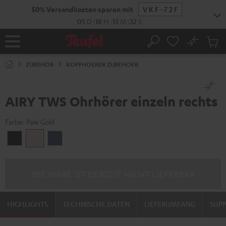
ZUM
50% Versandkosten sparen mit
VKF-72F
NHALT
RINGEN
05
D
:
18
H
:
13
M
:
32
S
No
Abs
Startseite
Suche
Artike
im
ZUBEHÖR
KOPFHOERER ZUBEHOER
Waren
AIRY TWS Ohrhörer einzeln rechts
Farbe:
Pale Gold
Night
Pale
Steel
Black
Gold
Blue
DIE WARE IST DERZEIT NICHT LIEFERBAR
HIGHLIGHTS
TECHNISCHE DATEN
LIEFERUMFANG
SUP