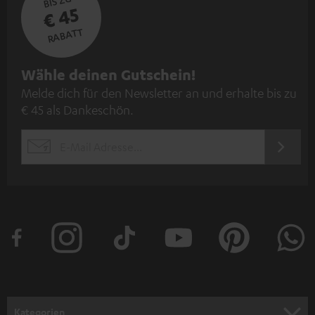
BIS ZU
€ 45
RABATT
N
Wähle deinen Gutschein!
Melde dich für den Newsletter an und erhalte bis zu
e
€ 45 als Dankeschön.
w
s
JETZT
EMAIL
l
ANME
WIDGET
e
t
t
e
r
a
n
Kategorien