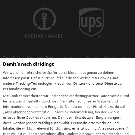
POLEN
ULTIMA-SERIE
TEUFEL STORY
IN-EAR-KOPFHÖRER
SPANIEN
UNSER MANAGEMENT
FANSHOP
NACHHALTIGKEIT
ITALIEN
NEUHEITEN
UNSERE WERTE
Technische Änderungen, Tippfehler und Irrtum vorbehalten. Das auf unseren
USA
Damit‘s nach dir klingt
Fotos abgebildete Zubehör ist nicht im Lieferumfang enthalten. Etwaige
BILDUNGSRABATT
Entsorgungsgebühren für Batterien sind im Preis inbegriffen.
Wir wollen dir ein sicheres Surferlebnis bieten, das genau zu deinen
WEITERE LÄNDER
Interessen passt. Dafür nutzt Teufel auf diesen Webseiten Cookies und
GESCHENKGUTSCHEIN
©2026 Lautsprecher Teufel GmbH - All rights reserved.
andere Tracking-Technologien – auch von Dritten - und setzt Dienste zur
Personalisierung ein.
BARRIEREFREIHEIT
Impressum
AGB
Datenschutz
Daten-Einstellungen
EU Data Act
Mit Cookies verarbeiten wir und andere Marketingpartner Daten von dir und
lernen, was dir gefällt - durch dein Verhalten auf unserer Website und
Vertrag widerrufen
Informationen von deinem Endgerät. Du hast es in der Hand: Klickst du auf
„Alles ablehnen“
bestätigst du unsere Grundeinstellung, bei der wir nur
erforderliche Cookies aktivieren. Damit erhältst du zwar Empfehlungen,
diese werden jedoch zufällig ausgewählt. Personalisierte Werbung und
Inhalte, die wirklich relevant für dich sind, erhältst du mit
„Alles akzeptieren“
.
Hier willigst du der Verwendung aller Cookies ein sowie der Weitergabe und