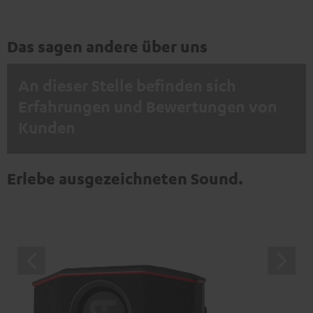
Das sagen andere über uns
An dieser Stelle befinden sich
Erfahrungen und Bewertungen von
Kunden
EINMALIG ZUSTIMMEN UND ANZEIGEN
Erlebe ausgezeichneten Sound.
Externe Inhalte immer anzeigen? In den Daten‑Einstellungen aktivieren
Trustpilot‑Bewertungen sind externe Inhalte. Der
externe Inhalt kann hier mit nur einem Klick angezeigt
werden. Mit dem Anklicken des Inhalts wird zugestimmt,
dass externe Inhalte angezeigt werden. Dabei können
personenbezogene Daten an Drittplattformen