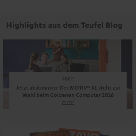
Highlights aus dem Teufel Blog
INSIDE
Jetzt abstimmen: Der MOTIV® XL steht zur
Wahl beim Goldenen Computer 2026
mehr
Unser portabler, aktiver HiFi-Streaming-Speaker
MOTIV® XL kandidiert bei der Leserwahl zum Goldenen
Computer 2026 in der Kategorie „Sound“. Das smarte
Streaming-System vereint hochwertige HiFi-Technik,