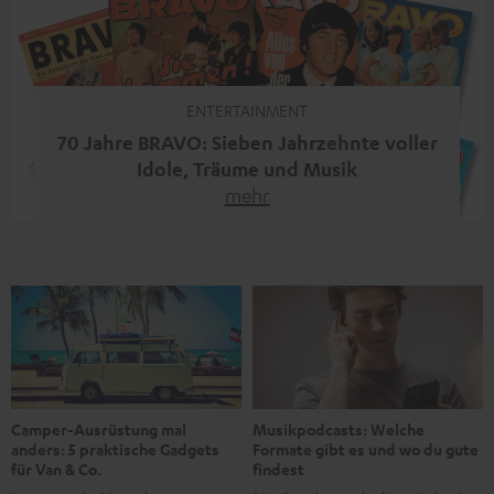
moderne Streaming-Funktionen und hohe Flexibilität in
einem einzigen Gerät – und zeigt, dass man für großen
Sound heute keine klassische HiFi-Anlage mehr braucht.
Du fragst dich, warum der MOTIV® XL deine […]
ENTERTAINMENT
70 Jahre BRAVO: Sieben Jahrzehnte voller
Idole, Träume und Musik
mehr
Wer in den 80ern, 90ern oder frühen 2000ern
aufgewachsen ist, kennt wahrscheinlich dieses Gefühl:
die BRAVO kaufen, durchblättern, Poster aufhängen. Seit
1956 begleitet das Magazin Jugendliche durch Rock und
Pop, kleine Schwärmereien und große Fragen. Zum 70.
Jubiläum werfen wir einen Blick zurück. Vom Filmheft zur
Jugendmarke: Wie die BRAVO ihren Ton fand Als die […]
Musikpodcasts: Welche
Camper-Ausrüstung mal
Formate gibt es und wo du gute
anders: 5 praktische Gadgets
findest
für Van & Co.