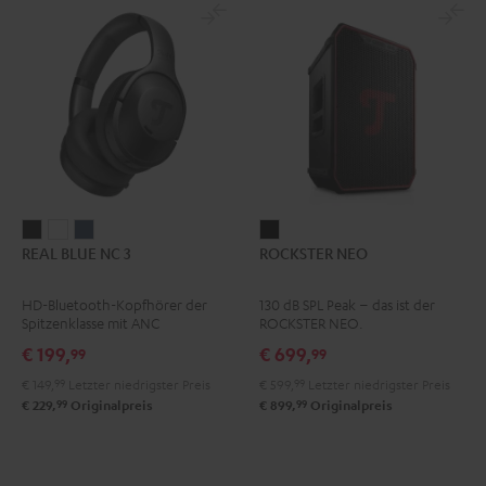
REAL
REAL
REAL
ROCKSTER
REAL BLUE NC 3
ROCKSTER NEO
BLUE
BLUE
BLUE
NEO
NC
NC
NC
Schwarz
HD-Bluetooth-Kopfhörer der
130 dB SPL Peak – das ist der
3
3
3
Spitzenklasse mit ANC
ROCKSTER NEO.
Night
Pearl
Steel
€ 199,
€ 699,
99
99
Black
White
Blue
€ 149,
99
Letzter niedrigster Preis
€ 599,
99
Letzter niedrigster Preis
99
99
€ 229,
Originalpreis
€ 899,
Originalpreis