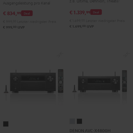
z.B. Ultima, Definion, Theater
Ausgangsleistung pro Kanal
Schwarz
€ 1.339,
99
€ 834,
Deal
99
Deal
€ 1.699,
00
Letzter niedrigster Preis
€ 999,
00
Letzter niedrigster Preis
00
€ 1.699,
UVP
00
€ 999,
UVP
DENON
DENON
DENON
AVC-
AVC-
DENON AVC-X4800H
AVC-