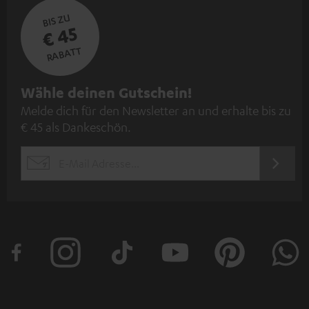
BIS ZU
€ 45
RABATT
N
Wähle deinen Gutschein!
Melde dich für den Newsletter an und erhalte bis zu
e
€ 45 als Dankeschön.
w
s
JETZT
EMAIL
l
ANME
WIDGET
e
t
t
e
r
a