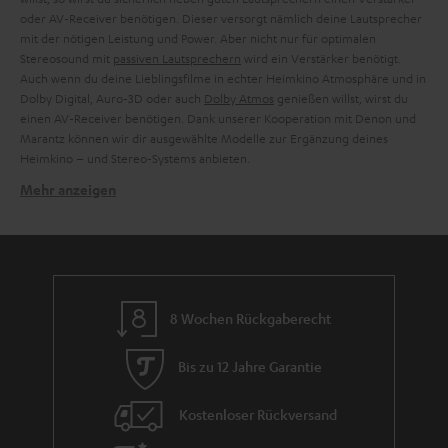
oder AV-Receiver benötigen. Dieser versorgt nämlich deine Lautsprecher
mit der nötigen Leistung und Power. Aber nicht nur für optimalen
Stereosound mit
passiven Lautsprechern
wird ein Verstärker benötigt.
Auch wenn du deine Lieblingsfilme in echter Heimkino Atmosphäre und in
Dolby Digital, Auro-3D oder auch
Dolby Atmos
genießen willst, wirst du
einen AV-Receiver benötigen. Dank unserer Kooperation mit Denon und
Marantz können wir dir ausgewählte Modelle zur Ergänzung deines
Heimkino – und Stereo-Systems anbieten.
Mehr anzeigen
Verwandte Themen in unserem Blog:
Dolby Atmos Receiver – die Anforderungen an das 3D-Format
Soundsystem per Receiver an TV anschließen: So klappt’s
HiFi-Verstärker – Fundament einer jeden Audio-Anlage
CD-Receiver: Was CDs am besten kreisen lässt
8 Wochen Rückgaberecht
Bis zu 12 Jahre Garantie
Kostenloser Rückversand