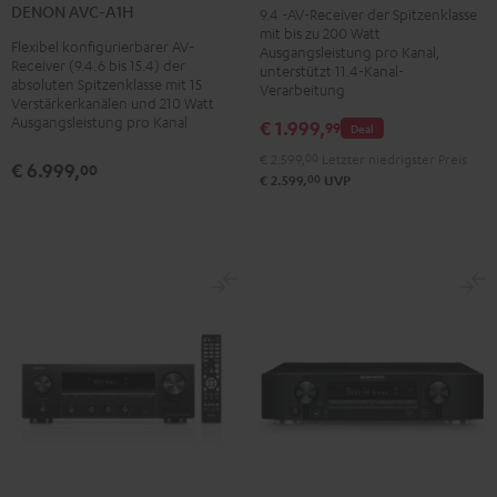
X4800H
X4800H
DENON AVC-A1H
9.4 -AV-Receiver der Spitzenklasse
A1H
mit bis zu 200 Watt
Premium
Schwarz
Flexibel konfigurierbarer AV-
Schwarz
Ausgangsleistung pro Kanal,
Silber
Receiver (9.4.6 bis 15.4) der
unterstützt 11.4-Kanal-
absoluten Spitzenklasse mit 15
Verarbeitung
Verstärkerkanälen und 210 Watt
Ausgangsleistung pro Kanal
€ 1.999,
99
Deal
€ 2.599,
00
Letzter niedrigster Preis
€ 6.999,
00
00
€ 2.599,
UVP