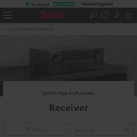
ZUM
NHALT
RINGEN
No
Abs
Startseite
Suche
Artike
im
ALLE ZUBEHÖR PRODUKTE
Waren
Spielfertige Kraftpakete
Receiver
Filtern