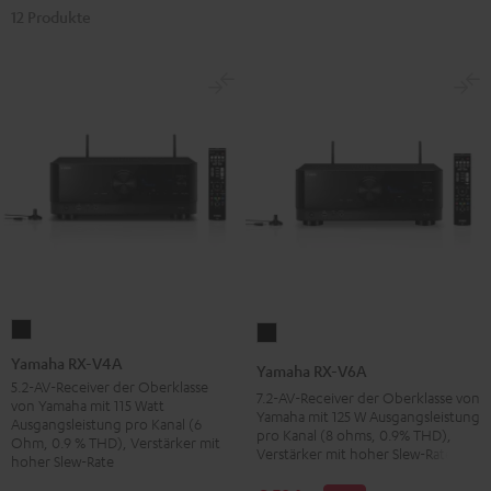
12 Produkte
Yamaha
Yamaha
RX-
RX-
Yamaha RX-V4A
Yamaha RX-V6A
V4A
V6A
5.2-AV-Receiver der Oberklasse
7.2-AV-Receiver der Oberklasse von
von Yamaha mit 115 Watt
Schwarz
Schwarz
Yamaha mit 125 W Ausgangsleistung
Ausgangsleistung pro Kanal (6
pro Kanal (8 ohms, 0.9% THD),
Ohm, 0.9 % THD), Verstärker mit
Verstärker mit hoher Slew-Rate
hoher Slew-Rate