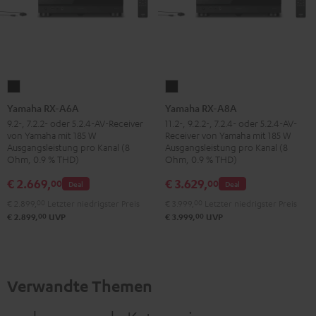
Yamaha
Yamaha
RX-
RX-
Yamaha RX-A6A
Yamaha RX-A8A
A6A
A8A
9.2-, 7.2.2- oder 5.2.4-AV-Receiver
11.2-, 9.2.2-, 7.2.4- oder 5.2.4-AV-
von Yamaha mit 185 W
Receiver von Yamaha mit 185 W
Schwarz
Schwarz
Ausgangsleistung pro Kanal (8
Ausgangsleistung pro Kanal (8
Ohm, 0.9 % THD)
Ohm, 0.9 % THD)
€ 2.669,
€ 3.629,
00
00
Deal
Deal
€ 2.899,
00
Letzter niedrigster Preis
€ 3.999,
00
Letzter niedrigster Preis
00
00
€ 2.899,
UVP
€ 3.999,
UVP
Verwandte Themen