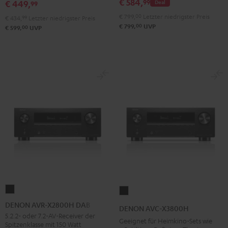
€ 584,
99
€ 449,
Deal
99
€ 799,
00
Letzter niedrigster Preis
€ 434,
99
Letzter niedrigster Preis
00
€ 799,
UVP
00
€ 599,
UVP
DENON
DENON
AVR-
AVC-
DENON AVR-X2800H DAB
DENON AVC-X3800H
X2800H
X3800H
5.2.2- oder 7.2-AV-Receiver der
Geeignet für Heimkino-Sets wie
Spitzenklasse mit 150 Watt
DAB
Schwarz