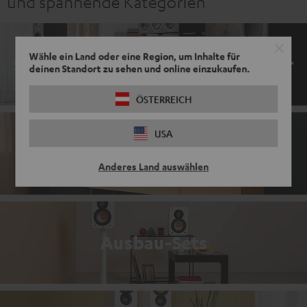
und spannende Kategorien
Wähle ein Land oder eine Region, um Inhalte für
Spielfertige Sets mit AV-Receiver
deinen Standort zu sehen und online einzukaufen.
ÖSTERREICH
USA
Aktivlautsprecher
Anderes Land auswählen
Ausbau-Sets