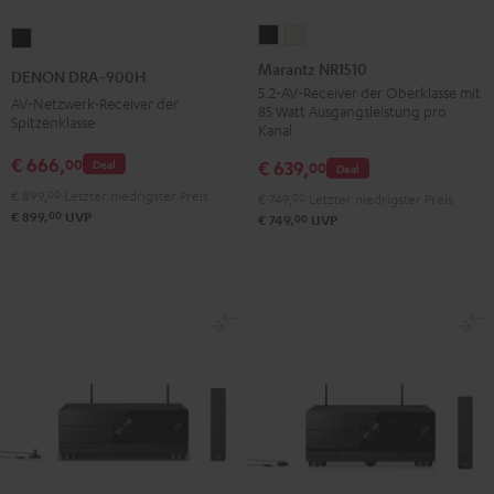
Marantz
Marantz
DENON
NR1510
NR1510
DRA-
Marantz NR1510
DENON DRA-900H
Schwarz
Silber-
900H
5.2-AV-Receiver der Oberklasse mit
AV-Netzwerk-Receiver der
85 Watt Ausgangsleistung pro
Gold
Schwarz
Spitzenklasse
Kanal
€ 666,
00
€ 639,
Deal
00
Deal
€ 899,
00
Letzter niedrigster Preis
€ 749,
00
Letzter niedrigster Preis
00
€ 899,
UVP
00
€ 749,
UVP