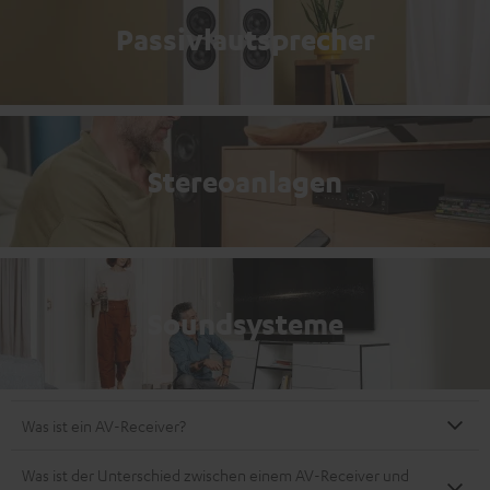
Passivlautsprecher
Stereoanlagen
Soundsysteme
Was ist ein AV-Receiver?
Was ist der Unterschied zwischen einem AV-Receiver und