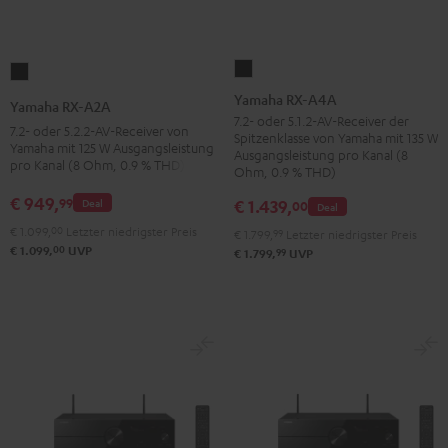
Yamaha
Yamaha
RX-
RX-
Yamaha RX-A4A
Yamaha RX-A2A
A4A
A2A
7.2- oder 5.1.2-AV-Receiver der
7.2- oder 5.2.2-AV-Receiver von
Spitzenklasse von Yamaha mit 135 W
Schwarz
Schwarz
Yamaha mit 125 W Ausgangsleistung
Ausgangsleistung pro Kanal (8
pro Kanal (8 Ohm, 0.9 % THD)
Ohm, 0.9 % THD)
€ 949,
99
€ 1.439,
Deal
00
Deal
€ 1.099,
00
Letzter niedrigster Preis
€ 1.799,
99
Letzter niedrigster Preis
00
€ 1.099,
UVP
99
€ 1.799,
UVP