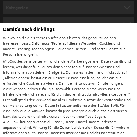
n
Kategorien
m
HEIMKINO
e
Unternehmen
Damit‘s nach dir klingt
l
HEIMKINO-KOMPLETTANLAGEN
Wir wollen dir ein sicheres Surferlebnis bieten, das genau zu deinen
SUPPORT
d
Teufel Onlineshops
Interessen passt. Dafür nutzt Teufel auf diesen Webseiten Cookies und
SOUNDBAR
andere Tracking-Technologien – auch von Dritten - und setzt Dienste zur
u
KARRIERE
Personalisierung ein.
DEUTSCHLAND
n
Mit Cookies verarbeiten wir und andere Marketingpartner Daten von dir und
STEREO
PRESSE & MARKETING
lernen, was dir gefällt - durch dein Verhalten auf unserer Website und
g
ÖSTERREICH
Informationen von deinem Endgerät. Du hast es in der Hand: Klickst du auf
SMART HOME
„Alles ablehnen“
bestätigst du unsere Grundeinstellung, bei der wir nur
GESCHÄFTSKUNDEN
erforderliche Cookies aktivieren. Damit erhältst du zwar Empfehlungen,
SCHWEIZ
BLUETOOTH-LAUTSPRECHER
diese werden jedoch zufällig ausgewählt. Personalisierte Werbung und
PARTNERPROGRAMM
Inhalte, die wirklich relevant für dich sind, erhältst du mit
„Alles akzeptieren“
.
Hier willigst du der Verwendung aller Cookies ein sowie der Weitergabe und
KOPFHÖRER
NIEDERLANDE
der Verarbeitung deiner Daten in Staaten außerhalb der EU/des EWR. Für
BLOG
eine individuelle Auswahl kannst du jede Kategorie auch einzeln aktivieren
BLUETOOTH-KOPFHÖRER
bzw. deaktivieren und mit
„Auswahl übernehmen“
bestätigen.
NEWSLETTER
Alle Einwilligungen kannst du unter „Daten-Einstellungen“ jederzeit
BELGIEN
anpassen und mit Wirkung für die Zukunft widerrufen. Schau dir für weitere
STEREOANLAGEN
STORES
Informationen auch unsere
Datenschutzerklärung
und das
Impressum
an.