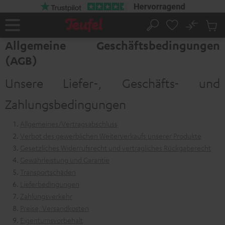
ZUM
NHALT
RINGEN
No
Abs
Startseite
Suche
Artike
Allgemeine Geschäftsbedingungen
im
(AGB)
Waren
Unsere Liefer-, Geschäfts- und
Zahlungsbedingungen
Allgemeines/Vertragsabschluss
Verbot des gewerblichen Weiterverkaufs unserer Produkte
Gesetzliches Widerrufsrecht und vertragliches Rückgaberecht
Gewährleistung und Garantie
Transportschäden
Lieferbedingungen
Zahlungsverkehr
Preise, Versandkosten
Eigentumsvorbehalt