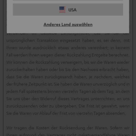
uns angebotene, günstigste Standardlieferung gewählt haben),
USA
unverzüglich und spätestens binnen vierzehn Tagen ab dem Tag
zurückzuzahlen, an dem die Mitteilung über Ihren Widerruf dieses
Anderes Land auswählen
Vertrags bei uns eingegangen ist. Für diese Rückzahlung
verwenden wir dasselbe Zahlungsmittel, das Sie bei der
ursprünglichen Transaktion eingesetzt haben, es sei denn, mit
Ihnen wurde ausdrücklich etwas anderes vereinbart; in keinem
Fall werden Ihnen wegen dieser Rückzahlung Entgelte berechnet.
Wir können die Rückzahlung verweigern, bis wir die Waren wieder
zurückerhalten haben oder bis Sie den Nachweis erbracht haben,
dass Sie die Waren zurückgesandt haben, je nachdem, welches
der frühere Zeitpunkt ist. Sie haben die Waren unverzüglich und in
jedem Fall spätestens binnen vierzehn Tagen ab dem Tag, an dem
Sie uns über den Widerruf dieses Vertrages unterrichten, an uns
zurückzusenden oder zu übergeben. Die Frist ist gewahrt, wenn
Sie die Waren vor Ablauf der Frist von vierzehn Tagen absenden.
Wir tragen die Kosten der Rücksendung der Waren. Sofern wir
Ihnen aufgrund des Vertrages nicht paketversandfähige Waren