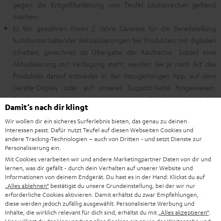
gegen die Entgeltforderung von Teufel Lautsprecher geltend
machen.
b) Wir gewähren Ihnen 2 Jahre Garantie für die Bereitstellung
funktionserhaltender Aktualisierungen bei Produkten mit digitalen
Inhalten, gerechnet ab Übergabe der Kaufsache. Sobald eine
Aktualisierung zur Verfügung steht, werden Sie je nach Art des
Produktes darauf entweder in der dazugehörigen App, auf dem
Geräte-Display oder auf unserer
Support-Seite
hingewiesen.
Darüber hinaus behalten wir uns vor, unsere Produkte mit digitalen
Damit‘s nach dir klingt
Inhalten an die Anforderungen neuer technischer Umgebungen
Wir wollen dir ein sicheres Surferlebnis bieten, das genau zu deinen
(z.B. neue Betriebssysteme) anzupassen und kostenfrei
Interessen passt. Dafür nutzt Teufel auf diesen Webseiten Cookies und
weiterzuentwickeln. Die Haftung für Sachmängel, die infolge von
andere Tracking-Technologien – auch von Dritten - und setzt Dienste zur
Ihrerseits unterlassenen Installationen von Aktualisierungen trotz
Personalisierung ein.
ordnungsgemäßer Bereitstellung und Information seitens Teufel
Mit Cookies verarbeiten wir und andere Marketingpartner Daten von dir und
lernen, was dir gefällt - durch dein Verhalten auf unserer Website und
entstehen, ist ausgeschlossen. Bitte beachten Sie dabei auch Ihre
Informationen von deinem Endgerät. Du hast es in der Hand: Klickst du auf
nachstehenden gesetzlichen Gewährleistungsrechte betreffend
„Alles ablehnen“
bestätigst du unsere Grundeinstellung, bei der wir nur
die Aktualisierungspflicht gemäß § 7 VGG: Bei Waren mit digitalen
erforderliche Cookies aktivieren. Damit erhältst du zwar Empfehlungen,
diese werden jedoch zufällig ausgewählt. Personalisierte Werbung und
Elementen sowie bei digitalen Leistungen haftet Teufel
Inhalte, die wirklich relevant für dich sind, erhältst du mit
„Alles akzeptieren“
.
Lautsprecher auch dafür, dass Ihnen als Verbraucher während der