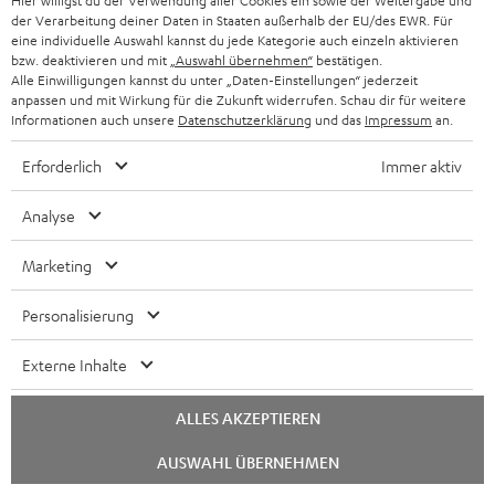
Hier willigst du der Verwendung aller Cookies ein sowie der Weitergabe und
nachstehenden Zeiträume – nach vorheriger Information – jene
der Verarbeitung deiner Daten in Staaten außerhalb der EU/des EWR. Für
eine individuelle Auswahl kannst du jede Kategorie auch einzeln aktivieren
Aktualisierungen zur Verfügung gestellt werden, die notwendig
bzw. deaktivieren und mit
„Auswahl übernehmen“
bestätigen.
sind, damit die Ware oder die digitale Leistung weiterhin dem
Alle Einwilligungen kannst du unter „Daten-Einstellungen“ jederzeit
Vertrag entspricht. Das gilt nicht, soweit Sie als Verbraucher bei
anpassen und mit Wirkung für die Zukunft widerrufen. Schau dir für weitere
Informationen auch unsere
Datenschutzerklärung
und das
Impressum
an.
Vertragsabschluss einer Abweichung von der Aktualisierungspflicht
ausdrücklich und gesondert zustimmen, nachdem Sie von dieser
Erforderlich
Immer aktiv
Abweichung eigens in Kenntnis gesetzt wurden. Die gesetzliche
Aktualisierungspflicht besteht gemäß § 7 Abs 2 VGG, wenn die
Analyse
digitale Leistung nach dem Vertrag einmal oder mehrmals einzeln
bereitzustellen ist, während des Zeitraums, den Sie als
Marketing
Verbraucher aufgrund der Art und des Zwecks der Ware und deren
digitaler Elemente beziehungsweise der digitalen Leistung und
Personalisierung
unter Berücksichtigung der Umstände und der Art des Vertrags
vernünftigerweise erwarten können, oder wenn die digitale
Externe Inhalte
Leistung nach dem Vertrag fortlaufend über einen bestimmten
oder unbestimmten Zeitraum bereitzustellen ist, während der
ALLES AKZEPTIEREN
gesamten Dauer dieser Bereitstellungspflicht, bei Waren mit
Chat
AUSWAHL ÜBERNEHMEN
digitalen Elementen jedoch mindestens für zwei Jahre nach deren
starten