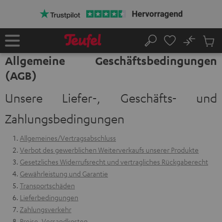
ZUM
NHALT
RINGEN
No
Abs
Startseite
Suche
Artike
Allgemeine Geschäftsbedingungen
im
(AGB)
Waren
Unsere Liefer-, Geschäfts- und
Zahlungsbedingungen
Allgemeines/Vertragsabschluss
Verbot des gewerblichen Weiterverkaufs unserer Produkte
Gesetzliches Widerrufsrecht und vertragliches Rückgaberecht
Gewährleistung und Garantie
Transportschäden
Lieferbedingungen
Zahlungsverkehr
Preise, Versandkosten