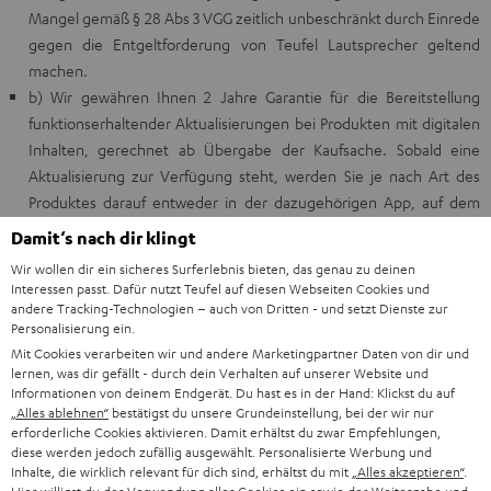
Mangel gemäß § 28 Abs 3 VGG zeitlich unbeschränkt durch Einrede
gegen die Entgeltforderung von Teufel Lautsprecher geltend
machen.
b) Wir gewähren Ihnen 2 Jahre Garantie für die Bereitstellung
funktionserhaltender Aktualisierungen bei Produkten mit digitalen
Inhalten, gerechnet ab Übergabe der Kaufsache. Sobald eine
Aktualisierung zur Verfügung steht, werden Sie je nach Art des
Produktes darauf entweder in der dazugehörigen App, auf dem
Geräte-Display oder auf unserer
Support-Seite
hingewiesen.
Damit‘s nach dir klingt
Darüber hinaus behalten wir uns vor, unsere Produkte mit digitalen
Wir wollen dir ein sicheres Surferlebnis bieten, das genau zu deinen
Inhalten an die Anforderungen neuer technischer Umgebungen
Interessen passt. Dafür nutzt Teufel auf diesen Webseiten Cookies und
(z.B. neue Betriebssysteme) anzupassen und kostenfrei
andere Tracking-Technologien – auch von Dritten - und setzt Dienste zur
Personalisierung ein.
weiterzuentwickeln. Die Haftung für Sachmängel, die infolge von
Mit Cookies verarbeiten wir und andere Marketingpartner Daten von dir und
Ihrerseits unterlassenen Installationen von Aktualisierungen trotz
lernen, was dir gefällt - durch dein Verhalten auf unserer Website und
ordnungsgemäßer Bereitstellung und Information seitens Teufel
Informationen von deinem Endgerät. Du hast es in der Hand: Klickst du auf
entstehen, ist ausgeschlossen. Bitte beachten Sie dabei auch Ihre
„Alles ablehnen“
bestätigst du unsere Grundeinstellung, bei der wir nur
erforderliche Cookies aktivieren. Damit erhältst du zwar Empfehlungen,
nachstehenden gesetzlichen Gewährleistungsrechte betreffend
diese werden jedoch zufällig ausgewählt. Personalisierte Werbung und
die Aktualisierungspflicht gemäß § 7 VGG: Bei Waren mit digitalen
Inhalte, die wirklich relevant für dich sind, erhältst du mit
„Alles akzeptieren“
.