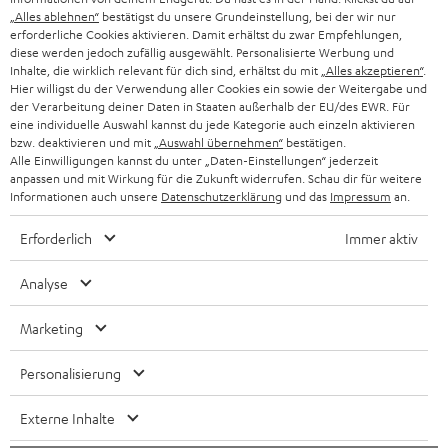
ÖSTERREICH
SMART HOME
„Alles ablehnen“
bestätigst du unsere Grundeinstellung, bei der wir nur
GESCHÄFTSKUNDEN
erforderliche Cookies aktivieren. Damit erhältst du zwar Empfehlungen,
diese werden jedoch zufällig ausgewählt. Personalisierte Werbung und
SCHWEIZ
BLUETOOTH-LAUTSPRECHER
PARTNERPROGRAMM
Inhalte, die wirklich relevant für dich sind, erhältst du mit
„Alles akzeptieren“
.
Hier willigst du der Verwendung aller Cookies ein sowie der Weitergabe und
KOPFHÖRER
der Verarbeitung deiner Daten in Staaten außerhalb der EU/des EWR. Für
NIEDERLANDE
BLOG
eine individuelle Auswahl kannst du jede Kategorie auch einzeln aktivieren
bzw. deaktivieren und mit
„Auswahl übernehmen“
bestätigen.
BLUETOOTH-KOPFHÖRER
NEWSLETTER
Alle Einwilligungen kannst du unter „Daten-Einstellungen“ jederzeit
BELGIEN
anpassen und mit Wirkung für die Zukunft widerrufen. Schau dir für weitere
STEREOANLAGEN
Informationen auch unsere
Datenschutzerklärung
und das
Impressum
an.
STORES
FRANKREICH
LAUTSPRECHER
Erforderlich
Immer aktiv
DEINE VORTEILE BEI TEUFEL
POLEN
ULTIMA-SERIE
Analyse
TEUFEL STORY
IN-EAR-KOPFHÖRER
Marketing
SPANIEN
UNSER MANAGEMENT
FANSHOP
Personalisierung
NACHHALTIGKEIT
ITALIEN
NEUHEITEN
Externe Inhalte
UNSERE WERTE
Technische Änderungen, Tippfehler und Irrtum vorbehalten. Das auf unseren
USA