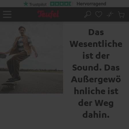
ZUM
NHALT
RINGEN
No
Abs
Die Marke Teufel
Startseite
Suche
Artike
im
Das
Waren
Wesentliche
ist der
Sound. Das
Außergewö
hnliche ist
der Weg
dahin.