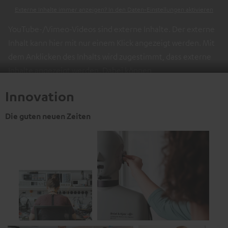
Externe Inhalte immer anzeigen? In den Daten‑Einstellungen aktivieren
YouTube-/Vimeo-Videos sind externe Inhalte. Der externe
Inhalt kann hier mit nur einem Klick angezeigt werden. Mit
dem Anklicken des Inhalts wird zugestimmt, dass externe
Inhalte angezeigt werden. Dabei können
personenbezogene Daten an Drittplattformen übermittelt
Innovation
werden.
Weitere Informationen sind in der
Datenschutzerklärung unter I zu finden
.
Die guten neuen Zeiten