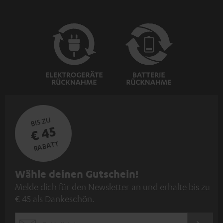
BIS ZU
€ 45
RABATT
N
Wähle deinen Gutschein!
Melde dich für den Newsletter an und erhalte bis zu
e
€ 45 als Dankeschön.
w
s