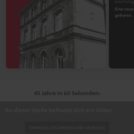
erschwingl
Eine neue
geboren.
45 Jahre in 60 Sekunden:
An dieser Stelle befindet sich ein Video
EINMALIG ZUSTIMMEN UND ANZEIGEN