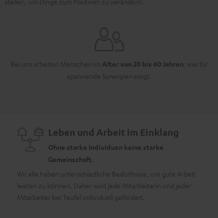
stellen, um Dinge zum Positiven zu verändern.
Bei uns arbeiten Menschen im
Alter von 20 bis 60 Jahren
, was für
spannende Synergien sorgt.
Leben und Arbeit im Einklang
Ohne starke Individuen keine starke
Gemeinschaft.
Wir alle haben unterschiedliche Bedürfnisse, um gute Arbeit
leisten zu können. Daher wird jede Mitarbeiterin und jeder
Als U
Mitarbeiter bei Teufel individuell gefördert.
Veran
auch e