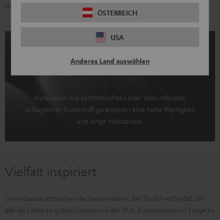
lange Freude daran hast.
ÖSTERREICH
USA
Anderes Land auswählen
Materialien wie synthetisches Leder oder robuster,
schlagfester Kunststoff garantieren eine hohe Wertigkeit
und lange Haltbarkeit.
Vielfalt inspiriert
Denn daraus entstehen die besten Ideen. Bei Teufel verbindet uns
alle die Liebe zu gutem Sound und der Mut, Konventionen in Frage zu