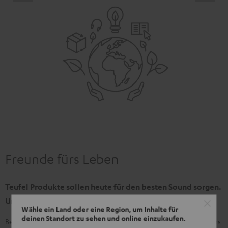
Freunde fürs Leben
Teufel Produkte sollen heute für den besten Sound sorgen.
Und morgen. Und übermorgen.
Wähle ein Land oder eine Region, um Inhalte für
deinen Standort zu sehen und online einzukaufen.
Bei unseren Produkten setzen wir auf Wertigkeit, damit du besonders