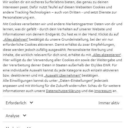
Wir wollen dir ein sicheres Surferlebnis bieten, das genau zu deinen
SUPPORT
d
Teufel Onlineshops
Interessen passt. Dafür nutzt Teufel auf diesen Webseiten Cookies und
SOUNDBAR
andere Tracking-Technologien – auch von Dritten - und setzt Dienste zur
u
KARRIERE
Personalisierung ein.
DEUTSCHLAND
n
Mit Cookies verarbeiten wir und andere Marketingpartner Daten von dir und
STEREO
PRESSE & MARKETING
lernen, was dir gefällt - durch dein Verhalten auf unserer Website und
g
ÖSTERREICH
Informationen von deinem Endgerät. Du hast es in der Hand: Klickst du auf
SMART HOME
„Alles ablehnen“
bestätigst du unsere Grundeinstellung, bei der wir nur
GESCHÄFTSKUNDEN
erforderliche Cookies aktivieren. Damit erhältst du zwar Empfehlungen,
SCHWEIZ
BLUETOOTH-LAUTSPRECHER
diese werden jedoch zufällig ausgewählt. Personalisierte Werbung und
PARTNERPROGRAMM
Inhalte, die wirklich relevant für dich sind, erhältst du mit
„Alles akzeptieren“
.
Hier willigst du der Verwendung aller Cookies ein sowie der Weitergabe und
KOPFHÖRER
der Verarbeitung deiner Daten in Staaten außerhalb der EU/des EWR. Für
NIEDERLANDE
BLOG
eine individuelle Auswahl kannst du jede Kategorie auch einzeln aktivieren
BLUETOOTH-KOPFHÖRER
bzw. deaktivieren und mit
„Auswahl übernehmen“
bestätigen.
NEWSLETTER
Alle Einwilligungen kannst du unter „Daten-Einstellungen“ jederzeit
BELGIEN
anpassen und mit Wirkung für die Zukunft widerrufen. Schau dir für weitere
STEREOANLAGEN
STORES
Informationen auch unsere
Datenschutzerklärung
und das
Impressum
an.
FRANKREICH
LAUTSPRECHER
Erforderlich
Immer aktiv
DEINE VORTEILE BEI TEUFEL
POLEN
ULTIMA-SERIE
Analyse
TEUFEL STORY
IN-EAR-KOPFHÖRER
SPANIEN
UNSER MANAGEMENT