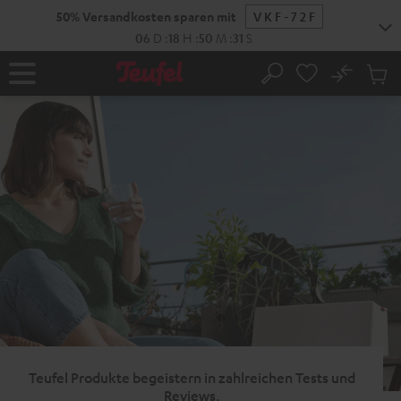
ZUM
50% Versandkosten sparen mit
VKF-72F
NHALT
RINGEN
06
D
:
18
H
:
50
M
:
30
S
No
Abs
Startseite
Suche
Artike
im
Waren
Teufel Produkte begeistern in zahlreichen Tests und
Reviews.