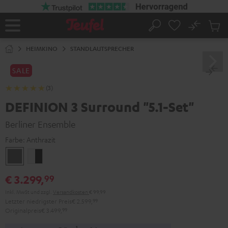
ZUM
NHALT
RINGEN
No
Abs
Startseite
Suche
Artike
im
HEIMKINO
STANDLAUTSPRECHER
Waren
SALE
(3)
DEFINION 3 Surround "5.1-Set"
Berliner Ensemble
Farbe:
Anthrazit
Anthrazit
Weiß
/
€ 3.299,
99
Schwarz
Inkl. MwSt
und zzgl.
Versandkosten
€ 99,99
Letzter niedrigster Preis
€ 2.599,
99
Originalpreis
€ 3.499,
99
1