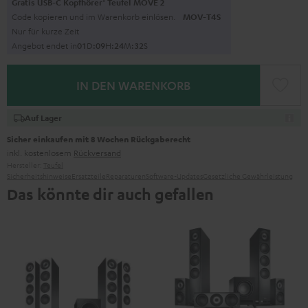
Gratis USB-C Kopfhörer
Teufel MOVE 2
Code kopieren und im Warenkorb einlösen.
MOV-T4S
Nur für kurze Zeit
Angebot endet in
0
1
D
:
0
9
H
:
2
4
M
:
3
1
S
IN DEN WARENKORB
Auf Lager
Sicher einkaufen mit 8 Wochen Rückgaberecht
inkl. kostenlosem
Rückversand
Hersteller:
Teufel
Sicherheitshinweise
Ersatzteile
Reparaturen
Software-Updates
Gesetzliche Gewährleistung
Das könnte dir auch gefallen