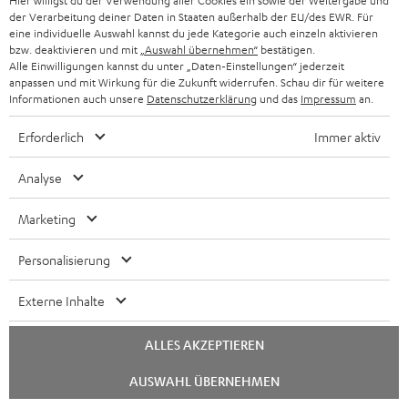
Hier willigst du der Verwendung aller Cookies ein sowie der Weitergabe und
der Verarbeitung deiner Daten in Staaten außerhalb der EU/des EWR. Für
Store Finder
eine individuelle Auswahl kannst du jede Kategorie auch einzeln aktivieren
bzw. deaktivieren und mit
„Auswahl übernehmen“
bestätigen.
Erlebe unsere Produkte hautnah und lass dich persönlich
Alle Einwilligungen kannst du unter „Daten-Einstellungen“ jederzeit
im Store beraten.
anpassen und mit Wirkung für die Zukunft widerrufen. Schau dir für weitere
Informationen auch unsere
Datenschutzerklärung
und das
Impressum
an.
Erforderlich
Immer aktiv
Analyse
Marketing
Personalisierung
Externe Inhalte
BIS ZU
€ 45
ALLES AKZEPTIEREN
RABATT
Chat
AUSWAHL ÜBERNEHMEN
starten