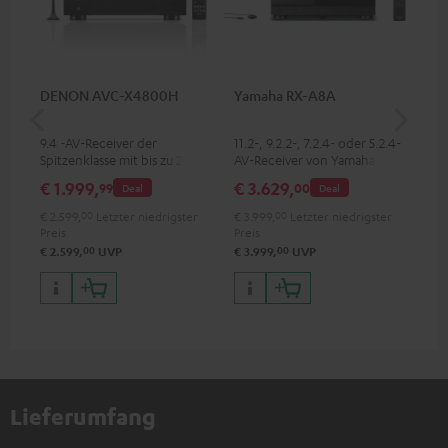
DENON AVC-X4800H
Yamaha RX-A8A
Ya
9.4 -AV-Receiver der
11.2-, 9.2.2-, 7.2.4- oder 5.2.4-
9.2
Spitzenklasse mit bis zu 200
AV-Receiver von Yamaha mit
Rec
Watt Ausgangsleistung pro
185 W Ausgangsleistung pro
W A
€ 1.999,
€ 3.629,
€ 
99
00
Deal
Deal
Kanal, unterstützt 11.4-Kanal-
Kanal (8 Ohm, 0.9 % THD)
(8 
Verarbeitung
€ 2.599,
00
Letzter niedrigster
€ 3.999,
00
Letzter niedrigster
€ 2
Preis
Preis
Pre
00
00
€ 2.599,
UVP
€ 3.999,
UVP
€ 2
Lieferumfang