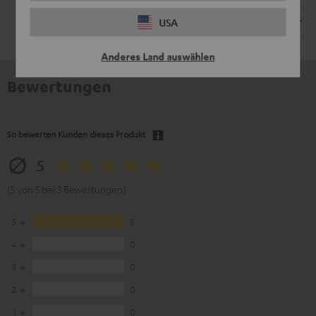
Lautsprecher
USA
Anderes Land auswählen
Bewertungen
So bewerten Kunden dieses Produkt
5
(5 von 5 bei 3 Bewertungen)
5
3
4
0
3
0
2
0
1
0