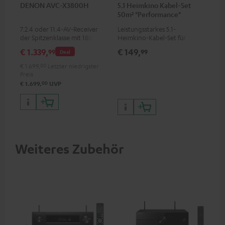
DENON AVC-X3800H
5.1 Heimkino Kabel-Set
50m² "Performance"
C4545S
7.2.4 oder 11.4-AV-Receiver
Leistungsstarkes 5.1-
der Spitzenklasse mit 180 Watt
Heimkino-Kabel-Set für
Ausgangsleistung pro Kanal
Räume bis 50 m²
€ 1.339,
€ 149,
99
99
Deal
€ 1.699,
00
Letzter niedrigster
Preis
00
€ 1.699,
UVP
Weiteres Zubehör