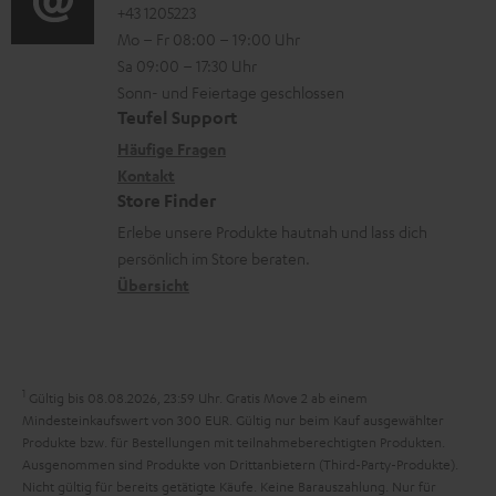
o
o
+43 1205223
i
n
Mo – Fr 08:00 – 19:00 Uhr
-
n
o
z
Sa 09:00 – 17:30 Uhr
L
t
n
u
Sonn- und Feiertage geschlossen
e
a
e
Teufel Support
m
x
k
n
Häufige Fragen
V
i
Kontakt
t
z
e
Store Finder
k
d
u
r
Erlebe unsere Produkte hautnah und lass dich
o
a
r
s
persönlich im Store beraten.
n
t
G
Übersicht
a
e
a
n
n
r
d
a
1
Gültig bis 08.08.2026, 23:59 Uhr. Gratis Move 2 ab einem
n
Mindesteinkaufswert von 300 EUR. Gültig nur beim Kauf ausgewählter
Produkte bzw. für Bestellungen mit teilnahmeberechtigten Produkten.
t
Ausgenommen sind Produkte von Drittanbietern (Third-Party-Produkte).
i
Nicht gültig für bereits getätigte Käufe. Keine Barauszahlung. Nur für