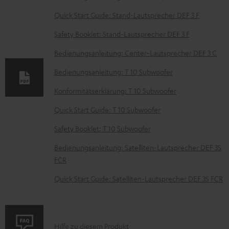
k
Quick Start Guide: Stand-Lautsprecher DEF 3 F
u
Safety Booklet: Stand-Lautsprecher DEF 3 F
m
e
Bedienungsanleitung: Center-Lautsprecher DEF 3 C
n
Bedienungsanleitung: T 10 Subwoofer
t
Konformitätserklärung: T 10 Subwoofer
e
Quick Start Guide: T 10 Subwoofer
z
Safety Booklet: T 10 Subwoofer
u
m
Bedienungsanleitung: Satelliten-Lautsprecher DEF 3S
H
FCR
e
Quick Start Guide: Satelliten-Lautsprecher DEF 3S FCR
r
u
n
P
Hilfe zu diesem Produkt