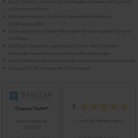
Musik, Filmton- und Gaming-Wiedergabe in Stereo und Surround
auf höchstem Niveau
Patentiertes Koaxial-Chassis für beste Räumlichkeit und
Abbildungsqualität
Außergewöhnlich präzise Wiedergabe bei überragender Dynamik
& Tiefbass
Mächtiger Subwoofer, wahlweise als Front- oder Downfire-
Subwoofer verwendbar, optional kabellos ansteuerbar
Edler Schleiflack, sportlich-schlanke, aufwendig versteifte Gehäuse
Geeignet für AV-Receiver der Spitzenklasse
5
"Chapeau Teufel!"
(5 von 5 bei 3 Bewertungen)
www.imaedia.de
15.05.2017