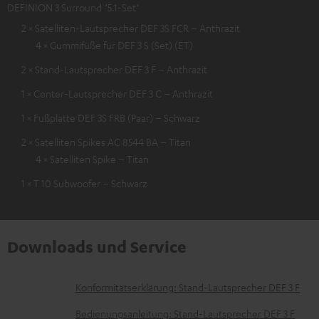
DEFINION 3 Surround "5.1-Set"
2 × Satelliten-Lautsprecher DEF 3S FCR – Anthrazit
4 × Gummifüße für DEF 3 S (Set) (ET)
2 × Stand-Lautsprecher DEF 3 F – Anthrazit
1 × Center-Lautsprecher DEF 3 C – Anthrazit
1 × Fußplatte DEF 3S FRB (Paar) – Schwarz
2 × Satelliten Spikes AC 8544 BA – Titan
4 × Satelliten Spike – Titan
1 × T 10 Subwoofer – Schwarz
Downloads und Service
D
Konformitätserklärung: Stand-Lautsprecher DEF 3 F
o
Bedienungsanleitung: Stand-Lautsprecher DEF 3 F