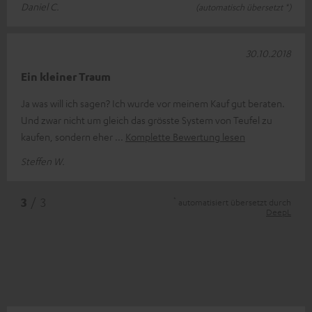
Daniel C.
(automatisch übersetzt *)
30.10.2018
Ein kleiner Traum
Ja was will ich sagen? Ich wurde vor meinem Kauf gut beraten.
Und zwar nicht um gleich das grösste System von Teufel zu
kaufen, sondern eher
Komplette Bewertung lesen
Steffen W.
*
3
/ 3
automatisiert übersetzt durch
DeepL