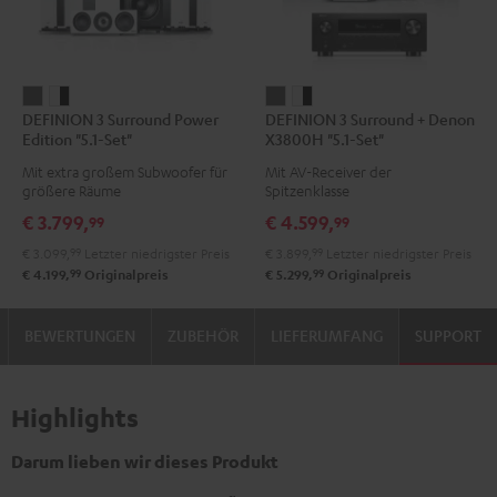
DEFINION
DEFINION
DEFINION
DEFINION
DEFINION 3 Surround Power
DEFINION 3 Surround + Denon
3
3
3
3
Edition "5.1-Set"
X3800H "5.1-Set"
Surround
Surround
Surround
Surround
Mit extra großem Subwoofer für
Mit AV-Receiver der
Power
Power
+
+
größere Räume
Spitzenklasse
Edition
Edition
Denon
Denon
€ 3.799,
€ 4.599,
99
99
"5.1-
"5.1-
X3800H
X3800H
€ 3.099,
99
Letzter niedrigster Preis
€ 3.899,
99
Letzter niedrigster Preis
Set"
Set"
"5.1-
"5.1-
99
99
€ 4.199,
Originalpreis
€ 5.299,
Originalpreis
Anthrazit
Weiß
Set"
Set"
/
Anthrazit
Weiß
BEWERTUNGEN
ZUBEHÖR
LIEFERUMFANG
SUPPORT
Schwarz
/
Schwarz
Highlights
Darum lieben wir dieses Produkt