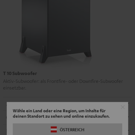
T 10 Subwoofer
Aktiv-Subwoofer: als Frontfire- oder Downfire-Subwoofer
einsetzbar.
Abmessungen
Wähle ein Land oder eine Region, um Inhalte für
deinen Standort zu sehen und online einzukaufen.
Anschlüsse
ÖSTERREICH
Elektronik