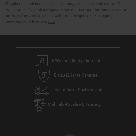
Privatkunden. Nicht mit anderen Aktionsgutscheinen kombinierbar. Der
e
Weiterverkauf von Aktionsgutscheinen ist untersagt. Der Gutschein verliert
im Falle eines Verkaufs seine Gültigkeit. Die genauen Bedingungen
entnehmen Sie bitte den
AGB
.
8 Wochen Rückgaberecht
Bis zu 12 Jahre Garantie
Kostenloser Rückversand
Mehr als 45 Jahre Erfahrung