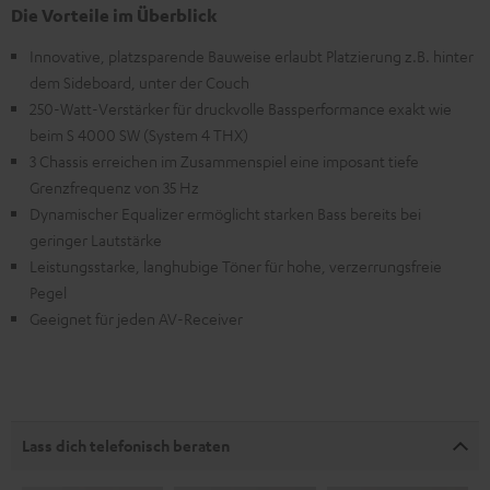
Die Vorteile im Überblick
Innovative, platzsparende Bauweise erlaubt Platzierung z.B. hinter
dem Sideboard, unter der Couch
250-Watt-Verstärker für druckvolle Bassperformance exakt wie
beim S 4000 SW (System 4 THX)
3 Chassis erreichen im Zusammenspiel eine imposant tiefe
Grenzfrequenz von 35 Hz
Dynamischer Equalizer ermöglicht starken Bass bereits bei
geringer Lautstärke
Leistungsstarke, langhubige Töner für hohe, verzerrungsfreie
Pegel
Geeignet für jeden AV-Receiver
Lass dich telefonisch beraten