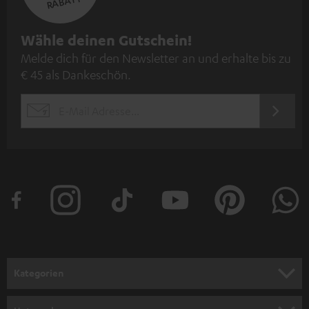
RABATT
N
Wähle deinen Gutschein!
Melde dich für den Newsletter an und erhalte bis zu
e
€ 45 als Dankeschön.
w
s
JETZT
EMAIL
l
ANME
WIDGET
e
t
t
e
r
a
n
Kategorien
m
HEIMKINO
e