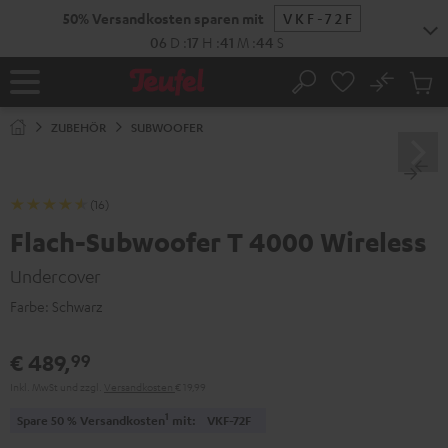
ZUM
50% Versandkosten sparen mit
VKF-72F
NHALT
RINGEN
06
D
:
17
H
:
41
M
:
43
S
No
Abs
Startseite
Suche
Artike
im
ZUBEHÖR
SUBWOOFER
Waren
(16)
Flach-Subwoofer T 4000 Wireless
Undercover
Farbe:
Schwarz
€ 489,
99
Inkl. MwSt
und zzgl.
Versandkosten
€ 19,99
1
Spare 50 % Versandkosten
mit:
VKF-72F