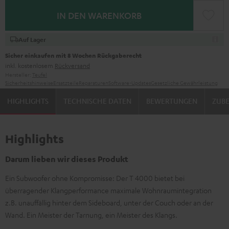
IN DEN WARENKORB
Auf Lager
Sicher einkaufen mit 8 Wochen Rückgaberecht
inkl. kostenlosem
Rückversand
Hersteller:
Teufel
Sicherheitshinweise
Ersatzteile
Reparaturen
Software-Updates
Gesetzliche Gewährleistung
HIGHLIGHTS
TECHNISCHE DATEN
BEWERTUNGEN
ZUB
Highlights
Darum lieben wir dieses Produkt
Ein Subwoofer ohne Kompromisse: Der T 4000 bietet bei
überragender Klangperformance maximale Wohnraumintegration
z.B. unauffällig hinter dem Sideboard, unter der Couch oder an der
Wand. Ein Meister der Tarnung, ein Meister des Klangs.