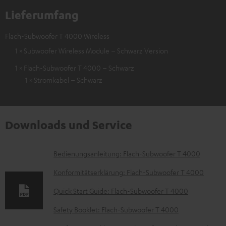
Lieferumfang
Flach-Subwoofer T 4000 Wireless
1 × Subwoofer Wireless Module – Schwarz Version
1 × Flach-Subwoofer T 4000 – Schwarz
1 × Stromkabel – Schwarz
Downloads und Service
D
Bedienungsanleitung: Flach-Subwoofer T 4000
o
Konformitätserklärung: Flach-Subwoofer T 4000
k
Quick Start Guide: Flach-Subwoofer T 4000
u
Safety Booklet: Flach-Subwoofer T 4000
m