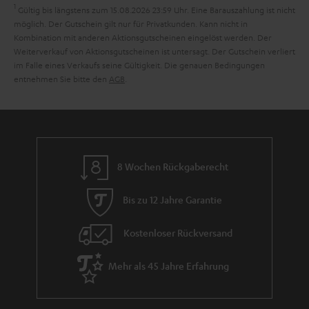
a
1
Gültig bis längstens zum 15.08.2026 23:59 Uhr.
Eine Barauszahlung ist nicht
n
möglich. Der Gutschein gilt nur für Privatkunden. Kann nicht in
Kombination mit anderen Aktionsgutscheinen eingelöst werden. Der
t
Weiterverkauf von Aktionsgutscheinen ist untersagt. Der Gutschein verliert
i
im Falle eines Verkaufs seine Gültigkeit. Die genauen Bedingungen
entnehmen Sie bitte den
AGB
.
e
8 Wochen Rückgaberecht
Bis zu 12 Jahre Garantie
Kostenloser Rückversand
Mehr als 45 Jahre Erfahrung