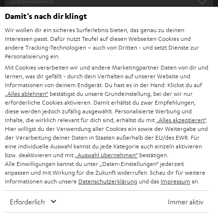
Unternehmen
l
Damit‘s nach dir klingt
HEIMKINO-KOMPLETTANLAGEN
SUPPORT
d
Teufel Onlineshops
Wir wollen dir ein sicheres Surferlebnis bieten, das genau zu deinen
Interessen passt. Dafür nutzt Teufel auf diesen Webseiten Cookies und
SOUNDBAR
u
KARRIERE
andere Tracking-Technologien – auch von Dritten - und setzt Dienste zur
DEUTSCHLAND
n
Personalisierung ein.
STEREO
PRESSE & MARKETING
Mit Cookies verarbeiten wir und andere Marketingpartner Daten von dir und
g
lernen, was dir gefällt - durch dein Verhalten auf unserer Website und
ÖSTERREICH
SMART HOME
Informationen von deinem Endgerät. Du hast es in der Hand: Klickst du auf
GESCHÄFTSKUNDEN
„Alles ablehnen“
bestätigst du unsere Grundeinstellung, bei der wir nur
erforderliche Cookies aktivieren. Damit erhältst du zwar Empfehlungen,
SCHWEIZ
BLUETOOTH-LAUTSPRECHER
PARTNERPROGRAMM
diese werden jedoch zufällig ausgewählt. Personalisierte Werbung und
Inhalte, die wirklich relevant für dich sind, erhältst du mit
„Alles akzeptieren“
.
KOPFHÖRER
Hier willigst du der Verwendung aller Cookies ein sowie der Weitergabe und
NIEDERLANDE
BLOG
der Verarbeitung deiner Daten in Staaten außerhalb der EU/des EWR. Für
eine individuelle Auswahl kannst du jede Kategorie auch einzeln aktivieren
BLUETOOTH-KOPFHÖRER
NEWSLETTER
bzw. deaktivieren und mit
„Auswahl übernehmen“
bestätigen.
BELGIEN
Alle Einwilligungen kannst du unter „Daten-Einstellungen“ jederzeit
STEREOANLAGEN
anpassen und mit Wirkung für die Zukunft widerrufen. Schau dir für weitere
STORES
Informationen auch unsere
Datenschutzerklärung
und das
Impressum
an.
FRANKREICH
LAUTSPRECHER
DEINE VORTEILE BEI TEUFEL
Erforderlich
Immer aktiv
POLEN
ULTIMA-SERIE
TEUFEL STORY