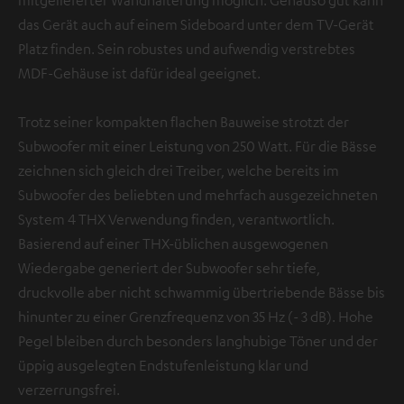
mitgelieferter Wandhalterung möglich. Genauso gut kann
das Gerät auch auf einem Sideboard unter dem TV-Gerät
Platz finden. Sein robustes und aufwendig verstrebtes
MDF-Gehäuse ist dafür ideal geeignet.
Trotz seiner kompakten flachen Bauweise strotzt der
Subwoofer mit einer Leistung von 250 Watt. Für die Bässe
zeichnen sich gleich drei Treiber, welche bereits im
Subwoofer des beliebten und mehrfach ausgezeichneten
System 4 THX Verwendung finden, verantwortlich.
Basierend auf einer THX-üblichen ausgewogenen
Wiedergabe generiert der Subwoofer sehr tiefe,
druckvolle aber nicht schwammig übertriebende Bässe bis
hinunter zu einer Grenzfrequenz von 35 Hz (- 3 dB). Hohe
Pegel bleiben durch besonders langhubige Töner und der
üppig ausgelegten Endstufenleistung klar und
verzerrungsfrei.