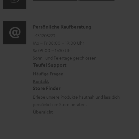
r
i
l
u
m
o
a
d
a
n
d
i
K
Persönliche Kaufberatung
t
e
e
o
o
+43 1205223
i
n
n
Mo – Fr 08:00 – 19:00 Uhr
-
n
o
z
Sa 09:00 – 17:30 Uhr
L
t
n
u
Sonn- und Feiertage geschlossen
e
a
e
Teufel Support
m
x
k
n
Häufige Fragen
V
i
Kontakt
t
z
e
Store Finder
k
d
u
r
Erlebe unsere Produkte hautnah und lass dich
o
a
r
s
persönlich im Store beraten.
n
t
G
Übersicht
a
e
a
n
n
r
d