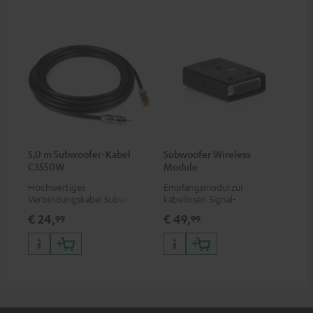
5,0 m Subwoofer-Kabel
Subwoofer Wireless
C3550W
Module
Hochwertiges
Empfangsmodul zur
Verbindungskabel Subwoofer
kabellosen Signal-
Cinch Mono
Übertragung, geeignet für
€ 24,
€ 49,
99
99
Subwoofer T 4000/S 6000