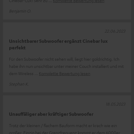
Cinebar-Lux! Sehr zu
Komplette Bewertung lesen
Benjamin O.
22.06.2023
Unsichtbarer Subwoofer ergänzt Cinebar lux
perfekt
Für den Subwoofer nicht sehen will, liegt hier goldrichtig. Ich
habe ihn nun unsichtbar unter meiner Couch installiert und mit
dem Wireless
Komplette Bewertung lesen
Stephan K.
18.05.2023
Unauffäliger aber kräftiger Subwoofer
Trotz der kleinen / flachem Bauform macht er krach wie ein
großer. Einzig bei der Grenzfrequenz kommt er dem 6000er