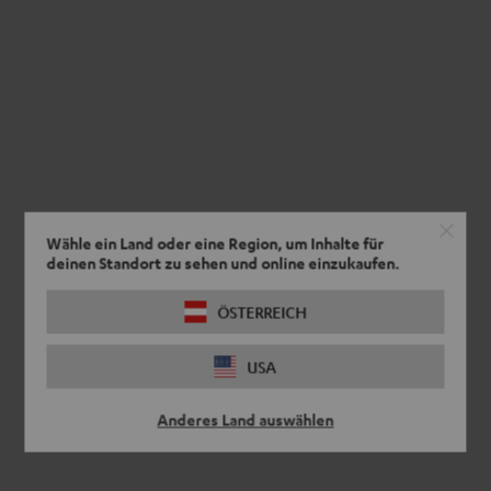
Daten an Drittplattformen übermittelt werden.
Weitere
Informationen sind in der Datenschutzerklärung unter I zu
finden
.
Wähle ein Land oder eine Region, um Inhalte für
deinen Standort zu sehen und online einzukaufen.
ÖSTERREICH
USA
Anderes Land auswählen