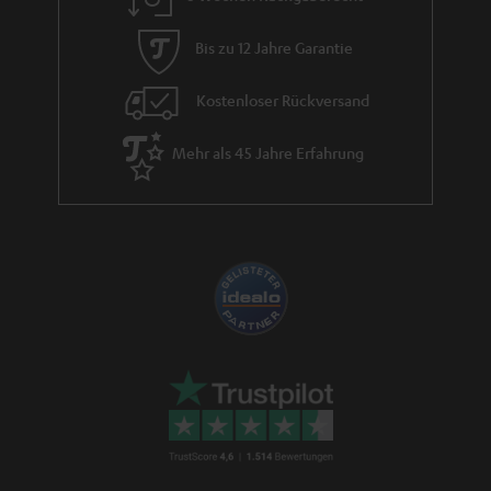
zusätzlicher
diese Aufgabe übernehmen. Mit einer Soundbar
Subwoofer
kannst du schnell, bequem und platzsparend dein
Blu-ray-Heimkinosystem
Bis zu 12 Jahre Garantie
in wenigen Minuten zuhause aufbauen.
Doch nicht nur Filme, Shows oder Sportübertragungen aus dem
Kostenloser Rückversand
Fernsehprogramm kommen mit diesen Soundsystemen klanglich zur
Geltung, sondern auch der Sound deiner Games oder Musik-CDs wird
präzise und kraftvoll aufgewertet. Dadurch sind 2.1. Heimkinoanlagen auch
Mehr als 45 Jahre Erfahrung
beliebt für die Ton-Wiedergabe von Internetvideos und Streaming
Angeboten (YouTube, Netflix, Amazon Prime, Disney + etc.) oder beim
Spielen von Games auf einem PC. Besonders imposant ist dies bei der
CINEBAR PRO der Fall, die gleich acht riesige hoch performante Töner und
sechs Endstufen mit einer Gesamtleistung von 200 Watt (RMS) verbaut hat
und so diese Soundbar zu einem Klangerlebnis der High-End-Klasse
werden lässt. Zusätzliche Side-Firing-Speaker erzeugen mit Hilfe unserer
Dynamore® Ultra Technologie den virtuellen Surround Sound für deine
Blockbuster. Diese leistungsfähige Soundbar lässt sich mit nur wenigen
Handgriffen mit deinem TV verbinden. Ein HDMI Kabel zum HDMI ARC
Anschluss des TVs reicht bereits aus. Der externe Subwoofer mit seinem
250mm Tieftöner wird kabellos per Funk angesteuert und liefert die
zusätzliche Power für Spezialeffekte und natürlich den Bass für deine
Lieblingssongs. Umfangreiche Anschlussmöglichkeiten wie Toslink, Cinch,
HDMI Eingänge für DVD Player, Spielekonsolen oder externe Receiver,