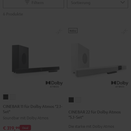
Filtern
6 Produkte
NEU
CINEBAR
CINEBAR
CINEBAR
CINEBAR
11
11
CINEBAR 11 für Dolby Atmos "2.1-
22
22
Set"
für
für
CINEBAR 22 für Dolby Atmos
für
für
"5.1-Set"
Soundbar mit Dolby Atmos
Dolby
Dolby
Dolby
Dolby
Atmos
Atmos
Die starke mit Dolby Atmos
€ 319,
99
Deal
Atmos
Atmos