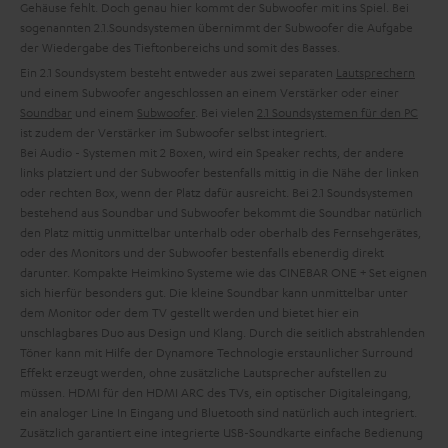
Gehäuse fehlt. Doch genau hier kommt der Subwoofer mit ins Spiel. Bei
sogenannten 2.1.Soundsystemen übernimmt der Subwoofer die Aufgabe
der Wiedergabe des Tieftonbereichs und somit des Basses.
Ein 2.1 Soundsystem besteht entweder aus zwei separaten
Lautsprechern
und einem Subwoofer angeschlossen an einem Verstärker oder einer
Soundbar
und einem
Subwoofer
. Bei vielen
2.1 Soundsystemen für den PC
ist zudem der Verstärker im Subwoofer selbst integriert.
Bei Audio - Systemen mit 2 Boxen, wird ein Speaker rechts, der andere
links platziert und der Subwoofer bestenfalls mittig in die Nähe der linken
oder rechten Box, wenn der Platz dafür ausreicht. Bei 2.1 Soundsystemen
bestehend aus Soundbar und Subwoofer bekommt die Soundbar natürlich
den Platz mittig unmittelbar unterhalb oder oberhalb des Fernsehgerätes,
oder des Monitors und der Subwoofer bestenfalls ebenerdig direkt
darunter. Kompakte Heimkino Systeme wie das CINEBAR ONE + Set eignen
sich hierfür besonders gut. Die kleine Soundbar kann unmittelbar unter
dem Monitor oder dem TV gestellt werden und bietet hier ein
unschlagbares Duo aus Design und Klang. Durch die seitlich abstrahlenden
Töner kann mit Hilfe der Dynamore Technologie erstaunlicher Surround
Effekt erzeugt werden, ohne zusätzliche Lautsprecher aufstellen zu
müssen. HDMI für den HDMI ARC des TVs, ein optischer Digitaleingang,
ein analoger Line In Eingang und Bluetooth sind natürlich auch integriert.
Zusätzlich garantiert eine integrierte USB-Soundkarte einfache Bedienung