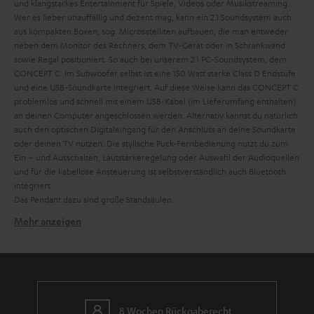
und klangstarkes Entertainment für Spiele, Videos oder Musikstreaming.
Wer es lieber unauffällig und dezent mag, kann ein 2.1 Soundsystem auch
aus kompakten Boxen, sog. Microsatelliten aufbauen, die man entweder
neben dem Monitor des Rechners, dem TV-Gerät oder in Schrankwand
sowie Regal positioniert. So auch bei unserem 2.1 PC-Soundsystem, dem
CONCEPT C. Im Subwoofer selbst ist eine 150 Watt starke Class D Endstufe
und eine USB-Soundkarte integriert. Auf diese Weise kann das CONCEPT C
problemlos und schnell mit einem USB-Kabel (im Lieferumfang enthalten)
an deinen Computer angeschlossen werden. Alternativ kannst du natürlich
auch den optischen Digitaleingang für den Anschluss an deine Soundkarte
oder deinen TV nutzen. Die stylische Puck-Fernbedienung nutzt du zum
Ein – und Ausschalten, Lautstärkeregelung oder Auswahl der Audioquellen
und für die kabellose Ansteuerung ist selbstverständlich auch Bluetooth
integriert.
Das Pendant dazu sind große Standsäulen.
Mehr anzeigen
Heimkino mit 2.1 Soundsystemen
Wer keinen Platz für fünf oder mehr Lautsprecher im Wohnzimmer hat
oder schlichtweg nicht so viele Lautsprecher möchte, ist mit einem 2.1-
Heimkino-System gut beraten. Die günstige und kompakte Alternative zu
einem 5.1 Surround-System ist die Soundbar. Falls diese nicht selbst den
Tieftonbereich wiedergeben kann, wie z.B. die CINEBAR ULTIMA, muss ein
8 Wochen Rückgaberecht