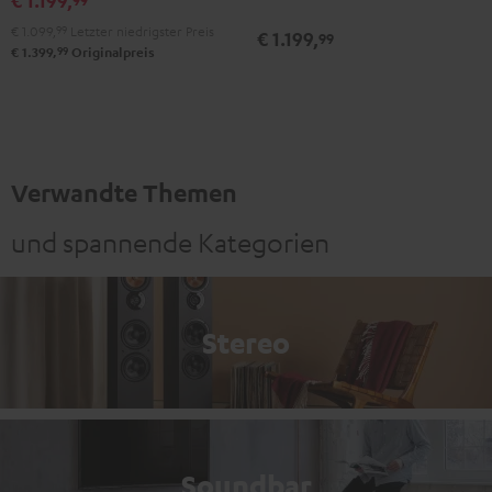
Weiß
Schwarz
Weiß
€ 1.099,
99
Letzter niedrigster Preis
€ 1.199,
99
99
€ 1.399,
Originalpreis
Verwandte Themen
und spannende Kategorien
Stereo
Soundbar