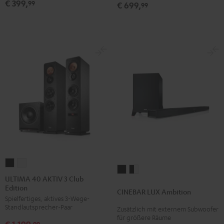
für
für
€ 399,
99
€ 699,
99
Dolby
Dolby
Atmos
Atmos
"5.1-
"5.1-
Set"
Set"
Schwarz
Weiß
ULTIMA
ULTIMA
CINEBAR
CINEBAR
40
40
ULTIMA 40 AKTIV 3 Club
LUX
LUX
Edition
AKTIV
AKTIV
CINEBAR LUX Ambition
Ambition
Ambition
Spielfertiges, aktives 3-Wege-
3
3
Schwarz
Schwarz
Standlautsprecher-Paar
Zusätzlich mit externem Subwoofer
Club
Club
für größere Räume
/
€ 1.199,
Edition
Edition
99