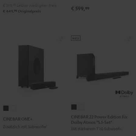
"2.1-
"2.1-
"5.1-
"5.1-
€ 399,
99
Letzter niedrigster Preis
€ 599,
99
Set"
Set"
99
€ 449,
Originalpreis
Set"
Set"
Schwarz
Weiß
Schwarz
Weiß
NEU
CINEBAR
CINEBAR
CINEBAR
CINEBAR
22
22
ONE+
ONE+
CINEBAR 22 Power Edition für
CINEBAR ONE+
Dolby Atmos "5.1-Set"
Power
Power
Black
White
Zusätzlich mit Subwoofer
Mit stärkerem T 10 Subwoofer
Edition
Edition