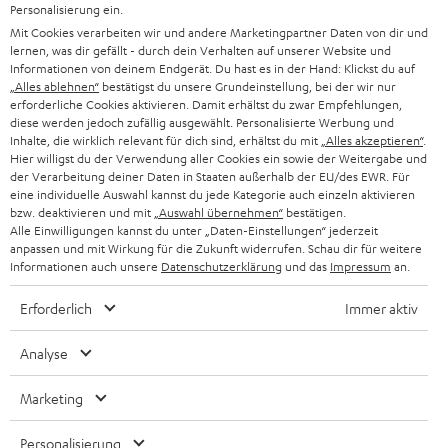
Personalisierung ein.
Subwoofer richtig anschließen
Mit Cookies verarbeiten wir und andere Marketingpartner Daten von dir und
Surround-Sound: Technologien und Unterschiede
lernen, was dir gefällt - durch dein Verhalten auf unserer Website und
3D-Soundbars – kleine Riegel, raumfüllender Klang
Informationen von deinem Endgerät. Du hast es in der Hand: Klickst du auf
„Alles ablehnen“
bestätigst du unsere Grundeinstellung, bei der wir nur
erforderliche Cookies aktivieren. Damit erhältst du zwar Empfehlungen,
diese werden jedoch zufällig ausgewählt. Personalisierte Werbung und
Inhalte, die wirklich relevant für dich sind, erhältst du mit
„Alles akzeptieren“
.
BIS ZU
Hier willigst du der Verwendung aller Cookies ein sowie der Weitergabe und
€ 45
der Verarbeitung deiner Daten in Staaten außerhalb der EU/des EWR. Für
eine individuelle Auswahl kannst du jede Kategorie auch einzeln aktivieren
RABATT
bzw. deaktivieren und mit
„Auswahl übernehmen“
bestätigen.
Alle Einwilligungen kannst du unter „Daten-Einstellungen“ jederzeit
anpassen und mit Wirkung für die Zukunft widerrufen. Schau dir für weitere
N
Wähle deinen Gutschein!
Informationen auch unsere
Datenschutzerklärung
und das
Impressum
an.
Melde dich für den Newsletter an und erhalte bis zu
e
€ 45 als Dankeschön.
Erforderlich
Immer aktiv
w
s
Analyse
JETZT
EMAIL
l
ANME
WIDGET
Marketing
e
t
Personalisierung