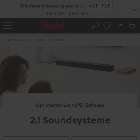
ZUM
50% Versandkosten sparen mit
VKF-72F
NHALT
RINGEN
06
D
:
12
H
:
06
M
:
31
S
No
Abs
Startseite
Suche
Artike
im
ALLE LAUTSPRECHER PRODUKTE
Waren
Optimierter Sound für Zuhause
2.1 Soundsysteme