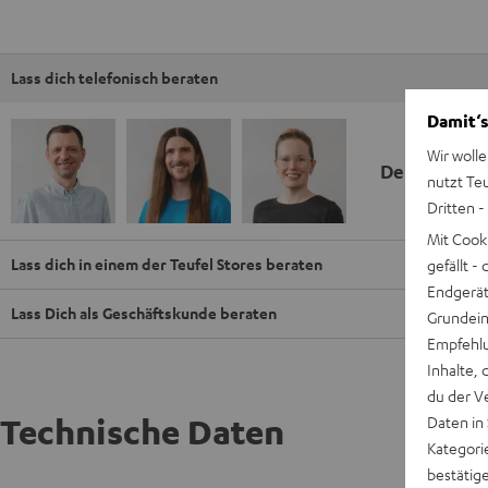
Lass dich telefonisch beraten
Damit‘s
Wir wolle
Deine Kauf
nutzt Te
Dritten -
Mit Cook
Lass dich in einem der Teufel Stores beraten
gefällt 
Endgerät.
Lass Dich als Geschäftskunde beraten
Grundeins
Empfehlu
Inhalte, 
du der V
Technische Daten
Daten in
Kategori
bestätig