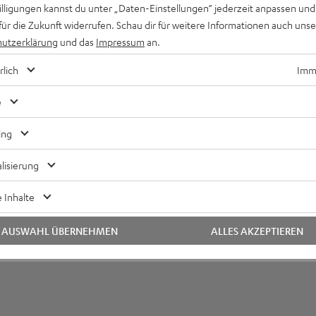
ng auf Kopfhöreranschluss Kabel
willigungen kannst du unter „Daten-Einstellungen“ jederzeit anpassen und
für die Zukunft widerrufen. Schau dir für weitere Informationen auch uns
utzerklärung
und das
Impressum
an.
rlich
Imme
e
ing
lisierung
 Inhalte
AUSWAHL ÜBERNEHMEN
ALLES AKZEPTIEREN