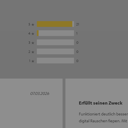
5
21
4
1
3
0
2
0
1
0
07.03.2026
Erfüllt seinen Zweck
Funktioniert deutlich besse
digital Rauschen fiepen. Mi