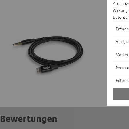
Lightni
Alle Ein
Wirkung 
Datensch
Erforde
Analys
Market
Persona
Externe
Bewertungen