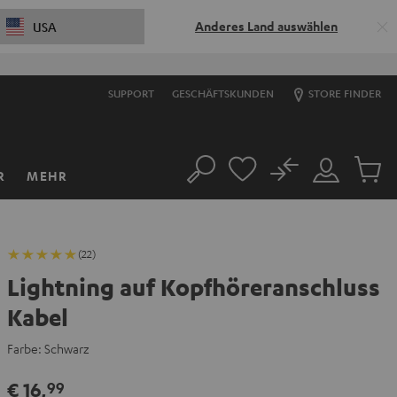
Anderes Land auswählen
USA
SUPPORT
GESCHÄFTSKUNDEN
STORE FINDER
No
R
MEHR
Suche
Mein
Artikel
Konto
im
Warenk
(22)
Lightning auf Kopfhöreranschluss
Kabel
Farbe:
Schwarz
€ 16,
99