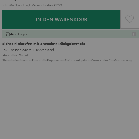
Inkl. MwSt
und zzgl.
Versandkosten
€ 2,99
IN DEN WARENKORB
Auf Lager
Sicher einkaufen mit 8 Wochen Rückgaberecht
inkl. kostenlosem
Rückversand
Hersteller:
Teufel
Sicherheitshinweise
Ersatzteile
Reparaturen
Software-Updates
Gesetzliche Gewährleistung