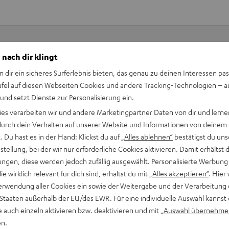
 nach dir klingt
Keinen Store in der Nähe? Kein Problem,
n dir ein sicheres Surferlebnis bieten, das genau zu deinen Interessen pas
beratung
beraten dich auch persönlich am Telefo
ufel auf diesen Webseiten Cookies und andere Tracking-Technologien – 
Hier Termin buchen
 und setzt Dienste zur Personalisierung ein.
ies verarbeiten wir und andere Marketingpartner Daten von dir und lernen
- durch dein Verhalten auf unserer Website und Informationen von deinem
 Du hast es in der Hand: Klickst du auf
„Alles ablehnen“
bestätigst du uns
tellung, bei der wir nur erforderliche Cookies aktivieren. Damit erhältst 
ngen, diese werden jedoch zufällig ausgewählt. Personalisierte Werbung
die wirklich relevant für dich sind, erhältst du mit
„Alles akzeptieren“
. Hier 
erwendung aller Cookies ein sowie der Weitergabe und der Verarbeitung 
 Staaten außerhalb der EU/des EWR. Für eine individuelle Auswahl kannst 
e auch einzeln aktivieren bzw. deaktivieren und mit
„Auswahl übernehme
en.