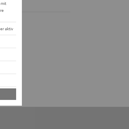
 mit
ere
r aktiv