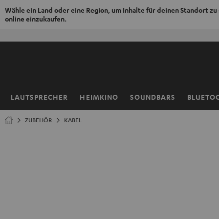
Wähle ein Land oder eine Region, um Inhalte für deinen Standort zu
online einzukaufen.
ZUM
NHALT
RINGEN
LAUTSPRECHER
HEIMKINO
SOUNDBARS
BLUETO
Startseite
ZUBEHÖR
KABEL