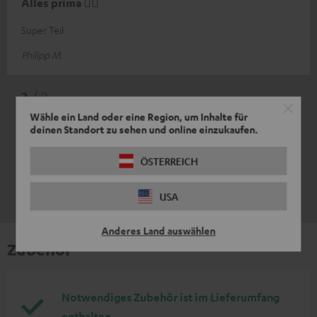
Alles prima 👌🏻
Super Teil
Philipp M.
2
/ 2
Wähle ein Land oder eine Region, um Inhalte für
deinen Standort zu sehen und online einzukaufen.
ÖSTERREICH
USA
Anderes Land auswählen
Zubehör
Notwendiges Zubehör ist im Lieferumfang
enthalten.