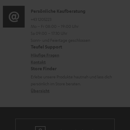
d
a
n
e
i
K
Persönliche Kaufberatung
t
e
r
o
o
+43 1205223
i
n
l
Mo – Fr 08:00 – 19:00 Uhr
-
n
o
z
a
Sa 09:00 – 17:30 Uhr
L
t
n
u
Sonn- und Feiertage geschlossen
d
e
a
e
Teufel Support
m
e
x
k
n
Häufige Fragen
V
n
i
Kontakt
t
z
e
Store Finder
k
d
u
r
Erlebe unsere Produkte hautnah und lass dich
o
a
r
s
persönlich im Store beraten.
n
t
G
Übersicht
a
e
a
n
n
r
d
a
n