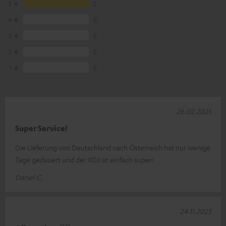
5
2
4
0
3
0
2
0
1
0
26.02.2025
Super Service!
Die Lieferung von Deutschland nach Österreich hat nur wenige
Tage gedauert und der XDJ ist einfach super!
Daniel C.
24.11.2023