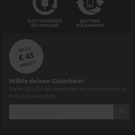
BIS ZU
€ 45
RABATT
N
Wähle deinen Gutschein!
Melde dich für den Newsletter an und erhalte bis zu
e
€ 45 als Dankeschön.
w
s
JETZT
EMAIL
l
ANME
WIDGET
e