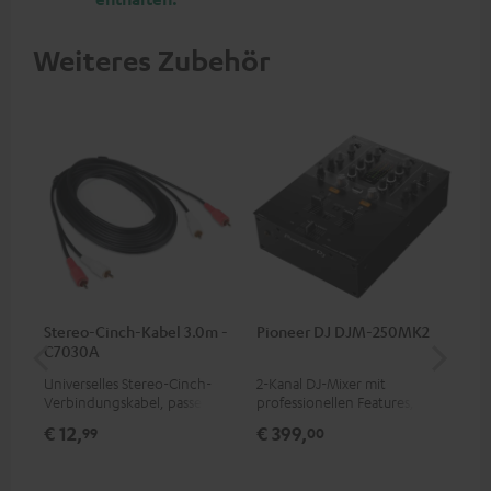
Weiteres Zubehör
Stereo-Cinch-Kabel 3.0m -
Pioneer DJ DJM-250MK2
be
C7030A
He
Universelles Stereo-Cinch-
2-Kanal DJ-Mixer mit
Ko
Verbindungskabel, passend
professionellen Features,
Hea
für alle Geräte mit Cinch-
eingebauter Soundkarte und
pro
€ 12,
€ 399,
€ 
99
00
Buchsen
bestem Preis/Klangverhältnis
dei