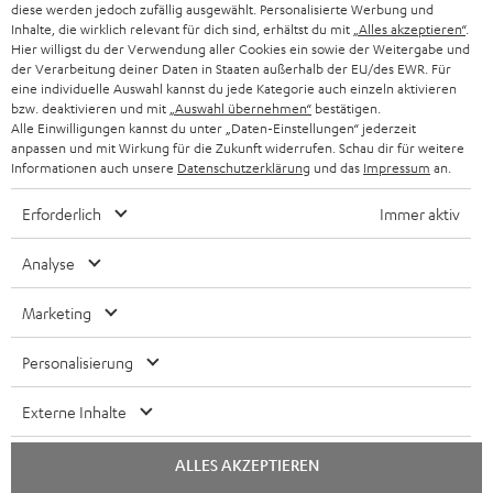
diese werden jedoch zufällig ausgewählt. Personalisierte Werbung und
KOPFHÖRER
Inhalte, die wirklich relevant für dich sind, erhältst du mit
„Alles akzeptieren“
.
NIEDERLANDE
BLOG
Hier willigst du der Verwendung aller Cookies ein sowie der Weitergabe und
der Verarbeitung deiner Daten in Staaten außerhalb der EU/des EWR. Für
BLUETOOTH-KOPFHÖRER
NEWSLETTER
eine individuelle Auswahl kannst du jede Kategorie auch einzeln aktivieren
BELGIEN
bzw. deaktivieren und mit
„Auswahl übernehmen“
bestätigen.
STEREOANLAGEN
Alle Einwilligungen kannst du unter „Daten-Einstellungen“ jederzeit
STORES
anpassen und mit Wirkung für die Zukunft widerrufen. Schau dir für weitere
FRANKREICH
LAUTSPRECHER
Informationen auch unsere
Datenschutzerklärung
und das
Impressum
an.
DEINE VORTEILE BEI TEUFEL
Erforderlich
Immer aktiv
POLEN
ULTIMA-SERIE
TEUFEL STORY
Analyse
IN-EAR-KOPFHÖRER
SPANIEN
UNSER MANAGEMENT
Marketing
FANSHOP
NACHHALTIGKEIT
ITALIEN
NEUHEITEN
Personalisierung
UNSERE WERTE
Technische Änderungen, Tippfehler und Irrtum vorbehalten. Das auf unseren
USA
Externe Inhalte
Fotos abgebildete Zubehör ist nicht im Lieferumfang enthalten. Etwaige
BILDUNGSRABATT
Entsorgungsgebühren für Batterien sind im Preis inbegriffen.
WEITERE LÄNDER
ALLES AKZEPTIEREN
GESCHENKGUTSCHEIN
©2026 Lautsprecher Teufel GmbH - All rights reserved.