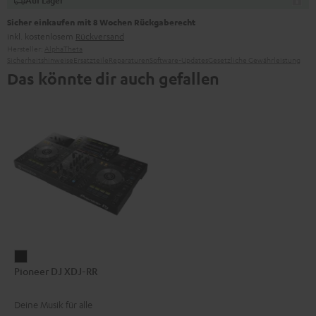
Auf Lager
Sicher einkaufen mit 8 Wochen Rückgaberecht
inkl. kostenlosem
Rückversand
Hersteller:
AlphaTheta
Sicherheitshinweise
Ersatzteile
Reparaturen
Software-Updates
Gesetzliche Gewährleistung
Das könnte dir auch gefallen
Pioneer
Pioneer DJ XDJ-RR
DJ
XDJ-
Deine Musik für alle
RR