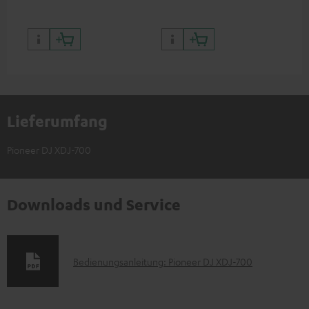
Lieferumfang
Pioneer DJ XDJ-700
Downloads und Service
D
Bedienungsanleitung: Pioneer DJ XDJ-700
o
k