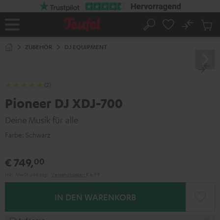
ZUM
NHALT
RINGEN
No
Abs
Startseite
Suche
Artike
im
ZUBEHÖR
DJ EQUIPMENT
Waren
(2)
Pioneer DJ XDJ-700
Deine Musik für alle
Farbe:
Schwarz
€ 749,
00
Inkl. MwSt
und zzgl.
Versandkosten
€ 6,99
IN DEN WARENKORB