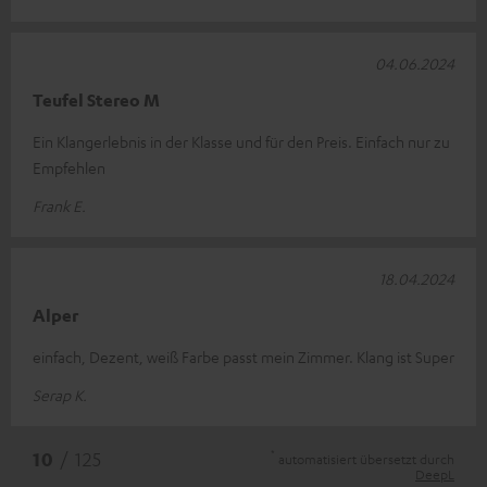
04.06.2024
Teufel Stereo M
Ein Klangerlebnis in der Klasse und für den Preis. Einfach nur zu
Empfehlen
Frank E.
18.04.2024
Alper
einfach, Dezent, weiß Farbe passt mein Zimmer. Klang ist Super
Serap K.
*
10
/ 125
automatisiert übersetzt durch
DeepL