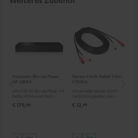
Weiteres Zubehör
Panasonic Blu-ray Player
Stereo-Cinch-Kabel 3.0m -
Wa
DP-UB154
C7030A
SM
Ultra HD 4K Blu-ray Player mit
Universelles Stereo-Cinch-
Hoc
Dolby Atmos und Multi HDR-
Verbindungskabel, passend
Kom
Unterstützung inklusive
für alle Geräte mit Cinch-
übe
€ 179,
€ 12,
€ 
00
99
HDR10+ für eine überragende
Buchsen
Bod
Bildqualität mit lebensechten
Kontrasten und Farben