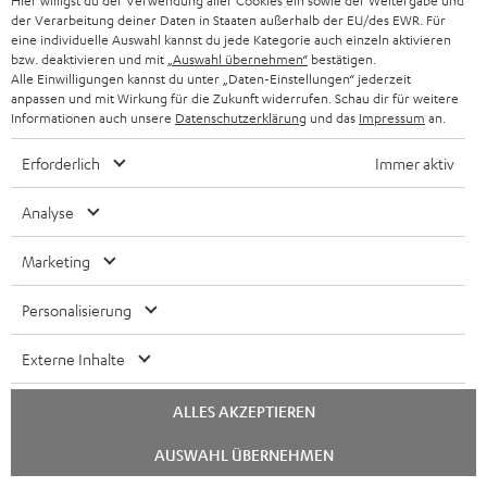
Hier willigst du der Verwendung aller Cookies ein sowie der Weitergabe und
der Verarbeitung deiner Daten in Staaten außerhalb der EU/des EWR. Für
eine individuelle Auswahl kannst du jede Kategorie auch einzeln aktivieren
bzw. deaktivieren und mit
„Auswahl übernehmen“
bestätigen.
Alle Einwilligungen kannst du unter „Daten-Einstellungen“ jederzeit
anpassen und mit Wirkung für die Zukunft widerrufen. Schau dir für weitere
Informationen auch unsere
Datenschutzerklärung
und das
Impressum
an.
Erforderlich
Immer aktiv
Downloads und Service
Analyse
D
Konformitätserklärung: Teufel STEREO M
Marketing
o
Bedienungsanleitung: Teufel STEREO M
Personalisierung
k
Safety Booklet: Teufel STEREO M
u
Externe Inhalte
m
ALLES AKZEPTIEREN
e
P
Hilfe zu diesem Produkt
Chat
n
AUSWAHL ÜBERNEHMEN
starten
r