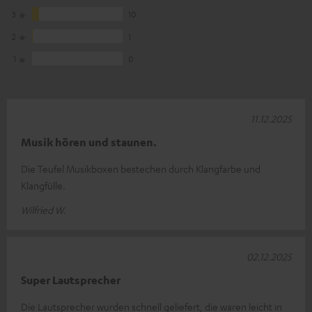
3
10
2
1
1
0
11.12.2025
Musik hören und staunen.
Die Teufel Musikboxen bestechen durch Klangfarbe und
Klangfülle.
Wilfried W.
02.12.2025
Super Lautsprecher
Die Lautsprecher wurden schnell geliefert, die waren leicht in