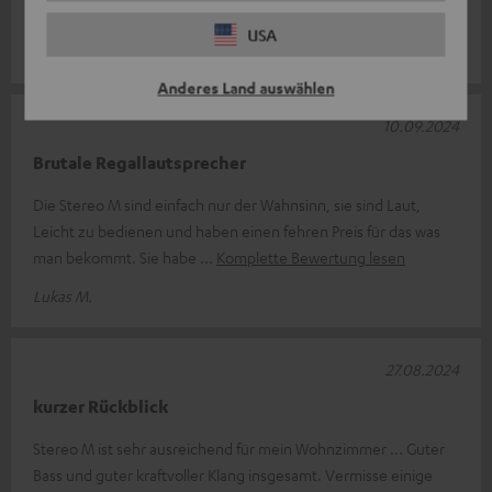
den neuen Boxen ist der Kl
Komplette Bewertung lesen
USA
Marc M.
Anderes Land auswählen
10.09.2024
Brutale Regallautsprecher
Die Stereo M sind einfach nur der Wahnsinn, sie sind Laut,
Leicht zu bedienen und haben einen fehren Preis für das was
man bekommt. Sie habe
Komplette Bewertung lesen
Lukas M.
27.08.2024
kurzer Rückblick
Stereo M ist sehr ausreichend für mein Wohnzimmer ... Guter
Bass und guter kraftvoller Klang insgesamt. Vermisse einige