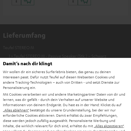
Lieferumfang
Teufel STEREO M
1 × Teufel STEREO M - Passive Speaker (Stk.) – Schwarz
Damit‘s nach dir klingt
1 × Teufel STEREO M - Active Speaker (Stk.) – Schwarz
Wir wollen dir ein sicheres Surferlebnis bieten, das genau zu deinen
1 × 5,0 m Spezial-Verbindungskabel STEREO L / M (ET) – Schwarz
Interessen passt. Dafür nutzt Teufel auf diesen Webseiten Cookies und
andere Tracking-Technologien – auch von Dritten - und setzt Dienste zur
1 × Netzkabel für Teufel STEREO M / L (ET) – Schwarz
Personalisierung ein.
Mit Cookies verarbeiten wir und andere Marketingpartner Daten von dir und
lernen, was dir gefällt - durch dein Verhalten auf unserer Website und
Informationen von deinem Endgerät. Du hast es in der Hand: Klickst du auf
„Alles ablehnen“
bestätigst du unsere Grundeinstellung, bei der wir nur
erforderliche Cookies aktivieren. Damit erhältst du zwar Empfehlungen,
diese werden jedoch zufällig ausgewählt. Personalisierte Werbung und
Inhalte, die wirklich relevant für dich sind, erhältst du mit
„Alles akzeptieren“
.