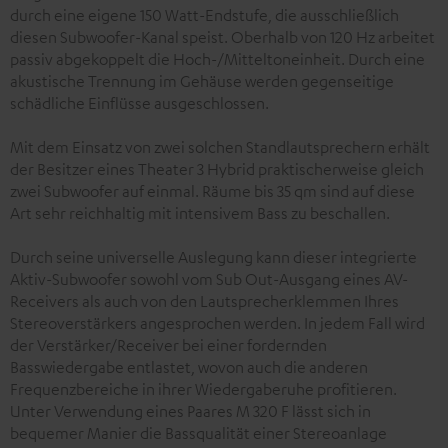
durch eine eigene 150 Watt-Endstufe, die ausschließlich
diesen Subwoofer-Kanal speist. Oberhalb von 120 Hz arbeitet
passiv abgekoppelt die Hoch-/Mitteltoneinheit. Durch eine
akustische Trennung im Gehäuse werden gegenseitige
schädliche Einflüsse ausgeschlossen.
Mit dem Einsatz von zwei solchen Standlautsprechern erhält
der Besitzer eines Theater 3 Hybrid praktischerweise gleich
zwei Subwoofer auf einmal. Räume bis 35 qm sind auf diese
Art sehr reichhaltig mit intensivem Bass zu beschallen.
Durch seine universelle Auslegung kann dieser integrierte
Aktiv-Subwoofer sowohl vom Sub Out-Ausgang eines AV-
Receivers als auch von den Lautsprecherklemmen Ihres
Stereoverstärkers angesprochen werden. In jedem Fall wird
der Verstärker/Receiver bei einer fordernden
Basswiedergabe entlastet, wovon auch die anderen
Frequenzbereiche in ihrer Wiedergaberuhe profitieren.
Unter Verwendung eines Paares M 320 F lässt sich in
bequemer Manier die Bassqualität einer Stereoanlage