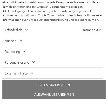
SCHWEIZ
BLUETOOTH-LAUTSPRECHER
eine individuelle Auswahl kannst du jede Kategorie auch einzeln aktivieren
PARTNERPROGRAMM
bzw. deaktivieren und mit
„Auswahl übernehmen“
bestätigen.
Alle Einwilligungen kannst du unter „Daten-Einstellungen“ jederzeit
KOPFHÖRER
NIEDERLANDE
BLOG
anpassen und mit Wirkung für die Zukunft widerrufen. Schau dir für weitere
Informationen auch unsere
Datenschutzerklärung
und das
Impressum
an.
BLUETOOTH-KOPFHÖRER
NEWSLETTER
BELGIEN
Erforderlich
Immer aktiv
STEREOANLAGEN
STORES
FRANKREICH
Analyse
LAUTSPRECHER
DEINE VORTEILE BEI TEUFEL
Marketing
POLEN
ULTIMA-SERIE
TEUFEL STORY
Personalisierung
IN-EAR-KOPFHÖRER
SPANIEN
UNSER MANAGEMENT
Externe Inhalte
FANSHOP
NACHHALTIGKEIT
ITALIEN
ALLES AKZEPTIEREN
NEUHEITEN
UNSERE WERTE
Technische Änderungen, Tippfehler und Irrtum vorbehalten. Das auf unseren
Chat
USA
AUSWAHL ÜBERNEHMEN
starten
Fotos abgebildete Zubehör ist nicht im Lieferumfang enthalten. Etwaige
BILDUNGSRABATT
Entsorgungsgebühren für Batterien sind im Preis inbegriffen.
WEITERE LÄNDER