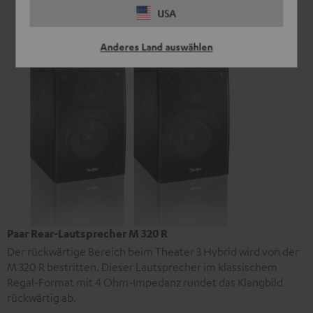
USA
Anderes Land auswählen
Paar Rear-Lautsprecher M 320 R
Der rückwärtige Bereich beim Theater 3 Hybrid wird von der
M 320 R bestritten. Dieser Lautsprecher im klassischem
Regal-Format mit 4 Ohm-Impedanz rundet das Klangbild
rückwärtig ab.