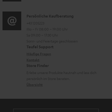
e
u
m
Q
r
d
a
s
u
i
K
Persönliche Kaufberatung
t
n
o
o
+43 1205223
i
Mo – Fr 08:00 – 19:00 Uhr
t
-
n
o
Sa 09:00 – 17:30 Uhr
e
L
t
n
Sonn- und Feiertage geschlossen
r
e
a
e
Teufel Support
l
x
k
n
Häufige Fragen
a
i
Kontakt
t
z
Store Finder
d
k
d
u
Erlebe unsere Produkte hautnah und lass dich
e
o
a
r
persönlich im Store beraten.
n
n
t
G
Übersicht
e
a
n
r
a