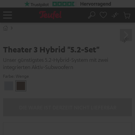
ZUM
NHALT
RINGEN
No
Abs
Startseite
Suche
Artike
im
Waren
Theater 3 Hybrid "5.2-Set"
Unser günstigstes 5.2-Hybrid-System mit zwei
integrierten Aktiv-Subwoofern
Farbe:
Wenge
Silber
Wenge
DIE WARE IST DERZEIT NICHT LIEFERBAR