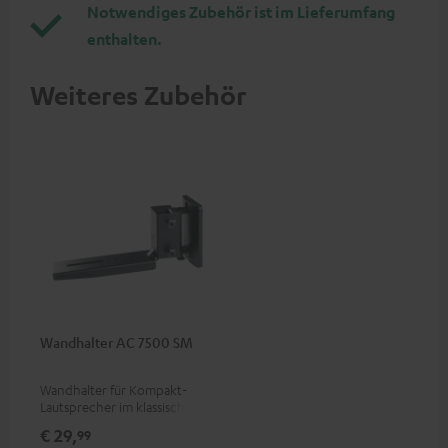
Notwendiges Zubehör ist im Lieferumfang
enthalten.
Weiteres Zubehör
Wandhalter AC 7500 SM
Wandhalter für Kompakt-
Lautsprecher im klassischen
Holzboxen-Format und
€ 29,
99
Dipole