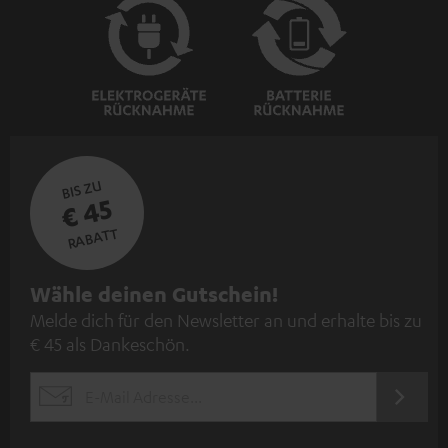
BIS ZU
€ 45
RABATT
N
Wähle deinen Gutschein!
Melde dich für den Newsletter an und erhalte bis zu
e
€ 45 als Dankeschön.
w
s
JETZT
EMAIL
l
ANME
WIDGET
e