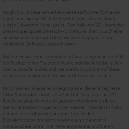
Möglich wird diese bemerkenswerte Tiefton-Performance
durch eine eigene 150 Watt-Endstufe, die ausschließlich
diesen Subwoofer-Kanal speist. Oberhalb von 120 Hz arbeitet
passiv abgekoppelt die Hoch-/Mitteltoneinheit. Durch eine
akustische Trennung im Gehäuse werden gegenseitige
schädliche Einflüsse ausgeschlossen.
Mit dem Einsatz von zwei solchen Standlautsprechern erhält
der Besitzer eines Theater 3 Hybrid praktischerweise gleich
zwei Subwoofer auf einmal. Räume bis 35 qm sind auf diese
Art sehr reichhaltig mit intensivem Bass zu beschallen.
Durch seine universelle Auslegung kann dieser integrierte
Aktiv-Subwoofer sowohl vom Sub Out-Ausgang eines AV-
Receivers als auch von den Lautsprecherklemmen Ihres
Stereoverstärkers angesprochen werden. In jedem Fall wird
der Verstärker/Receiver bei einer fordernden
Basswiedergabe entlastet, wovon auch die anderen
Frequenzbereiche in ihrer Wiedergaberuhe profitieren.