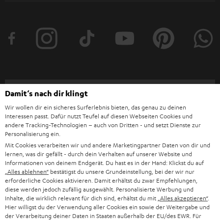
t
t
e
r
a
n
Kategorien
Damit‘s nach dir klingt
m
Wir wollen dir ein sicheres Surferlebnis bieten, das genau zu deinen
HEIMKINO
e
Interessen passt. Dafür nutzt Teufel auf diesen Webseiten Cookies und
Unternehmen
andere Tracking-Technologien – auch von Dritten - und setzt Dienste zur
l
Personalisierung ein.
HEIMKINO-KOMPLETTANLAGEN
SUPPORT
d
Teufel Onlineshops
Mit Cookies verarbeiten wir und andere Marketingpartner Daten von dir und
lernen, was dir gefällt - durch dein Verhalten auf unserer Website und
SOUNDBAR
u
KARRIERE
Informationen von deinem Endgerät. Du hast es in der Hand: Klickst du auf
DEUTSCHLAND
„Alles ablehnen“
bestätigst du unsere Grundeinstellung, bei der wir nur
n
STEREO
erforderliche Cookies aktivieren. Damit erhältst du zwar Empfehlungen,
PRESSE & MARKETING
g
diese werden jedoch zufällig ausgewählt. Personalisierte Werbung und
ÖSTERREICH
Inhalte, die wirklich relevant für dich sind, erhältst du mit
„Alles akzeptieren“
.
SMART HOME
GESCHÄFTSKUNDEN
Hier willigst du der Verwendung aller Cookies ein sowie der Weitergabe und
der Verarbeitung deiner Daten in Staaten außerhalb der EU/des EWR. Für