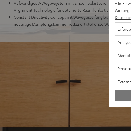
Aufwendiges 3-Wege-System mit 2 hoch belastbaren Tieftönern f
Alle Ein
Alignment Technologie für detaillierte Räumlichkeit und Durchz
Wirkung 
Constant Directivity Concept mit Waveguide für gleichen Klang an
Datensch
neuartige Dämpfungskammer reduziert stehende Wellen und st
Erforde
Analys
Market
Persona
Externe