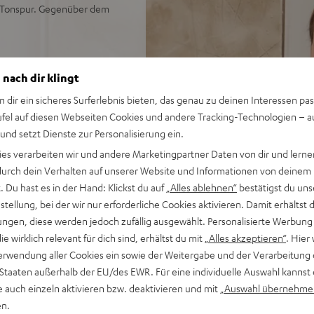
n Tonspur. Gegenüber dem
 nach dir klingt
non Stereo-AV-Netzwerk-
n dir ein sicheres Surferlebnis bieten, das genau zu deinen Interessen pas
ufel auf diesen Webseiten Cookies und andere Tracking-Technologien – 
geeignet auch für größere
 und setzt Dienste zur Personalisierung ein.
Denon DRA-900H,
ies verarbeiten wir und andere Marketingpartner Daten von dir und lernen
Stromkabel, Fernbedienung
- durch dein Verhalten auf unserer Website und Informationen von deinem
gang sowie weitere analoge
 Du hast es in der Hand: Klickst du auf
„Alles ablehnen“
bestätigst du uns
 Unterstützung für 8K, 3D,
tellung, bei der wir nur erforderliche Cookies aktivieren. Damit erhältst 
ngen, diese werden jedoch zufällig ausgewählt. Personalisierte Werbung
, Google Assistant, Apple
die wirklich relevant für dich sind, erhältst du mit
„Alles akzeptieren“
. Hier 
ia TuneIn, Deezer, Spotify
erwendung aller Cookies ein sowie der Weitergabe und der Verarbeitung 
 Staaten außerhalb der EU/des EWR. Für eine individuelle Auswahl kannst 
nsole, TV-Receiver und mehr,
e auch einzeln aktivieren bzw. deaktivieren und mit
„Auswahl übernehme
en.