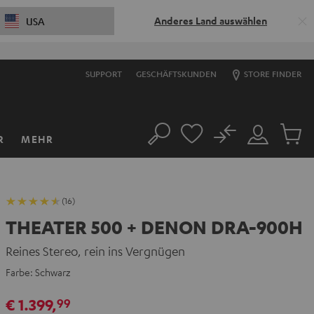
Anderes Land auswählen
USA
SUPPORT
GESCHÄFTSKUNDEN
STORE FINDER
No
R
MEHR
Suche
Mein
Artikel
Konto
im
Warenk
(16)
THEATER 500 + DENON DRA-900H
Reines Stereo, rein ins Vergnügen
Farbe:
Schwarz
€ 1.399,
99