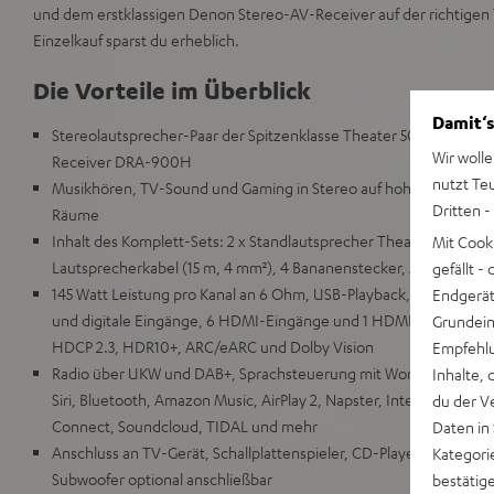
und dem erstklassigen Denon Stereo-AV-Receiver auf der richtige
Einzelkauf sparst du erheblich.
Die Vorteile im Überblick
Damit‘s
Stereolautsprecher-Paar der Spitzenklasse Theater 500 mit De
Wir wolle
Receiver DRA-900H
nutzt Te
Musikhören, TV-Sound und Gaming in Stereo auf hohem Niveau, 
Dritten -
Räume
Inhalt des Komplett-Sets: 2 x Standlautsprecher Theater 500, 
Mit Cook
Lautsprecherkabel (15 m, 4 mm²), 4 Bananenstecker, Antennen, 
gefällt 
145 Watt Leistung pro Kanal an 6 Ohm, USB-Playback, Phono-Ein
Endgerät.
und digitale Eingänge, 6 HDMI-Eingänge und 1 HDMI Ausgang mit
Grundeins
HDCP 2.3, HDR10+, ARC/eARC und Dolby Vision
Empfehlu
Radio über UKW und DAB+, Sprachsteuerung mit Works with Alexa
Inhalte, 
Siri, Bluetooth, Amazon Music, AirPlay 2, Napster, Internetradio v
du der V
Connect, Soundcloud, TIDAL und mehr
Daten in
Anschluss an TV-Gerät, Schallplattenspieler, CD-Player, Spieleko
Kategori
Subwoofer optional anschließbar
bestätig