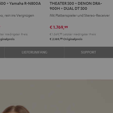
500 + Yamaha R-N800A
THEATER 500 + DENON DRA-
500
900H + DUAL DT 500
+
eo, rein ins Vergnügen
Mit Plattenspieler und Stereo-Receiver
DENON
DRA-
€ 1.769,
9
99
900H
ter niedrigster Preis
€ 1.569,
99
Letzter niedrigster Preis
+
99
ginalpreis
€ 2.169,
Originalpreis
DUAL
DT
LIEFERUMFANG
SUPPORT
500
Schwarz