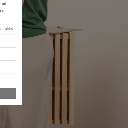
 mit
ere
r aktiv