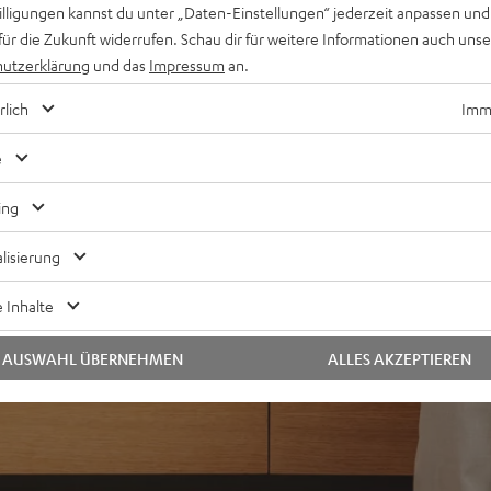
ür extremen Tiefbass, Time
willigungen kannst du unter „Daten-Einstellungen“ jederzeit anpassen und
eichnung
für die Zukunft widerrufen. Schau dir für weitere Informationen auch uns
 jeder Hörposition,
utzerklärung
und das
Impressum
an.
örende Resonanzen
rlich
Imme
e
ing
lisierung
 Inhalte
AUSWAHL ÜBERNEHMEN
ALLES AKZEPTIEREN