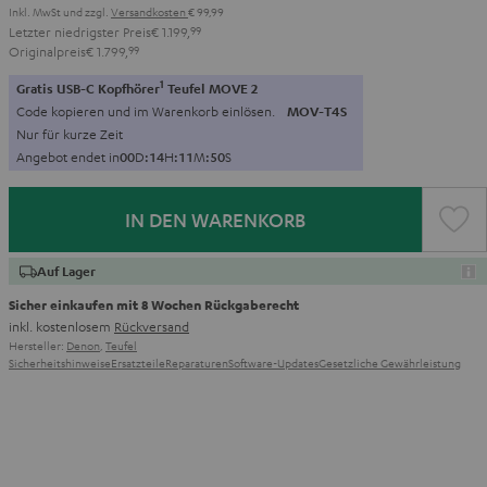
Inkl. MwSt
und zzgl.
Versandkosten
€ 99,99
Letzter niedrigster Preis
€ 1.199,
99
Originalpreis
€ 1.799,
99
1
Gratis USB-C Kopfhörer
Teufel MOVE 2
Code kopieren und im Warenkorb einlösen.
MOV-T4S
Nur für kurze Zeit
Angebot endet in
0
0
D
:
1
4
H
:
1
1
M
:
4
9
S
IN DEN WARENKORB
Auf Lager
Sicher einkaufen mit 8 Wochen Rückgaberecht
inkl. kostenlosem
Rückversand
Hersteller:
Denon
,
Teufel
Sicherheitshinweise
Ersatzteile
Reparaturen
Software-Updates
Gesetzliche Gewährleistung