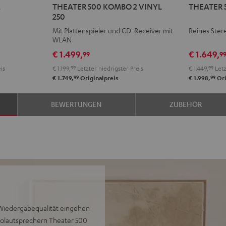
2
THEATER 500 KOMBO 2 VINYL
THEATER 
500
500
250
KOMBO
+
Mit Plattenspieler und CD-Receiver mit
Reines Ster
2
Yamaha
WLAN
VINYL
R-
€ 1.499,
€ 1.649,
99
9
250
N800A
is
€ 1.199,
99
Letzter niedrigster Preis
€ 1.449,
99
Letz
Schwarz
Schwarz
99
99
€ 1.749,
Originalpreis
€ 1.998,
Ori
BEWERTUNGEN
ZUBEHÖR
Wiedergabequalität eingehen
reolautsprechern Theater 500