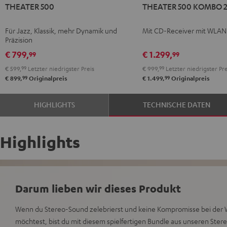
THEATER 500
THEATER 500 KOMBO 
500
500
Schwarz
KOMBO
Für Jazz, Klassik, mehr Dynamik und
Mit CD-Receiver mit WLAN
2
Präzision
Schwarz
€ 799,
€ 1.299,
99
99
€ 599,
99
Letzter niedrigster Preis
€ 999,
99
Letzter niedrigster Pre
99
99
€ 899,
Originalpreis
€ 1.499,
Originalpreis
HIGHLIGHTS
TECHNISCHE DATEN
Highlights
Darum lieben wir dieses Produkt
Wenn du Stereo-Sound zelebrierst und keine Kompromisse bei der 
möchtest, bist du mit diesem spielfertigen Bundle aus unseren Ste