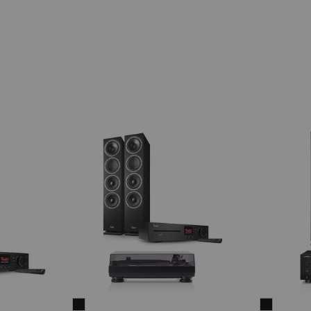
THEATER
THEATE