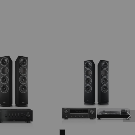
R
THEATER