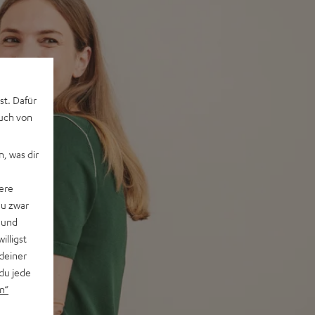
st. Dafür
auch von
, was dir
ere
du zwar
 und
willigst
deiner
du jede
n“