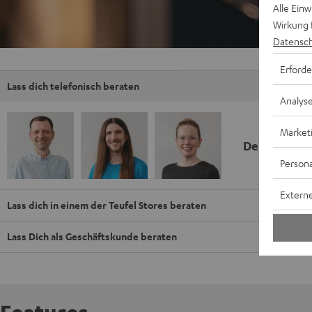
Alle Ein
Wirkung 
Datensch
Erforde
Lass dich telefonisch beraten
Analys
Market
Deine Kauf
Persona
Externe
Lass dich in einem der Teufel Stores beraten
Lass Dich als Geschäftskunde beraten