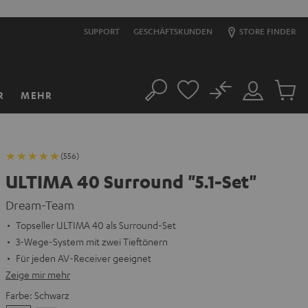
SUPPORT
GESCHÄFTSKUNDEN
STORE FINDER
No
R
MEHR
Suche
Mein
Artikel
Konto
im
Warenk
(556)
ULTIMA 40 Surround "5.1-Set"
Dream-Team
Topseller ULTIMA 40 als Surround-Set
3-Wege-System mit zwei Tieftönern
Für jeden AV-Receiver geeignet
Zeige mir mehr
Farbe:
Schwarz