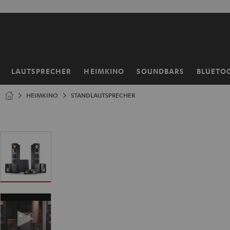
ZUM
NHALT
RINGEN
LAUTSPRECHER
HEIMKINO
SOUNDBARS
BLUETO
Startseite
HEIMKINO
STANDLAUTSPRECHER