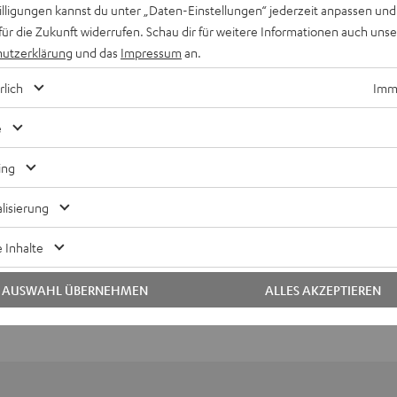
willigungen kannst du unter „Daten-Einstellungen“ jederzeit anpassen und
für die Zukunft widerrufen. Schau dir für weitere Informationen auch uns
utzerklärung
und das
Impressum
an.
rlich
Imme
e
Keinen Store in der Nähe? Kein Problem,
ing
beratung
beraten dich auch persönlich am Telefo
Hier Termin buchen
lisierung
 Inhalte
AUSWAHL ÜBERNEHMEN
ALLES AKZEPTIEREN