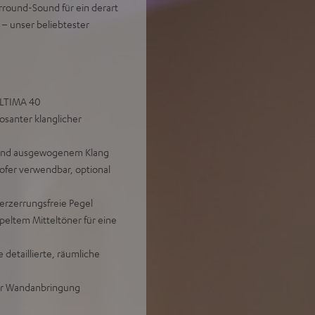
rround-Sound für ein derart
 – unser beliebtester
 ULTIMA 40
santer klanglicher
g und ausgewogenem Klang
ofer verwendbar, optional
erzerrungsfreie Pegel
peltem Mitteltöner für eine
etaillierte, räumliche
der Wandanbringung