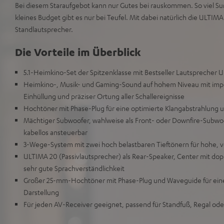
Bei diesem Staraufgebot kann nur Gutes bei rauskommen. So viel Su
kleines Budget gibt es nur bei Teufel. Mit dabei natürlich die ULTIMA
Standlautsprecher.
Die Vorteile im Überblick
5.1-Heimkino-Set der Spitzenklasse mit Bestseller Lautsprecher
Heimkino-, Musik- und Gaming-Sound auf hohem Niveau mit impo
Einhüllung und präziser Ortung aller Schallereignisse
Hochtöner mit Phase-Plug für eine optimierte Klangabstrahlun
Mächtiger Subwoofer, wahlweise als Front- oder Downfire-Subwo
kabellos ansteuerbar
3-Wege-System mit zwei hoch belastbaren Tieftönern für hohe, v
ULTIMA 20 (Passivlautsprecher) als Rear-Speaker, Center mit dop
sehr gute Sprachverständlichkeit
Großer 25-mm-Hochtöner mit Phase-Plug und Waveguide für eine d
Darstellung
Für jeden AV-Receiver geeignet, passend für Standfuß, Regal o