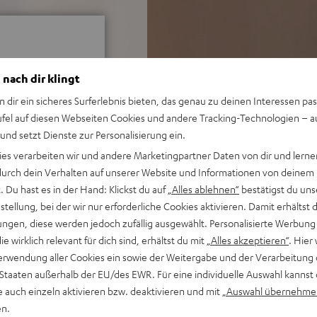
 nach dir klingt
n dir ein sicheres Surferlebnis bieten, das genau zu deinen Interessen pas
ei 556 Bewertungen)
ufel auf diesen Webseiten Cookies und andere Tracking-Technologien – 
 und setzt Dienste zur Personalisierung ein.
ies verarbeiten wir und andere Marketingpartner Daten von dir und lernen
WERTUNGEN
- durch dein Verhalten auf unserer Website und Informationen von deinem
 Du hast es in der Hand: Klickst du auf
„Alles ablehnen“
bestätigst du uns
tellung, bei der wir nur erforderliche Cookies aktivieren. Damit erhältst 
ngen, diese werden jedoch zufällig ausgewählt. Personalisierte Werbung
die wirklich relevant für dich sind, erhältst du mit
„Alles akzeptieren“
. Hier 
erwendung aller Cookies ein sowie der Weitergabe und der Verarbeitung 
 Staaten außerhalb der EU/des EWR. Für eine individuelle Auswahl kannst 
e auch einzeln aktivieren bzw. deaktivieren und mit
„Auswahl übernehme
en.