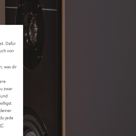
st. Dafür
auch von
, was dir
ere
du zwar
 und
willigst
deiner
du jede
n“