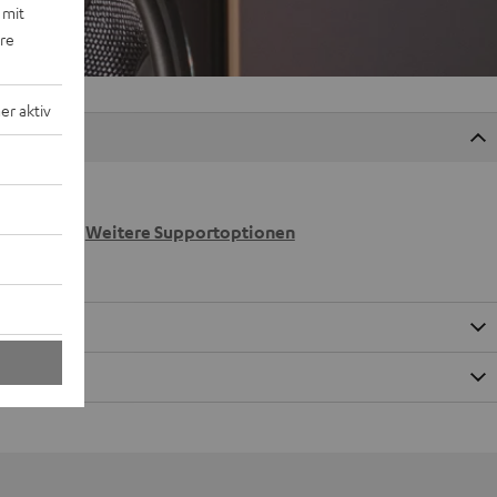
 mit
ere
r aktiv
 wir
n.
Weitere Supportoptionen