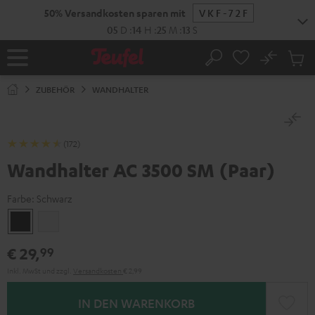
ZUM
50% Versandkosten sparen mit
VKF-72F
NHALT
RINGEN
05
D
:
14
H
:
25
M
:
13
S
No
Abs
Startseite
Suche
Artike
im
ZUBEHÖR
WANDHALTER
Waren
(172)
Wandhalter AC 3500 SM (Paar)
Farbe:
Schwarz
Schwarz
Weiß
€ 29,
99
Inkl. MwSt
und zzgl.
Versandkosten
€ 2,99
IN DEN WARENKORB