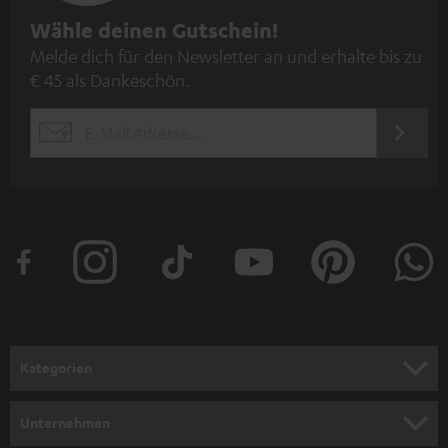
N
Wähle deinen Gutschein!
Melde dich für den Newsletter an und erhalte bis zu
e
€ 45 als Dankeschön.
w
s
JETZT
EMAIL
l
ANME
WIDGET
e
t
t
e
r
a
n
Kategorien
m
HEIMKINO
e
Unternehmen