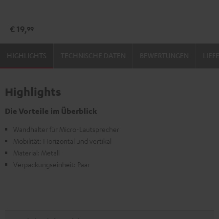
SM
SM
(Stk.)
(Stk.)
€ 19,
99
Schwarz
Weiß
HIGHLIGHTS
TECHNISCHE DATEN
BEWERTUNGEN
LIE
Highlights
Die Vorteile im Überblick
Wandhalter für Micro-Lautsprecher
Mobilität: Horizontal und vertikal
Material: Metall
Verpackungseinheit: Paar