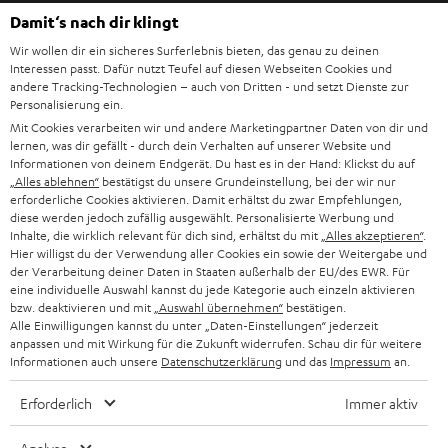
l
HEIMKINO-KOMPLETTANLAGEN
SUPPORT
Damit‘s nach dir klingt
d
Teufel Onlineshops
Wir wollen dir ein sicheres Surferlebnis bieten, das genau zu deinen
SOUNDBAR
u
KARRIERE
Interessen passt. Dafür nutzt Teufel auf diesen Webseiten Cookies und
DEUTSCHLAND
n
andere Tracking-Technologien – auch von Dritten - und setzt Dienste zur
STEREO
Personalisierung ein.
PRESSE & MARKETING
g
Mit Cookies verarbeiten wir und andere Marketingpartner Daten von dir und
ÖSTERREICH
SMART HOME
lernen, was dir gefällt - durch dein Verhalten auf unserer Website und
GESCHÄFTSKUNDEN
Informationen von deinem Endgerät. Du hast es in der Hand: Klickst du auf
„Alles ablehnen“
bestätigst du unsere Grundeinstellung, bei der wir nur
SCHWEIZ
BLUETOOTH-LAUTSPRECHER
PARTNERPROGRAMM
erforderliche Cookies aktivieren. Damit erhältst du zwar Empfehlungen,
diese werden jedoch zufällig ausgewählt. Personalisierte Werbung und
KOPFHÖRER
Inhalte, die wirklich relevant für dich sind, erhältst du mit
„Alles akzeptieren“
.
NIEDERLANDE
BLOG
Hier willigst du der Verwendung aller Cookies ein sowie der Weitergabe und
der Verarbeitung deiner Daten in Staaten außerhalb der EU/des EWR. Für
BLUETOOTH-KOPFHÖRER
NEWSLETTER
eine individuelle Auswahl kannst du jede Kategorie auch einzeln aktivieren
BELGIEN
bzw. deaktivieren und mit
„Auswahl übernehmen“
bestätigen.
STEREOANLAGEN
Alle Einwilligungen kannst du unter „Daten-Einstellungen“ jederzeit
STORES
anpassen und mit Wirkung für die Zukunft widerrufen. Schau dir für weitere
FRANKREICH
LAUTSPRECHER
Informationen auch unsere
Datenschutzerklärung
und das
Impressum
an.
DEINE VORTEILE BEI TEUFEL
Erforderlich
Immer aktiv
POLEN
ULTIMA-SERIE
TEUFEL STORY