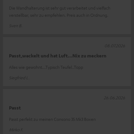
Die Wandhalterung ist sehr gut verarbeitet und vielfach
verstellbar, sehr zu empfehlen. Preis auch in Ordnung.
Sven B.
08.07.2026
Passt,wackelt und hat Luft...Nix zu meckern
Alles wie gewohnt...Typisch Teufel..Topp
Siegfried L.
26.06.2026
Passt
Passt perfekt zu meinen Consono 35 Mk3 Boxen
Mirko F.