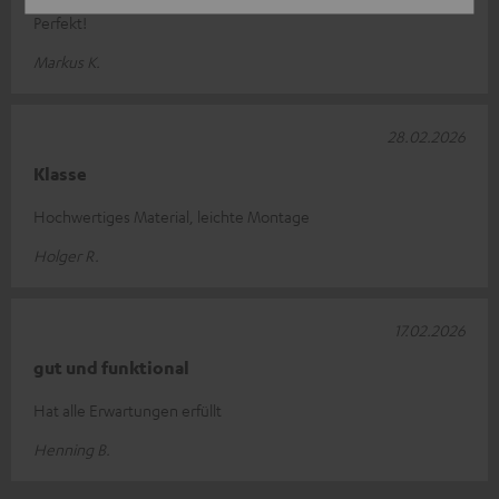
Perfekt!
Markus K.
28.02.2026
Klasse
Hochwertiges Material, leichte Montage
Holger R.
17.02.2026
gut und funktional
Hat alle Erwartungen erfüllt
Henning B.