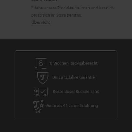
k
d
u
r
.
Erlebe unsere Produkte hautnah und lass dich
o
a
r
s
persönlich im Store beraten.
t
n
t
G
Übersicht
a
i
e
a
n
t
n
r
d
l
a
e
n
_
8 Wochen Rückgaberecht
t
h
i
i
Bis zu 12 Jahre Garantie
e
d
Kostenloser Rückversand
d
e
Mehr als 45 Jahre Erfahrung
n