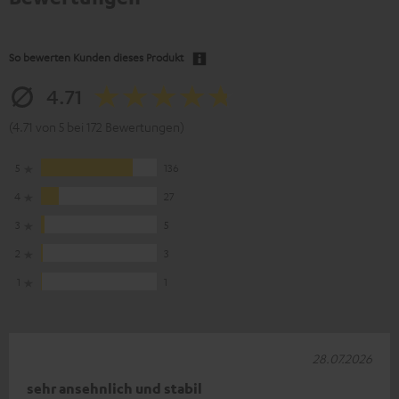
So bewerten Kunden dieses Produkt
4.71
(4.71 von 5 bei 172 Bewertungen)
5
136
4
27
3
5
2
3
1
1
28.07.2026
sehr ansehnlich und stabil