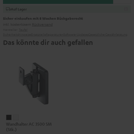
Auf Lager
Sicher einkaufen mit 8 Wochen Rückgaberecht
inkl. kostenlosem
Rückversand
Hersteller:
Teufel
Sicherheitshinweise
Ersatzteile
Reparaturen
Software-Updates
Gesetzliche Gewährleistung
Das könnte dir auch gefallen
Wandhalter
Wandhalter
Wandhalter AC 3500 SM
AC
AC
(Stk.)
3500
3500