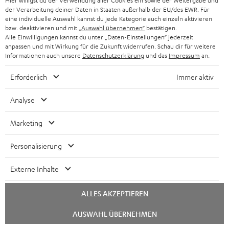
Hier willigst du der Verwendung aller Cookies ein sowie der Weitergabe und
der Verarbeitung deiner Daten in Staaten außerhalb der EU/des EWR. Für
„Es ist schlicht beeindruckend“
eine individuelle Auswahl kannst du jede Kategorie auch einzeln aktivieren
bzw. deaktivieren und mit
„Auswahl übernehmen“
bestätigen.
mobi-test
Alle Einwilligungen kannst du unter „Daten-Einstellungen“ jederzeit
17.08.2016
anpassen und mit Wirkung für die Zukunft widerrufen. Schau dir für weitere
Informationen auch unsere
Datenschutzerklärung
und das
Impressum
an.
Mehr...
Erforderlich
Immer aktiv
Analyse
Marketing
Personalisierung
„Klanglich einer der Besten“
Allround-PC
Externe Inhalte
17.08.2016
ALLES AKZEPTIEREN
Mehr...
Chat
AUSWAHL ÜBERNEHMEN
starten