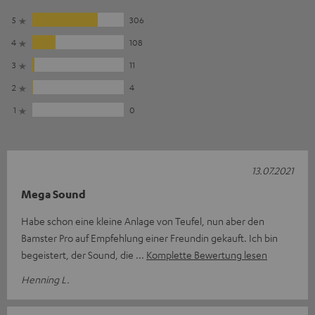
5
306
4
108
3
11
2
4
1
0
13.07.2021
Mega Sound
Habe schon eine kleine Anlage von Teufel, nun aber den
Bamster Pro auf Empfehlung einer Freundin gekauft. Ich bin
begeistert, der Sound, die
Komplette Bewertung lesen
Henning L.