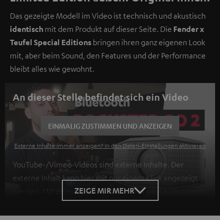
Das gezeigte Modell im Video ist technisch und akustisch
identisch
mit dem Produkt auf dieser Seite. Die
Fender x
Teufel Special Editions
bringen ihren ganz eigenen Look
mit, aber beim Sound, den Features und der Performance
bleibt alles wie gewohnt.
An dieser Stelle befindet sich ein Video
EINMALIG ZUSTIMMEN UND ANZEIGEN
Externe Inhalte immer anzeigen? In den Daten‑Einstellungen aktivieren
YouTube-/Vimeo-Videos sind externe Inhalte. Der
externe Inhalt kann hier mit nur einem Klick angezeigt
ZEIGE MIR MEHR
werden. Mit dem Anklicken des Inhalts wird zugestimmt,
dass externe Inhalte angezeigt werden. Dabei können
personenbezogene Daten an Drittplattformen