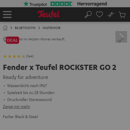
ZUM
NHALT
RINGEN
No
Abs
Startseite
Suche
Artike
im
BLUETOOTH
OUTDOOR
Waren
Mal im letzten Monat verkauft.
240+
DEAL
(164)
Fender x Teufel ROCKSTER GO 2
Ready for adventure
Wasserdicht nach IP67
Spielzeit bis zu 28 Stunden
Druckvoller Stereosound
Zeige mir mehr
Farbe:
Black & Steel