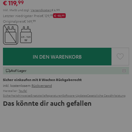
€ 119,
99
Inkl. MwSt
und zzgl.
Versandkosten
€ 6,99
Letzter niedrigster Preis
€ 129,
99
€ -10,
00
Originalpreis
€ 149,
99
IN DEN WARENKORB
Auf Lager
Sicher einkaufen mit 8 Wochen Rückgaberecht
inkl. kostenlosem
Rückversand
Hersteller:
Teufel
Sicherheitshinweise
Ersatzteile
Reparaturen
Software-Updates
Gesetzliche Gewährleistung
Das könnte dir auch gefallen