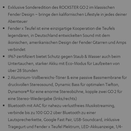
Exklusive Sonderedition des ROCKSTER GO 2 im klassischen
Fender Design – bringe den kalifornischen Lifestyle in jedes deiner
Abenteuer
Fender x Teufel ist eine einzigartige Kooperation die Teufels
legendären, in Deutschland entwickelten Sound mit dem
ikonischen, amerikanischen Design der Fender Gitarren und Amps
verbindet
IP67-zertifiziert bietet Schutz gegen Staub & Wasser auch beim
Untertauchen, starker Akku mit Eco-Modus für Laufzeiten von
über 28 Stunden
2 Aluminium-Vollbereichs-Töner & eine passive Bassmembrane für
druckvollen Stereosound, Dynamic Bass für optimalen Tiefton,
Dynamore® für eine enorme Stereobühne, kopple zwei GO 2 für
eine Stereo-Wiedergabe (links/rechts)
Bluetooth mit AAC für nahezu verlustfreies Musikstreaming,
verbinde bis zu 100 GO 2 über Bluetooth zu einer
Lautsprecherkette, Google Fast Pair, USB-Soundcard, inklusive
Tragegurt und Fender x Teufel Plektrum, LED-Akkuanzeige, 1/4-