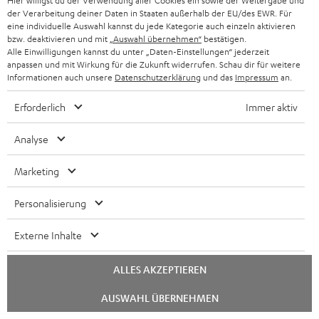
Hier willigst du der Verwendung aller Cookies ein sowie der Weitergabe und
„Und nicht zuletzt: Ein Stereo-Modus, der die Wände zum
der Verarbeitung deiner Daten in Staaten außerhalb der EU/des EWR. Für
Beben bringen kann.“
eine individuelle Auswahl kannst du jede Kategorie auch einzeln aktivieren
bzw. deaktivieren und mit
„Auswahl übernehmen“
bestätigen.
Alle Einwilligungen kannst du unter „Daten-Einstellungen“ jederzeit
www.inside-digital.de
anpassen und mit Wirkung für die Zukunft widerrufen. Schau dir für weitere
09.02.2025
Informationen auch unsere
Datenschutzerklärung
und das
Impressum
an.
Mehr...
Erforderlich
Immer aktiv
Analyse
Marketing
Personalisierung
„… überzeugt in allen Genres mit ausgewogenem Klang …“
Externe Inhalte
Digital Home
01/2025
ALLES AKZEPTIEREN
Mehr...
Chat
AUSWAHL ÜBERNEHMEN
starten