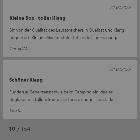
22.07.2026
Kleine Box - toller Klang
Bin von der Qualität des Lautsprechers in Qualität und Klang
begeistert. Kleines Manko ist der fehlende Line Eingang.
Gerold M.
22.07.2026
Schöner Klang
Für den außeneinsatz sowie beim Camping ein idealer
Begleiter mit tollem Sound und ausreichend Lautstärke
Leo K.
10
/ 164