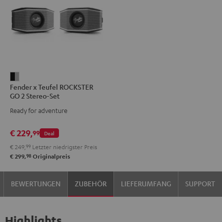
Fender
Fender x Teufel ROCKSTER
x
GO 2 Stereo-Set
Teufel
Ready for adventure
ROCKSTER
GO
€ 229,
99
Deal
2
€ 249,
99
Letzter niedrigster Preis
Stereo-
98
€ 299,
Originalpreis
Set
Black
BEWERTUNGEN
ZUBEHÖR
LIEFERUMFANG
SUPPORT
&
Steel
Highlights