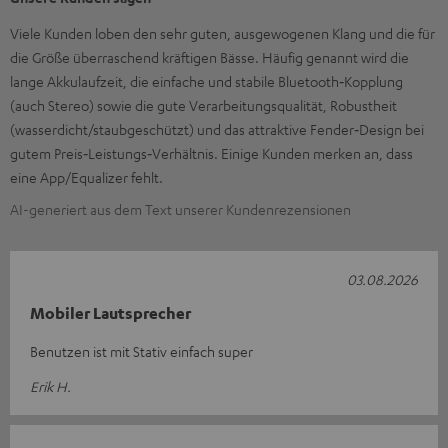
Viele Kunden loben den sehr guten, ausgewogenen Klang und die für
die Größe überraschend kräftigen Bässe. Häufig genannt wird die
lange Akkulaufzeit, die einfache und stabile Bluetooth‑Kopplung
(auch Stereo) sowie die gute Verarbeitungsqualität, Robustheit
(wasserdicht/staubgeschützt) und das attraktive Fender‑Design bei
gutem Preis‑Leistungs‑Verhältnis. Einige Kunden merken an, dass
eine App/Equalizer fehlt.
AI-generiert aus dem Text unserer Kundenrezensionen
03.08.2026
Mobiler Lautsprecher
Benutzen ist mit Stativ einfach super
Erik H.