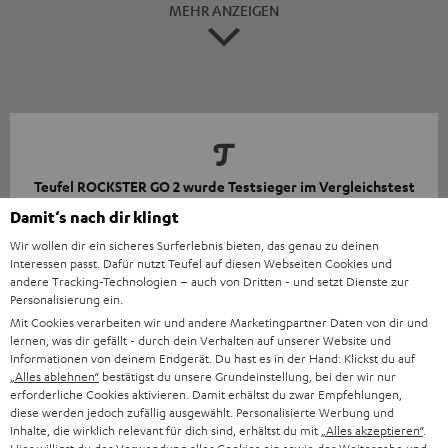
MEHR ANZEIGEN
Teufel ROCKSTER GO 2 wurde Testsieger im Vergleichstest
mit 6 Bluetooth-Lautsprecher bis 100 EUR
Damit‘s nach dir klingt
Wir wollen dir ein sicheres Surferlebnis bieten, das genau zu deinen
Computer Bild
Interessen passt. Dafür nutzt Teufel auf diesen Webseiten Cookies und
11/2025
andere Tracking-Technologien – auch von Dritten - und setzt Dienste zur
Personalisierung ein.
Mehr...
Mit Cookies verarbeiten wir und andere Marketingpartner Daten von dir und
lernen, was dir gefällt - durch dein Verhalten auf unserer Website und
Informationen von deinem Endgerät. Du hast es in der Hand: Klickst du auf
„Alles ablehnen“
bestätigst du unsere Grundeinstellung, bei der wir nur
erforderliche Cookies aktivieren. Damit erhältst du zwar Empfehlungen,
diese werden jedoch zufällig ausgewählt. Personalisierte Werbung und
Inhalte, die wirklich relevant für dich sind, erhältst du mit
„Alles akzeptieren“
.