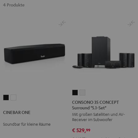
4 Produkte
CONSONO
CONSONO
CINEBAR
CINEBAR
35
35
CONSONO 35 CONCEPT
ONE
ONE
Surround "5.1-Set"
CONCEPT
CONCEPT
CINEBAR ONE
Black
White
Mit großen Satelliten und AV-
Surround
Surround
Receiver im Subwoofer
"5.1-
"5.1-
Soundbar für kleine Räume
€ 529,
Set"
Set"
99
Schwarz
Weiß