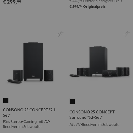
€ 449,
99
Letzter niedrigster Preis
€ 299,
99
99
€ 599,
Originalpreis
CONSONO
CONSONO
25
25
CONSONO 25 CONCEPT "2.1-
CONSONO 25 CONCEPT
Set"
CONCEPT
CONCEPT
Surround "5.1-Set"
Fürs Stereo-Gaming mit AV-
"2.1-
Surround
Mit AV-Receiver im Subwoofer
Receiver im Subwoofer
Set"
"5.1-