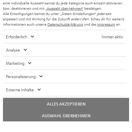
Unternehmen
eine individuelle Auswahl kannst du jede Kategorie auch einzeln aktivieren
l
bzw. deaktivieren und mit
„Auswahl übernehmen“
bestätigen.
HEIMKINO-KOMPLETTANLAGEN
Alle Einwilligungen kannst du unter „Daten-Einstellungen“ jederzeit
SUPPORT
d
Teufel Onlineshops
anpassen und mit Wirkung für die Zukunft widerrufen. Schau dir für weitere
SOUNDBAR
Informationen auch unsere
Datenschutzerklärung
und das
Impressum
an.
u
KARRIERE
DEUTSCHLAND
n
Erforderlich
Immer aktiv
STEREO
PRESSE & MARKETING
g
ÖSTERREICH
SMART HOME
Analyse
GESCHÄFTSKUNDEN
SCHWEIZ
BLUETOOTH-LAUTSPRECHER
Marketing
PARTNERPROGRAMM
KOPFHÖRER
Personalisierung
NIEDERLANDE
BLOG
BLUETOOTH-KOPFHÖRER
Externe Inhalte
NEWSLETTER
BELGIEN
STEREOANLAGEN
ALLES AKZEPTIEREN
STORES
FRANKREICH
Chat
LAUTSPRECHER
AUSWAHL ÜBERNEHMEN
DEINE VORTEILE BEI TEUFEL
starten
POLEN
ULTIMA-SERIE
TEUFEL STORY