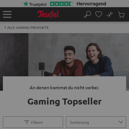
ZUM
NHALT
RINGEN
No
Abs
Startseite
Suche
Artike
im
ALLE GAMING PRODUKTE
Waren
An denen kommst du nicht vorbei.
Gaming Topseller
Filtern