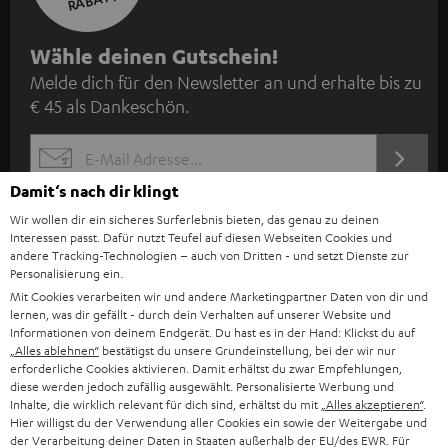
N
Wähle deinen Gutschein!
Melde dich für den Newsletter an und erhalte bis zu
e
€ 45 als Dankeschön.
w
s
JETZT
EMAIL
l
ANME
Damit‘s nach dir klingt
WIDGET
e
Wir wollen dir ein sicheres Surferlebnis bieten, das genau zu deinen
t
Interessen passt. Dafür nutzt Teufel auf diesen Webseiten Cookies und
andere Tracking-Technologien – auch von Dritten - und setzt Dienste zur
t
Personalisierung ein.
e
Mit Cookies verarbeiten wir und andere Marketingpartner Daten von dir und
lernen, was dir gefällt - durch dein Verhalten auf unserer Website und
r
Informationen von deinem Endgerät. Du hast es in der Hand: Klickst du auf
„Alles ablehnen“
bestätigst du unsere Grundeinstellung, bei der wir nur
a
erforderliche Cookies aktivieren. Damit erhältst du zwar Empfehlungen,
n
diese werden jedoch zufällig ausgewählt. Personalisierte Werbung und
Kategorien
Inhalte, die wirklich relevant für dich sind, erhältst du mit
„Alles akzeptieren“
.
m
Hier willigst du der Verwendung aller Cookies ein sowie der Weitergabe und
HEIMKINO
der Verarbeitung deiner Daten in Staaten außerhalb der EU/des EWR. Für
e