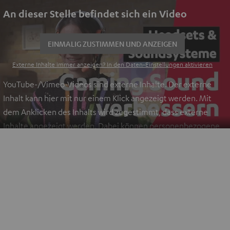
An dieser Stelle befindet sich ein Video
EINMALIG ZUSTIMMEN UND ANZEIGEN
Externe Inhalte immer anzeigen? In den Daten‑Einstellungen aktivieren
YouTube-/Vimeo-Videos sind externe Inhalte. Der externe
Inhalt kann hier mit nur einem Klick angezeigt werden. Mit
dem Anklicken des Inhalts wird zugestimmt, dass externe
Inhalte angezeigt werden. Dabei können personenbezogene
Daten an Drittplattformen übermittelt werden.
Weitere
Informationen sind in der Datenschutzerklärung unter I zu
finden
.