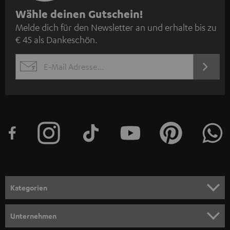
N
Wähle deinen Gutschein!
Melde dich für den Newsletter an und erhalte bis zu
e
€ 45 als Dankeschön.
w
s
JETZT
EMAIL
l
ANME
WIDGET
e
t
t
e
r
a
n
Kategorien
m
HEIMKINO
e
Unternehmen
l