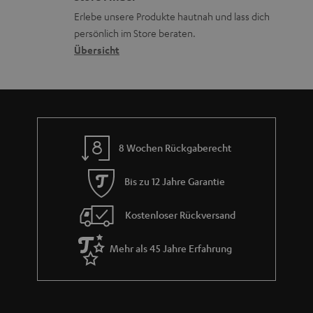
k
d
u
d
Erlebe unsere Produkte hautnah und lass dich
o
a
r
e
persönlich im Store beraten.
n
t
G
Übersicht
n
e
a
n
r
a
n
8 Wochen Rückgaberecht
t
i
Bis zu 12 Jahre Garantie
e
Kostenloser Rückversand
Mehr als 45 Jahre Erfahrung