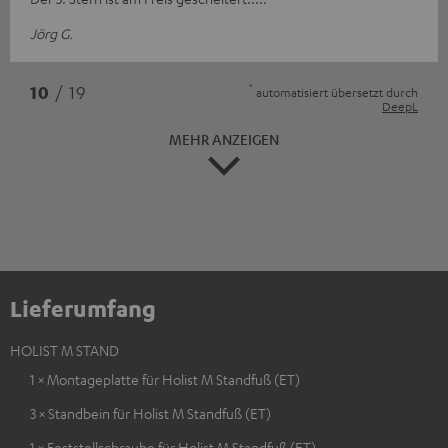
Jörg G.
*
10
/ 19
automatisiert übersetzt durch
DeepL
MEHR ANZEIGEN
Lieferumfang
HOLIST M STAND
1 × Montageplatte für Holist M Standfuß (ET)
3 × Standbein für Holist M Standfuß (ET)
1 × Feststellschraube für Holist M Standfuß (ET)