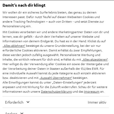
HEIMKINO-KOMPLETTANLAGEN
SUPPORT
Damit‘s nach dir klingt
d
Teufel Onlineshops
Wir wollen dir ein sicheres Surferlebnis bieten, das genau zu deinen
SOUNDBAR
u
KARRIERE
Interessen passt. Dafür nutzt Teufel auf diesen Webseiten Cookies und
DEUTSCHLAND
n
andere Tracking-Technologien – auch von Dritten - und setzt Dienste zur
STEREO
Personalisierung ein.
PRESSE & MARKETING
g
Mit Cookies verarbeiten wir und andere Marketingpartner Daten von dir und
ÖSTERREICH
SMART HOME
lernen, was dir gefällt - durch dein Verhalten auf unserer Website und
GESCHÄFTSKUNDEN
Informationen von deinem Endgerät. Du hast es in der Hand: Klickst du auf
„Alles ablehnen“
bestätigst du unsere Grundeinstellung, bei der wir nur
SCHWEIZ
BLUETOOTH-LAUTSPRECHER
PARTNERPROGRAMM
erforderliche Cookies aktivieren. Damit erhältst du zwar Empfehlungen,
diese werden jedoch zufällig ausgewählt. Personalisierte Werbung und
KOPFHÖRER
Inhalte, die wirklich relevant für dich sind, erhältst du mit
„Alles akzeptieren“
.
NIEDERLANDE
BLOG
Hier willigst du der Verwendung aller Cookies ein sowie der Weitergabe und
der Verarbeitung deiner Daten in Staaten außerhalb der EU/des EWR. Für
BLUETOOTH-KOPFHÖRER
NEWSLETTER
eine individuelle Auswahl kannst du jede Kategorie auch einzeln aktivieren
BELGIEN
bzw. deaktivieren und mit
„Auswahl übernehmen“
bestätigen.
STEREOANLAGEN
Alle Einwilligungen kannst du unter „Daten-Einstellungen“ jederzeit
STORES
anpassen und mit Wirkung für die Zukunft widerrufen. Schau dir für weitere
FRANKREICH
LAUTSPRECHER
Informationen auch unsere
Datenschutzerklärung
und das
Impressum
an.
DEINE VORTEILE BEI TEUFEL
Erforderlich
Immer aktiv
POLEN
ULTIMA-SERIE
TEUFEL STORY
Analyse
IN-EAR-KOPFHÖRER