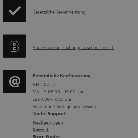
d
t
I
Gesetzliche Gewährleistung
u
e
n
k
z
f
t
u
o
F
m
A
Audio-Lexikon: Fachbegriffe schnell erklärt
r
A
H
u
m
Q
e
d
a
s
r
i
K
Persönliche Kaufberatung
t
u
o
o
+43 1205223
i
n
Mo – Fr 08:00 – 19:00 Uhr
-
n
o
t
Sa 09:00 – 17:30 Uhr
L
t
n
e
Sonn- und Feiertage geschlossen
e
a
e
Teufel Support
r
x
k
n
Häufige Fragen
l
i
Kontakt
t
z
a
Store Finder