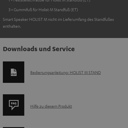
3 × Gummifuß für Holist M Standfuß (ET)
Smart Speaker HOLIST M nicht im Lieferumfang des Standfußes
enthalten.
Downloads und Service
D
Bedienungsanleitung: HOLIST M STAND
o
k
u
P
m
Hilfe zu diesem Produkt
r
e
o
n