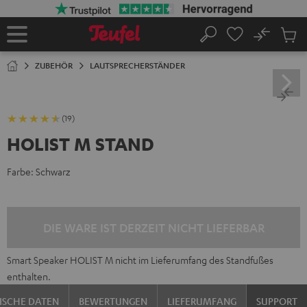
ZUM
NHALT
RINGEN
No
Abs
Startseite
Suche
Artike
im
ZUBEHÖR
LAUTSPRECHERSTÄNDER
Waren
(19)
HOLIST M STAND
Farbe:
Schwarz
DIE WARE IST DERZEIT NICHT LIEFERBAR
Smart Speaker HOLIST M nicht im Lieferumfang des Standfußes
enthalten.
ISCHE DATEN
BEWERTUNGEN
LIEFERUMFANG
SUPPORT