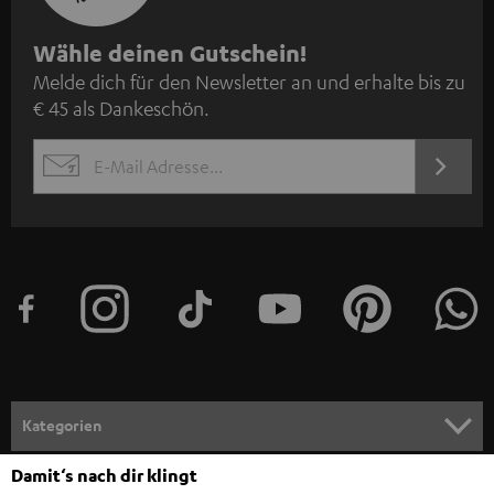
N
Wähle deinen Gutschein!
Melde dich für den Newsletter an und erhalte bis zu
e
€ 45 als Dankeschön.
w
s
JETZT
EMAIL
l
ANME
WIDGET
e
t
t
e
r
a
n
Kategorien
m
Damit‘s nach dir klingt
HEIMKINO
e
Unternehmen