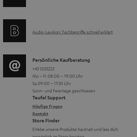
m
n
k
H
f
t
e
o
F
r
A
Audio-Lexikon: Fachbegriffe schnell erklärt
r
A
u
u
m
Q
n
d
a
s
t
i
K
Persönliche Kaufberatung
t
e
o
o
+43 1205223
i
r
Mo – Fr 08:00 – 19:00 Uhr
-
n
o
l
Sa 09:00 – 17:30 Uhr
L
t
n
Sonn- und Feiertage geschlossen
a
e
a
e
Teufel Support
d
x
k
n
Häufige Fragen
e
i
Kontakt
t
z
n
Store Finder
k
d
u
Erlebe unsere Produkte hautnah und lass dich
o
a
r
persönlich im Store beraten.