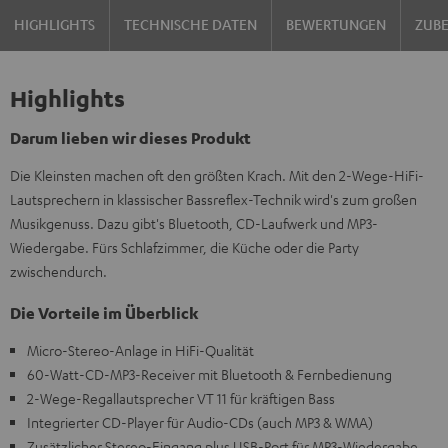
HIGHLIGHTS
TECHNISCHE DATEN
BEWERTUNGEN
ZUB
Highlights
Darum lieben wir dieses Produkt
Die Kleinsten machen oft den größten Krach. Mit den 2-Wege-HiFi-
Lautsprechern in klassischer Bassreflex-Technik wird's zum großen
Musikgenuss. Dazu gibt's Bluetooth, CD-Laufwerk und MP3-
Wiedergabe. Fürs Schlafzimmer, die Küche oder die Party
zwischendurch.
Die Vorteile im Überblick
Micro-Stereo-Anlage in HiFi-Qualität
60-Watt-CD-MP3-Receiver mit Bluetooth & Fernbedienung
2-Wege-Regallautsprecher VT 11 für kräftigen Bass
Integrierter CD-Player für Audio-CDs (auch MP3 & WMA)
Zusätzlicher Stereo-Eingang plus USB-Port für MP3-Wiedergabe