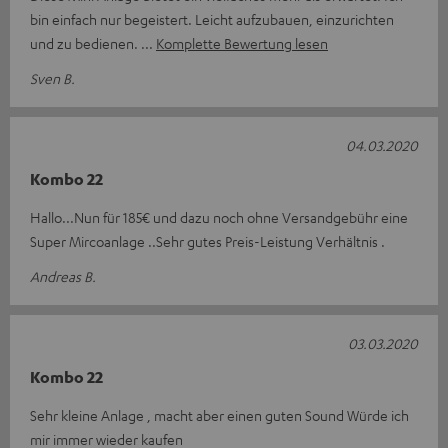
bin einfach nur begeistert. Leicht aufzubauen, einzurichten
und zu bedienen.
Komplette Bewertung lesen
Sven B.
04.03.2020
Kombo 22
Hallo...Nun für 185€ und dazu noch ohne Versandgebühr eine
Super Mircoanlage ..Sehr gutes Preis-Leistung Verhältnis .
Andreas B.
03.03.2020
Kombo 22
Sehr kleine Anlage , macht aber einen guten Sound Würde ich
mir immer wieder kaufen