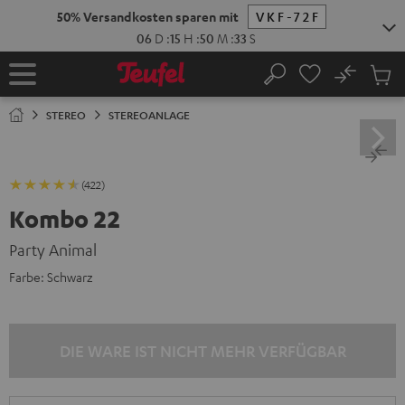
ZUM
NHALT
RINGEN
No
Abs
Startseite
Suche
Artike
im
STEREO
STEREOANLAGE
Waren
(422)
Kombo 22
Party Animal
Farbe:
Schwarz
DIE WARE IST NICHT MEHR VERFÜGBAR