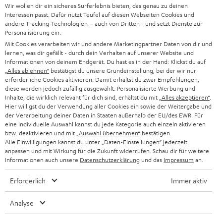
Wir wollen dir ein sicheres Surferlebnis bieten, das genau zu deinen
l
HEIMKINO-KOMPLETTANLAGEN
Interessen passt. Dafür nutzt Teufel auf diesen Webseiten Cookies und
SUPPORT
d
Teufel Onlineshops
andere Tracking-Technologien – auch von Dritten - und setzt Dienste zur
Personalisierung ein.
SOUNDBAR
u
KARRIERE
Mit Cookies verarbeiten wir und andere Marketingpartner Daten von dir und
DEUTSCHLAND
n
lernen, was dir gefällt - durch dein Verhalten auf unserer Website und
STEREO
Informationen von deinem Endgerät. Du hast es in der Hand: Klickst du auf
PRESSE & MARKETING
g
„Alles ablehnen“
bestätigst du unsere Grundeinstellung, bei der wir nur
ÖSTERREICH
SMART HOME
erforderliche Cookies aktivieren. Damit erhältst du zwar Empfehlungen,
GESCHÄFTSKUNDEN
diese werden jedoch zufällig ausgewählt. Personalisierte Werbung und
Inhalte, die wirklich relevant für dich sind, erhältst du mit
„Alles akzeptieren“
.
SCHWEIZ
BLUETOOTH-LAUTSPRECHER
PARTNERPROGRAMM
Hier willigst du der Verwendung aller Cookies ein sowie der Weitergabe und
der Verarbeitung deiner Daten in Staaten außerhalb der EU/des EWR. Für
KOPFHÖRER
eine individuelle Auswahl kannst du jede Kategorie auch einzeln aktivieren
NIEDERLANDE
BLOG
bzw. deaktivieren und mit
„Auswahl übernehmen“
bestätigen.
Alle Einwilligungen kannst du unter „Daten-Einstellungen“ jederzeit
BLUETOOTH-KOPFHÖRER
NEWSLETTER
anpassen und mit Wirkung für die Zukunft widerrufen. Schau dir für weitere
BELGIEN
Informationen auch unsere
Datenschutzerklärung
und das
Impressum
an.
STEREOANLAGEN
STORES
Erforderlich
Immer aktiv
FRANKREICH
LAUTSPRECHER
DEINE VORTEILE BEI TEUFEL
Analyse
POLEN
ULTIMA-SERIE
TEUFEL STORY