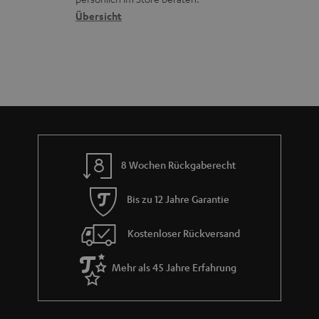
n
t
G
Übersicht
e
a
n
r
a
n
t
i
e
8 Wochen Rückgaberecht
Bis zu 12 Jahre Garantie
Kostenloser Rückversand
Mehr als 45 Jahre Erfahrung