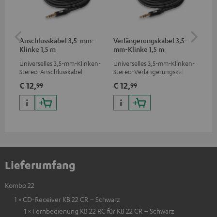
Anschlusskabel 3,5-mm-
Verlängerungskabel 3,5-
30
Klinke 1,5 m
mm-Klinke 1,5 m
C2
Universelles 3,5-mm-Klinken-
Universelles 3,5-mm-Klinken-
Lau
Stereo-Anschlusskabel
Stereo-Verlängerungskabel
€ 12,
€ 12,
€ 
99
99
Lieferumfang
Kombo 22
1 × CD-Receiver KB 22 CR – Schwarz
1 × Fernbedienung KB 22 RC für KB 22 CR – Schwarz