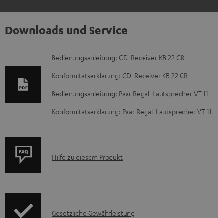
Downloads und Service
D
Bedienungsanleitung: CD-Receiver KB 22 CR
o
Konformitätserklärung: CD-Receiver KB 22 CR
k
Bedienungsanleitung: Paar Regal-Lautsprecher VT 11
u
Konformitätserklärung: Paar Regal-Lautsprecher VT 11
m
e
n
P
Hilfe zu diesem Produkt
t
r
e
o
z
d
u
I
Gesetzliche Gewährleistung
u