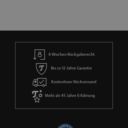
e
a
n
r
a
n
t
i
e
8 Wochen Rückgaberecht
Bis zu 12 Jahre Garantie
Kostenloser Rückversand
Mehr als 45 Jahre Erfahrung