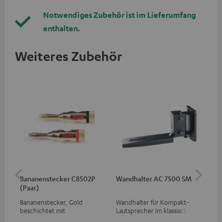
Notwendiges Zubehör ist im Lieferumfang
enthalten.
Weiteres Zubehör
Bananenstecker C8502P
Wandhalter AC 7500 SM
Lev
(Paar)
Bananenstecker, Gold
Wandhalter für Kompakt-
Sp
beschichtet mit
Lautsprecher im klassischen
Schraubklemme
Holzboxen-Format und