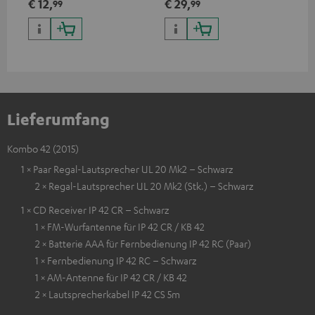
€ 12,
€ 29,
€ 
99
99
Dipole
Lieferumfang
Kombo 42 (2015)
1 × Paar Regal-Lautsprecher UL 20 Mk2 – Schwarz
2 × Regal-Lautsprecher UL 20 Mk2 (Stk.) – Schwarz
1 × CD Receiver IP 42 CR – Schwarz
1 × FM-Wurfantenne für IP 42 CR / KB 42
2 × Batterie AAA für Fernbedienung IP 42 RC (Paar)
1 × Fernbedienung IP 42 RC – Schwarz
1 × AM-Antenne für IP 42 CR / KB 42
2 × Lautsprecherkabel IP 42 CS 5m