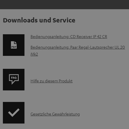
Downloads und Service
D
Bedienungsanleitung: CD Receiver IP 42 CR
o
Bedienungsanleitung: Paar Regal-Lautsprecher UL 20
k
Mk2
u
m
e
P
Hilfe zu diesem Produkt
n
r
t
o
e
d
I
z
Gesetzliche Gewährleistung
u
n
u
k