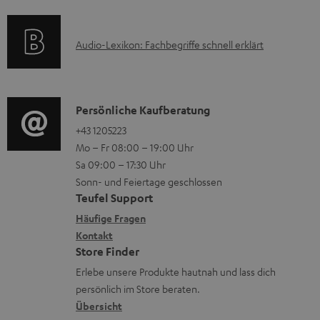
f
m
t
o
H
F
A
Audio-Lexikon: Fachbegriffe schnell erklärt
r
e
A
u
m
r
Q
d
a
u
s
i
K
Persönliche Kaufberatung
t
n
o
o
+43 1205223
i
t
Mo – Fr 08:00 – 19:00 Uhr
-
n
o
e
Sa 09:00 – 17:30 Uhr
L
t
n
r
Sonn- und Feiertage geschlossen
e
a
e
l
Teufel Support
x
k
n
a
Häufige Fragen
i
Kontakt
t
z
d
Store Finder
k
d
u
e
Erlebe unsere Produkte hautnah und lass dich
o
a
r
n
persönlich im Store beraten.
n
t
G
Übersicht