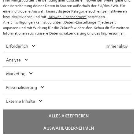
Hier willigst du der Verwendung aller Cookies ein sowie der Weitergabe und
d
Teufel Onlineshops
der Verarbeitung deiner Daten in Staaten außerhalb der EU/des EWR. Für
SOUNDBAR
u
eine individuelle Auswahl kannst du jede Kategorie auch einzeln aktivieren
KARRIERE
DEUTSCHLAND
bzw. deaktivieren und mit
„Auswahl übernehmen“
bestätigen.
n
Alle Einwilligungen kannst du unter „Daten-Einstellungen“ jederzeit
STEREO
PRESSE & MARKETING
anpassen und mit Wirkung für die Zukunft widerrufen. Schau dir für weitere
g
ÖSTERREICH
Informationen auch unsere
Datenschutzerklärung
und das
Impressum
an.
SMART HOME
GESCHÄFTSKUNDEN
Erforderlich
Immer aktiv
SCHWEIZ
BLUETOOTH-LAUTSPRECHER
PARTNERPROGRAMM
Analyse
KOPFHÖRER
NIEDERLANDE
BLOG
Marketing
BLUETOOTH-KOPFHÖRER
NEWSLETTER
BELGIEN
Personalisierung
STEREOANLAGEN
STORES
FRANKREICH
Externe Inhalte
LAUTSPRECHER
DEINE VORTEILE BEI TEUFEL
ALLES AKZEPTIEREN
POLEN
ULTIMA-SERIE
TEUFEL STORY
Chat
AUSWAHL ÜBERNEHMEN
IN-EAR-KOPFHÖRER
starten
SPANIEN
UNSER MANAGEMENT