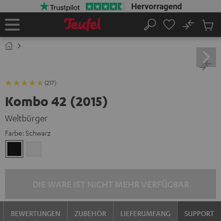
ZUM
NHALT
RINGEN
No
Abs
Startseite
Suche
Artike
im
Waren
(217)
Kombo 42 (2015)
Weltbürger
Farbe:
Schwarz
Schwarz
Weiß
DIE WARE IST NICHT MEHR VERFÜGBAR
BEWERTUNGEN
ZUBEHÖR
LIEFERUMFANG
SUPPORT