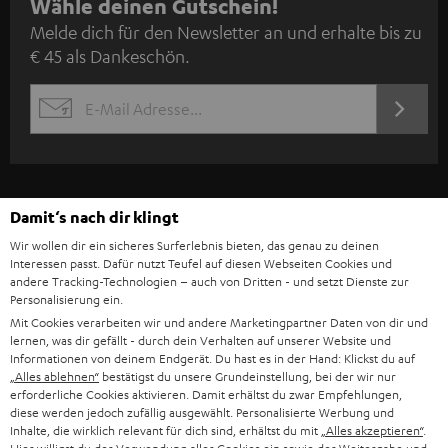
N
Wähle deinen Gutschein!
Melde dich für den Newsletter an und erhalte bis zu
e
€ 45 als Dankeschön.
w
s
JETZT
EMAIL
l
ANME
WIDGET
e
t
t
Damit‘s nach dir klingt
e
Wir wollen dir ein sicheres Surferlebnis bieten, das genau zu deinen
Interessen passt. Dafür nutzt Teufel auf diesen Webseiten Cookies und
r
andere Tracking-Technologien – auch von Dritten - und setzt Dienste zur
Personalisierung ein.
a
Mit Cookies verarbeiten wir und andere Marketingpartner Daten von dir und
n
lernen, was dir gefällt - durch dein Verhalten auf unserer Website und
Kategorien
Informationen von deinem Endgerät. Du hast es in der Hand: Klickst du auf
m
„Alles ablehnen“
bestätigst du unsere Grundeinstellung, bei der wir nur
HEIMKINO
e
erforderliche Cookies aktivieren. Damit erhältst du zwar Empfehlungen,
Unternehmen
diese werden jedoch zufällig ausgewählt. Personalisierte Werbung und
l
Inhalte, die wirklich relevant für dich sind, erhältst du mit
„Alles akzeptieren“
.
HEIMKINO-KOMPLETTANLAGEN
SUPPORT