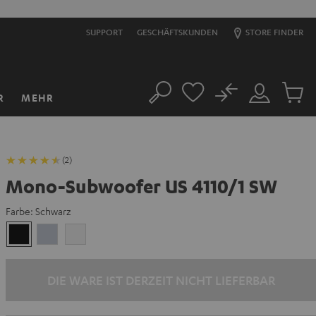
SUPPORT
GESCHÄFTSKUNDEN
STORE FINDER
No
R
MEHR
Suche
Mein
Artikel
Konto
im
Warenk
(2)
Mono-Subwoofer US 4110/1 SW
Farbe:
Schwarz
Schwarz
Silber
Weiß
DIE WARE IST DERZEIT NICHT LIEFERBAR