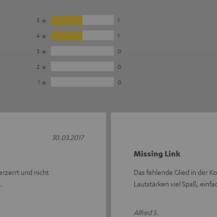
5
1
4
1
3
0
2
0
1
0
30.03.2017
Missing Link
erzerrt und nicht
Das fehlende Glied in der 
Lautstärken viel Spaß, ein
Alfred S.