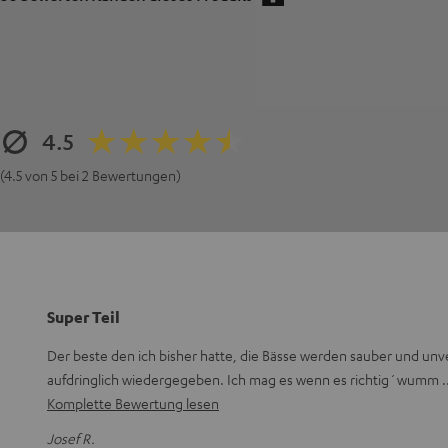
4.5
(4.5 von 5 bei 2 Bewertungen)
Super Teil
Der beste den ich bisher hatte, die Bässe werden sauber und unv
aufdringlich wiedergegeben. Ich mag es wenn es richtig´wumm
Komplette Bewertung lesen
Josef R.