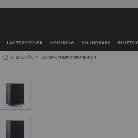
ZUM
NHALT
RINGEN
LAUTSPRECHER
HEIMKINO
SOUNDBARS
BLUETO
Startseite
ZUBEHÖR
LAUTSPRECHERKOMPONENTEN