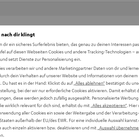
Keinen Store in der Nähe? Kein Problem,
 nach dir klingt
beratung
beraten dich auch persönlich am Telefo
Hier Termin buchen
n dir ein sicheres Surferlebnis bieten, das genau zu deinen Interessen pas
ufel auf diesen Webseiten Cookies und andere Tracking-Technologien – 
 und setzt Dienste zur Personalisierung ein.
ies verarbeiten wir und andere Marketingpartner Daten von dir und lernen
- durch dein Verhalten auf unserer Website und Informationen von deinem
 Du hast es in der Hand: Klickst du auf
„Alles ablehnen“
bestätigst du uns
tellung, bei der wir nur erforderliche Cookies aktivieren. Damit erhältst 
ngen, diese werden jedoch zufällig ausgewählt. Personalisierte Werbung
die wirklich relevant für dich sind, erhältst du mit
„Alles akzeptieren“
. Hier 
erwendung aller Cookies ein sowie der Weitergabe und der Verarbeitung 
 Staaten außerhalb der EU/des EWR. Für eine individuelle Auswahl kannst 
ubwoofer US 4110/1 SW
e auch einzeln aktivieren bzw. deaktivieren und mit
„Auswahl übernehme
4110/1 SW ist der Gentlemen unter den Subwoofern. Mit seinen 
en.