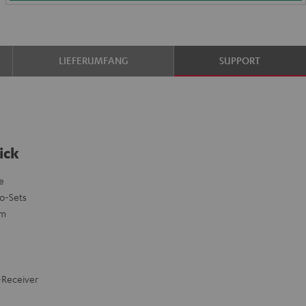
LIEFERUMFANG
SUPPORT
ick
e
eo-Sets
mm
-Receiver