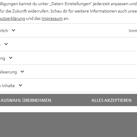
Liter Volumen stimmen schon mal die Außenwerte. Die Class-D-Ve
willigungen kannst du unter „Daten-Einstellungen“ jederzeit anpassen und
istung von 180 Watt, um das mit 250-mm-Durchmesser üppig dime
für die Zukunft widerrufen. Schau dir für weitere Informationen auch uns
-Tieftonchassis mehr als ausreichend anzutreiben.
utzerklärung
und das
Impressum
an.
rlich
Imme
bmessungen
e
nschlüsse
ing
lektronik
lisierung
autsprecher
 Inhalte
AUSWAHL ÜBERNEHMEN
ALLES AKZEPTIEREN