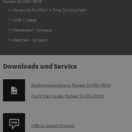
Pioneer DJ DDJ-REV5
1 × Serato DJ Pro Pitch ’n Time DJ Gutschein
1 × USB-C Kabel
1 × Netzkabel – Schwarz
1 × Netzteil – Schwarz
Downloads und Service
D
Bedienungsanleitung: Pioneer DJ DDJ-REV5
o
Quick Start Guide: Pioneer DJ DDJ-REV5
k
u
m
P
Hilfe zu diesem Produkt
e