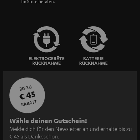
im Store beraten.
BIS ZU
€ 45
RABATT
N
Wähle deinen Gutschein!
Melde dich für den Newsletter an und erhalte bis zu
e
€ 45 als Dankeschön.
w