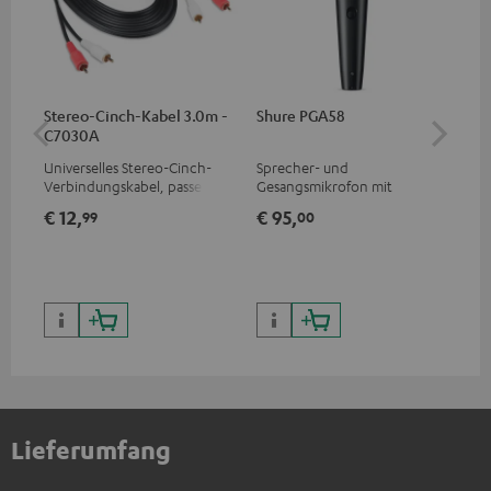
Stereo-Cinch-Kabel 3.0m -
Shure PGA58
be
C7030A
He
Universelles Stereo-Cinch-
Sprecher- und
Ko
Verbindungskabel, passend
Gesangsmikrofon mit
Hea
für alle Geräte mit Cinch-
exzellentem
pro
€ 12,
€ 95,
€ 
99
00
Buchsen
Preis/Klangverhältnis für
dei
Musiker, Künstler, Performer
und Redner
Lieferumfang