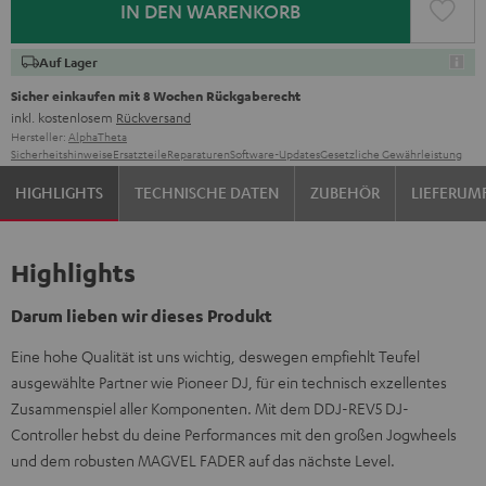
IN DEN WARENKORB
Auf Lager
Sicher einkaufen mit 8 Wochen Rückgaberecht
inkl. kostenlosem
Rückversand
Hersteller:
AlphaTheta
Sicherheitshinweise
Ersatzteile
Reparaturen
Software-Updates
Gesetzliche Gewährleistung
HIGHLIGHTS
TECHNISCHE DATEN
ZUBEHÖR
LIEFERUM
Highlights
Darum lieben wir dieses Produkt
Eine hohe Qualität ist uns wichtig, deswegen empfiehlt Teufel
ausgewählte Partner wie Pioneer DJ, für ein technisch exzellentes
Zusammenspiel aller Komponenten. Mit dem DDJ-REV5 DJ-
Controller hebst du deine Performances mit den großen Jogwheels
und dem robusten MAGVEL FADER auf das nächste Level.