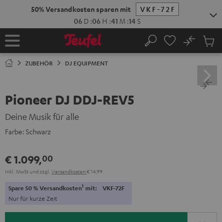
ZUM
50% Versandkosten sparen mit
VKF-72F
NHALT
RINGEN
06
D
:
06
H
:
41
M
:
13
S
No
Abs
Startseite
Suche
Artike
im
ZUBEHÖR
DJ EQUIPMENT
Waren
Pioneer DJ DDJ-REV5
Deine Musik für alle
Farbe:
Schwarz
€ 1.099,
00
Inkl. MwSt
und zzgl.
Versandkosten
€ 14,99
1
Spare 50 % Versandkosten
mit:
VKF-72F
Nur für kurze Zeit