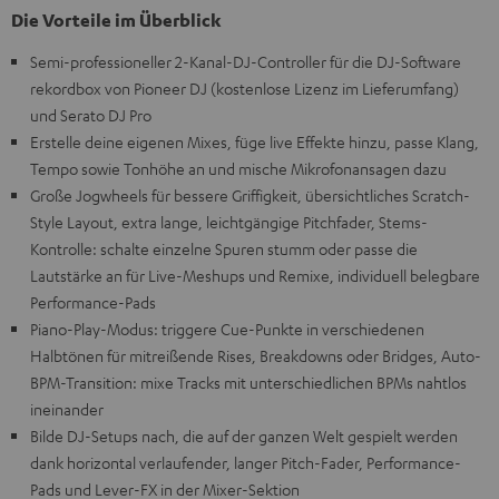
Die Vorteile im Überblick
Semi-professioneller 2-Kanal-DJ-Controller für die DJ-Software
rekordbox von Pioneer DJ (kostenlose Lizenz im Lieferumfang)
und Serato DJ Pro
Erstelle deine eigenen Mixes, füge live Effekte hinzu, passe Klang,
Tempo sowie Tonhöhe an und mische Mikrofonansagen dazu
Große Jogwheels für bessere Griffigkeit, übersichtliches Scratch-
Style Layout, extra lange, leichtgängige Pitchfader, Stems-
Kontrolle: schalte einzelne Spuren stumm oder passe die
Lautstärke an für Live-Meshups und Remixe, individuell belegbare
Performance-Pads
Piano-Play-Modus: triggere Cue-Punkte in verschiedenen
Halbtönen für mitreißende Rises, Breakdowns oder Bridges, Auto-
BPM-Transition: mixe Tracks mit unterschiedlichen BPMs nahtlos
ineinander
Bilde DJ-Setups nach, die auf der ganzen Welt gespielt werden
dank horizontal verlaufender, langer Pitch-Fader, Performance-
Pads und Lever-FX in der Mixer-Sektion