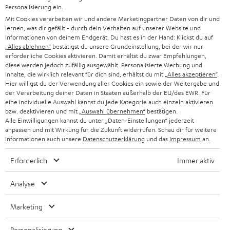
n
STEREO
Personalisierung ein.
PRESSE & MARKETING
g
Mit Cookies verarbeiten wir und andere Marketingpartner Daten von dir und
ÖSTERREICH
SMART HOME
lernen, was dir gefällt - durch dein Verhalten auf unserer Website und
GESCHÄFTSKUNDEN
Informationen von deinem Endgerät. Du hast es in der Hand: Klickst du auf
„Alles ablehnen“
bestätigst du unsere Grundeinstellung, bei der wir nur
SCHWEIZ
BLUETOOTH-LAUTSPRECHER
PARTNERPROGRAMM
erforderliche Cookies aktivieren. Damit erhältst du zwar Empfehlungen,
diese werden jedoch zufällig ausgewählt. Personalisierte Werbung und
KOPFHÖRER
Inhalte, die wirklich relevant für dich sind, erhältst du mit
„Alles akzeptieren“
.
NIEDERLANDE
BLOG
Hier willigst du der Verwendung aller Cookies ein sowie der Weitergabe und
der Verarbeitung deiner Daten in Staaten außerhalb der EU/des EWR. Für
BLUETOOTH-KOPFHÖRER
NEWSLETTER
eine individuelle Auswahl kannst du jede Kategorie auch einzeln aktivieren
BELGIEN
bzw. deaktivieren und mit
„Auswahl übernehmen“
bestätigen.
STEREOANLAGEN
Alle Einwilligungen kannst du unter „Daten-Einstellungen“ jederzeit
STORES
anpassen und mit Wirkung für die Zukunft widerrufen. Schau dir für weitere
FRANKREICH
LAUTSPRECHER
Informationen auch unsere
Datenschutzerklärung
und das
Impressum
an.
DEINE VORTEILE BEI TEUFEL
Erforderlich
Immer aktiv
POLEN
ULTIMA-SERIE
TEUFEL STORY
Analyse
IN-EAR-KOPFHÖRER
SPANIEN
UNSER MANAGEMENT
Marketing
FANSHOP
NACHHALTIGKEIT
ITALIEN
NEUHEITEN
Personalisierung