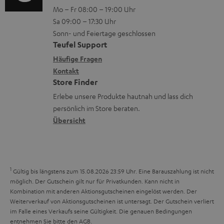
i
n
Mo – Fr 08:00 – 19:00 Uhr
a
-
n
o
z
Sa 09:00 – 17:30 Uhr
d
L
t
n
u
Sonn- und Feiertage geschlossen
e
e
a
e
Teufel Support
m
n
x
k
n
Häufige Fragen
V
i
Kontakt
t
z
e
Store Finder
k
d
u
r
Erlebe unsere Produkte hautnah und lass dich
o
a
r
s
persönlich im Store beraten.
n
t
G
Übersicht
a
e
a
n
n
r
d
a
1
Gültig bis längstens zum 15.08.2026 23:59 Uhr.
Eine Barauszahlung ist nicht
n
möglich. Der Gutschein gilt nur für Privatkunden. Kann nicht in
Kombination mit anderen Aktionsgutscheinen eingelöst werden. Der
t
Weiterverkauf von Aktionsgutscheinen ist untersagt. Der Gutschein verliert
i
im Falle eines Verkaufs seine Gültigkeit. Die genauen Bedingungen
entnehmen Sie bitte den
AGB
.