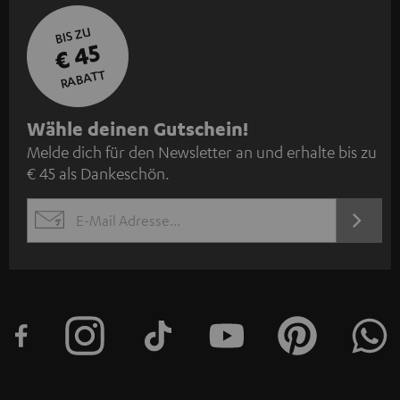
BIS ZU
€ 45
RABATT
N
Wähle deinen Gutschein!
Melde dich für den Newsletter an und erhalte bis zu
e
€ 45 als Dankeschön.
w
s
JETZT
EMAIL
l
ANME
WIDGET
e
t
t
e
r
a