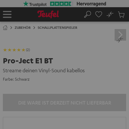
ZUM
NHALT
RINGEN
No
Abs
Startseite
Suche
Artike
im
ZUBEHÖR
SCHALLPLATTENSPIELER
Waren
(2)
Pro-Ject E1 BT
Streame deinen Vinyl-Sound kabellos
Farbe:
Schwarz
DIE WARE IST DERZEIT NICHT LIEFERBAR