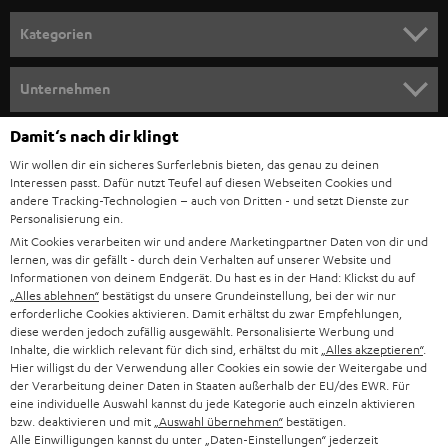
n
Kategorien
m
HEIMKINO
e
Unternehmen
l
HEIMKINO-KOMPLETTANLAGEN
SUPPORT
Damit‘s nach dir klingt
d
Teufel Onlineshops
Wir wollen dir ein sicheres Surferlebnis bieten, das genau zu deinen
SOUNDBAR
u
KARRIERE
Interessen passt. Dafür nutzt Teufel auf diesen Webseiten Cookies und
DEUTSCHLAND
n
andere Tracking-Technologien – auch von Dritten - und setzt Dienste zur
STEREO
Personalisierung ein.
PRESSE & MARKETING
g
Mit Cookies verarbeiten wir und andere Marketingpartner Daten von dir und
ÖSTERREICH
SMART HOME
lernen, was dir gefällt - durch dein Verhalten auf unserer Website und
GESCHÄFTSKUNDEN
Informationen von deinem Endgerät. Du hast es in der Hand: Klickst du auf
„Alles ablehnen“
bestätigst du unsere Grundeinstellung, bei der wir nur
SCHWEIZ
BLUETOOTH-LAUTSPRECHER
PARTNERPROGRAMM
erforderliche Cookies aktivieren. Damit erhältst du zwar Empfehlungen,
diese werden jedoch zufällig ausgewählt. Personalisierte Werbung und
KOPFHÖRER
Inhalte, die wirklich relevant für dich sind, erhältst du mit
„Alles akzeptieren“
.
NIEDERLANDE
BLOG
Hier willigst du der Verwendung aller Cookies ein sowie der Weitergabe und
der Verarbeitung deiner Daten in Staaten außerhalb der EU/des EWR. Für
BLUETOOTH-KOPFHÖRER
NEWSLETTER
eine individuelle Auswahl kannst du jede Kategorie auch einzeln aktivieren
BELGIEN
bzw. deaktivieren und mit
„Auswahl übernehmen“
bestätigen.
STEREOANLAGEN
Alle Einwilligungen kannst du unter „Daten-Einstellungen“ jederzeit
STORES