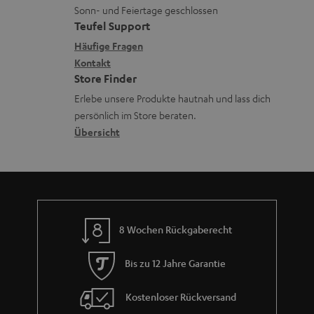
L
t
n
Sonn- und Feiertage geschlossen
r
e
a
e
Teufel Support
l
x
k
n
Häufige Fragen
a
i
Kontakt
t
z
Store Finder
d
k
d
u
Erlebe unsere Produkte hautnah und lass dich
e
o
a
r
persönlich im Store beraten.
n
n
t
G
Übersicht
e
a
n
r
a
n
8 Wochen Rückgaberecht
t
i
Bis zu 12 Jahre Garantie
e
Kostenloser Rückversand