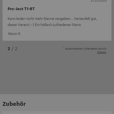
21.07.2023
Pro-Ject T1-BT
Kann leider nicht mehr Sterne vergeben... Verteufelt gut,
dieser Verein! ;-) Ein höllisch zufriedener Mario
Mario N.
*
2
/ 2
automatisiert übersetzt durch
DeepL
Zubehör