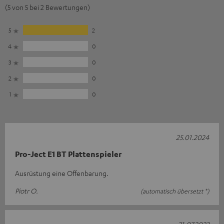
(5 von 5 bei 2 Bewertungen)
5
2
4
0
3
0
2
0
1
0
25.01.2024
Pro-Ject E1 BT Plattenspieler
Ausrüstung eine Offenbarung.
Piotr O.
(automatisch übersetzt *)