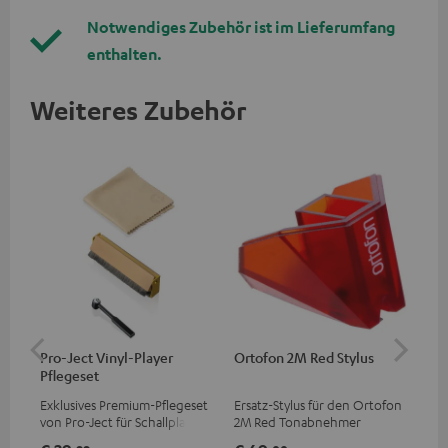
Notwendiges Zubehör ist im Lieferumfang
enthalten.
Weiteres Zubehör
Pro-Ject Vinyl-Player
Ortofon 2M Red Stylus
Or
Pflegeset
To
Exklusives Premium-Pflegeset
Ersatz-Stylus für den Ortofon
Mo
von Pro-Ject für Schallplatten
2M Red Tonabnehmer
To
und - spieler, nur im Teufel
Ort