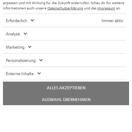
anpassen und mit Wirkung für die Zukunft widerrufen. Schau dir für weitere
FRANKREICH
LAUTSPRECHER
Informationen auch unsere
Datenschutzerklärung
und das
Impressum
an.
DEINE VORTEILE BEI TEUFEL
Erforderlich
Immer aktiv
POLEN
ULTIMA-SERIE
TEUFEL STORY
Analyse
IN-EAR-KOPFHÖRER
SPANIEN
UNSER MANAGEMENT
Marketing
FANSHOP
NACHHALTIGKEIT
ITALIEN
NEUHEITEN
Personalisierung
UNSERE WERTE
Technische Änderungen, Tippfehler und Irrtum vorbehalten. Das auf unseren
USA
Externe Inhalte
Fotos abgebildete Zubehör ist nicht im Lieferumfang enthalten. Etwaige
BILDUNGSRABATT
Entsorgungsgebühren für Batterien sind im Preis inbegriffen.
WEITERE LÄNDER
ALLES AKZEPTIEREN
GESCHENKGUTSCHEIN
©2026 Lautsprecher Teufel GmbH - All rights reserved.
Chat
AUSWAHL ÜBERNEHMEN
starten
BARRIEREFREIHEIT
Impressum
AGB
Datenschutz
Daten-Einstellungen
EU Data Act
Vertrag widerrufen