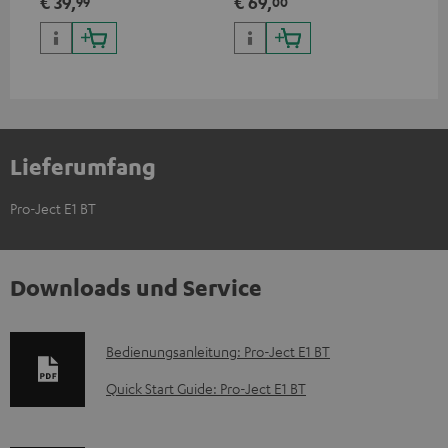
€ 39,
€ 69,
€ 
99
00
Webshop erhältlich
leb
wa
Lieferumfang
Pro-Ject E1 BT
Downloads und Service
D
Bedienungsanleitung: Pro-Ject E1 BT
o
Quick Start Guide: Pro-Ject E1 BT
k
u